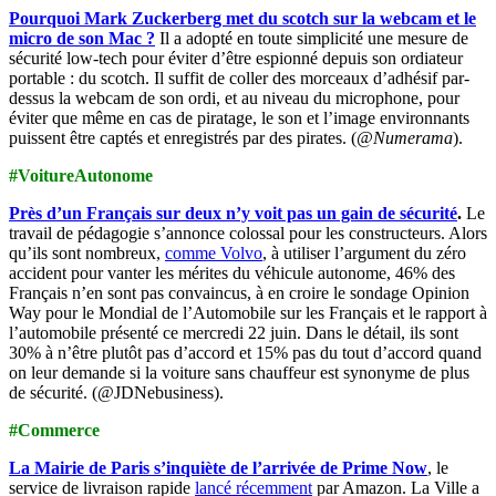
Pourquoi Mark Zuckerberg met du scotch sur la webcam et le
micro de son Mac ?
Il a adopté en toute simplicité une mesure de
sécurité low-tech pour éviter d’être espionné depuis son ordiateur
portable : du scotch. Il suffit de coller des morceaux d’adhésif par-
dessus la webcam de son ordi, et au niveau du microphone, pour
éviter que même en cas de piratage, le son et l’image environnants
puissent être captés et enregistrés par des pirates. (
‏@Numerama
).
#VoitureAutonome
Près d’un Français sur deux n’y voit pas un gain de sécurité
.
Le
travail de pédagogie s’annonce colossal pour les constructeurs. Alors
qu’ils sont nombreux,
comme Volvo
, à utiliser l’argument du zéro
accident pour vanter les mérites du véhicule autonome, 46% des
Français n’en sont pas convaincus, à en croire le sondage Opinion
Way pour le Mondial de l’Automobile sur les Français et le rapport à
l’automobile présenté ce mercredi 22 juin. Dans le détail, ils sont
30% à n’être plutôt pas d’accord et 15% pas du tout d’accord quand
on leur demande si la voiture sans chauffeur est synonyme de plus
de sécurité. (‏@JDNebusiness).
#Commerce
La Mairie de Paris s’inquiète de l’arrivée de Prime Now
, le
service de livraison rapide
lancé récemment
par Amazon. La Ville a