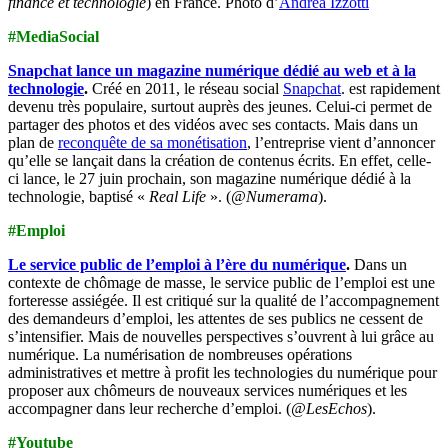
finance et technologie
) en France. Photo d’
Andrea Izzotti
#MediaSocial
Snapchat lance un magazine numérique dédié au web et à la
technologie
.
Créé en 2011, le réseau social
Snapchat
. est rapidement
devenu très populaire, surtout auprès des jeunes. Celui-ci permet de
partager des photos et des vidéos avec ses contacts. Mais dans un
plan de
reconquête de sa monétisation
, l’entreprise vient d’annoncer
qu’elle se lançait dans la création de contenus écrits. En effet, celle-
ci lance, le 27 juin prochain, son magazine numérique dédié à la
technologie, baptisé «
Real Life
». (
@Numerama
).
#Emploi
Le service public de l’emploi à l’ère du numérique
.
Dans un
contexte de chômage de masse, le service public de l’emploi est une
forteresse assiégée. Il est critiqué sur la qualité de l’accompagnement
des demandeurs d’emploi, les attentes de ses publics ne cessent de
s’intensifier. Mais de nouvelles perspectives s’ouvrent à lui grâce au
numérique. La numérisation de nombreuses opérations
administratives et mettre à profit les technologies du numérique pour
proposer aux chômeurs de nouveaux services numériques et les
accompagner dans leur recherche d’emploi. (
@LesEchos
).
#Youtube