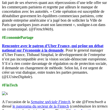
fait part de ses réserves quant aux répercussions d’une telle offre sur
les commerçants parisiens et regrette par ailleurs le manque de
concertation avec les autorités. « Cette opération est susceptible de
déstabiliser gravement les équilibres commerciaux parisiens, cette
grande entreprise américaine n’a jugé bon de solliciter la Ville de
Paris que quelques jours avant son lancement », souligne-t-on dans
un communiqué. (
@FrenchWeb
).
#EconomiePartage
Rencontre avec le patron d’Uber France, qui prône un débat
national sur l’économie à la demande
. Pour le general manager
d’Uber France, Thibaud Simphal, le développement de l’entreprise
n’est pas incompatible avec la vision sociale-démocrate européenne.
S’il n’a rien contre davantage de régulation ou de protection sociale,
il demande un changement de méthode. Selon lui, il est urgent de
créer un vrai dialogue, entre toutes les parties prenantes.
(
‏@LUsineDigitale
).
#FinTech
A l’occasion de la
Semaine spéciale Fintech
, le site
@Frenchweb
a
dressé
le panorama du secteur de la Fintech
(
combinaison les termes