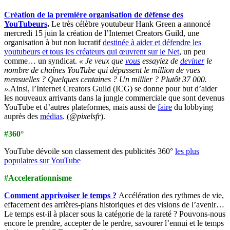
Création de la première organisation de défense des
YouTubeurs
.
Le très célèbre youtubeur Hank Green a annoncé
mercredi 15 juin la création de l’Internet Creators Guild, une
organisation à but non lucratif
destinée à aider et défendre les
youtubeurs et tous les créateurs qui œuvrent sur le Net
, un peu
comme… un syndicat.
« Je veux que
vous
essayiez de
deviner
le
nombre de chaînes YouTube qui dépassent le million de vues
mensuelles ? Quelques centaines ? Un millier ? Plutôt 37 000.
».
Ainsi, l’Internet Creators Guild (ICG) se donne pour but d’aider
les nouveaux arrivants dans la jungle commerciale que sont devenus
YouTube et d’autres plateformes, mais aussi de
faire
du lobbying
auprès des
médias
. (
@pixelsfr
).
#360°
YouTube dévoile son classement des publicités 360°
les plus
populaires sur YouTube
#Accelerationnisme
Comment apprivoiser le temps ?
Accélération des rythmes de vie,
effacement des arrières-plans historiques et des visions de l’avenir…
Le temps est-il à placer sous la catégorie de la rareté ? Pouvons-nous
encore le prendre, accepter de le perdre, savourer l’ennui et le temps