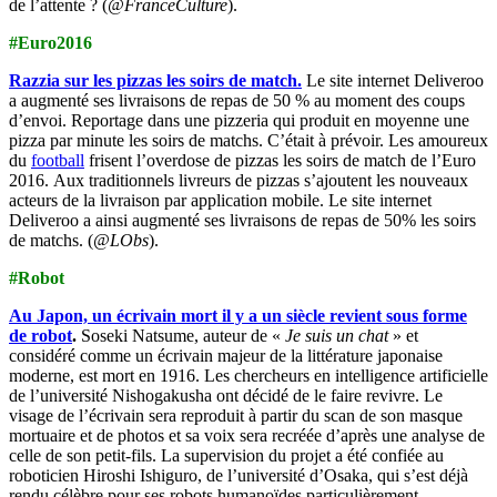
de l’attente ? (
@FranceCulture
).
#Euro2016
Razzia sur les pizzas les soirs de match.
Le site internet Deliveroo
a augmenté ses livraisons de repas de 50 % au moment des coups
d’envoi. Reportage dans une pizzeria qui produit en moyenne une
pizza par minute les soirs de matchs. C’était à prévoir. Les amoureux
du
football
frisent l’overdose de pizzas les soirs de match de l’Euro
2016. Aux traditionnels livreurs de pizzas s’ajoutent les nouveaux
acteurs de la livraison par application mobile. Le site internet
Deliveroo a ainsi augmenté ses livraisons de repas de 50% les soirs
de matchs. (
@LObs
).
#Robot
Au Japon, un écrivain mort il y a un siècle revient sous forme
de robot
.
Soseki Natsume, auteur de «
Je suis un chat
» et
considéré comme un écrivain majeur de la littérature japonaise
moderne, est mort en 1916. Les chercheurs en intelligence artificielle
de l’université Nishogakusha ont décidé de le faire revivre. Le
visage de l’écrivain sera reproduit à partir du scan de son masque
mortuaire et de photos et sa voix sera recréée d’après une analyse de
celle de son petit-fils. La supervision du projet a été confiée au
roboticien Hiroshi Ishiguro, de l’université d’Osaka, qui s’est déjà
rendu célèbre pour ses robots humanoïdes particulièrement