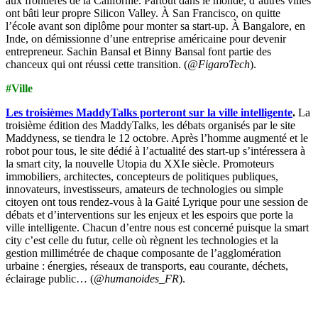
aux frontières de la Californie. Partout dans le monde, d’autres villes
ont bâti leur propre Silicon Valley. À San Francisco, on quitte
l’école avant son diplôme pour monter sa start-up. À Bangalore, en
Inde, on démissionne d’une entreprise américaine pour devenir
entrepreneur. Sachin Bansal et Binny Bansal font partie des
chanceux qui ont réussi cette transition. (
@FigaroTech
).
#Ville
Les troisièmes MaddyTalks porteront sur la ville intelligente
.
La
troisième édition des MaddyTalks, les débats organisés par le site
Maddyness, se tiendra le 12 octobre. Après l’homme augmenté et le
robot pour tous, le site dédié à l’actualité des start-up s’intéressera à
la smart city, la nouvelle Utopia du XXIe siècle. Promoteurs
immobiliers, architectes, concepteurs de politiques publiques,
innovateurs, investisseurs, amateurs de technologies ou simple
citoyen ont tous rendez-vous à la Gaité Lyrique pour une session de
débats et d’interventions sur les enjeux et les espoirs que porte la
ville intelligente. Chacun d’entre nous est concerné puisque la smart
city c’est celle du futur, celle où règnent les technologies et la
gestion millimétrée de chaque composante de l’agglomération
urbaine : énergies, réseaux de transports, eau courante, déchets,
éclairage public… (
@humanoides_FR
).