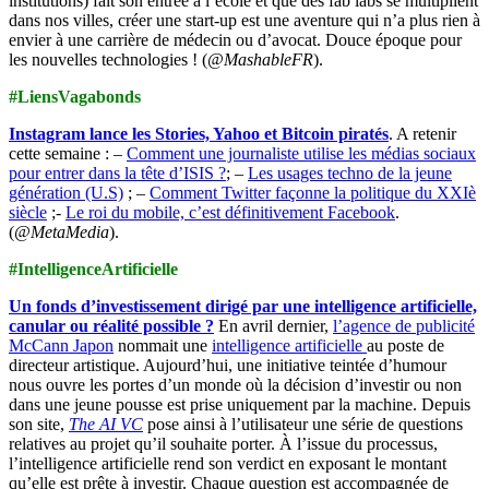
institutions) fait son entrée à l’école et que des fab labs se multiplient
dans nos villes, créer une start-up est une aventure qui n’a plus rien à
envier à une carrière de médecin ou d’avocat. Douce époque pour
les nouvelles technologies ! (
@MashableFR
).
#LiensVagabonds
Instagram lance les Stories, Yahoo et Bitcoin piratés
. A retenir
cette semaine : –
Comment une journaliste utilise les médias sociaux
pour entrer dans la tête d’ISIS ?
; –
Les usages techno de la jeune
génération (U.S)
; –
Comment Twitter façonne la politique du XXIè
siècle
;-
Le roi du mobile, c’est définitivement Facebook
.
(
@MetaMedia
).
#IntelligenceArtificielle
Un fonds d’investissement dirigé par une intelligence artificielle,
canular ou réalité possible ?
En avril dernier,
l’agence de publicité
McCann Japon
nommait une
intelligence artificielle
au poste de
directeur artistique. Aujourd’hui, une initiative teintée d’humour
nous ouvre les portes d’un monde où la décision d’investir ou non
dans une jeune pousse est prise uniquement par la machine. Depuis
son site,
The AI VC
pose ainsi à l’utilisateur une série de questions
relatives au projet qu’il souhaite porter. À l’issue du processus,
l’intelligence artificielle rend son verdict en exposant le montant
qu’elle est prête à investir. Chaque question est accompagnée de