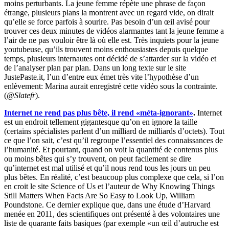
moins perturbants. La jeune femme répète une phrase de façon
étrange, plusieurs plans la montrent avec un regard vide, on dirait
qu’elle se force parfois à sourire. Pas besoin d’un œil avisé pour
trouver ces deux minutes de vidéos alarmantes tant la jeune femme a
l’air de ne pas vouloir être là où elle est. Très inquiets pour la jeune
youtubeuse, qu’ils trouvent moins enthousiastes depuis quelque
temps, plusieurs internautes ont décidé de s’attarder sur la vidéo et
de l’analyser plan par plan. Dans un long texte sur le site
JustePaste.it, l’un d’entre eux émet très vite l’hypothèse d’un
enlèvement: Marina aurait enregistré cette vidéo sous la contrainte.
(
@Slatefr
).
Internet ne rend pas plus bête, il rend «méta-ignorant»
.
Internet
est un endroit tellement gigantesque qu’on en ignore la taille
(certains spécialistes parlent d’un milliard de milliards d’octets). Tout
ce que l’on sait, c’est qu’il regroupe l’essentiel des connaissances de
l’humanité. Et pourtant, quand on voit la quantité de contenus plus
ou moins bêtes qui s’y trouvent, on peut facilement se dire
qu’internet est mal utilisé et qu’il nous rend tous les jours un peu
plus bêtes.
En réalité, c’est beaucoup plus complexe que cela, si l’on
en croit le site Science of Us et l’auteur de Why Knowing Things
Still Matters When Facts Are So Easy to Look Up, William
Poundstone. Ce dernier explique que, dans une étude d’Harvard
menée en 2011, des scientifiques ont présenté à des volontaires une
liste de quarante faits basiques (par exemple «un œil d’autruche est