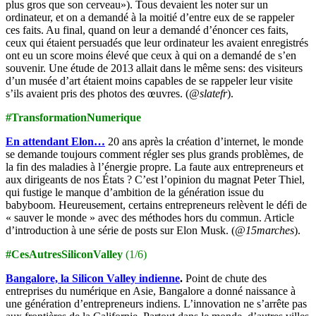
plus gros que son cerveau»). Tous devaient les noter sur un
ordinateur, et on a demandé à la moitié d’entre eux de se rappeler
ces faits. Au final, quand on leur a demandé d’énoncer ces faits,
ceux qui étaient persuadés que leur ordinateur les avaient enregistrés
ont eu un score moins élevé que ceux à qui on a demandé de s’en
souvenir. Une étude de 2013 allait dans le même sens: des visiteurs
d’un musée d’art étaient moins capables de se rappeler leur visite
s’ils avaient pris des photos des œuvres. (
@slatefr
).
#TransformationNumerique
En attendant Elon…
20 ans après la création d’internet, le monde
se demande toujours comment régler ses plus grands problèmes, de
la fin des maladies à l’énergie propre. La faute aux entrepreneurs et
aux dirigeants de nos États ? C’est l’opinion du magnat Peter Thiel,
qui fustige le manque d’ambition de la génération issue du
babyboom. Heureusement, certains entrepreneurs relèvent le défi de
« sauver le monde » avec des méthodes hors du commun. Article
d’introduction à une série de posts sur Elon Musk. (
@15marches
).
#CesAutresSiliconValley
(1/6)
Bangalore, la Silicon Valley indienne
.
Point de chute des
entreprises du numérique en Asie, Bangalore a donné naissance à
une génération d’entrepreneurs indiens. L’innovation ne s’arrête pas