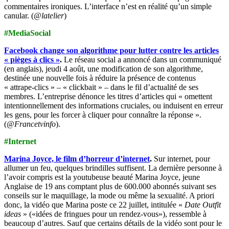
commentaires ironiques. L’interface n’est en réalité qu’un simple
canular. (
@latelier
)
#MediaSocial
Facebook change son algorithme pour lutter contre les articles
« pièges à clics »
.
Le réseau social a annoncé dans un communiqué
(en anglais), jeudi 4 août, une modification de son algorithme,
destinée une nouvelle fois à réduire la présence de contenus
« attrape-clics » – « clickbait » – dans le fil d’actualité de ses
membres. L’entreprise dénonce les titres d’articles qui « omettent
intentionnellement des informations cruciales, ou induisent en erreur
les gens, pour les forcer à cliquer pour connaître la réponse ».
(
@Francetvinfo
).
#Internet
Marina Joyce, le film d’horreur d’internet
.
Sur internet, pour
allumer un feu, quelques brindilles suffisent. La dernière personne à
l’avoir compris est la youtubeuse beauté Marina Joyce, jeune
Anglaise de 19 ans comptant plus de 600.000 abonnés suivant ses
conseils sur le maquillage, la mode ou même la sexualité. A priori
donc, la vidéo que Marina poste ce 22 juillet, intitulée «
Date Outfit
ideas
» («idées de fringues pour un rendez-vous»), ressemble à
beaucoup d’autres. Sauf que certains détails de la vidéo sont pour le