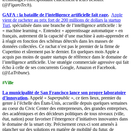
(
@
FigaroTech
).
GAFA : la bataille de l’intelligence artificielle fait rage
.
Apple
vient de racheter au prix fort de 200 millions de dollars la startup
Turi
, spécialisée dans une branche de l’intelligence artificielle : le
« machine learning ». Entendez « apprentissage automatique » en
français, autrement dit la capacité d’une machine à auto-apprendre et
à réagir en fonction des schémas détectés dans les masses de
données collectées. Ce rachat n’est pas le premier de la firme de
Cupertino et sûrement pas le dernier. En quelques mois Apple a
acquis pas moins de quatre startups de référence dans le domaine de
l’intelligence artificielle. Une stratégie commerciale agressive qui fait
écho à celle de ses concurrents Google, Amazon et Facebook.
(
@LaTribune
).
#Ville
La municipalité de San Francisco lance son propre laboratoire
d’innovation
.
Appelé «
Superpublic
», ce tiers lieux, premier du
genre à l’échelle des États-Unis, accueille depuis quelques semaines
au coeur du Civic Center des entrepreneurs, des grandes entreprises,
des académiques et des décideurs politiques de tous niveaux (ville,
état, nation) pour favoriser l’émergence d’initiatives innovantes dans
le domaine de la smart city. Précisement ceux-ci sont amenés à
plancher sur des solutions en matière de mobilité du futur, de