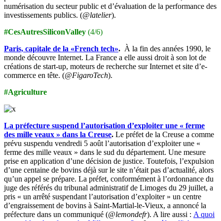
numérisation du secteur public et d’évaluation de la performance des
investissements publics. (
@latelier
).
#CesAutresSiliconValley
(4/6)
Paris, capitale de la «French tech»
.
À la fin des années 1990, le
monde découvre Internet. La France a elle aussi droit à son lot de
créations de start-up, moteurs de recherche sur Internet et site d’e-
commerce en tête. (
@FigaroTech
).
#Agriculture
La préfecture suspend l’autorisation d’exploiter une « ferme
des mille veaux » dans la Creuse
.
Le préfet de la Creuse a comme
prévu suspendu vendredi 5 août l’autorisation d’exploiter une «
ferme des mille veaux » dans le sud du département. Une mesure
prise en application d’une décision de justice. Toutefois, l’expulsion
d’une centaine de bovins déjà sur le site n’était pas d’actualité, alors
qu’un appel se prépare. La préfet, conformément à l’ordonnance du
juge des référés du tribunal administratif de Limoges du 29 juillet, a
pris « un arrêté suspendant l’autorisation d’exploiter » un centre
d’engraissement de bovins à Saint-Martial-le-Vieux, a annoncé la
préfecture dans un communiqué (
@lemondefr
). A lire aussi :
A quoi