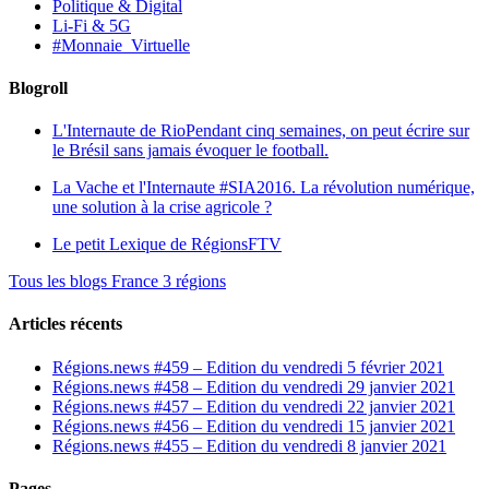
Politique & Digital
Li-Fi & 5G
#Monnaie_Virtuelle
Blogroll
L'Internaute de Rio
Pendant cinq semaines, on peut écrire sur
le Brésil sans jamais évoquer le football.
La Vache et l'Internaute
#SIA2016. La révolution numérique,
une solution à la crise agricole ?
Le petit Lexique de RégionsFTV
Tous les blogs France 3 régions
Articles récents
Régions.news #459 – Edition du vendredi 5 février 2021
Régions.news #458 – Edition du vendredi 29 janvier 2021
Régions.news #457 – Edition du vendredi 22 janvier 2021
Régions.news #456 – Edition du vendredi 15 janvier 2021
Régions.news #455 – Edition du vendredi 8 janvier 2021
Pages