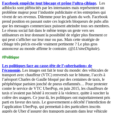
Facebook empêche tout blocage et prône l’ultra-ciblage
.
Les
adblocks sont plébiscités par les internautes mais représentent un
problème majeur pour l’industrie publicitaire et les entreprises qui
vivent de ses revenus. Dilemme pour les géants du web. Facebook
prend position en passant outre ces logiciels bloqueurs de pubs afin
que les messages commerciaux puissent atteindre tous ses membres.
Le réseau social fait dans le même temps un geste vers ses
utilisateurs en leur donnant la possibilité de régler plus finement ce
qui peut s’afficher sur leur mur ou pas. Mais cette stratégie de
ciblage très précis est-elle vraiment pertinente ? Le plus gros
annonceur au monde affirme le contraire. (
@LUsineDigitale
).
#Politique
Les politiques face au casse-tête de l’«uberisation» de
l’économie
.
Les images ont fait le tour du monde: des véhicules de
transport avec chauffeur (VTC) renversés sur le bitume, l’accès à
l’aéroport Charles de Gaulle bloqué par des centaines de taxis, le
périphérique parisien jonché de pneus enflammés… Pour protester
contre le service de VTC UberPop, en juin 2015, les chauffeurs de
taxis n’avaient pas hésité à recourir à la violence, quitte à susciter la
colère des usagers.
Ce jour-là, les politiques ont majoritairement pris
parti en faveur des taxis. Le gouvernement a décrété l’interdiction de
l’application UberPop, qui permettait à des particuliers inscrits
auprès de Uber d’assurer des transports payants dans leur véhicule