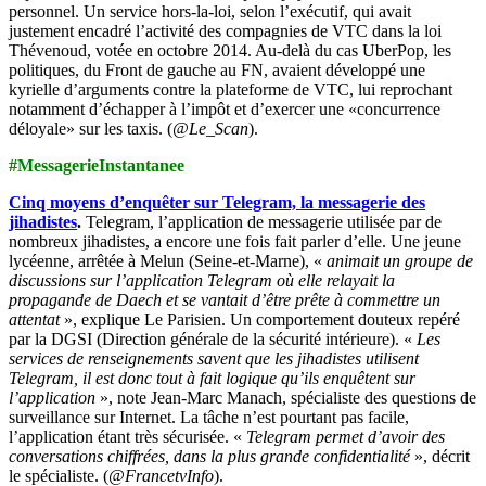
personnel. Un service hors-la-loi, selon l’exécutif, qui avait
justement encadré l’activité des compagnies de VTC dans la loi
Thévenoud, votée en octobre 2014. Au-delà du cas UberPop, les
politiques, du Front de gauche au FN, avaient développé une
kyrielle d’arguments contre la plateforme de VTC, lui reprochant
notamment d’échapper à l’impôt et d’exercer une «concurrence
déloyale» sur les taxis. (
@
Le_Scan
).
#MessagerieInstantanee
Cinq moyens d’enquêter sur Telegram, la messagerie des
jihadistes
.
Telegram, l’application de messagerie utilisée par de
nombreux jihadistes, a encore une fois fait parler d’elle. Une jeune
lycéenne, arrêtée à Melun (Seine-et-Marne), «
animait un groupe de
discussions sur l’application Telegram où elle relayait la
propagande de Daech et se vantait d’être prête à commettre un
attentat
», explique Le Parisien. Un comportement douteux repéré
par la DGSI (Direction générale de la sécurité intérieure).
«
Les
services de renseignements savent que les jihadistes utilisent
Telegram, il est donc tout à fait logique qu’ils enquêtent sur
l’application
», note Jean-Marc Manach, spécialiste des questions de
surveillance sur Internet. La tâche n’est pourtant pas facile,
l’application étant très sécurisée. «
Telegram permet d’avoir des
conversations chiffrées, dans la plus grande confidentialité
», décrit
le spécialiste. (
@FrancetvInfo
).