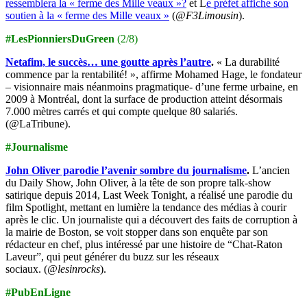
ressemblera la « ferme des Mille veaux »?
et L
e préfet affiche son
soutien à la « ferme des Mille veaux »
(
@F3Limousin
).
#LesPionniersDuGreen
(2/8)
Netafim, le succès… une goutte après l’autre
.
« La durabilité
commence par la rentabilité! », affirme Mohamed Hage, le fondateur
– visionnaire mais néanmoins pragmatique- d’une ferme urbaine, en
2009 à Montréal, dont la surface de production atteint désormais
7.000 mètres carrés et qui compte quelque 80 salariés.
(@LaTribune).
#Journalisme
John Oliver parodie l’avenir sombre du journalisme
.
L’ancien
du Daily Show, John Oliver, à la tête de son propre talk-show
satirique depuis 2014, Last Week Tonight, a réalisé une parodie du
film Spotlight, mettant en lumière la tendance des médias à courir
après le clic. Un journaliste qui a découvert des faits de corruption à
la mairie de Boston, se voit stopper dans son enquête par son
rédacteur en chef, plus intéressé par une histoire de “Chat-Raton
Laveur”, qui peut générer du buzz sur les réseaux
sociaux. (
@lesinrocks
).
#PubEnLigne