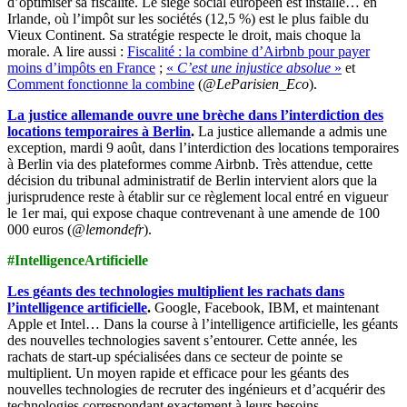
d’optimiser sa fiscalité. Le siège social européen est installé… en
Irlande, où l’impôt sur les sociétés (12,5 %) est le plus faible du
Vieux Continent. Sa stratégie respecte le droit, mais choque la
morale. A lire aussi :
Fiscalité : la combine d’Airbnb pour payer
moins d’impôts en France
;
«
C’est une injustice absolue
»
et
Comment fonctionne la combine
(
@LeParisien_Eco
).
La justice allemande ouvre une brèche dans l’interdiction des
locations temporaires à Berlin
.
La justice allemande a admis une
exception, mardi 9 août, dans l’interdiction des locations temporaires
à Berlin via des plateformes comme Airbnb. Très attendue, cette
décision du tribunal administratif de Berlin intervient alors que la
jurisprudence reste à établir sur ce règlement local entré en vigueur
le 1er mai, qui expose chaque contrevenant à une amende de 100
000 euros (
@lemondefr
).
#IntelligenceArtificielle
Les géants des technologies multiplient les rachats dans
l’intelligence artificielle
.
Google, Facebook, IBM, et maintenant
Apple et Intel… Dans la course à l’intelligence artificielle, les géants
des nouvelles technologies savent s’entourer. Cette année, les
rachats de start-up spécialisées dans ce secteur de pointe se
multiplient. Un moyen rapide et efficace pour les géants des
nouvelles technologies de recruter des ingénieurs et d’acquérir des
technologies correspondant exactement à leurs besoins.