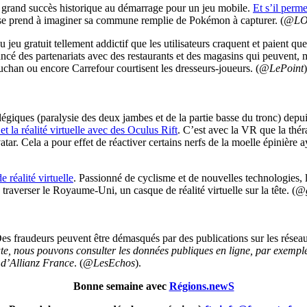
s grand succès historique au démarrage pour un jeu mobile.
Et s’il perme
 se prend à imaginer sa commune remplie de Pokémon à capturer. (
@LO
du jeu gratuit tellement addictif que les utilisateurs craquent et paient
 lancé des partenariats avec des restaurants et des magasins qui peuvent
uchan ou encore Carrefour courtisent les dresseurs-joueurs. (
@LePoint
)
égiques (paralysie des deux jambes et de la partie basse du tronc) depui
t la réalité virtuelle avec des Oculus Rift
. C’est avec la VR que la thér
tar. Cela a pour effet de réactiver certains nerfs de la moelle épinière
réalité virtuelle
. Passionné de cyclisme et de nouvelles technologies,
 traverser le Royaume-Uni, un casque de réalité virtuelle sur la tête. (
@g
Des fraudeurs peuvent être démasqués par des publications sur les résea
, nous pouvons consulter les données publiques en ligne, par exemple 
s d’Allianz France
. (
@LesEchos
).
Bonne semaine avec
Régions.newS