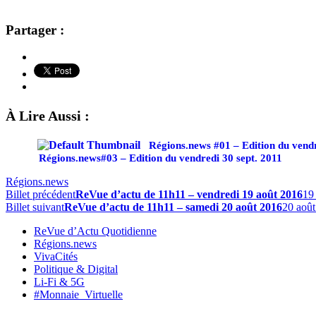
Partager :
À Lire Aussi :
Régions.news #01 – Edition du vendr
Régions.news#03 – Edition du vendredi 30 sept. 2011
Régions.news
Billet précédent
ReVue d’actu de 11h11 – vendredi 19 août 2016
19
Billet suivant
ReVue d’actu de 11h11 – samedi 20 août 2016
20 aoû
ReVue d’Actu Quotidienne
Régions.news
VivaCités
Politique & Digital
Li-Fi & 5G
#Monnaie_Virtuelle