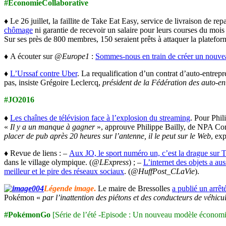
#EconomieCollaborative
♦ Le 26 juillet, la faillite de Take Eat Easy, service de livraison de r
chômage
ni garantie de recevoir un salaire pour leurs courses du mois
Sur ses près de 800 membres, 150 seraient prêts à attaquer la plateform
♦ A écouter sur
@Europe1
:
Sommes-nous en train de créer un nouvea
♦
L’Urssaf contre Uber
. La requalification d’un contrat d’auto-entrepr
pas, insiste Grégoire Leclercq,
président de la Fédération des auto-en
#JO2016
♦
Les chaînes de télévision face à l’explosion du streaming
. Pour Phil
«
Il y a un manque à gagner
», approuve Philippe Bailly, de NPA Conse
placer de pub après 20 heures sur l’antenne, il le peut sur le Web
, ex
♦ Revue de liens : –
Aux JO, le sport numéro un, c’est la drague sur T
dans le village olympique. (
@LExpress
) ; –
L’internet des objets a aus
meilleur et le pire des réseaux sociaux
. (
@HuffPost_CLaVie
).
Légende image
.
Le maire de Bressolles
a publié un arrêt
Pokémon «
par l’inattention des piétons et des conducteurs de véhicu
#PokémonGo
[Série de l’été -Episode : Un nouveau modèle économ