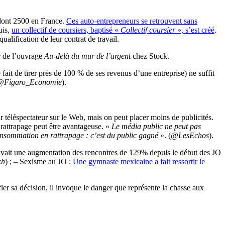
, dont 2500 en France.
Ces auto-entrepreneurs se retrouvent sans
uis,
un collectif de coursiers, baptisé «
Collectif coursier
», s’est créé
.
alification de leur contrat de travail.
r de l’ouvrage
Au-delà du mur de l’argent
chez Stock.
fait de tirer près de 100 % de ses revenus d’une entreprise) ne suffit
@Figaro_Economie
).
r téléspectateur sur le Web, mais on peut placer moins de publicités.
 rattrapage peut être avantageuse. «
Le média public ne peut pas
onsommation en rattrapage : c’est du public gagné
». (
@LesEchos
).
 y avait une augmentation des rencontres de 129% depuis le début des JO
ch
) ; – Sexisme au JO :
Une gymnaste mexicaine a fait ressortir le
ifier sa décision, il invoque le danger que représente la chasse aux