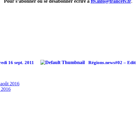
Pour s’abonner ou se désabonner écrire à
ftv.info@francetv.fr
.
edi 16 sept. 2011
Régions.news#02 – Editi
 août 2016
t 2016