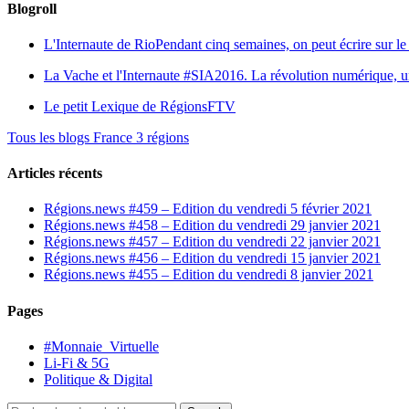
Blogroll
L'Internaute de Rio
Pendant cinq semaines, on peut écrire sur le 
La Vache et l'Internaute
#SIA2016. La révolution numérique, une 
Le petit Lexique de RégionsFTV
Tous les blogs France 3 régions
Articles récents
Régions.news #459 – Edition du vendredi 5 février 2021
Régions.news #458 – Edition du vendredi 29 janvier 2021
Régions.news #457 – Edition du vendredi 22 janvier 2021
Régions.news #456 – Edition du vendredi 15 janvier 2021
Régions.news #455 – Edition du vendredi 8 janvier 2021
Pages
#Monnaie_Virtuelle
Li-Fi & 5G
Politique & Digital