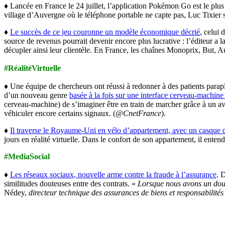
♦ Lancée en France le 24 juillet, l’application Pokémon Go est le plu
village d’Auvergne où le téléphone portable ne capte pas, Luc Tixier
♦
Le succès de ce jeu couronne un modèle économique décrié
, celui 
source de revenus pourrait devenir encore plus lucrative : l’éditeur a
décupler ainsi leur clientèle. En France, les chaînes Monoprix, But, A
#RéalitéVirtuelle
♦ Une équipe de chercheurs ont réussi à redonner à des patients parapl
d’un nouveau genre
basée à la fois sur une interface cerveau-machine e
cerveau-machine) de s’imaginer être en train de marcher grâce à un ava
véhiculer encore certains signaux. (
@CnetFrance
).
♦
Il traverse le Royaume-Uni en vélo d’appartement, avec un casque de 
jours en réalité virtuelle. Dans le confort de son appartement, il entend
#MediaSocial
♦
Les réseaux sociaux, nouvelle arme contre la fraude à l’assurance
. 
similitudes douteuses entre des contrats. «
Lorsque nous avons un doute
Nédey,
directeur technique des assurances de biens et responsabilité