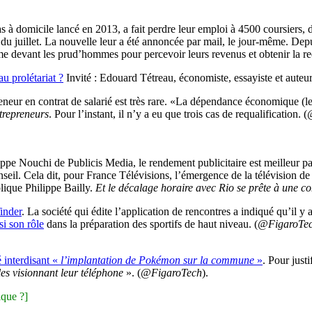
epas à domicile lancé en 2013, a fait perdre leur emploi à 4500 coursiers
 du juillet. La nouvelle leur a été annoncée par mail, le jour-même. Dep
e devant les prud’hommes pour percevoir leurs revenus et obtenir la requ
u prolétariat ?
Invité : Edouard Tétreau, économiste, essayiste et auteu
eneur en contrat de salarié est très rare. «La dépendance économique (le 
trepreneurs
. Pour l’instant, il n’y a eu que trois cas de requalification. (
ippe Nouchi de Publicis Media, le rendement publicitaire est meilleur pa
il. Cela dit, pour France Télévisions, l’émergence de la télévision de
plique Philippe Bailly.
Et le décalage horaire avec Rio se prête à une c
inder
. La société qui édite l’application de rencontres a indiqué qu’il
si son rôle
dans la préparation des sportifs de haut niveau. (
@FigaroTe
é interdisant «
l’implantation de Pokémon sur la commune
»
. Pour just
les visionnant leur téléphone
». (
@FigaroTech
).
ique ?]