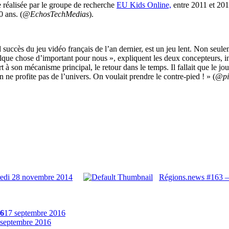
e réalisée par le groupe de recherche
EU Kids Online,
entre 2011 et 2014
0 ans. (
@EchosTechMedias
).
nd succès du jeu vidéo français de l’an dernier, est un jeu lent. Non se
uelque chose d’important pour nous », expliquent les deux concepteurs, in
port à son mécanisme principal, le retour dans le temps. Il fallait que le
n ne profite pas de l’univers. On voulait prendre le contre-pied ! » (
@pi
redi 28 novembre 2014
Régions.news #163 –
16
17 septembre 2016
 septembre 2016