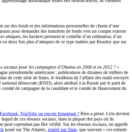
d’apprentissage automatique issues des neurosciences, ils viennent
n sur des fonds et des informations personnelles de clients d’une
igeants pour demander des transferts de fonds vers un compte externe
ces attaques, les hackers prennent le contrôle d’un ordinateur, d’un
 eu deux fois plus d’attaques de ce type traitées par Beazley que sur
eaux sociaux pour les campagnes d’Obama en 2008 et en 2012 ?
»
agne présidentielle américaine : publications de dizaines de milliers de
n de cette série de fuites, le feuilleton de l’affaire des mails envoyés
té national démocrate (RND), alors attribué à la Russie par le parti de
e comité de campagne de la candidate et le comité de financement du
 Facebook, YouTube ou encore Instagram ?
Rien a priori. Cela devient
 lequel de ces réseaux sociaux, dans la plupart des pays où ils
e peut cependant pas être vérifié. Sur les réseaux sociaux, on appelle
cle
posté sur The Atlantic,
repéré par Slate,
que souvent « ces enfants