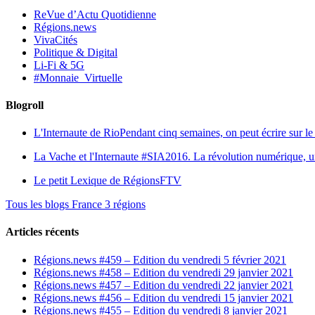
ReVue d’Actu Quotidienne
Régions.news
VivaCités
Politique & Digital
Li-Fi & 5G
#Monnaie_Virtuelle
Blogroll
L'Internaute de Rio
Pendant cinq semaines, on peut écrire sur le 
La Vache et l'Internaute
#SIA2016. La révolution numérique, une 
Le petit Lexique de RégionsFTV
Tous les blogs France 3 régions
Articles récents
Régions.news #459 – Edition du vendredi 5 février 2021
Régions.news #458 – Edition du vendredi 29 janvier 2021
Régions.news #457 – Edition du vendredi 22 janvier 2021
Régions.news #456 – Edition du vendredi 15 janvier 2021
Régions.news #455 – Edition du vendredi 8 janvier 2021