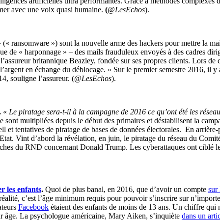
lligences artificielles ultra performantes. Grâce à méthodes complexes 
imer avec une voix quasi humaine.
(
@LesEchos
).
» (« ransomware ») sont la nouvelle arme des hackers pour mettre la mai
hnique de « harponnage » – des mails frauduleux envoyés à des cadres dir
 l’assureur britannique Beazley, fondée sur ses propres clients. Lors de 
l’argent en échange du déblocage. « Sur le premier semestre 2016, il y a
4, souligne l’assureur. (
@LesEchos
).
.
«
Le piratage sera-t-il à la campagne de 2016 ce qu’ont été les rés
e sont multipliées depuis le début des primaires et déstabilisent la camp
et tentatives de piratage de bases de données électorales. En arrière-pla
d’Etat. Vint d’abord la révélation, en juin, le piratage du réseau du Comi
herches du RND concernant Donald Trump. Les cyberattaques ont ciblé l
r les enfants
.
Quoi de plus banal, en 2016, que d’avoir un compte
sur
éalité, c’est l’âge minimum requis pour pouvoir s’inscrire sur n’importe
sateurs
Facebook
étaient des enfants de moins de 13 ans. Un chiffre qui n
 leur âge. La psychologue américaine, Mary Aiken, s’inquiète
dans un arti