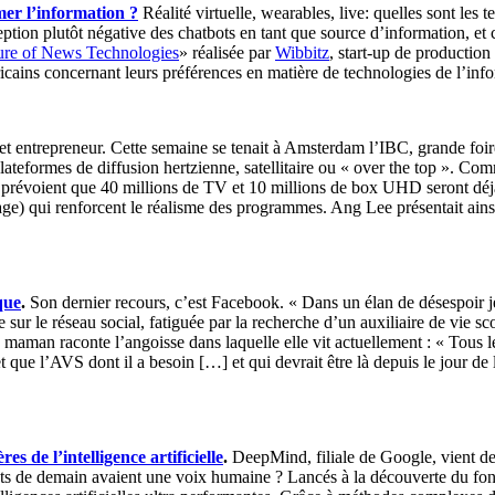
er l’information ?
Réalité virtuelle, wearables, live: quelles sont les
ion plutôt négative des chatbots en tant que source d’information, et ce
ture of News Technologies
» réalisée par
Wibbitz
, start-up de production
icains concernant leurs préférences en matière de technologies de l’info
 entrepreneur. Cette semaine se tenait à Amsterdam l’IBC, grande foire 
plateformes de diffusion hertzienne, satellitaire ou « over the top ». C
tes prévoient que 40 millions de TV et 10 millions de box UHD seront déj
 qui renforcent le réalisme des programmes. Ang Lee présentait ainsi d
que
.
Son dernier recours, c’est Facebook. « Dans un élan de désespoir j
 sur le réseau social, fatiguée par la recherche d’un auxiliaire de vie s
maman raconte l’angoisse dans laquelle elle vit actuellement : « Tous les
t que l’AVS dont il a besoin […] et qui devrait être là depuis le jour de 
 de l’intelligence artificielle
.
DeepMind, filiale de Google, vient d
 robots de demain avaient une voix humaine ? Lancés à la découverte du 