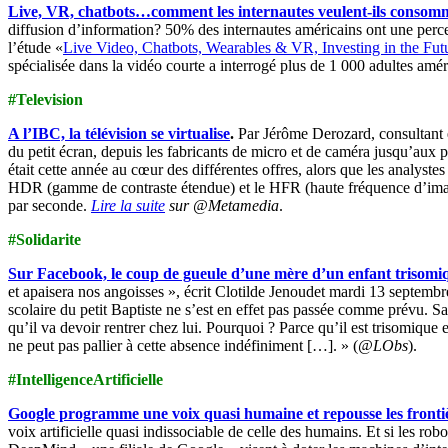
Live, VR, chatbots…comment les internautes veulent-ils consomm
diffusion d’information? 50% des internautes américains ont une percept
l’étude «
Live Video, Chatbots, Wearables & VR, Investing in the Fu
spécialisée dans la vidéo courte a interrogé plus de 1 000 adultes amér
#Television
A l’IBC, la télévision se virtualise
.
Par Jérôme Derozard, consultant et
du petit écran, depuis les fabricants de micro et de caméra jusqu’aux 
était cette année au cœur des différentes offres, alors que les analys
HDR (gamme de contraste étendue) et le HFR (haute fréquence d’image)
par seconde.
Lire la suite
sur @Metamedia
.
#Solidarite
Sur Facebook, le coup de gueule d’une mère d’un enfant trisomi
et apaisera nos angoisses », écrit Clotilde Jenoudet mardi 13 septembre
scolaire du petit Baptiste ne s’est en effet pas passée comme prévu. Sa 
qu’il va devoir rentrer chez lui. Pourquoi ? Parce qu’il est trisomique e
ne peut pas pallier à cette absence indéfiniment […]. » (
@LObs
).
#IntelligenceArtificielle
Google programme une voix quasi humaine et repousse les frontières
voix artificielle quasi indissociable de celle des humains. Et si les