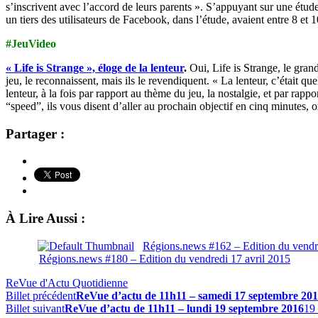
s’inscrivent avec l’accord de leurs parents ». S’appuyant sur une étud
un tiers des utilisateurs de Facebook, dans l’étude, avaient entre 8 et 1
#JeuVideo
« Life is Strange », éloge de la lenteur
.
Oui, Life is Strange, le gra
jeu, le reconnaissent, mais ils le revendiquent. « La lenteur, c’était q
lenteur, à la fois par rapport au thème du jeu, la nostalgie, et par rap
“speed”, ils vous disent d’aller au prochain objectif en cinq minutes, o
Partager :
À Lire Aussi :
Régions.news #162 – Edition du vend
Régions.news #180 – Edition du vendredi 17 avril 2015
ReVue d'Actu Quotidienne
Billet précédent
ReVue d’actu de 11h11 – samedi 17 septembre 20
Billet suivant
ReVue d’actu de 11h11 – lundi 19 septembre 2016
19