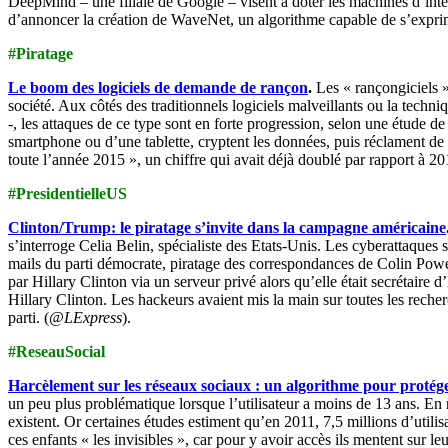
DeepMind – une filiale de Google – visent à doter les machines d’inte
d’annoncer la création de WaveNet, un algorithme capable de s’expr
#Piratage
Le boom des logiciels de demande de rançon
.
Les « rançongiciels 
société. Aux côtés des traditionnels logiciels malveillants ou la tec
-, les attaques de ce type sont en forte progression, selon une étude de
smartphone ou d’une tablette, cryptent les données, puis réclament de 
toute l’année 2015 », un chiffre qui avait déjà doublé par rapport à 201
#PresidentielleUS
Clinton/Trump: le piratage s’invite dans la campagne américaine
s’interroge Celia Belin, spécialiste des Etats-Unis. Les cyberattaques s
mails du parti démocrate, piratage des correspondances de Colin Powell 
par Hillary Clinton via un serveur privé alors qu’elle était secrétaire 
Hillary Clinton. Les hackeurs avaient mis la main sur toutes les rec
parti. (
@LExpress
).
#ReseauSocial
Harcèlement sur les réseaux sociaux : un algorithme pour protége
un peu plus problématique lorsque l’utilisateur a moins de 13 ans. En r
existent. Or certaines études estiment qu’en 2011, 7,5 millions d’utili
ces enfants « les invisibles », car pour y avoir accès ils mentent sur