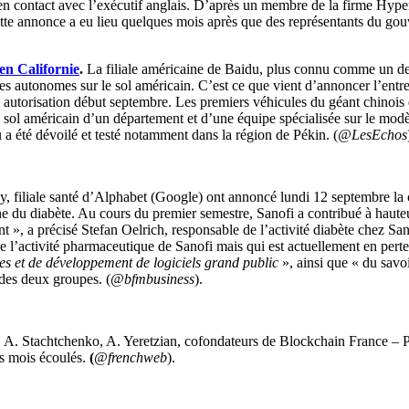
 en contact avec l’exécutif anglais. D’après un membre de la firme Hyp
 Cette annonce a eu lieu quelques mois après que des représentants du go
 en Californie
.
La filiale américaine de Baidu, plus connu comme un des 
ures autonomes sur le sol américain. C’est ce que vient d’annoncer l’ent
e autorisation début septembre. Les premiers véhicules du géant chinois d
sol américain d’un département et d’une équipe spécialisée sur le modèle d
a été dévoilé et testé notamment dans la région de Pékin. (
@LesEchos
ily, filiale santé d’Alphabet (Google) ont annoncé lundi 12 septembre la 
du diabète. Au cours du premier semestre, Sanofi a contribué à hauteur 
 », a précisé Stefan Oelrich, responsable de l’activité diabète chez Sano
l’activité pharmaceutique de Sanofi mais qui est actuellement en perte d
ues et de développement de logiciels grand public
», ainsi que « du savoi
des deux groupes. (
@bfmbusiness
).
, A. Stachtchenko, A. Yeretzian, cofondateurs de Blockchain France – 
rs mois écoulés.
(
@frenchweb
).