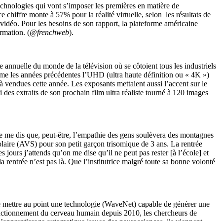
 technologies qui vont s’imposer les premières en matière de
 chiffre monte à 57% pour la réalité virtuelle, selon les résultats de
 vidéo. Pour les besoins de son rapport, la plateforme américaine
rmation. (
@frenchweb
).
annuelle du monde de la télévision où se côtoient tous les industriels
omme les années précédentes l’UHD (ultra haute définition ou « 4K »)
à vendues cette année. Les exposants mettaient aussi l’accent sur le
es extraits de son prochain film ultra réaliste tourné à 120 images
e me dis que, peut-être, l’empathie des gens soulèvera des montagnes
colaire (AVS) pour son petit garçon trisomique de 3 ans. La rentrée
 jours j’attends qu’on me dise qu’il ne peut pas rester [à l’école] et
la rentrée n’est pas là. Que l’institutrice malgré toute sa bonne volonté
e mettre au point une technologie (WaveNet) capable de générer une
fonctionnement du cerveau humain depuis 2010, les chercheurs de