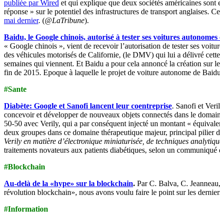
publiée par Wired
et qui explique que deux sociétés américaines sont
réponse » sur le potentiel des infrastructures de transport anglaises.
mai dernier
. (
@LaTribune
).
Baidu, le Google chinois, autorisé à tester ses voitures autonomes
« Google chinois », vient de recevoir l’autorisation de tester ses voit
des véhicules motorisés de Californie, (le DMV) qui lui a délivré cett
semaines qui viennent. Et Baidu a pour cela annoncé la création sur le 
fin de 2015. Epoque à laquelle le projet de voiture autonome de Baidu 
#Sante
Diabète: Google et Sanofi lancent leur coentreprise
. Sanofi et Ver
concevoir et développer de nouveaux objets connectés dans le domaine 
50-50 avec Verily, qui a par conséquent injecté un montant « équivalent
deux groupes dans ce domaine thérapeutique majeur, principal pilier de 
Verily en matière d’électronique miniaturisée, de techniques analytiq
traitements novateurs aux patients diabétiques, selon un communiqué 
#Blockchain
Au-delà de la «hype» sur la blockchain
.
Par C. Balva, C. Jeanneau
révolution blockchain», nous avons voulu faire le point sur les dernie
#Information