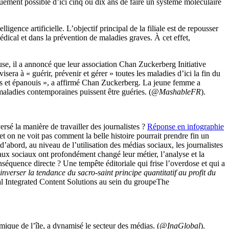
niquement possible d’ici cinq ou dix ans de faire un système moléculaire
igence artificielle. L’objectif principal de la filiale est de repousser
médical et dans la prévention de maladies graves. À cet effet,
 il a annoncé que leur association Chan Zuckerberg Initiative
sera à « guérir, prévenir et gérer » toutes les maladies d’ici la fin du
mps et épanouis », a affirmé Chan Zuckerberg. La jeune femme a
 maladies contemporaines puissent être guéries. (
@MashableFR
).
é la manière de travailler des journalistes ?
Réponse en infographie
et on ne voit pas comment la belle histoire pourrait prendre fin un
d’abord, au niveau de l’utilisation des médias sociaux, les journalistes
aux sociaux ont profondément changé leur métier, l’analyse et la
nséquence directe ? Une tempête éditoriale qui frise l’overdose et qui a
nverser la tendance du sacro-saint principe quantitatif au profit du
al Integrated Content Solutions au sein du groupeThe
ique de l’île, a dynamisé le secteur des médias. (
@InaGlobal
).