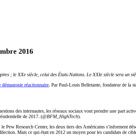
embre 2016
ires ; le XXe siècle, celui des États-Nations. Le XXIe siècle sera un siè
e démagogie réactionnaire
. Par Paul-Louis Belletante, fondateur de la s
uestions des internautes, les réseaux sociaux vont prendre une part act
résidentielle de 2017. (
@BFM_HighTech
).
 le Pew Research Center, les deux tiers des Américains s’informent désor
dilection. Mais ce qui était en 2012 un moyen pour les candidats de cible