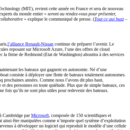
f Technology (MIT), revient cette année en France et sera de nouveau
 experts du monde entier «
seront au rendez-vous pour présenter,
 collaborative
» explique le communiqué de presse. (
Tout ce qui buzz
–
aris,
l’alliance Renault-Nissan
continue de préparer l’avenir. Le
ules reposant sur Microsoft Azure, l’une des offres de cloud
ec la firme de Redmond (Etat de Washington) aboutira à des services
 maintenant les bateaux qui gagnent en autonomie. Né d’une
oboat consiste à déployer une flotte de bateaux totalement autonomes.
inq prochaines années. Comme nous l’avons dit plus haut,
e et des personnes en toute quiétude. Plus que de simple bateaux, ces
e fois qu’ils ne sont plus utiles pour redevenir des bateaux.
 à Cambridge par
Microsoft
, composée de 150 scientifiques et
ient ainsi être manipulées comme n’importe quel système d’exploitation
 parvenus à développer un logiciel qui reproduit le modèle d’une cellule