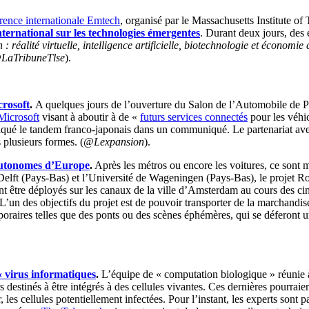
rence internationale Emtech
,
organisé par le Massachusetts Institute o
ternational sur les technologies émergentes
. Durant deux jours, des
: réalité virtuelle, intelligence artificielle, biotechnologie et économie
LaTribuneTlse
).
crosoft
.
A quelques jours de l’ouverture du Salon de l’Automobile de P
Microsoft
visant à aboutir à de «
futurs services connectés
pour les véhic
ndiqué le tandem franco-japonais dans un communiqué.
Le partenariat av
 plusieurs formes. (
@Lexpansion
).
 autonomes d’Europe
.
Après les métros ou encore les voitures, ce sont
 Delft (Pays-Bas) et l’Université de Wageningen (Pays-Bas), le projet R
ent être déployés sur les canaux de la ville d’Amsterdam au cours des c
L’un des objectifs du projet est de pouvoir transporter de la marchandis
oraires telles que des ponts ou des scènes éphémères, qui se déferont un
« virus informatiques
.
L’équipe de « computation biologique » réunie
rs destinés à être intégrés à des cellules vivantes. Ces dernières pourra
 les cellules potentiellement infectées. Pour l’instant, les experts sont