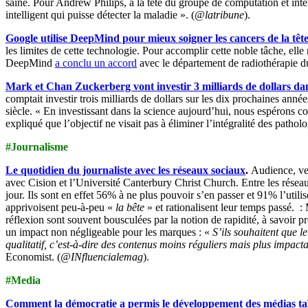
saine. Pour Andrew Philips, à la tête du groupe de computation et int
intelligent qui puisse détecter la maladie ». (
@latribune
).
Google utilise DeepMind pour mieux soigner les cancers de la tête
les limites de cette technologie. Pour accomplir cette noble tâche, elle
DeepMind
a conclu un accord
avec le département de radiothérapie 
Mark et Chan Zuckerberg vont investir 3 milliards de dollars da
comptait investir trois milliards de dollars sur les dix prochaines année
siècle.
« En investissant dans la science aujourd’hui, nous espérons c
expliqué que l’objectif ne visait pas à éliminer l’intégralité des patho
#Journalisme
Le quotidien du journaliste avec les réseaux sociaux
.
Audience, ve
avec Cision et l’Université Canterbury Christ Church. Entre les réseaux
jour. Ils sont en effet 56% à ne plus pouvoir s’en passer et 91% l’utili
apprivoisent peu-à-peu «
la bête
» et rationalisent leur temps passé. 
réflexion sont souvent bousculées par la notion de rapidité, à savoir p
un impact non négligeable pour les marques : «
S’ils souhaitent que le
qualitatif, c’est-à-dire des contenus moins réguliers mais plus impact
Economist. (
@INfluencialemag
).
#Media
Comment la démocratie a permis le développement des médias ta