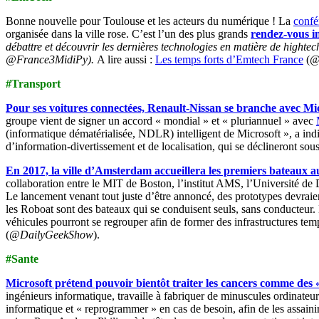
Bonne nouvelle pour Toulouse et les acteurs du numérique ! La
confé
organisée dans la ville rose. C’est l’un des plus grands
rendez-vous in
débattre et découvrir les dernières technologies en matière de hightech 
@France3MidiPy).
A lire aussi :
Les temps forts d’Emtech France
(
@
#Transport
Pour ses voitures connectées, Renault-Nissan se branche avec Mi
groupe vient de signer un accord « mondial » et « pluriannuel » avec
(informatique dématérialisée, NDLR) intelligent de Microsoft », a i
d’information-divertissement et de localisation, qui se déclineront sous
En 2017, la ville d’Amsterdam accueillera les premiers bateaux
collaboration entre le MIT de Boston, l’institut AMS, l’Université de
Le lancement venant tout juste d’être annoncé, des prototypes devrai
les Roboat sont des bateaux qui se conduisent seuls, sans conducteur. 
véhicules pourront se regrouper afin de former des infrastructures temp
(
@DailyGeekShow
).
#Sante
Microsoft prétend pouvoir bientôt traiter les cancers comme des 
ingénieurs informatique, travaille à fabriquer de minuscules ordinateu
informatique et « reprogrammer » en cas de besoin, afin de les assainir,