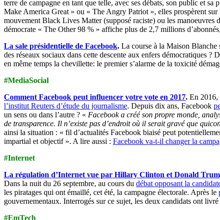
terre de campagne en tant que telle, avec ses débats, son public et s
Make America Great » ou « The Angry Patriot », elles prospèrent sur l
mouvement Black Lives Matter (supposé raciste) ou les manoeuvres démo
démocrate « The Other 98 % » affiche plus de 2,7 millions d’abonnés, 
La sale présidentielle de Facebook
.
La course à la Maison Blanche ser
des réseaux sociaux dans cette descente aux enfers démocratiques ? De
en même temps la chevillette: le premier s’alarme de la toxicité déma
#MediaSocial
Comment Facebook peut influencer votre vote en 2017
.
En 2016, 
l’institut Reuters d’étude du journalisme
. Depuis dix ans, Facebook
p
un sens ou dans l’autre ? «
Facebook a créé son propre monde, analyse
de transparence. Il n’existe pas d’endroit où il serait gravé que quic
ainsi la situation : « fil d’actualités Facebook biaisé peut potentie
impartial et objectif ». A lire aussi :
Facebook va-t-il changer la campa
#Internet
La régulation d’Internet vue par Hillary Clinton et Donald Tru
Dans la nuit du 26 septembre, au cours du
débat opposant la candidate
les piratages qui ont émaillé, cet été, la campagne électorale. Après le
gouvernementaux. Interrogés sur ce sujet, les deux candidats ont livré
#EmTech