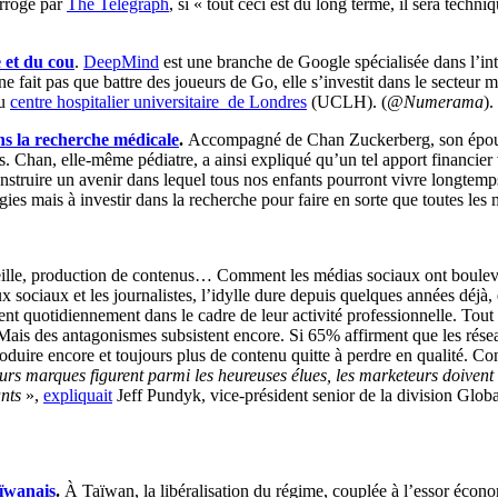
errogé par
The Telegraph
, si « tout ceci est du long terme, il sera tech
 et du cou
.
DeepMind
est une branche de Google spécialisée dans l’intell
 ne fait pas que battre des joueurs de Go, elle s’investit dans le secteur 
du
centre hospitalier universitaire de Londres
(UCLH).
(
@Numerama
).
ns la recherche médicale
.
Accompagné de Chan Zuckerberg, son épouse,
s. Chan, elle-même pédiatre, a ainsi expliqué qu’un tel apport financier vi
onstruire un avenir dans lequel tous nos enfants pourront vivre longte
logies mais à investir dans la recherche pour faire en sorte que toutes les
ille, production de contenus… Comment les médias sociaux ont boulevers
 sociaux et les journalistes, l’idylle dure depuis quelques années déjà, 
sent quotidiennement dans le cadre de leur activité professionnelle. Tout 
: Mais des antagonismes subsistent encore. Si 65% affirment que les rése
roduire encore et toujours plus de contenu quitte à perdre en qualité. Co
urs marques figurent parmi les heureuses élues, les marketeurs doivent i
ants
»,
expliquait
Jeff Pundyk, vice-président senior de la division Glob
ïwanais
.
À Taïwan, la libéralisation du régime, couplée à l’essor économ