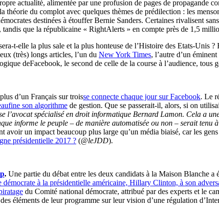
a propre actualité, alimentée par une profusion de pages de propagande
a théorie du complot avec quelques thèmes de prédilection : les mensong
crates destinées à étouffer Bernie Sanders. Certaines rivalisent sans d
tandis que la républicaine « RightAlerts » en compte près de 1,5 milli
a-t-elle la plus sale et la plus honteuse de l’Histoire des Etats-Unis ? E
ux (très) longs articles, l’un du
New York Times
, l’autre d’un éminent
gogique deFacebook, le second de celle de la course à l’audience, tous 
plus d’un Français sur trois
se connecte chaque jour sur Facebook
. Le r
eaufine son algorithme
de gestion. Que se passerait-il, alors, si on utilis
 l’avocat spécialisé en droit informatique Bernard Lamon. Cela a une
onque informe le peuple – de manière automatisée ou non – serait tenu à 
llement avoir un impact beaucoup plus large qu’un média biaisé, car les
gne présidentielle 2017 ?
(
@leJDD
).
mp
.
Une partie du débat entre les deux candidats à la Maison Blanche a 
 démocrate à la présidentielle américaine, Hillary Clinton, à son adve
piratage
du Comité national démocrate, attribué par des experts et le camp
 des éléments de leur programme sur leur vision d’une régulation d’Inte