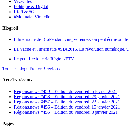
VivaCités
Politique & Digital
Li-Fi & 5G
#Monnaie_Virtuelle
Blogroll
L'Internaute de Rio
Pendant cinq semaines, on peut écrire sur le 
La Vache et l'Internaute
#SIA2016. La révolution numérique, une 
Le petit Lexique de RégionsFTV
Tous les blogs France 3 régions
Articles récents
Régions.news #459 – Edition du vendredi 5 février 2021
Régions.news #458 – Edition du vendredi 29 janvier 2021
Régions.news #457 – Edition du vendredi 22 janvier 2021
Régions.news #456 – Edition du vendredi 15 janvier 2021
Régions.news #455 – Edition du vendredi 8 janvier 2021
Pages