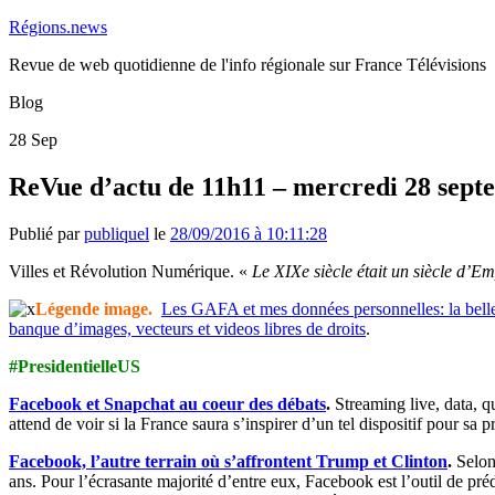
Régions.news
Revue de web quotidienne de l'info régionale sur France Télévisions
Blog
28
Sep
ReVue d’actu de 11h11 – mercredi 28 sept
Publié par
publiquel
le
28/09/2016 à 10:11:28
Villes et Révolution Numérique. «
Le XIXe siècle était un siècle d’Emp
Légende image.
Les GAFA et mes données personnelles: la bell
banque d’images, vecteurs et videos libres de droits
.
#PresidentielleUS
Facebook et Snapchat au coeur des débats
.
Streaming live, data, q
attend de voir si la France saura s’inspirer d’un tel dispositif pour sa p
Facebook, l’autre terrain où s’affrontent Trump et Clinton
.
Selon
ans. Pour l’écrasante majorité d’entre eux, Facebook est l’outil de pré