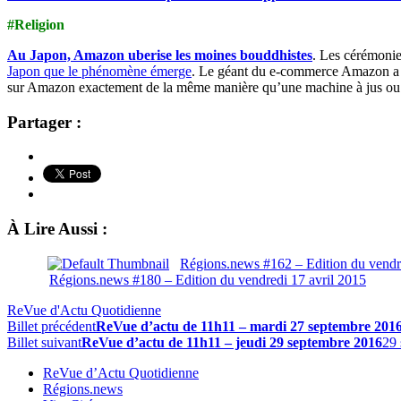
#Religion
Au Japon, Amazon uberise les moines bouddhistes
. Les cérémonie
Japon que le phénomène émerge
. Le géant du e-commerce Amazon a mi
sur Amazon exactement de la même manière qu’une machine à jus ou une
Partager :
À Lire Aussi :
Régions.news #162 – Edition du vend
Régions.news #180 – Edition du vendredi 17 avril 2015
ReVue d'Actu Quotidienne
Billet précédent
ReVue d’actu de 11h11 – mardi 27 septembre 201
Billet suivant
ReVue d’actu de 11h11 – jeudi 29 septembre 2016
29
ReVue d’Actu Quotidienne
Régions.news