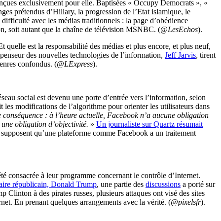
 conçues exclusivement pour elle. Baptisées « Occupy Democrats », «
es prétendus d’Hillary, la progression de l’Etat islamique, le
ifficulté avec les médias traditionnels : la page d’obédience
on, soit autant que la chaîne de télévision MSNBC. (
@LesEchos
).
t quelle est la responsabilité des médias et plus encore, et plus neuf,
 penseur des nouvelles technologies de l’information,
Jeff Jarvis
, tirent
genres confondus. (
@LExpress
).
éseau social est devenu une porte d’entrée vers l’information, selon
ait les modifications de l’algorithme pour orienter les utilisateurs dans
 conséquence : à l’heure actuelle, Facebook n’a aucune obligation
une obligation d’objectivité.
»
Un journaliste sur Quartz résumait
 gens supposent qu’une plateforme comme Facebook a un traitement
été consacrée à leur programme concernant le contrôle d’Internet.
rsaire républicain, Donald Trump
, une partie des
discussions
a porté sur
 Clinton à des pirates russes, plusieurs attaques ont visé des sites
rnet. En prenant quelques arrangements avec la vérité. (
@pixelsfr
).