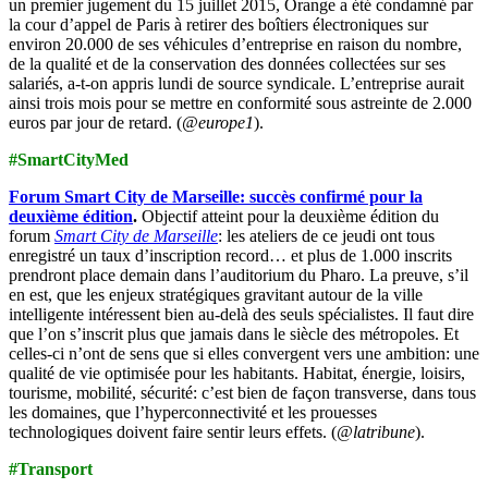
un premier jugement du 15 juillet 2015, Orange a été condamné par
la cour d’appel de Paris à retirer des boîtiers électroniques sur
environ 20.000 de ses véhicules d’entreprise en raison du nombre,
de la qualité et de la conservation des données collectées sur ses
salariés, a-t-on appris lundi de source syndicale. L’entreprise aurait
ainsi trois mois pour se mettre en conformité sous astreinte de 2.000
euros par jour de retard. (
@europe1
).
#SmartCityMed
Forum Smart City de Marseille: succès confirmé pour la
deuxième édition
.
Objectif atteint pour la deuxième édition du
forum
Smart City de Marseille
: les ateliers de ce jeudi ont tous
enregistré un taux d’inscription record… et plus de 1.000 inscrits
prendront place demain dans l’auditorium du Pharo. La preuve, s’il
en est, que les enjeux stratégiques gravitant autour de la ville
intelligente intéressent bien au-delà des seuls spécialistes. Il faut dire
que l’on s’inscrit plus que jamais dans le siècle des métropoles. Et
celles-ci n’ont de sens que si elles convergent vers une ambition: une
qualité de vie optimisée pour les habitants. Habitat, énergie, loisirs,
tourisme, mobilité, sécurité: c’est bien de façon transverse, dans tous
les domaines, que l’hyperconnectivité et les prouesses
technologiques doivent faire sentir leurs effets. (
@latribune
).
#Transport