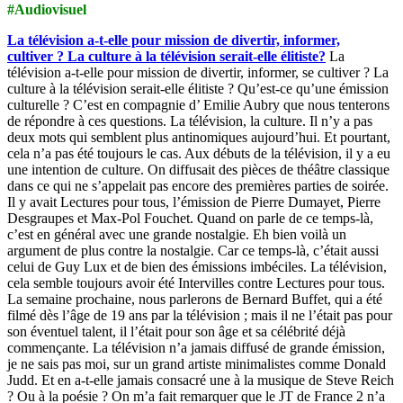
#Audiovisuel
La télévision a-t-elle pour mission de divertir, informer,
cultiver ? La culture à la télévision serait-elle élitiste?
La
télévision a-t-elle pour mission de divertir, informer, se cultiver ? La
culture à la télévision serait-elle élitiste ? Qu’est-ce qu’une émission
culturelle ? C’est en compagnie d’ Emilie Aubry que nous tenterons
de répondre à ces questions. La télévision, la culture. Il n’y a pas
deux mots qui semblent plus antinomiques aujourd’hui. Et pourtant,
cela n’a pas été toujours le cas. Aux débuts de la télévision, il y a eu
une intention de culture. On diffusait des pièces de théâtre classique
dans ce qui ne s’appelait pas encore des premières parties de soirée.
Il y avait Lectures pour tous, l’émission de Pierre Dumayet, Pierre
Desgraupes et Max-Pol Fouchet. Quand on parle de ce temps-là,
c’est en général avec une grande nostalgie. Eh bien voilà un
argument de plus contre la nostalgie. Car ce temps-là, c’était aussi
celui de Guy Lux et de bien des émissions imbéciles. La télévision,
cela semble toujours avoir été Intervilles contre Lectures pour tous.
La semaine prochaine, nous parlerons de Bernard Buffet, qui a été
filmé dès l’âge de 19 ans par la télévision ; mais il ne l’était pas pour
son éventuel talent, il l’était pour son âge et sa célébrité déjà
commençante. La télévision n’a jamais diffusé de grande émission,
je ne sais pas moi, sur un grand artiste minimalistes comme Donald
Judd. Et en a-t-elle jamais consacré une à la musique de Steve Reich
? Ou à la poésie ? On m’a fait remarquer que le JT de France 2 n’a