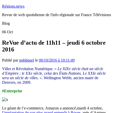
Régions.news
Revue de web quotidienne de l'info régionale sur France Télévisions
Blog
06
Oct
ReVue d’actu de 11h11 – jeudi 6 octobre
2016
Publié par
publiquel
le
06/10/2016 à 10:11:49
Villes et Révolution Numérique. «
Le XIXe siècle était un siècle
d’Empires ; le XXe siècle, celui des États-Nations. Le XXIe siècle
sera un siècle de villes
. ». Wellington Webb, ancien maire de
Denvers, en 2009.
#Entreprise
Le géant de l’e-commerce, Amazon a annoncé,mardi 4 octobre,
l’implantation de son plus grand entrepôt à Boves
, près d’Amiens.