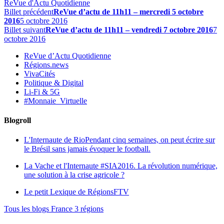
ReVue d'Actu Quotidienne
Billet précédent
ReVue d’actu de 11h11 – mercredi 5 octobre
2016
5 octobre 2016
Billet suivant
ReVue d’actu de 11h11 – vendredi 7 octobre 2016
7
octobre 2016
ReVue d’Actu Quotidienne
Régions.news
VivaCités
Politique & Digital
Li-Fi & 5G
#Monnaie_Virtuelle
Blogroll
L'Internaute de Rio
Pendant cinq semaines, on peut écrire sur
le Brésil sans jamais évoquer le football.
La Vache et l'Internaute
#SIA2016. La révolution numérique,
une solution à la crise agricole ?
Le petit Lexique de RégionsFTV
Tous les blogs France 3 régions