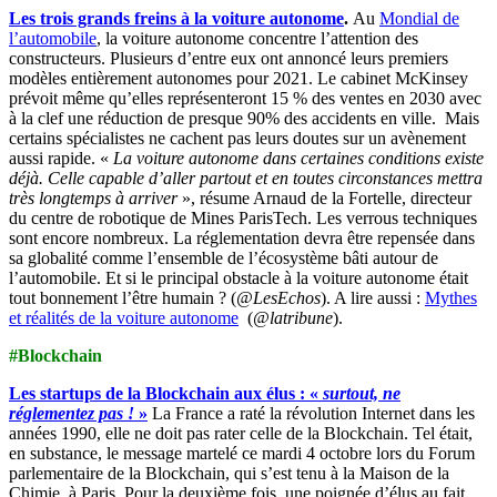
Les trois grands freins à la voiture autonome
.
Au
Mondial de
l’automobile
, la voiture autonome concentre l’attention des
constructeurs. Plusieurs d’entre eux ont annoncé leurs premiers
modèles entièrement autonomes pour 2021. Le cabinet McKinsey
prévoit même qu’elles représenteront 15 % des ventes en 2030 avec
à la clef une réduction de presque 90% des accidents en ville. Mais
certains spécialistes ne cachent pas leurs doutes sur un avènement
aussi rapide. «
La voiture autonome dans certaines conditions existe
déjà. Celle capable d’aller partout et en toutes circonstances mettra
très longtemps à arriver
», résume Arnaud de la Fortelle, directeur
du centre de robotique de Mines ParisTech. Les verrous techniques
sont encore nombreux. La réglementation devra être repensée dans
sa globalité comme l’ensemble de l’écosystème bâti autour de
l’automobile. Et si le principal obstacle à la voiture autonome était
tout bonnement l’être humain ? (
@LesEchos
). A lire aussi :
Mythes
et réalités de la voiture autonome
(
@latribune
).
#Blockchain
Les startups de la Blockchain aux élus : «
surtout, ne
réglementez pas !
»
La France a raté la révolution Internet dans les
années 1990, elle ne doit pas rater celle de la Blockchain. Tel était,
en substance, le message martelé ce mardi 4 octobre lors du Forum
parlementaire de la Blockchain, qui s’est tenu à la Maison de la
Chimie, à Paris. Pour la deuxième fois, une poignée d’élus au fait