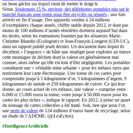
un beau gâchis sur lequel vient de mettre le doigt le
Sénat.
Seulement 15 %, environ, des téléphones portables mis sur le
marché français sont repris pour être recyclés ou réparés
, une fois
arrivés en fin d’usage. Des appareils vendus à 24 millions
d’exemplaires chaque année, chiffre stable depuis 2012, et dont pas
moins de 100 millions d’unités obsolètes dorment aujourd’hui dans
les tiroirs, selon les estimations fournies par les sénateurs Marie-
Christine Blandin (Ecologiste) et Jean-François Longeot (UDI-UC),
dans un rapport publié jeudi dernier. Un document dans lequel ils
décrètent « l’urgence » de bâtir une stratégie pour exploiter au mieux
cette montagne de déchets dont la valeur est généralement mal
connue, alors même qu’elle est loin d’être négligeable. Les portables
constituent une « véritable mine urbaine » pour les métaux rares que
renferment leur carte électronique. Une tonne de ces cartes peut
comprendre jusqu’à 1 kilogramme d’or, 5 kilogrammes d’argent, 9
kilogrammes de tantale et 250 kilogrammes de cuivre. Ce qui leur
donne, au cours actuel de ces métaux, une valeur « comprise entre
6.000 et 15.000 euros la tonne, voire jusqu’à 50.000 euros pour les
cartes les plus riches », indique le rapport. En 2012, à peine un quart
du tonnage de cartes collectées a été traité. Soit, rien que pour l’or,
une
perte de valeur
de 124 millions d’euros faute de recyclage, selon
un étude de l’ADEME. (
@LesEchos
).
#IntelligenceArtificielle