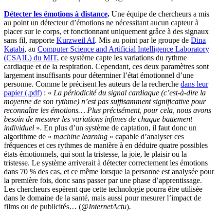
Détecter les émotions à distance
.
Une équipe de chercheurs a mis
au point un détecteur d’émotions ne nécessitant aucun capteur à
placer sur le corps, et fonctionnant uniquement grâce à des signaux
sans fil, rapporte
Kurzweil AI
. Mis au point par le groupe de
Dina
Katabi
, au
Computer Science and Artificial Intelligence Laboratory
(CSAIL) du MIT
, ce système capte les variations du rythme
cardiaque et de la respiration. Cependant, ces deux paramètres sont
largement insuffisants pour déterminer l’état émotionnel d’une
personne. Comme le précisent les auteurs de la recherche
dans leur
papier (.pdf)
: «
La périodicité du signal cardiaque (c’est-à-dire la
moyenne de son rythme) n’est pas suffisamment significative pour
reconnaître les émotions… Plus précisément, pour cela, nous avons
besoin de mesurer les variations infimes de chaque battement
individuel
». En plus d’un système de captation, il faut donc un
algorithme de «
machine learning
» capable d’analyser ces
fréquences et ces rythmes de manière à en déduire quatre possibles
états émotionnels, qui sont la tristesse, la joie, le plaisir ou la
tristesse. Le système arriverait à détecter correctement les émotions
dans 70 % des cas, et ce même lorsque la personne est analysée pour
la première fois, donc sans passer par une phase d’apprentissage.
Les chercheurs espèrent que cette technologie pourra être utilisée
dans le domaine de la santé, mais aussi pour mesurer l’impact de
films ou de publicités… (
@InternetActu
).