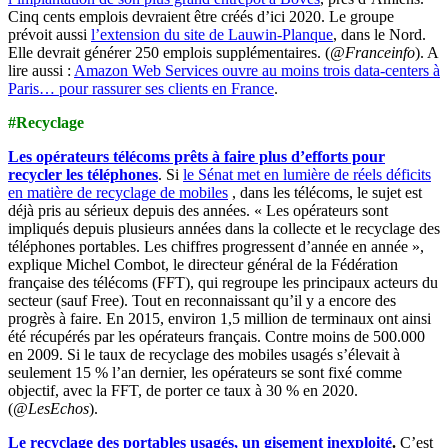
Cinq cents emplois devraient être créés d’ici 2020. Le groupe
prévoit aussi
l’extension du site de Lauwin-Planque
, dans le Nord.
Elle devrait générer 250 emplois supplémentaires. (
@Franceinfo
). A
lire aussi :
Amazon Web Services ouvre au moins trois data-centers à
Paris… pour rassurer ses clients en France
.
#Recyclage
Les opérateurs télécoms prêts à faire plus d’efforts pour
recycler les téléphones
. Si
le Sénat met en lumière de réels déficits
en matière de recyclage de mobiles
, dans les télécoms, le sujet est
déjà pris au sérieux depuis des années. « Les opérateurs sont
impliqués depuis plusieurs années dans la collecte et le recyclage des
téléphones portables. Les chiffres progressent d’année en année »,
explique Michel Combot, le directeur général de la Fédération
française des télécoms (FFT), qui regroupe les principaux acteurs du
secteur (sauf Free). Tout en reconnaissant qu’il y a encore des
progrès à faire. En 2015, environ 1,5 million de terminaux ont ainsi
été récupérés par les opérateurs français. Contre moins de 500.000
en 2009. Si le taux de recyclage des mobiles usagés s’élevait à
seulement 15 % l’an dernier, les opérateurs se sont fixé comme
objectif, avec la FFT, de porter ce taux à 30 % en 2020.
(
@LesEchos
).
Le recyclage des portables usagés, un gisement inexploité
.
C’est