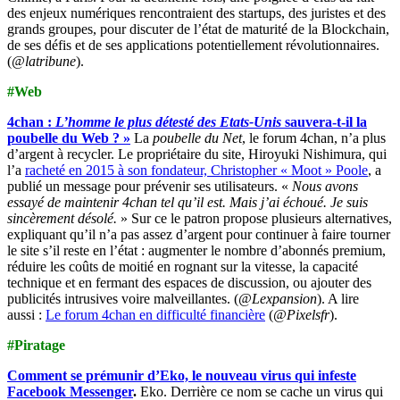
des enjeux numériques rencontraient des startups, des juristes et des
grands groupes, pour discuter de l’état de maturité de la Blockchain,
de ses défis et de ses applications potentiellement révolutionnaires.
(
@latribune
).
#Web
4chan :
L’homme le plus détesté des Etats-Unis
sauvera-t-il la
poubelle du Web ? »
La
poubelle du Net
, le forum 4chan, n’a plus
d’argent à recycler. Le propriétaire du site, Hiroyuki Nishimura, qui
l’a
racheté en 2015 à son fondateur, Christopher « Moot » Poole
, a
publié un message pour prévenir ses utilisateurs. «
Nous avons
essayé de maintenir 4chan tel qu’il est. Mais j’ai échoué. Je suis
sincèrement désolé.
» Sur ce le patron propose plusieurs alternatives,
expliquant qu’il n’a pas assez d’argent pour continuer à faire tourner
le site s’il reste en l’état : augmenter le nombre d’abonnés premium,
réduire les coûts de moitié en rognant sur la vitesse, la capacité
technique et en fermant des espaces de discussion, ou ajouter des
publicités intrusives voire malveillantes. (
@Lexpansion
). A lire
aussi :
Le forum 4chan en difficulté financière
(
@Pixelsfr
).
#Piratage
Comment se prémunir d’Eko, le nouveau virus qui infeste
Facebook Messenger
.
Eko. Derrière ce nom se cache un virus qui