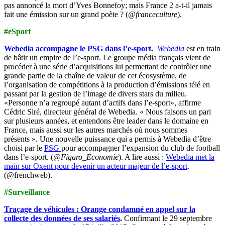
pas annoncé la mort d’Yves Bonnefoy; mais France 2 a-t-il jamais
fait une émission sur un grand poète ? (
@franceculture
).
#eSport
Webedia accompagne le PSG dans l’e-sport
.
Webedia
est en train
de bâtir un empire de l’e-sport. Le groupe média français vient de
procéder à une série d’acquisitions lui permettant de contrôler une
grande partie de la chaîne de valeur de cet écosystème, de
l’organisation de compétitions à la production d’émissions télé en
passant par la gestion de l’image de divers stars du milieu.
«Personne n’a regroupé autant d’actifs dans l’e-sport», affirme
Cédric Siré, directeur général de Webedia. « Nous faisons un pari
sur plusieurs années, et entendons être leader dans le domaine en
France, mais aussi sur les autres marchés où nous sommes
présents ». Une nouvelle puissance qui a permis à Webedia d’être
choisi par le
PSG
pour accompagner l’expansion du club de football
dans l’e-sport. (
@Figaro_Economie
). A lire aussi :
Webedia met la
main sur Oxent pour devenir un acteur majeur de l’e-sport
.
(@frenchweb).
#Surveillance
Traçage de véhicules : Orange condamné en appel sur la
collecte des données de ses salariés
.
Confirmant le 29 septembre