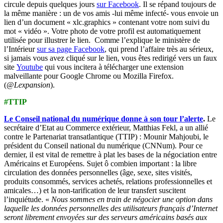
circule depuis quelques jours
sur Facebook
. Il se répand toujours de
la même manière : un de vos amis -lui même infecté- vous envoie un
lien d’un document « xlc.graphics » contenant votre nom suivi du
mot « vidéo ». Votre photo de votre profil est automatiquement
utilisée pour illustrer le lien. Comme l’explique le ministère de
l’Intérieur
sur sa page Facebook
, qui prend l’affaire très au sérieux,
si jamais vous avez cliqué sur le lien, vous êtes redirigé vers un faux
site
Youtube
qui vous incitera à télécharger une extension
malveillante pour Google Chrome ou Mozilla Firefox.
(
@Lexpansion
).
#TTIP
Le Conseil national du numérique donne à son tour l’alerte
.
Le
secrétaire d’Etat au Commerce extérieur, Matthias Fekl, a un allié
contre le Partenariat transatlantique (TTIP) : Mounir Mahjoubi, le
président du Conseil national du numérique (CNNum). Pour ce
dernier, il est vital de remettre à plat les bases de la négociation entre
Américains et Européens. Sujet ô combien important : la libre
circulation des données personnelles (âge, sexe, sites visités,
produits consommés, services achetés, relations professionnelles et
amicales…) et la non-tarification de leur transfert suscitent
l’inquiétude. «
Nous sommes en train de négocier une option dans
laquelle les données personnelles des utilisateurs français d’Internet
seront librement envoyées sur des serveurs américains basés aux