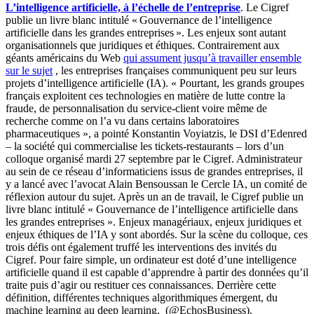
L’intelligence artificielle, à l’échelle de l’entreprise
. Le Cigref
publie un livre blanc intitulé « Gouvernance de l’intelligence
artificielle dans les grandes entreprises ». Les enjeux sont autant
organisationnels que juridiques et éthiques. Contrairement aux
géants américains du Web
qui assument jusqu’à travailler ensemble
sur le sujet
, les entreprises françaises communiquent peu sur leurs
projets d’intelligence artificielle (IA). « Pourtant, les grands groupes
français exploitent ces technologies en matière de lutte contre la
fraude, de personnalisation du service-client voire même de
recherche comme on l’a vu dans certains laboratoires
pharmaceutiques », a pointé Konstantin Voyiatzis, le DSI d’Edenred
– la société qui commercialise les tickets-restaurants – lors d’un
colloque organisé mardi 27 septembre par le Cigref. Administrateur
au sein de ce réseau d’informaticiens issus de grandes entreprises, il
y a lancé avec l’avocat Alain Bensoussan le Cercle IA, un comité de
réflexion autour du sujet. Après un an de travail, le Cigref publie un
livre blanc intitulé « Gouvernance de l’intelligence artificielle dans
les grandes entreprises ». Enjeux managériaux, enjeux juridiques et
enjeux éthiques de l’IA y sont abordés. Sur la scène du colloque, ces
trois défis ont également truffé les interventions des invités du
Cigref. Pour faire simple, un ordinateur est doté d’une intelligence
artificielle quand il est capable d’apprendre à partir des données qu’il
traite puis d’agir ou restituer ces connaissances. Derrière cette
définition, différentes techniques algorithmiques émergent, du
machine learning au deep learning. (@EchosBusiness).