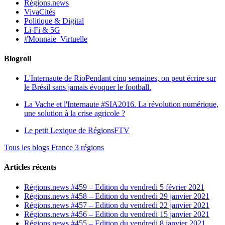
Régions.news
VivaCités
Politique & Digital
Li-Fi & 5G
#Monnaie_Virtuelle
Blogroll
L'Internaute de Rio
Pendant cinq semaines, on peut écrire sur
le Brésil sans jamais évoquer le football.
La Vache et l'Internaute
#SIA2016. La révolution numérique,
une solution à la crise agricole ?
Le petit Lexique de RégionsFTV
Tous les blogs France 3 régions
Articles récents
Régions.news #459 – Edition du vendredi 5 février 2021
Régions.news #458 – Edition du vendredi 29 janvier 2021
Régions.news #457 – Edition du vendredi 22 janvier 2021
Régions.news #456 – Edition du vendredi 15 janvier 2021
Régions.news #455 – Edition du vendredi 8 janvier 2021