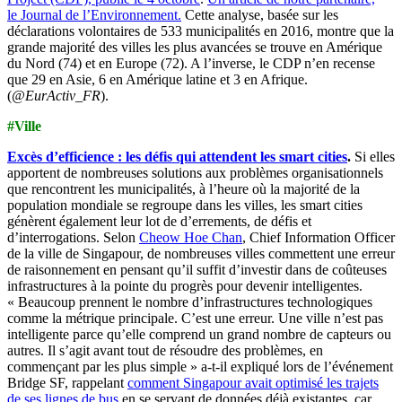
le Journal de l’Environnement.
Cette analyse, basée sur les
déclarations volontaires de 533 municipalités en 2016, montre que la
grande majorité des villes les plus avancées se trouve en Amérique
du Nord (74) et en Europe (72). A l’inverse, le CDP n’en recense
que 29 en Asie, 6 en Amérique latine et 3 en Afrique.
(
@EurActiv_FR
).
#Ville
Excès d’efficience : les défis qui attendent les smart cities
.
Si elles
apportent de nombreuses solutions aux problèmes organisationnels
que rencontrent les municipalités, à l’heure où la majorité de la
population mondiale se regroupe dans les villes, les smart cities
génèrent également leur lot de d’errements, de défis et
d’interrogations. Selon
Cheow Hoe Chan
, Chief Information Officer
de la ville de Singapour, de nombreuses villes commettent une erreur
de raisonnement en pensant qu’il suffit d’investir dans de coûteuses
infrastructures à la pointe du progrès pour devenir intelligentes.
« Beaucoup prennent le nombre d’infrastructures technologiques
comme la métrique principale. C’est une erreur. Une ville n’est pas
intelligente parce qu’elle comprend un grand nombre de capteurs ou
autres. Il s’agit avant tout de résoudre des problèmes, en
commençant par les plus simple » a-t-il expliqué lors de l’événement
Bridge SF, rappelant
comment Singapour avait optimisé les trajets
de ses lignes de bus
en se servant de données déjà existantes, car