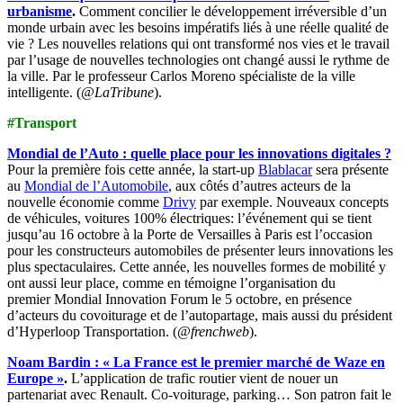
urbanisme
.
Comment concilier le développement irréversible d’un
monde urbain avec les besoins impératifs liés à une réelle qualité de
vie ? Les nouvelles relations qui ont transformé nos vies et le travail
par l’usage de nouvelles technologies ont changé aussi le rythme de
la ville. Par le professeur Carlos Moreno spécialiste de la ville
intelligente. (
@LaTribune
).
#Transport
Mondial de l’Auto : quelle place pour les innovations digitales ?
Pour la première fois cette année, la start-up
Blablacar
sera présente
au
Mondial de l’Automobile
, aux côtés d’autres acteurs de la
nouvelle économie comme
Drivy
par exemple. Nouveaux concepts
de véhicules, voitures 100% électriques: l’événement qui se tient
jusqu’au 16 octobre à la Porte de Versailles à Paris est l’occasion
pour les constructeurs automobiles de présenter leurs innovations les
plus spectaculaires. Cette année, les nouvelles formes de mobilité y
ont aussi leur place, comme en témoigne l’organisation du
premier Mondial Innovation Forum le 5 octobre, en présence
d’acteurs du covoiturage et de l’autopartage, mais aussi du président
d’Hyperloop Transportation. (
@frenchweb
).
Noam Bardin : « La France est le premier marché de Waze en
Europe »
.
L’application de trafic routier vient de nouer un
partenariat avec Renault. Co-voiturage, parking… Son patron fait le