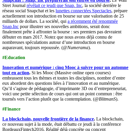
Snapchat : Snap. Inc préparerait son entrée en bourse
.
Le Wall
Stret Journal
révélait ce jeudi que Snap. Inc
, la société derrière le
réseau social Snapchat et les
lunettes connectées Spectacles
, prépare
actuellement son introduction en bourse sur une valorisation de 25
milliards de dollars. La société, qui
a récemment été renommée
Snap.Inc
pour illustrer ses nouvelles ambitions, serait donc
finalement prête à affronter la bourse : ses premiers pas devraient
débuter en mars 2017. Notez que nous avons déjà connu de
nombreuses spéculations autour d’une introduction en bourse
auparavant, toujours repoussée. (
@Numerama
).
#Education
Innovation et numérique : cinq Mooc à suivre pour un automne
tout en action
.
Si les Mooc (Massive online open courses)
embrassent tous les thèmes et toutes les disciplines, nombre d’entre
eux abordent des questions liées à l’innovation et au numérique.
Qu’il s’agisse de pédagogie, d’imprimante 3D ou d’entrepreneuriat,
voici une petite sélection de cours qui ont un point commun : être
tournés vers l’action plutôt que la contemplation. (
@BlitmanS
).
#Finance
La blockchain, nouvelle frontière de la finance
.
La blockchain,
ce nouveau sujet à la mode, était débattu ce jeudi à la conférence
BordeauxFintech2016. Réalité déjà concrète ou concept