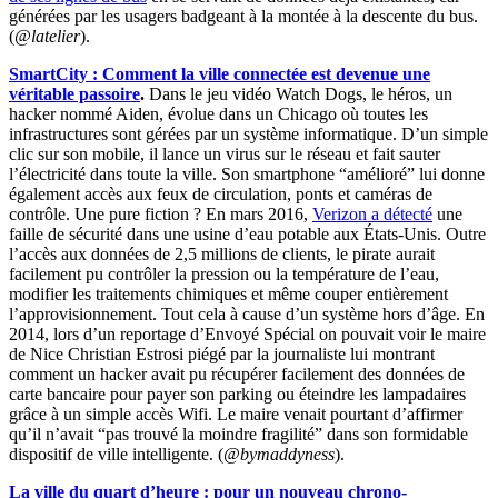
générées par les usagers badgeant à la montée à la descente du bus.
(
@latelier
).
SmartCity : Comment la ville connectée est devenue une
véritable passoire
.
Dans le jeu vidéo Watch Dogs, le héros, un
hacker nommé Aiden, évolue dans un Chicago où toutes les
infrastructures sont gérées par un système informatique. D’un simple
clic sur son mobile, il lance un virus sur le réseau et fait sauter
l’électricité dans toute la ville. Son smartphone “amélioré” lui donne
également accès aux feux de circulation, ponts et caméras de
contrôle. Une pure fiction ? En mars 2016,
Verizon a détecté
une
faille de sécurité dans une usine d’eau potable aux États-Unis. Outre
l’accès aux données de 2,5 millions de clients, le pirate aurait
facilement pu contrôler la pression ou la température de l’eau,
modifier les traitements chimiques et même couper entièrement
l’approvisionnement. Tout cela à cause d’un système hors d’âge. En
2014, lors d’un reportage d’Envoyé Spécial on pouvait voir le maire
de Nice Christian Estrosi piégé par la journaliste lui montrant
comment un hacker avait pu récupérer facilement des données de
carte bancaire pour payer son parking ou éteindre les lampadaires
grâce à un simple accès Wifi. Le maire venait pourtant d’affirmer
qu’il n’avait “pas trouvé la moindre fragilité” dans son formidable
dispositif de ville intelligente. (
@bymaddyness
).
La ville du quart d’heure : pour un nouveau chrono-