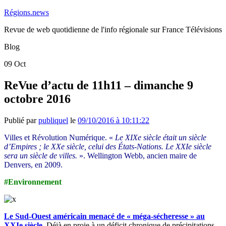
Régions.news
Revue de web quotidienne de l'info régionale sur France Télévisions
Blog
09
Oct
ReVue d’actu de 11h11 – dimanche 9
octobre 2016
Publié par
publiquel
le
09/10/2016 à 10:11:22
Villes et Révolution Numérique. «
Le XIXe siècle était un siècle
d’Empires ; le XXe siècle, celui des États-Nations. Le XXIe siècle
sera un siècle de villes.
». Wellington Webb, ancien maire de
Denvers, en 2009.
#Environnement
Le Sud-Ouest américain menacé de « méga-sécheresse » au
XXIe siècle
.
Déjà en proie à un déficit chronique de précipitations,