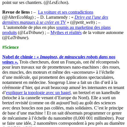
point sur ses chantiers. (
@LesEchos
).
Revue de liens :
–
La voiture et ses contradictions
(
@AlterEcoMag
) ; – D. Larramendy : «
Drivy est l’une des
dernières marques à se créer en TV
» (
@petit_web
) ; –
L’automobile de plus en plus
soumis au marketing des plans
produits
(
@LaTribune
) ; –
Mythes et réalités
de la voiture autonome
(
@LaTribune
).
#Science
Nobel de chimie : «
Imaginez, de minuscules robots dans nos
veines
».
Trois chercheurs, dont un Français, ont été récompensés
pour leurs travaux sur de prometteuses nano-machines : des roues,
des muscles, des moteurs et même des «ascenseurs» à l’échelle
d’une molécule, qui promettent des applications spectaculaires,
notamment en médecine. Snogerup Linse a fait un clin d’œil à la
cérémonie d’hier, qui avait beaucoup amusé les internautes en tenant
d’
expliquer la topologie avec un bagel,
un bretzel et un kanelbulle
(brioche à la cannelle venant d’Europe du Nord). Elle a sorti un
bretzel revisité (comme on dit aujourd’hui) au goût des sciences
avec deux boucles non pas collées, mais solidaires. C’est le principe
de base d’une machine ! Et on sait désormais programmer ce genre
de mécanisme à l’échelle du nanomètre (0,000 001 millimètre). Pour
se faire une idée, 2 nanomètres correspondent à peu près au diamètre