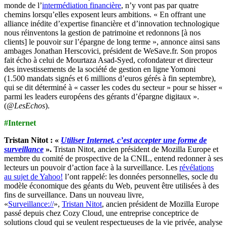
monde de l’
intermédiation financière
, n’y vont pas par quatre
chemins lorsqu’elles exposent leurs ambitions. « En offrant une
alliance inédite d’expertise financière et d’innovation technologique
nous réinventons la gestion de patrimoine et redonnons [à nos
clients] le pouvoir sur l’épargne de long terme », annonce ainsi sans
ambages Jonathan Herscovici, président de WeSave.fr. Son propos
fait écho à celui de Mourtaza Asad-Syed, cofondateur et directeur
des investissements de la société de gestion en ligne Yomoni
(1.500 mandats signés et 6 millions d’euros gérés à fin septembre),
qui se dit déterminé à « casser les codes du secteur » pour se hisser «
parmi les leaders européens des gérants d’épargne digitaux ».
(
@LesEchos
).
#Internet
Tristan Nitot : «
Utiliser Internet, c’est accepter une forme de
surveillance
».
Tristan Nitot, ancien président de Mozilla Europe et
membre du comité de prospective de la CNIL, entend redonner à ses
lecteurs un pouvoir d’action face à la surveillance. Les
révélations
au sujet de Yahoo!
l’ont rappelé: les données personnelles, socle du
modèle économique des géants du Web, peuvent être utilisées à des
fins de surveillance. Dans un nouveau livre,
«
Surveillance://
»,
Tristan Nitot
, ancien président de Mozilla Europe
passé depuis chez Cozy Cloud, une entreprise conceptrice de
solutions cloud qui se veulent respectueuses de la vie privée, analyse