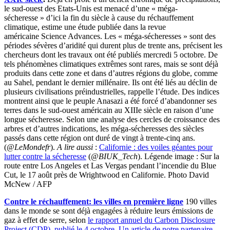
le sud-ouest des Etats-Unis est menacé d’une « méga-
sécheresse » d’ici la fin du siècle à cause du réchauffement
climatique, estime une étude publiée dans la revue
américaine Science Advances. Les « méga-sécheresses » sont des
périodes sévères d’aridité qui durent plus de trente ans, précisent les
chercheurs dont les travaux ont été publiés mercredi 5 octobre. De
tels phénomènes climatiques extrêmes sont rares, mais se sont déjà
produits dans cette zone et dans d’autres régions du globe, comme
au Sahel, pendant le dernier millénaire. Ils ont été liés au déclin de
plusieurs civilisations préindustrielles, rappelle l’étude. Des indices
montrent ainsi que le peuple Anasazi a été forcé d’abandonner ses
terres dans le sud-ouest américain au XIIIe siècle en raison d’une
longue sécheresse. Selon une analyse des cercles de croissance des
arbres et d’autres indications, les méga-sécheresses des siècles
passés dans cette région ont duré de vingt à trente-cinq ans.
(
@LeMondefr
).
A lire aussi
:
Californie : des voiles géantes pour
lutter contre la sécheresse
(
@BIUK_Tech
). Légende image : Sur la
route entre Los Angeles et Las Vergas pendant l’incendie du Blue
Cut, le 17 août près de Wrightwood en Californie. Photo David
McNew / AFP
Contre le réchauffement: les villes en première ligne
190 villes
dans le monde se sont déjà engagées à réduire leurs émissions de
gaz à effet de serre, selon
le rapport annuel du Carbon Disclosure
Project (CDP), publié le 4 octobre
.
Un article de notre partenaire,