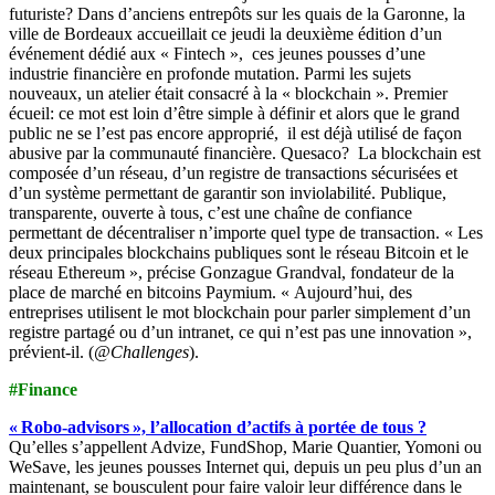
futuriste? Dans d’anciens entrepôts sur les quais de la Garonne, la
ville de Bordeaux accueillait ce jeudi la deuxième édition d’un
événement dédié aux « Fintech », ces jeunes pousses d’une
industrie financière en profonde mutation. Parmi les sujets
nouveaux, un atelier était consacré à la « blockchain ». Premier
écueil: ce mot est loin d’être simple à définir et alors que le grand
public ne se l’est pas encore approprié, il est déjà utilisé de façon
abusive par la communauté financière. Quesaco? La blockchain est
composée d’un réseau, d’un registre de transactions sécurisées et
d’un système permettant de garantir son inviolabilité. Publique,
transparente, ouverte à tous, c’est une chaîne de confiance
permettant de décentraliser n’importe quel type de transaction. « Les
deux principales blockchains publiques sont le réseau Bitcoin et le
réseau Ethereum », précise Gonzague Grandval, fondateur de la
place de marché en bitcoins Paymium. « Aujourd’hui, des
entreprises utilisent le mot blockchain pour parler simplement d’un
registre partagé ou d’un intranet, ce qui n’est pas une innovation »,
prévient-il. (
@Challenges
).
#Finance
« Robo-advisors », l’allocation d’actifs à portée de tous ?
Qu’elles s’appellent Advize, Fund­Shop, Marie Quantier, Yomoni ou
WeSave, les jeunes pousses Internet qui, depuis un peu plus d’un an
maintenant, se bousculent pour faire valoir leur différence dans le