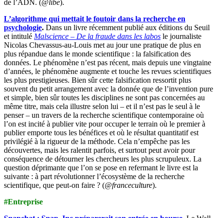
de l’ADN. (
@libe
).
L’algorithme qui mettait le foutoir dans la recherche en
psychologie
.
Dans un livre récemment publié aux éditions du Seuil
et intitulé
Malscience – De la fraude dans les labos
le journaliste
Nicolas Chevassus-au-Louis met au jour une pratique de plus en
plus répandue dans le monde scientifique : la falsification des
données. Le phénomène n’est pas récent, mais depuis une vingtaine
d’années, le phénomène augmente et touche les revues scientifiques
les plus prestigieuses. Bien sûr cette falsification ressortit plus
souvent du petit arrangement avec la donnée que de l’invention pure
et simple, bien sûr toutes les disciplines ne sont pas concernées au
même titre, mais cela illustre selon lui – et il n’est pas le seul à le
penser – un travers de la recherche scientifique contemporaine où
l’on est incité à publier vite pour occuper le terrain où le premier à
publier emporte tous les bénéfices et où le résultat quantitatif est
privilégié à la rigueur de la méthode. Cela n’empêche pas les
découvertes, mais les ralentit parfois, et surtout peut avoir pour
conséquence de détourner les chercheurs les plus scrupuleux. La
question déprimante que l’on se pose en refermant le livre est la
suivante : à part révolutionner l’écosystème de la recherche
scientifique, que peut-on faire ? (
@franceculture
).
#Entreprise