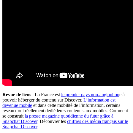
Revue de liens
: La France est
le premier pays non-anglophon
e à
pouvoir héberger du contenu sur Discover.
L’information est
devenue mobile
et dans cette mobilité de l’information, certains
réseaux ont réellement dédié leurs contenus aux mobiles. Comment
se construit
la presse magazine quotidienne du futur grâce à
Snapchat Discover
. Découvrer les
chiffres des média français sur le
Snapchat Discover
.