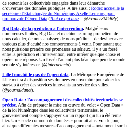
de soutenir les collectivités engagées dans leur démarche
d’ouverture des données publiques. A lire aussi :
Rodez accueille la
secrétaire d’Etat chargée du Numérique, Axelle Lemaire, pour
promouvoir l’Open Data
(
Tout ce qui buzz
–
@France3MidiPy
).
Big Data, de la prédiction à l’intervention
.
Malgré leurs
nombreuses limites, Big Data et machine learning promettent de
nous calculer, de nous analyser, de nous prédire… de deviner avec
toujours plus d’acuité nos comportements à venir. Pour autant que
nous puissions prendre ces promesses au sérieux, il y a un fossé
entre la prédiction et l’intervention, entre inférer quelque chose et
opérer une réponse. Un fossé d’autant plus béant que peu de monde
semble s’y intéresser. (
@internetactu
).
Lille franchit le pas de l’open data
. La Métropole Européenne de
Lille mettra à disposition ses données en novembre pour aider les
start-up à créer des services innovants au service des villes.
(
@journaldunet
).
Open Data : l’accompagnement des collectivités territoriales se
précise
.
Af
in de préparer la mise en œuvre du volet « Open Data »
de la loi Numérique dans les collectivités territoriales, le
gouvernement compte s’appuyer sur un rapport qui lui a été remis
hier. Un « socle commun de données » pourrait ainsi voir le jour,
ainsi que différentes mesures d’accompagnement – notamment sur la