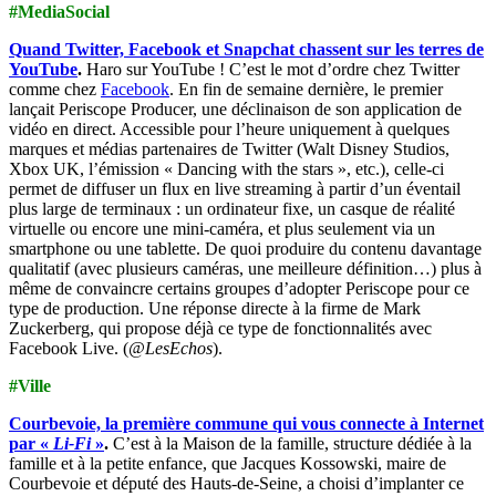
#MediaSocial
Quand Twitter, Facebook et Snapchat chassent sur les terres de
YouTube
.
Haro sur YouTube ! C’est le mot d’ordre chez Twitter
comme chez
Facebook
. En fin de semaine dernière, le premier
lançait Periscope Producer, une déclinaison de son application de
vidéo en direct. Accessible pour l’heure uniquement à quelques
marques et médias partenaires de Twitter (Walt Disney Studios,
Xbox UK, l’émission « Dancing with the stars », etc.), celle-ci
permet de diffuser un flux en live streaming à partir d’un éventail
plus large de terminaux : un ordinateur fixe, un casque de réalité
virtuelle ou encore une mini-caméra, et plus seulement via un
smartphone ou une tablette. De quoi produire du contenu davantage
qualitatif (avec plusieurs caméras, une meilleure définition…) plus à
même de convaincre certains groupes d’adopter Periscope pour ce
type de production. Une réponse directe à la firme de Mark
Zuckerberg, qui propose déjà ce type de fonctionnalités avec
Facebook Live. (
@LesEchos
).
#Ville
Courbevoie, la première commune qui vous connecte à Internet
par «
Li-Fi
»
.
C’est à la Maison de la famille, structure dédiée à la
famille et à la petite enfance, que Jacques Kossowski, maire de
Courbevoie et député des Hauts-de-Seine, a choisi d’implanter ce