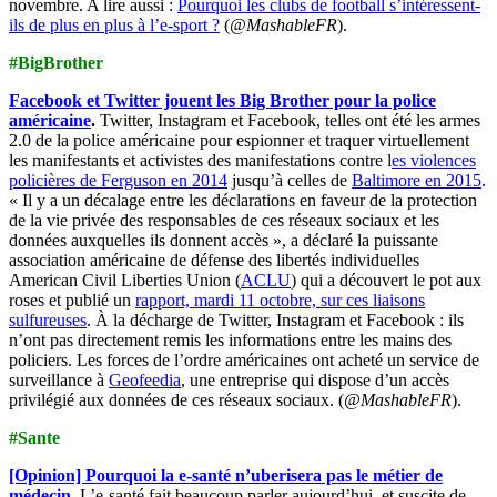
novembre. A lire aussi :
Pourquoi les clubs de football s’intéressent-
ils de plus en plus à l’e-sport ?
(
@MashableFR
).
#BigBrother
Facebook et Twitter jouent les Big Brother pour la police
américaine
.
Twitter, Instagram et Facebook, telles ont été les armes
2.0 de la police américaine pour espionner et traquer virtuellement
les manifestants et activistes des manifestations contre l
es violences
policières de Ferguson en 2014
jusqu’à celles de
Baltimore en 2015
.
« Il y a un décalage entre les déclarations en faveur de la protection
de la vie privée des responsables de ces réseaux sociaux et les
données auxquelles ils donnent accès », a déclaré la puissante
association américaine de défense des libertés individuelles
American Civil Liberties Union (
ACLU
) qui a découvert le pot aux
roses et publié un
rapport, mardi 11 octobre, sur ces liaisons
sulfureuses
. À la décharge de Twitter, Instagram et Facebook : ils
n’ont pas directement remis les informations entre les mains des
policiers. Les forces de l’ordre américaines ont acheté un service de
surveillance à
Geofeedia
, une entreprise qui dispose d’un accès
privilégié aux données de ces réseaux sociaux. (
@MashableFR
).
#Sante
[Opinion] Pourquoi la e-santé n’uberisera pas le métier de
médecin
.
L’e-santé fait beaucoup parler aujourd’hui, et suscite de