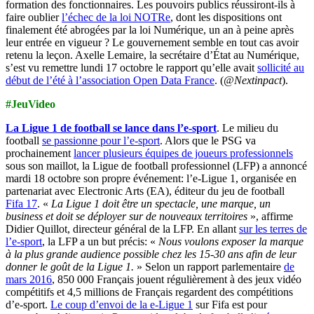
formation des fonctionnaires. Les pouvoirs publics réussiront-ils à
faire oublier
l’échec de la loi NOTRe
, dont les dispositions ont
finalement été abrogées par la loi Numérique, un an à peine après
leur entrée en vigueur ? Le gouvernement semble en tout cas avoir
retenu la leçon. Axelle Lemaire, la secrétaire d’État au Numérique,
s’est vu remettre lundi 17 octobre le rapport qu’elle avait
sollicité au
début de l’été à l’association Open Data France
. (
@Nextinpact
).
#JeuVideo
La Ligue 1 de football se lance dans l’e-sport
. Le milieu du
football
se passionne pour l’e-sport
. Alors que le PSG va
prochainement
lancer plusieurs équipes de joueurs professionnels
sous son maillot, la Ligue de football professionnel (LFP) a annoncé
mardi 18 octobre son propre événement: l’e-Ligue 1, organisée en
partenariat avec Electronic Arts (EA), éditeur du jeu de football
Fifa 17
. «
La Ligue 1 doit être un spectacle, une marque, un
business et doit se déployer sur de nouveaux territoires
», affirme
Didier Quillot, directeur général de la LFP. En allant
sur les terres de
l’e-sport
, la LFP a un but précis: «
Nous voulons exposer la marque
à la plus grande audience possible chez les 15-30 ans afin de leur
donner le goût de la Ligue 1.
» Selon un rapport parlementaire
de
mars 2016
, 850 000 Français jouent régulièrement à des jeux vidéo
compétitifs et 4,5 millions de Français regardent des compétitions
d’e-sport.
Le coup d’envoi de la e-Ligue 1
sur Fifa est pour