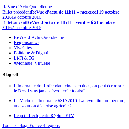
ReVue d'Actu Quotidienne
Billet précédent
ReVue d’actu de 11h11 – mercredi 19 octobre
2016
19 octobre 2016
Billet suivant
ReVue d’actu de 11h11 – vendredi 21 octobre
2016
21 octobre 2016
ReVue d’Actu Quotidienne
Régions.news
VivaCités
Politique & Digital
Li-Fi & 5G
#Monnaie_Virtuelle
Blogroll
L'Internaute de Rio
Pendant cinq semaines, on peut écrire sur
le Brésil sans jamais évoquer le football.
La Vache et l'Internaute
#SIA2016. La révolution numérique,
une solution à la crise agricole ?
Le petit Lexique de RégionsFTV
Tous les blogs France 3 régions