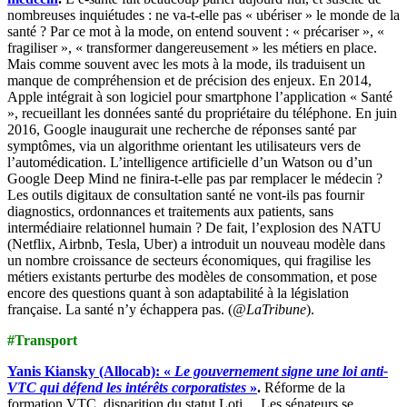
nombreuses inquiétudes : ne va-t-elle pas « ubériser » le monde de la
santé ? Par ce mot à la mode, on entend souvent : « précariser », «
fragiliser », « transformer dangereusement » les métiers en place.
Mais comme souvent avec les mots à la mode, ils traduisent un
manque de compréhension et de précision des enjeux. En 2014,
Apple intégrait à son logiciel pour smartphone l’application « Santé
», recueillant les données santé du propriétaire du téléphone. En juin
2016, Google inaugurait une recherche de réponses santé par
symptômes, via un algorithme orientant les utilisateurs vers de
l’automédication. L’intelligence artificielle d’un Watson ou d’un
Google Deep Mind ne finira-t-elle pas par remplacer le médecin ?
Les outils digitaux de consultation santé ne vont-ils pas fournir
diagnostics, ordonnances et traitements aux patients, sans
intermédiaire relationnel humain ? De fait, l’explosion des NATU
(Netflix, Airbnb, Tesla, Uber) a introduit un nouveau modèle dans
un nombre croissance de secteurs économiques, qui fragilise les
métiers existants perturbe des modèles de consommation, et pose
encore des questions quant à son adaptabilité à la législation
française. La santé n’y échappera pas. (
@LaTribune
).
#Transport
Yanis Kiansky (Allocab): «
Le gouvernement signe une loi anti-
VTC qui défend les intérêts corporatistes
»
.
Réforme de la
formation VTC, disparition du statut Loti… Les sénateurs se