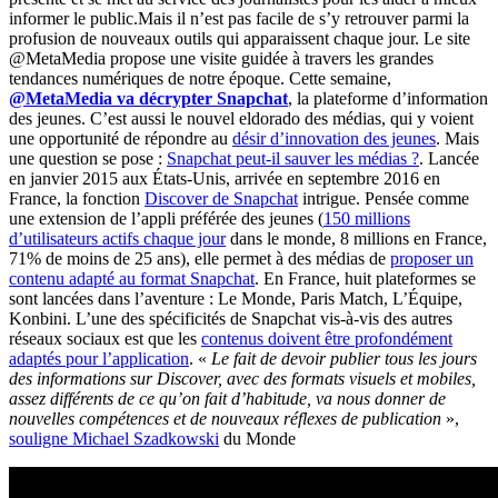
informer le public.Mais il n’est pas facile de s’y retrouver parmi la
profusion de nouveaux outils qui apparaissent chaque jour. Le site
@MetaMedia propose une visite guidée à travers les grandes
tendances numériques de notre époque. Cette semaine,
@MetaMedia va décrypter Snapchat
, la plateforme d’information
des jeunes. C’est aussi le nouvel eldorado des médias, qui y voient
une opportunité de répondre au
désir d’innovation des jeunes
. Mais
une question se pose :
Snapchat peut-il sauver les médias ?
. Lancée
en janvier 2015 aux États-Unis, arrivée en septembre 2016 en
France, la fonction
Discover de Snapchat
intrigue. Pensée comme
une extension de l’appli préférée des jeunes (
150 millions
d’utilisateurs actifs chaque jour
dans le monde, 8 millions en France,
71% de moins de 25 ans), elle permet à des médias de
proposer un
contenu adapté au format Snapchat
. En France, huit plateformes se
sont lancées dans l’aventure : Le Monde, Paris Match, L’Équipe,
Konbini. L’une des spécificités de Snapchat vis-à-vis des autres
réseaux sociaux est que les
contenus doivent être profondément
adaptés pour l’application
. «
L
e fait de devoir publier tous les jours
des informations sur Discover, avec des formats visuels et mobiles,
assez différents de ce qu’on fait d’habitude, va nous donner de
nouvelles compétences et de nouveaux réflexes de publication
»,
souligne Michael Szadkowski
du Monde