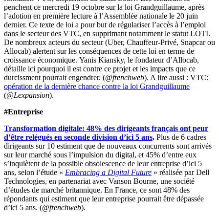
penchent ce mercredi 19 octobre sur la loi Grandguillaume, après
l’adotion en première lecture à l’Assemblée nationale le 20 juin
dernier. Ce texte de loi a pour but de régulariser l’accès à l’emploi
dans le secteur des VTC, en supprimant notamment le statut LOTI.
De nombreux acteurs du secteur (Uber, Chauffeur-Privé, Snapcar ou
Allocab) alertent sur les conséquences de cette loi en terme de
croissance économique. Yanis Kiansky, le fondateur d’Allocab,
détaille ici pourquoi il est contre ce projet et les impacts que ce
durcissment pourrait engendrer. (
@frenchweb
). A lire aussi : VTC:
opération de la dernière chance contre la loi Grandguillaume
(
@Lexpansion
).
#Entreprise
Transformation digitale: 48% des dirigeants français ont peur
d’être relégués en seconde division d’ici 5 ans
.
Plus de 6 cadres
dirigeants sur 10 estiment que de nouveaux concurrents sont arrivés
sur leur marché sous l’impulsion du digital, et 45% d’entre eux
s’inquiètent de la possible obsolescence de leur entreprise d’ici 5
ans, selon l’étude «
Embracing a Digital Future
» réalisée par Dell
Technologies, en partenariat avec Vanson Bourne, une société
d’études de marché britannique. En France, ce sont 48% des
répondants qui estiment que leur entreprise pourrait être dépassée
d’ici 5 ans. (
@frenchweb
).