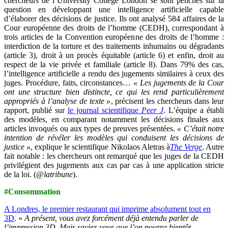
chercheurs de l’University College London se sont penchés sur la
question en développant une intelligence artificielle capable
d’élaborer des décisions de justice. Ils ont analysé 584 affaires de la
Cour européenne des droits de l’homme (CEDH), correspondant à
trois articles de la Convention européenne des droits de l’homme :
interdiction de la torture et des traitements inhumains ou dégradants
(article 3), droit à un procès équitable (article 6) et enfin, droit au
respect de la vie privée et familiale (article 8). Dans 79% des cas,
l’intelligence artificielle a rendu des jugements similaires à ceux des
juges. Procédure, faits, circonstances…
« Les jugements de la Cour
ont une structure bien distincte, ce qui les rend particulièrement
appropriés à l’analyse de texte »
, précisent les chercheurs dans leur
rapport, publié sur
le journal scientifique
Peer J
. L’équipe a établi
des modèles, en comparant notamment les décisions finales aux
articles invoqués ou aux types de preuves présentées.
« C’était notre
intention de révéler les modèles qui conduisent les décisions de
justice »
, explique le scientifique Nikolaos Aletras à
The Verge
. Autre
fait notable : les chercheurs ont remarqué que les juges de la CEDH
privilégient des jugements aux cas par cas à une application stricte
de la loi. (
@latribune
).
#Consommation
A Londres, le premier restaurant qui imprime absolument tout en
3D
. «
A présent, vous avez forcément déjà entendu parler de
l’impression 3D. Mais saviez-vous que l’on pourra bientôt