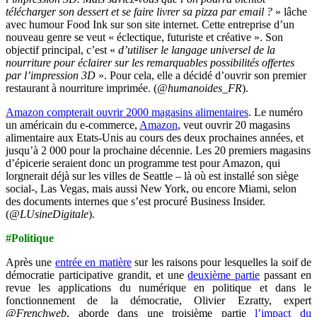
télécharger son dessert et se faire livrer sa pizza par email ?
» lâche
avec humour Food Ink sur son site internet. Cette entreprise d’un
nouveau genre se veut « éclectique, futuriste et créative ». Son
objectif principal, c’est «
d’utiliser le langage universel de la
nourriture pour éclairer sur les remarquables possibilités offertes
par l’impression 3D
». Pour cela, elle a décidé d’ouvrir son premier
restaurant à nourriture imprimée. (
@humanoides_FR
).
Amazon compterait ouvrir 2000 magasins alimentaires
.
Le numéro
un américain du e-commerce,
Amazon
, veut ouvrir 20 magasins
alimentaire aux Etats-Unis au cours des deux prochaines années, et
jusqu’à 2 000 pour la prochaine décennie. Les 20 premiers magasins
d’épicerie seraient donc un programme test pour Amazon, qui
lorgnerait déjà sur les villes de Seattle – là où est installé son siège
social-, Las Vegas, mais aussi New York, ou encore Miami, selon
des documents internes que s’est procuré Business Insider.
(
@LUsineDigitale
).
#Politique
Après une
entrée en matière
sur les raisons pour lesquelles la soif de
démocratie participative grandit, et une
deuxième partie
passant en
revue les applications du numérique en politique et dans le
fonctionnement de la démocratie, Olivier Ezratty, expert
@Frenchweb
, aborde dans une troisième partie
l’impact du