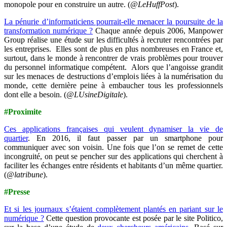
monopole pour en construire un autre. (
@LeHuffPost
).
La pénurie d’informaticiens pourrait-elle menacer la poursuite de la
transformation numérique ?
Chaque année depuis 2006, Manpower
Group réalise une étude sur les difficultés à recruter rencontrées par
les entreprises. Elles sont de plus en plus nombreuses en France et,
surtout, dans le monde à rencontrer de vrais problèmes pour trouver
du personnel informatique compétent. Alors que l’angoisse grandit
sur les menaces de destructions d’emplois liées à la numérisation du
monde, cette dernière peine à embaucher tous les professionnels
dont elle a besoin. (
@LUsineDigitale
).
#Proximite
Ces applications françaises qui veulent dynamiser la vie de
quartier
. En 2016, il faut passer par un smartphone pour
communiquer avec son voisin. Une fois que l’on se remet de cette
incongruité, on peut se pencher sur des applications qui cherchent à
faciliter les échanges entre résidents et habitants d’un même quartier.
(
@latribune
).
#Presse
Et si les journaux s’étaient complètement plantés en pariant sur le
numérique ?
Cette question provocante est posée par le site Politico,