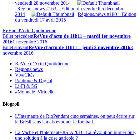
vendredi 28 novembre 2014
Régions.news #163 – Edition du vendredi 5 décembre
2014
Régions.news #180 – Edition
du vendredi 17 avril 2015
ReVue d'Actu Quotidienne
Billet précédent
ReVue d’actu de 11h11 – mardi 1er novembre
2016
1 novembre 2016
Billet suivant
ReVue d’actu de 11h11 – jeudi 3 novembre 2016
3
novembre 2016
ReVue d’Actu Quotidienne
Régions.news
VivaCités
Politique & Digital
Li-Fi & 5G
#Monnaie_Virtuelle
Blogroll
L'Internaute de Rio
Pendant cinq semaines, on peut écrire sur
le Brésil sans jamais évoquer le football.
La Vache et l'Internaute
#SIA2016. La révolution numérique,
une solution à la crise agricole ?