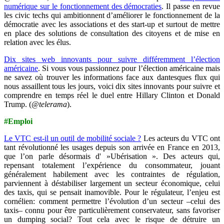
numérique sur le fonctionnement des démocraties
. Il passe en revue
les civic techs qui ambitionnent d’améliorer le fonctionnement de la
démocratie avec les associations et des start-up et surtout de mettre
en place des solutions de consultation des citoyens et de mise en
relation avec les élus.
Dix sites web innovants pour suivre différemment l’élection
américaine
. Si vous vous passionnez pour l’élection américaine mais
ne savez où trouver les informations face aux dantesques flux qui
nous assaillent tous les jours, voici dix sites innovants pour suivre et
comprendre en temps réel le duel entre Hillary Clinton et Donald
Trump. (
@telerama
).
#Emploi
Le VTC est-il un outil de mobilité sociale ?
Les acteurs du VTC ont
tant révolutionné les usages depuis son arrivée en France en 2013,
que l’on parle désormais d' »Ubérisation ». Des acteurs qui,
repensant totalement l’expérience du consommateur, jouant
généralement habilement avec les contraintes de régulation,
parviennent à déstabiliser largement un secteur économique, celui
des taxis, qui se pensait inamovible. Pour le régulateur, l’enjeu est
cornélien: comment permettre l’évolution d’un secteur –celui des
taxis– connu pour être particulièrement conservateur, sans favoriser
un dumping social? Tout cela avec le risque de détruire un