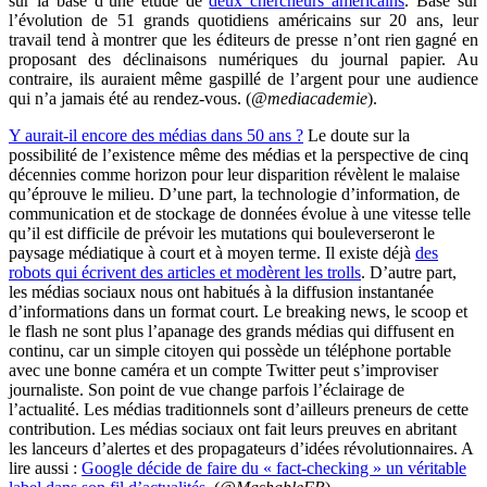
sur la base d’une étude de
deux chercheurs américains
. Basé sur
l’évolution de 51 grands quotidiens américains sur 20 ans, leur
travail tend à montrer que les éditeurs de presse n’ont rien gagné en
proposant des déclinaisons numériques du journal papier. Au
contraire, ils auraient même gaspillé de l’argent pour une audience
qui n’a jamais été au rendez-vous. (
@mediacademie
).
Y aurait-il encore des médias dans 50 ans ?
Le doute sur la
possibilité de l’existence même des médias et la perspective de cinq
décennies comme horizon pour leur disparition révèlent le malaise
qu’éprouve le milieu. D’une part, la technologie d’information, de
communication et de stockage de données évolue à une vitesse telle
qu’il est difficile de prévoir les mutations qui bouleverseront le
paysage médiatique à court et à moyen terme. Il existe déjà
des
robots qui écrivent des articles et modèrent les trolls
. D’autre part,
les médias sociaux nous ont habitués à la diffusion instantanée
d’informations dans un format court. Le breaking news, le scoop et
le flash ne sont plus l’apanage des grands médias qui diffusent en
continu, car un simple citoyen qui possède un téléphone portable
avec une bonne caméra et un compte Twitter peut s’improviser
journaliste. Son point de vue change parfois l’éclairage de
l’actualité. Les médias traditionnels sont d’ailleurs preneurs de cette
contribution. Les médias sociaux ont fait leurs preuves en abritant
les lanceurs d’alertes et des propagateurs d’idées révolutionnaires. A
lire aussi :
Google décide de faire du « fact-checking » un véritable