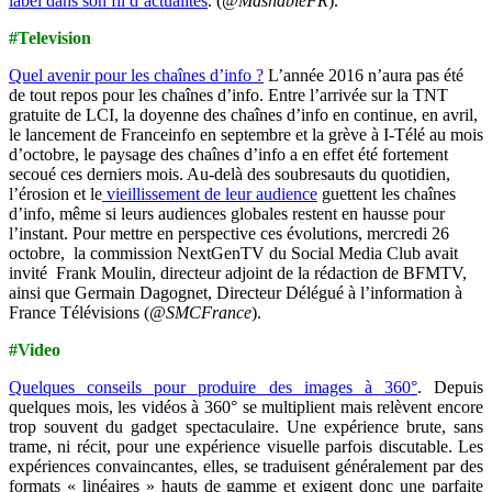
label dans son fil d’actualités
. (
@MashableFR
).
#Television
Quel avenir pour les chaînes d’info ?
L’année 2016 n’aura pas été
de tout repos pour les chaînes d’info. Entre l’arrivée sur la TNT
gratuite de LCI, la doyenne des chaînes d’info en continue, en avril,
le lancement de Franceinfo en septembre et la grève à I-Télé au mois
d’octobre, le paysage des chaînes d’info a en effet été fortement
secoué ces derniers mois. Au-delà des soubresauts du quotidien,
l’érosion et le
vieillissement de leur audience
guettent les chaînes
d’info, même si leurs audiences globales restent en hausse pour
l’instant. Pour mettre en perspective ces évolutions, mercredi 26
octobre, la commission NextGenTV du Social Media Club avait
invité Frank Moulin, directeur adjoint de la rédaction de BFMTV,
ainsi que Germain Dagognet, Directeur Délégué à l’information à
France Télévisions (
@SMCFrance
).
#Video
Quelques conseils pour produire des images à 360°
. Depuis
quelques mois, les vidéos à 360° se multiplient mais relèvent encore
trop souvent du gadget spectaculaire. Une expérience brute, sans
trame, ni récit, pour une expérience visuelle parfois discutable. Les
expériences convaincantes, elles, se traduisent généralement par des
formats « linéaires » hauts de gamme et exigent donc une parfaite