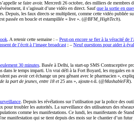
i s’appelle se faire avoir. Mercredi 26 octobre, des milliers de membre
l’événement, il s’agissait d’une vidéo en direct. Sauf
que la sortie en que
urs. Depuis, les faux directs se multiplient, comme cette vidéo publiée 
t passée en boucle et estampillée « live ». (
@BFM_HighTech
).
book
. A retenir cette semaine : –
Peut-on encore se fier à la véracité de l’
ssent de l’écrit à l’image broadcast
; –
Neuf questions pour aider à évalu
 seulement 30 minutes
. Basée à Delhi, la start-up SMS Contraceptive pro
pas dans le temps imparti. Un vrai défi à la Fort Boyard, les mygales en 
veulent pas avoir cet échange un peu gênant avec le pharmacien », expl
e la part de jeunes, entre 18 et
25 ans », ajoute-t-il. (
@MashableFR
).
surveillance
. Depuis les révélations sur l’utilisation par la police des out
ux pour troubler les autorités. La surveillance des utilisateurs des résea
ulations comme les manifestations. Ce lundi, les manifestants de Stand
ne manifestation qui se tient depuis des mois sur le chantier d’un futur p