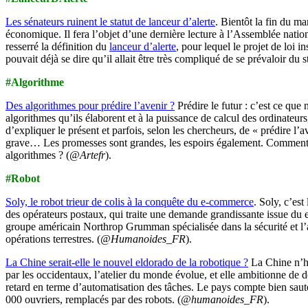
Les sénateurs ruinent le statut de lanceur d’alerte
. Bientôt la fin du ma
économique. Il fera l’objet d’une dernière lecture à l’Assemblée natio
resserré la définition du
lanceur d’alerte
, pour lequel le projet de loi 
pouvait déjà se dire qu’il allait être très compliqué de se prévaloir du
#Algorithme
Des algorithmes pour prédire l’avenir ?
Prédire le futur : c’est ce qu
algorithmes qu’ils élaborent et à la puissance de calcul des ordinateurs
d’expliquer le présent et parfois, selon les chercheurs, de « prédire l’a
grave… Les promesses sont grandes, les espoirs également. Comment ces
algorithmes ? (
@Artefr
).
#Robot
Soly, le robot trieur de colis à la conquête du e-commerce
. Soly, c’est
des opérateurs postaux, qui traite une demande grandissante issue du e-
groupe américain Northrop Grumman spécialisée dans la sécurité et l
opérations terrestres. (
@Humanoides_FR
).
La Chine serait-elle le nouvel eldorado de la robotique ?
La Chine n’hés
par les occidentaux, l’atelier du monde évolue, et elle ambitionne de d
retard en terme d’automatisation des tâches. Le pays compte bien saute
000 ouvriers, remplacés par des robots. (
@humanoides_FR
).