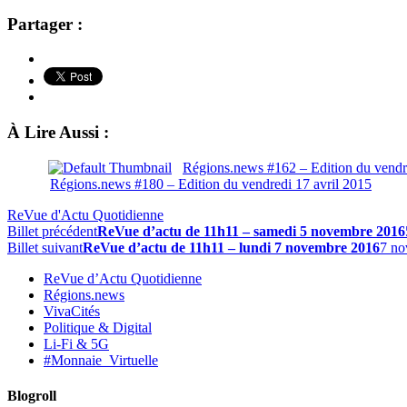
Partager :
À Lire Aussi :
Régions.news #162 – Edition du vend
Régions.news #180 – Edition du vendredi 17 avril 2015
ReVue d'Actu Quotidienne
Billet précédent
ReVue d’actu de 11h11 – samedi 5 novembre 2016
Billet suivant
ReVue d’actu de 11h11 – lundi 7 novembre 2016
7 no
ReVue d’Actu Quotidienne
Régions.news
VivaCités
Politique & Digital
Li-Fi & 5G
#Monnaie_Virtuelle
Blogroll