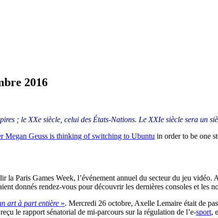
mbre 2016
ires ; le XXe siècle, celui des États-Nations. Le XXIe siècle sera un sièc
er Megan Geuss is thinking of switching to Ubuntu
in order to be one st
llir la Paris Games Week, l’événement annuel du secteur du jeu vidéo. A l
aient donnés rendez-vous pour découvrir les dernières consoles et les n
n art à part entière
»
. Mercredi 26 octobre, Axelle Lemaire était de pas
eçu le rapport sénatorial de mi-parcours sur la régulation de l’e-
sport
, 