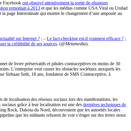
s de Facebook
ont observé attentivement la sortie de plusieurs
stion remontait à 2013
et que les médias comme USA Viral ou Unilad
sur la page Interestinate qui montre le changement d’une ampoule au
actualité sur Internet ?
; –
Le fact-checking est-il vraiment efficace ?
;
er la crédibilité de ses sources
. (
@Metamedia
).
met de livrer préservatifs et pilules contraceptives en moins de 30
moins. L’entreprise veut casser les obstacles sociétaux auxquels les
ique Sirhaan Seth, 18 ans, fondateur de SMS Contraceptive, à
ils de localisation des réseaux sociaux lors des manifestations, les
ux sociaux grâce à leur localisation est une des
dernières techniques de
ing Rock, Dakota du Nord, découvraient que les autorités locales
ipeline que les militants refusent de voir s’ériger sur des terres sioux