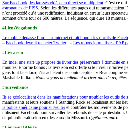
Sur Facebook, les fausses vidéos en direct se multiplient
. C’est ce qu
astronautes de l’ISS
. Selon les différentes pages qui retransmettaient 
n’ont procédé qu’à une rediffusion, induisant en erreur leurs spectate
sommet d’une tour de 600 mètres. La séquence, qui dure 18 minutes, es
#LiensVagabonds
Le mobile dépasse l’ordi sur Internet et fait bondir les profits de Face
–
Facebook devrait racheter Twitter
; –
Les robots journalistes d’AP pa
#Livraison
En Inde, une start-up propose de livrer des préservatifs à domicile en
minutes. Énorme bonus : la livraison est offerte si le livreur n’arrive 
gens font face lorsqu’ils achètent des contraceptifs : « Beaucoup ne 
Mashable India. «
Nous voyons actuellement arriver plus de requêtes d
#Surveillance
Ils se géolocalisent dans les manifestations pour troubler les outils de 
manifestants et leurs soutiens à Standing Rock se localisent sur les lie
la police américaine pour surveiller
et contrôler les mouvements de pop
utilisaient Facebook pour surveiller les rebonds de cette protestation. U
et qui polluerait selon eux les eaux du Missouri. (
@Numerama
).
#LanceurDAlerte