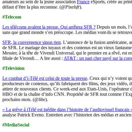
amateurs au sein de la jeune association
France
eSports, créée au prin
défaut d’être la plus reconnue. (
@Pixelsfr
).
#Telecom
Les télécoms avalent la presse. Qui arrêtera SFR ?
Depuis un mois, l’o
sans que grand monde s’en préoccupe. Les médias vont-ils se retrouve
SFR, la convergence sinon rien
. L’annonce de la fusion américaine, 
de SFR. Le mariage des tuyaux et des contenus est un vieux fantasme
Messier, à la tête de Vivendi Universal, qui le premier en a rêvé, est 
filiale de Vivendi… A lire aussi :
AT&T : un pari cher payé sur la con
#Television
Le combat d’i-Télé est celui de toute la presse
. Ceux qui n’y voient q
producteurs de contenus, qu’ils fabriquent des films, des jeux vidéo, de
attirer de nouveaux clients. Ce week-end aux Etats-Unis, l’opérateur 
HBO et de la chaîne d’info CNN. Propriété de SFR tout comme l’Expre
prochains mois. (
@libe
).
« La grève à iTélé est inédite dans l’histoire de l’audiovisuel français 
analyse Patrick Eveno. Entretien avec l’historien des médias et anci
#MediaSocial