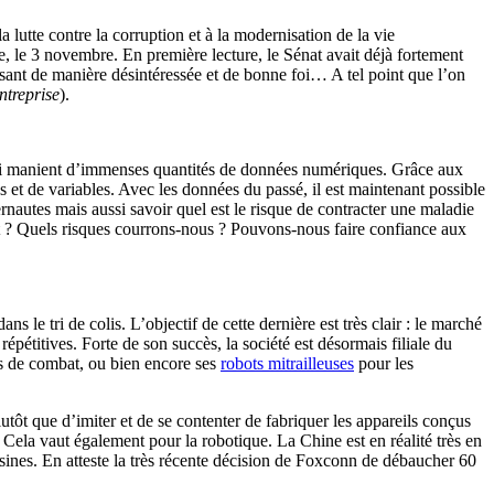
 la lutte contre la corruption et à la modernisation de la vie
e, le 3 novembre. En première lecture, le Sénat avait déjà fortement
gissant de manière désintéressée et de bonne foi… A tel point que l’on
treprise
).
s qui manient d’immenses quantités de données numériques. Grâce aux
es et de variables. Avec les données du passé, il est maintenant possible
ternautes mais aussi savoir quel est le risque de contracter une maladie
nt ? Quels risques courrons-nous ? Pouvons-nous faire confiance aux
ans le tri de colis. L’objectif de cette dernière est très clair : le marché
pétitives. Forte de son succès, la société est désormais filiale du
s de combat, ou bien encore ses
robots mitrailleuses
pour les
utôt que d’imiter et de se contenter de fabriquer les appareils conçus
 Cela vaut également pour la robotique. La Chine est en réalité très en
usines. En atteste la très récente décision de Foxconn de débaucher 60