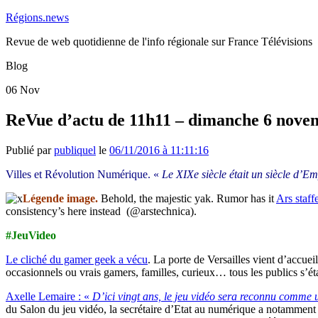
Régions.news
Revue de web quotidienne de l'info régionale sur France Télévisions
Blog
06
Nov
ReVue d’actu de 11h11 – dimanche 6 nove
Publié par
publiquel
le
06/11/2016 à 11:11:16
Villes et Révolution Numérique. «
Le XIXe siècle était un siècle d’Emp
Légende image.
Behold, the majestic yak. Rumor has it
Ars staff
consistency’s here instead (@arstechnica).
#JeuVideo
Le cliché du gamer geek a vécu
. La porte de Versailles vient d’accuei
occasionnels ou vrais gamers, familles, curieux… tous les publics s’ét
Axelle Lemaire : «
D’ici vingt ans, le jeu vidéo sera reconnu comme u
du Salon du jeu vidéo, la secrétaire d’Etat au numérique a notamment r