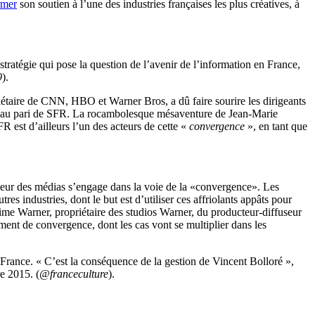
rmer
son soutien à l’une des industries françaises les plus créatives, à
ratégie qui pose la question de l’avenir de l’information en France,
9
).
iétaire de CNN, HBO et Warner Bros, a dû faire sourire les dirigeants
uveau pari de SFR. La rocambolesque mésaventure de Jean-Marie
R est d’ailleurs l’un des acteurs de cette «
convergence
», en tant que
cteur des médias s’engage dans la voie de la «convergence». Les
es industries, dont le but est d’utiliser ces affriolants appâts pour
ime Warner, propriétaire des studios Warner, du producteur-diffuseur
nt de convergence, dont les cas vont se multiplier dans les
France. « C’est la conséquence de la gestion de Vincent Bolloré »,
e 2015. (
@franceculture
).