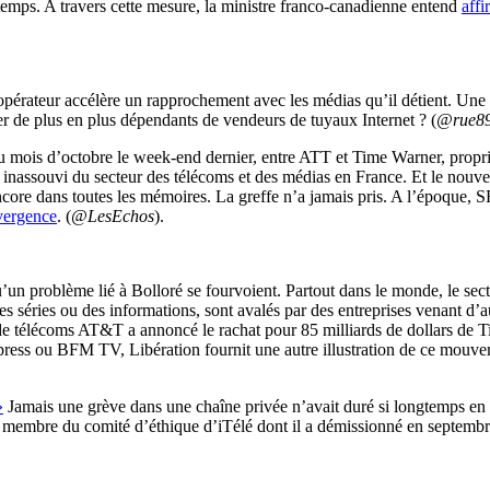
temps. A travers cette mesure, la ministre franco-canadienne entend
affi
pérateur accélère un rapprochement avec les médias qu’il détient. Une st
r de plus en plus dépendants de vendeurs de tuyaux Internet ? (
@rue8
au mois d’octobre le week-end dernier, entre ATT et Time Warner, propr
 inassouvi du secteur des télécoms et des médias en France. Et le no
encore dans toutes les mémoires. La greffe n’a jamais pris. A l’époque, SF
vergence
. (
@LesEchos
).
u’un problème lié à Bolloré se fourvoient. Partout dans le monde, le se
s séries ou des informations, sont avalés par des entreprises venant d’autr
de télécoms AT&T a annoncé le rachat pour 85 milliards de dollars de T
ss ou BFM TV, Libération fournit une autre illustration de ce mouveme
»
Jamais une grève dans une chaîne privée n’avait duré si longtemps en 
en membre du comité d’éthique d’iTélé dont il a démissionné en septembr