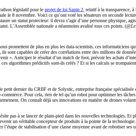
rathon législatif pour le
projet de loi Sapin 2
, relatif à la transparence, à
nale le 8 novembre. Voici ce qu’ont voté les sénateurs en seconde lectur
instaure un statut protecteur: il devra s’agir d’une personne physique, a
 statut. L’Assemblée nationale a néanmoins avalisé tous ces points. (
@Len
e nous promettent de plus en plus les data-scientists, ces informaticien
, ils sont capables de créer des corrélations entre des millions de donné
venir ». Anticiper le résultat d’un match de foot, prévoir les achats d’in
 algorithmes prédictifs sont-ils créés ? Et si les calculs se trompaie
 le petit dernier du CRIIF et de Solystic, entreprise française spécialisée d
commerce. Pour cela, rien de tel qu’un robot pour optimiser les tâches ré
’armement. On connaît déjà ses innovations en matière de drones volant
ite pas à se lancer de plain-pied dans les nouvelles technologies. Et pl
evenir un véritable concepteur de produits à la pointe de la technologie.
r l’étape de stabilisation d’une classe moyenne avant de robotiser ses 