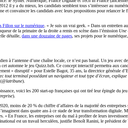
rance: le Syntec Numérique, France Digitale et Tech In France (ancienn
à 2012 il y a du mieux, les candidats semblent tous s’intéresser au numé
 et convaincre les candidats avec leurs propositions pour relancer le fi
s Fillon sur le numérique
. « Je suis un vrai geek. » Dans un entretien 
nqueur de la primaire de la droite a remis en scène dans l’émission
Une 
elle détaille,
dans une douzaine de pages
, ses projets pour le numérique,
idien à l’antenne d’une chaîne locale, ce n’est pas banal. Un jeu avec de
a cet automne le jeu Quizz.bzh. Ce concept interactif permettra aux can
ement « disruptif » pour Estelle Bagot, 35 ans, la directrice générale 
avec tout terminal possédant un navigateur et tout type d’écran, expliqu
 (
@latribune
).
oissance, voici les 200 start-up françaises qui ont tiré leur épingle du je
reprise
).
2020, moins de 20 % du chiffre d’affaires de la majorité des entreprises
’imaginent dans quatre ans à ce stade de leur transformation digitale. M
 « En France, les entreprises ont du mal à profiter de leurs investisseme
onal est un travail herculéen, justifie Benoît Ranini, le président de 