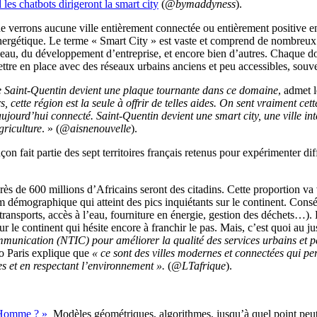
les chatbots dirigeront la smart city
(
@bymaddyness
).
 verrons aucune ville entièrement connectée ou entièrement positive e
nergétique.
Le terme « Smart City » est vaste et comprend de nombreux 
 l’eau, du développement d’entreprise, et encore bien d’autres. Chaque d
tre en place avec des réseaux urbains anciens et peu accessibles, souve
de Saint-Quentin devient une plaque tournante dans ce domaine
, admet l
cette région est la seule à offrir de telles aides. On sent vraiment cett
aujourd’hui connecté. Saint-Quentin devient une smart city, une ville inte
griculture
. » (
@aisnenouvelle
).
çon fait partie des sept territoires français retenus pour expérimenter
ès de 600 millions d’Africains seront des citadins. Cette proportion va 
m démographique qui atteint des pics inquiétants sur le continent. Consé
transports, accès à l’eau, fourniture en énergie, gestion des déchets…).
r le continent qui hésite encore à franchir le pas. Mais, c’est quoi au jus
communication (NTIC) pour améliorer la qualité des services urbains et p
Po Paris explique que
« ce sont des villes modernes et connectées qui p
ces et en respectant l’environnement ».
(
@LTafrique
).
l’Homme ? »
Modèles géométriques, algorithmes, jusqu’à quel point peut-o