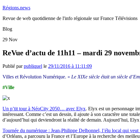
Régions.news
Revue de web quotidienne de l'info régionale sur France Télévisions
Blog
29
Nov
ReVue d’actu de 11h11 – mardi 29 novemb
Publié par
publiquel
le
29/11/2016 à 11:11:09
Villes et Révolution Numérique. «
Le XIXe siècle était un siècle d’Emp
#Ville
Un p’tit tour à NéoCity 2050… avec Elyx
.
Elyx est un personnage ima
intéressant. Comme c’est un dessin, il ajoute à son caractère une totale
d’aujourd’hui qui deviendront la réalité de demain. Aujourd’hui, Elyx re
Tournée du numérique : Jean-Philippe Delbonnel, l’élu local qui veut r
d’Orléans, a parcouru la France et l’Europe à la recherche des meilleures 