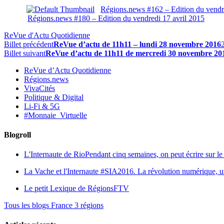
Régions.news #162 – Edition du vend
Régions.news #180 – Edition du vendredi 17 avril 2015
ReVue d'Actu Quotidienne
Billet précédent
ReVue d’actu de 11h11 – lundi 28 novembre 2016
Billet suivant
ReVue d’actu de 11h11 de mercredi 30 novembre 20
ReVue d’Actu Quotidienne
Régions.news
VivaCités
Politique & Digital
Li-Fi & 5G
#Monnaie_Virtuelle
Blogroll
L'Internaute de Rio
Pendant cinq semaines, on peut écrire sur le 
La Vache et l'Internaute
#SIA2016. La révolution numérique, une 
Le petit Lexique de RégionsFTV
Tous les blogs France 3 régions