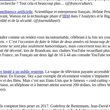
 recherche ? Tout cela et beaucoup plus… (
@franceculture
).
telligence artificielle
. Scientifique et entrepreneur français, Jérôme Pese
ant, Watson est la technologie phare d’
IBM
dans l’Analytics et le Bi
ilité et de la sécurité. (
@journaldunet
).
staller comme un rendez-vous incontournable, célébrant à la fois ses y
ris. «
C’est l’occasion de faire le bilan de deux années où beaucoup de
forme ne sont plus seulement humoristiques, mais concernent tous les se
vait été décerné, lors de Brandcast, aux chaînes YouTube recueillant plus
n France, un Français sur deux âgé de 16 à 44 ans consulte YouTube tous
limité à un public restreint
. La vague de télévision payante accessible
leur. En Europe, Sky a par exemple dit récemment vouloir s’implanter 
s et des films. Mais c’est aux Etats-Unis que le fameux «
cord-cutting
»
évision, au téléphone et à Internet atteint souvent 200 dollars, les offr
os
).
 Ils comptent bien peser en 2017. Godefroy de Bentzmann, Jean-David Ch