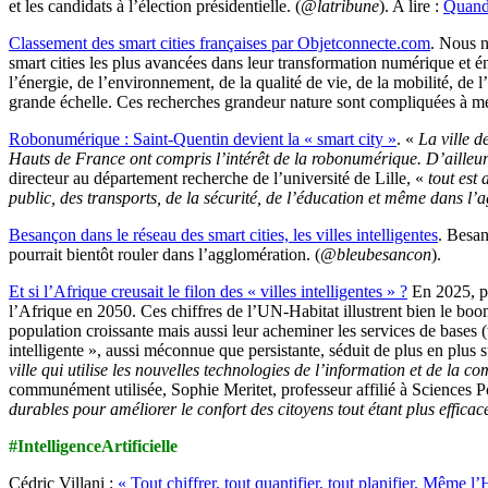
et les candidats à l’élection présidentielle. (
@latribune
). A lire :
Quand 
Classement des smart cities françaises par Objetconnecte.com
.
Nous ne
smart cities les plus avancées dans leur transformation numérique et é
l’énergie, de l’environnement, de la qualité de vie, de la mobilité, de
grande échelle. Ces recherches grandeur nature sont compliquées à met
Robonumérique : Saint-Quentin devient la « smart city »
. «
La ville 
Hauts de France ont compris l’intérêt de la robonumérique. D’ailleurs, 
directeur au département recherche de l’université de Lille, «
tout est 
public, des transports, de la sécurité, de l’éducation et même dans l’a
Besançon dans le réseau des smart cities, les villes intelligentes
. Besan
pourrait bientôt rouler dans l’agglomération. (
@bleubesancon
).
Et si l’Afrique creusait le filon des « villes intelligentes » ?
En 2025, pr
l’Afrique en 2050. Ces chiffres de l’UN-Habitat illustrent bien le boo
population croissante mais aussi leur acheminer les services de bases (
intelligente », aussi méconnue que persistante, séduit de plus en plus su
ville qui utilise les nouvelles technologies de l’information et de la 
communément utilisée, Sophie Meritet, professeur affilié à Sciences 
durables pour améliorer le confort des citoyens tout étant plus effica
#IntelligenceArtificielle
Cédric Villani :
« Tout chiffrer, tout quantifier, tout planifier. Même 