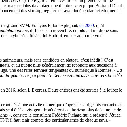
ement AFDEL). Le Figaro a réuni ces trois entrepreneurs afin de
rique, mais certains davantage que d’autres », explique Bertrand Diard.
nancement des start-up, réguler le travail indépendant et éduquer au
au magazine SVM, François Fillon expliquait,
en 2009
, qu’il
ambition intime
, diffusée le 6 novembre, en pilotant un drone sous
 de la cybersécurité à la loi Hadopi, en passant par le vote
s animateurs, mais sans candidats en plateau, c’est inédit ! C’est
didats, et au public plus généralement de répondre aux questions à
d’Eliga, une des rares femmes dirigeantes du numérique à Rennes. «
La
e la dirigeante. Le jeu pour TV Rennes est une ouverture vers la vidéo
u en 2016, selon L’Express. Deux critères ont été scrutés à la loupe: le
 seront liés à une activité numérique d’après les dirigeants eux-mêmes.
ais seul 8 % envisagent de générer à cet horizon plus de la moitié de
nts », constate le consultant Frédéric Pichard qui a présenté l’étude
TNP, il faut tenir compte des particularismes de chaque pays. »