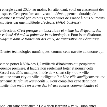
n énergie avant 2020, au moins. En attendant, voici un classement des
aspects. Cela peut être au niveau du développement durable, de
omaine est étudié par les plus grandes villes de France à plus ou moins
nt gérés par une multitude d’acteurs. (
@iot_business
).
e directeur.
C’est presque un laboratoire et même les dirigeants des
e volonté d’être à la pointe de la technologie
. »
Pour Isam Shahrour,
lligente dans le traitement des eaux, de l’utilisation de l’éclairage
 différentes technologies numériques, comme cette navette autonome qui
vite se porter à 60% des 1,2 milliards d’habitants qui peupleront
quence première, il faudra non seulement loger et nourrir cette
Face à ces défis multiples, l’idée de « smart city » ou « ville
te, une smart city ou ville intelligente ?
« Une ville intelligente est une
ermettre de réduire leurs coûts ».
Pour compléter cette définition
ermettent de mettre en œuvre des infrastructures communicantes et
n leur faire confiance ? Le « deep learning » va t-il supplanter