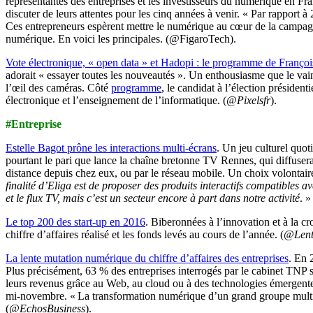
représentantes des entreprises et les investisseurs du numérique en F
discuter de leurs attentes pour les cinq années à venir. « Par rapport 
Ces entrepreneurs espèrent mettre le numérique au cœur de la campagne
numérique. En voici les principales. (@FigaroTech).
Vote électronique, « open data » et Hadopi : le programme de Françoi
adorait « essayer toutes les nouveautés ». Un enthousiasme que le vai
l’œil des caméras. Côté
programme
, le candidat à l’élection présidenti
électronique et l’enseignement de l’informatique. (
@Pixelsfr
).
#Entreprise
Estelle Bagot prône les interactions multi-écrans
. Un jeu culturel quot
pourtant le pari que lance la chaîne bretonne TV Rennes, qui diffuser
distance depuis chez eux, ou par le réseau mobile. Un choix volontair
finalité d’Eliga est de proposer des produits interactifs compatibles 
et le flux TV, mais c’est un secteur encore à part dans notre activité
. »
Le top 200 des start-up en 2016
. Biberonnées à l’innovation et à la cr
chiffre d’affaires réalisé et les fonds levés au cours de l’année. (
@Lent
La lente mutation numérique du chiffre d’affaires des entreprises
. En 
Plus précisément, 63 % des entreprises interrogés par le cabinet TNP s
leurs revenus grâce au Web, au cloud ou à des technologies émergentes.
mi-novembre. « La transformation numérique d’un grand groupe multinati
(
@EchosBusiness
).