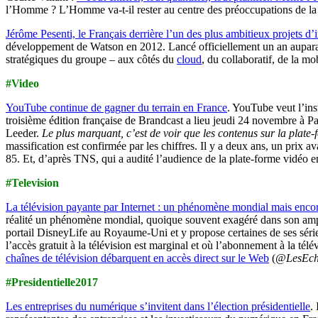
l’Homme ? L’Homme va-t-il rester au centre des préoccupations de la
Jérôme Pesenti, le Français derrière l’un des plus ambitieux projets d’in
développement de Watson en 2012. Lancé officiellement un an auparav
stratégiques du groupe – aux côtés du
cloud
, du collaboratif, de la mob
#Video
YouTube continue de gagner du terrain en France
. YouTube veut l’in
troisième édition française de Brandcast a lieu jeudi 24 novembre à Pa
Leeder.
Le plus marquant, c’est de voir que les contenus sur la plate-
massification est confirmée par les chiffres. Il y a deux ans, un prix a
85. Et, d’après TNS, qui a audité l’audience de la plate-forme vidéo e
#Television
La télévision payante par Internet : un phénomène mondial mais encore 
réalité un phénomène mondial, quoique souvent exagéré dans son amp
portail DisneyLife au Royaume-Uni et y propose certaines de ses série
l’accès gratuit à la télévision est marginal et où l’abonnement à la tél
chaînes de télévision débarquent en accès direct sur le Web
(
@LesEch
#Presidentielle2017
Les entreprises du numérique s’invitent dans l’élection présidentielle
.