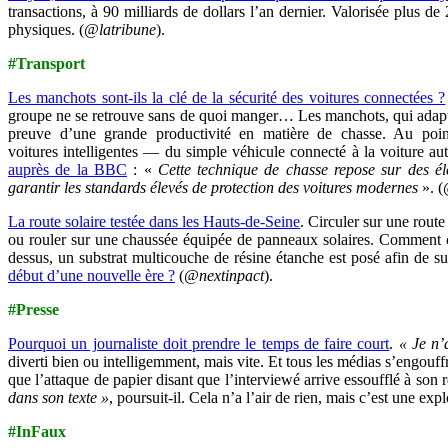
transactions, à 90 milliards de dollars l’an dernier. Valorisée plus d
physiques.
(
@latribune
).
#Transport
Les manchots sont-ils la clé de la sécurité des voitures connectées ?
groupe ne se retrouve sans de quoi manger… Les manchots, qui adaptent
preuve d’une grande productivité en matière de chasse. Au poi
voitures intelligentes — du simple véhicule connecté à la voiture a
auprès de la BBC
: «
Cette technique de chasse repose sur des él
garantir les standards élevés de protection des voitures modernes
». (
La route solaire testée dans les Hauts-de-Seine
. Circuler sur une rout
ou rouler sur une chaussée équipée de panneaux solaires. Comment ça 
dessus, un substrat multicouche de résine étanche est posé afin de su
début d’une nouvelle ère ?
(
@nextinpact
).
#Presse
Pourquoi un journaliste doit prendre le temps de faire court
.
« Je n’
diverti bien ou intelligemment, mais vite. Et tous les médias s’engouf
que l’attaque de papier disant que l’interviewé arrive essoufflé à son 
dans son texte »
, poursuit-il. Cela n’a l’air de rien, mais c’est une exp
#InFaux