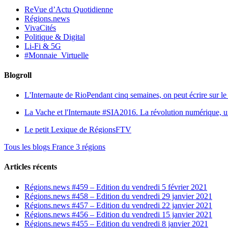
ReVue d’Actu Quotidienne
Régions.news
VivaCités
Politique & Digital
Li-Fi & 5G
#Monnaie_Virtuelle
Blogroll
L'Internaute de Rio
Pendant cinq semaines, on peut écrire sur le 
La Vache et l'Internaute
#SIA2016. La révolution numérique, une 
Le petit Lexique de RégionsFTV
Tous les blogs France 3 régions
Articles récents
Régions.news #459 – Edition du vendredi 5 février 2021
Régions.news #458 – Edition du vendredi 29 janvier 2021
Régions.news #457 – Edition du vendredi 22 janvier 2021
Régions.news #456 – Edition du vendredi 15 janvier 2021
Régions.news #455 – Edition du vendredi 8 janvier 2021