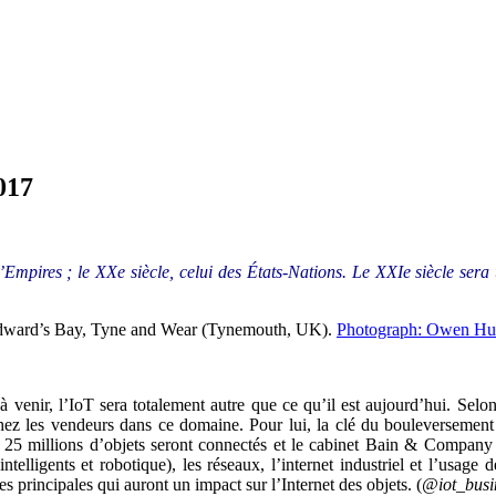
017
’Empires ; le XXe siècle, celui des États-Nations. Le XXIe siècle sera u
Edward’s Bay, Tyne and Wear (Tynemouth, UK).
Photograph: Owen Hu
à venir, l’IoT sera totalement autre que ce qu’il est aujourd’hui. Selon
hez les vendeurs dans ce domaine. Pour lui, la clé du bouleversement de
, 25 millions d’objets seront connectés et le cabinet Bain & Company
ntelligents et robotique), les réseaux, l’internet industriel et l’usag
es principales qui auront un impact sur l’Internet des objets. (
@iot_busi