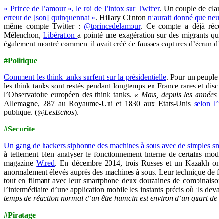
« Prince de l’amour », le roi de l’intox sur Twitter
. Un couple de cla
erreur de [son] quinquennat »
. Hillary Clinton
n’aurait donné que neu
même compte Twitter :
@tprincedelamour
. Ce compte a déjà réc
Mélenchon,
Libération
a pointé une exagération sur des migrants qu
également montré comment il avait créé de fausses captures d’écran d
#Politique
Comment les think tanks surfent sur la présidentielle
. Pour un peuple a
les think tanks sont restés pendant longtemps en France rares et disc
l’Observatoire européen des think tanks.
« Mais, depuis les années 
Allemagne, 287 au Royaume-Uni et 1830 aux Etats-Unis
selon l
publique. (
@LesEchos
).
#Securite
Un gang de hackers siphonne des machines à sous avec de simples s
à tellement bien analyser le fonctionnement interne de certains modè
magazine
Wired
. En décembre 2014, trois Russes et un Kazakh ont 
anormalement élevés auprès des machines à sous.
Leur technique de f
tout en filmant avec leur smartphone deux douzaines de combinaisons 
l’intermédiaire d’une application mobile les instants précis où ils d
temps de réaction normal d’un être humain est environ d’un quart de
#Piratage