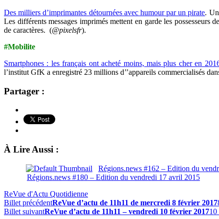
Des milliers d’imprimantes détournées avec humour par un pirate
. Un
Les différents messages imprimés mettent en garde les possesseurs des 
de caractères. (
@pixelsfr
).
#Mobilite
Smartphones : les français ont acheté moins, mais plus cher en 201
l’institut GfK a enregistré 23 millions d’’appareils commercialisés da
Partager :
À Lire Aussi :
Régions.news #162 – Edition du vend
Régions.news #180 – Edition du vendredi 17 avril 2015
ReVue d'Actu Quotidienne
Billet précédent
ReVue d’actu de 11h11 de mercredi 8 février 2017
Billet suivant
ReVue d’actu de 11h11 – vendredi 10 février 2017
10 