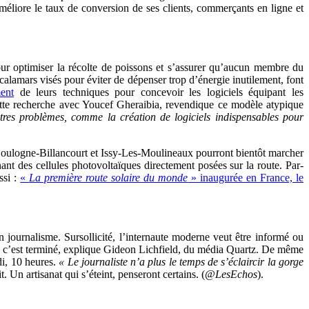
 améliore le taux de conversion de ses clients, commerçants en ligne et
r optimiser la récolte de poissons et s’assurer qu’aucun membre du
alamars visés pour éviter de dépenser trop d’énergie inutilement, font
ment
de leurs techniques pour concevoir les logiciels équipant les
cette recherche avec Youcef Gheraibia, revendique ce modèle atypique
utres problèmes, comme la création de logiciels indispensables pour
e Boulogne-Billancourt et Issy-Les-Moulineaux pourront bientôt marcher
nt des cellules photovoltaïques directement posées sur la route. Par-
ussi :
«
La première route solaire du monde
» inaugurée en France, le
 journalisme. Sursollicité, l’internaute moderne veut être informé ou
ts), c’est terminé, explique Gideon Lichfield, du média Quartz. De même
di, 10 heures.
« Le journaliste n’a plus le temps de s’éclaircir la gorge
it. Un artisanat qui s’éteint, penseront certains.
(
@LesEchos
).