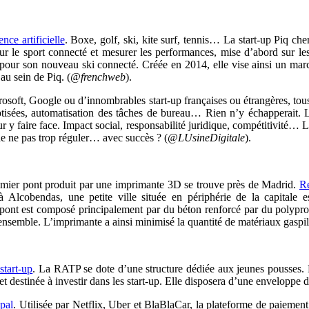
ce artificielle
.
Boxe, golf, ski, kite surf, tennis… La start-up Piq ch
our le sport connecté et mesurer les performances, mise d’abord sur l
 pour son nouveau ski connecté. Créée en 2014, elle vise ainsi un mar
au sein de Piq.
(
@frenchweb
).
ft, Google ou d’innombrables start-up françaises ou étrangères, tous s’
botisées, automatisation des tâches de bureau… Rien n’y échapperait. L
y faire face. Impact social, responsabilité juridique, compétitivité… Le
 de ne pas trop réguler… avec succès ? (
@LUsineDigitale
).
emier pont produit par une imprimante 3D se trouve près de Madrid.
Ré
 Alcobendas, une petite ville située en périphérie de la capitale 
 pont est composé principalement par du béton renforcé par du polypr
l’ensemble. L’imprimante a ainsi minimisé la quantité de matériaux gaspill
start-up
. La RATP se dote d’une structure dédiée aux jeunes pousses. 
et destinée à investir dans les start-up. Elle disposera d’une enveloppe d
pal
.
Utilisée par Netflix, Uber et BlaBlaCar, la plateforme de paiemen