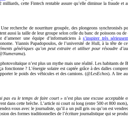
e 2 milliards, cette Fintech rentable assure qu’elle diminue la fraude et
Une recherche de nourriture groupée, des plongeons synchronisés pou
 aussi la taille de leur groupe selon celle du banc de poissons ou de c
nt d’amener une équipe d’informaticiens à
s’inspirer très sérieuse
utonome. Yiannis Papadopoulos, de l’université de Hull, à la tête de 
éments génériques qu’on peut extraire et utiliser pour résoudre d’a
@Numerama
).
e photovoltaïque n’est plus un mythe mais une réalité. Les habitants d
fonctionne ? L’énergie solaire est captée grâce à des dalles comprena
pporter le poids des véhicules et des camions. (
@LesEchos
). A lire a
ai pas eu le temps de faire court »
n’est plus une excuse acceptable en
frent dans cette brèche. L’article ni court ni long (entre 500 et 800 mo
rendez-vous avec le journaliste, qu’il a un pull gris ou qu’on est vendre
losion des formes traditionnelles de l’écriture journalistique qui se produ