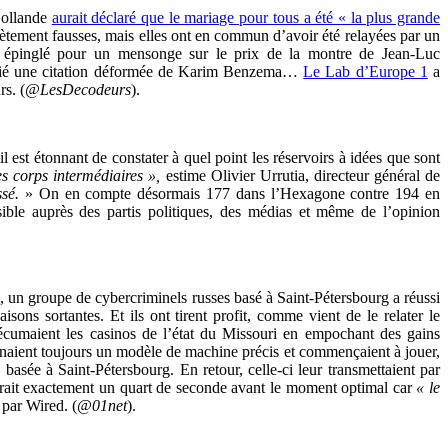
Hollande
aurait déclaré que le mariage pour tous a été « la plus grande
tement fausses, mais elles ont en commun d’avoir été relayées par un
 épinglé pour un mensonge sur le prix de la montre de Jean-Luc
ifié une citation déformée de Karim Benzema…
Le Lab d’Europe 1
a
s. (
@LesDecodeurs
).
 il est étonnant de constater à quel point les réservoirs à idées que sont
es corps intermédiaires »,
estime Olivier Urrutia, directeur général de
sé.
» On en compte désormais 177 dans l’Hexagone contre 194 en
sible auprès des partis politiques, des médias et même de l’opinion
, un groupe de cybercriminels russes basé à Saint-Pétersbourg a réussi
ons sortantes. Et ils ont tirent profit, comme vient de le relater le
écumaient les casinos de l’état du Missouri en empochant des gains
ionnaient toujours un modèle de machine précis et commençaient à jouer,
asée à Saint-Pétersbourg. En retour, celle-ci leur transmettaient par
vibrait exactement un quart de seconde avant le moment optimal car
« le
 par Wired. (
@01net
).