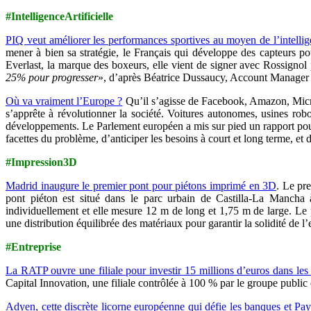
#IntelligenceArtificielle
PIQ veut améliorer les performances sportives au moyen de l’intelligen
mener à bien sa stratégie, le Français qui développe des capteurs p
Everlast, la marque des boxeurs, elle vient de signer avec Rossignol
25% pour progresser
», d’après Béatrice Dussaucy, Account Manager 
Où va vraiment l’Europe ?
Qu’il s’agisse de Facebook, Amazon, Microso
s’apprête à révolutionner la société. Voitures autonomes, usines ro
développements. Le Parlement européen a mis sur pied un rapport pour 
facettes du problème, d’anticiper les besoins à court et long terme, et
#Impression3D
Madrid inaugure le premier pont pour piétons imprimé en 3D
. Le pr
pont piéton est situé dans le parc urbain de Castilla-La Mancha à
individuellement et elle mesure 12 m de long et 1,75 m de large. Le
une distribution équilibrée des matériaux pour garantir la solidité de 
#Entreprise
La RATP ouvre une filiale pour investir 15 millions d’euros dans les 
Capital Innovation, une filiale contrôlée à 100 % par le groupe public 
Adyen, cette discrète licorne européenne qui défie les banques et Pay