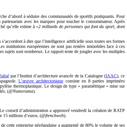
erche d’abord à séduire des communautés de sportifs pratiquants. Pour
es partenariats avec les marques pour toucher le consommateur. Après
ché qu’elle estime à «
2 milliards de personnes qui font du sport, dont
accordent à dire que l’intelligence artificielle sous toutes ses formes
es institutions européennes ne sont pas restées immobiles face à ces
s sujets sont nombreux. Le rapport tente de jongler avec les multiples
alisé
par l’Institut d’architecture avancée de la Catalogne (
IAAC
), ce
espagnole.
L’œuvre architectonique
consiste en 8 parties imprimées
opylène thermoplastique. Le design de type « paramétrique » mise sur
és. (
@Numerama
).
Le conseil d’administration a approuvé vendredi la création de RATP
e 15 millions d’euros. (
@frenchweb
).
t de cette entreprise néerlandaise a augmenté de 80% le volume de ses