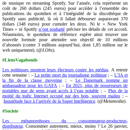
de musique en streaming Spotify.
Sur l’année, cela représente un
coût de 260 dollars (245 euros) pour accéder à l’ensemble des
publications du quotidien et à l’intégralité de la discothèque de
Spotify sans publicité, là où il fallait débourser auparavant 370
dollars (348 euros) pour cumuler les deux.
Ni le « New York
Times » ni Spotify
n’ont souhaité
préciser les détails de cet accord.
Néanmoins, le quotidien de référence espère ainsi trouver une
nouvelle formule pour atteindre son objectif de 10 millions
d’abonnés (contre 3 millions aujourd’hui, dont 1,85 million sur le
web uniquement). (
@LObs
).
#LiensVagabonds
Les politiques montent leurs électeurs contre les médias
. A retenir
cette semaine : –
La petite mort du journalisme politique
; –
L’IA et
la fin de la classe moyenne
; –
Le Danemark nomme un
ambassadeur pour les GAFA
; –
En 2021, plus de possesseurs de
portables que de gens ayant accès à l’eau potable
; –
Plus de la
moitié du trafic Internet occupé par des bots, souvent malins
; –
Inquiétude face à l’arrivée de la Super Intelligence
. (
@Metamedia
).
#Societe
Les métamorphoses du consommateur-producteur-
distributeur
. Consommer autrement, mieux, moins ? Le 26 janvier,