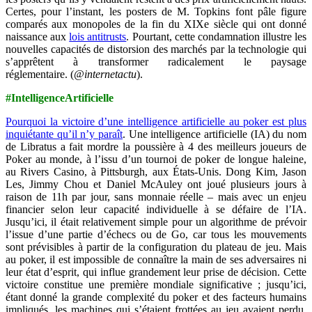
Certes, pour l’instant, les posters de M. Topkins font pâle figure
comparés aux monopoles de la fin du XIXe siècle qui ont donné
naissance aux
lois antitrusts
. Pourtant, cette condamnation illustre les
nouvelles capacités de distorsion des marchés par la technologie qui
s’apprêtent à transformer radicalement le paysage
réglementaire.
(
@internetactu
).
#IntelligenceArtificielle
Pourquoi la victoire d’une intelligence artificielle au poker est plus
inquiétante qu’il n’y paraît
. Une intelligence artificielle (IA) du nom
de Libratus a fait mordre la poussière à 4 des meilleurs joueurs de
Poker au monde, à l’issu d’un tournoi de poker de longue haleine,
au Rivers Casino, à Pittsburgh, aux États-Unis. Dong Kim, Jason
Les, Jimmy Chou et Daniel McAuley ont joué plusieurs jours à
raison de 11h par jour, sans monnaie réelle – mais avec un enjeu
financier selon leur capacité individuelle à se défaire de l’IA.
Jusqu’ici, il était relativement simple pour un algorithme de prévoir
l’issue d’une partie d’échecs ou de Go, car tous les mouvements
sont prévisibles à partir de la configuration du plateau de jeu. Mais
au poker, il est impossible de connaître la main de ses adversaires ni
leur état d’esprit, qui influe grandement leur prise de décision. Cette
victoire constitue une première mondiale significative ; jusqu’ici,
étant donné la grande complexité du poker et des facteurs humains
impliqués, les machines qui s’étaient frottées au jeu avaient perdu.