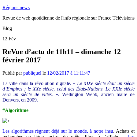
Régions.news
Revue de web quotidienne de l'info régionale sur France Télévisions
Blog
12
Fév
ReVue d’actu de 11h11 – dimanche 12
février 2017
Publié par
publiquel
le
12/02/2017 à 11:11:47
La ville dans la révolution digitale. «
Le XIXe siècle était un siècle
d’Empires ; le XXe siècle, celui des États-Nations. Le XXIe siècle
sera un siècle de villes.
». Wellington Webb, ancien maire de
Denvers, en 2009.
#Algorithme
Les algorithmes règnent déjà sur le monde, à notre insu
. Achats et
recherches en ligne, octroi de prêts, films à l’affiche…
Les