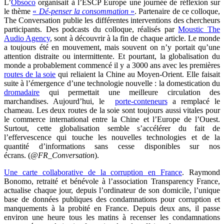
L’
Obsoco
organisait à l’ESCP Europe une journée de réflexion sur
le thème
«
Dé-penser la consommation
»
. Partenaire de ce colloque,
The Conversation publie les différentes interventions des chercheurs
participants. Des podcasts du colloque, réalisés par
Moustic The
Audio Agency
, sont à découvrir à la fin de chaque article.
Le monde
a toujours été en mouvement, mais souvent on n’y portait qu’une
attention distraite ou intermittente. Et pourtant, la globalisation du
monde a probablement commencé il y a 3000 ans avec les premières
routes de la soie
qui reliaient la Chine au Moyen-Orient. Elle faisait
suite à l’émergence d’une technologie nouvelle : la domestication du
dromadaire
qui permettait une meilleure circulation des
marchandises. Aujourd’hui, le
porte-conteneurs
a remplacé le
chameau. Les deux routes de la soie sont toujours aussi vitales pour
le commerce international entre la Chine et l’Europe de l’Ouest.
Surtout, cette globalisation semble s’accélérer du fait de
l’effervescence qui touche les nouvelles technologies et de la
quantité d’informations sans cesse disponibles sur nos
écrans. (
@FR_Conversation
).
Une carte collaborative de la corruption en France
.
Raymond
Bonomo, retraité et bénévole à l’association Transparency France,
actualise chaque jour, depuis l’ordinateur de son domicile, l’unique
base de données publiques des condamnations pour corruption et
manquements à la probité en France. Depuis deux ans, il passe
environ une heure tous les matins à recenser les condamnations