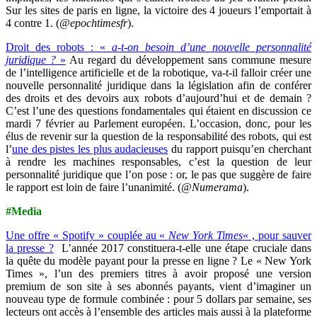
Sur les sites de paris en ligne, la victoire des 4 joueurs l’emportait à
4 contre 1. (
@epochtimesfr
).
Droit des robots : «
a-t-on besoin d’une nouvelle personnalité
juridique ?
»
Au regard du développement sans commune mesure
de l’intelligence artificielle et de la robotique, va-t-il falloir créer une
nouvelle personnalité juridique dans la législation afin de conférer
des droits et des devoirs aux robots d’aujourd’hui et de demain ?
C’est l’une des questions fondamentales qui étaient en discussion ce
mardi 7 février au Parlement européen. L’occasion, donc, pour les
élus de revenir sur la question de la responsabilité des robots, qui est
l’
une des pistes les plus audacieuses
du rapport puisqu’en cherchant
à rendre les machines responsables, c’est la question de leur
personnalité juridique que l’on pose : or, le pas que suggère de faire
le rapport est loin de faire l’unanimité. (
@Numerama
).
#Media
Une offre « Spotify » couplée au «
New York Times
« , pour sauver
la presse ?
L’année 2017 constituera-t-elle une étape cruciale dans
la quête du modèle payant pour la presse en ligne ?
Le « New York
Times », l’un des premiers titres à avoir proposé une version
premium de son site à ses abonnés payants, vient d’imaginer un
nouveau type de formule combinée : pour 5 dollars par semaine, ses
lecteurs ont accès à l’ensemble des articles mais aussi à la plateforme