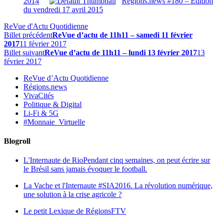
2014
Régions.news #180 – Edition
du vendredi 17 avril 2015
ReVue d'Actu Quotidienne
Billet précédent
ReVue d’actu de 11h11 – samedi 11 février
2017
11 février 2017
Billet suivant
ReVue d’actu de 11h11 – lundi 13 février 2017
13
février 2017
ReVue d’Actu Quotidienne
Régions.news
VivaCités
Politique & Digital
Li-Fi & 5G
#Monnaie_Virtuelle
Blogroll
L'Internaute de Rio
Pendant cinq semaines, on peut écrire sur
le Brésil sans jamais évoquer le football.
La Vache et l'Internaute
#SIA2016. La révolution numérique,
une solution à la crise agricole ?
Le petit Lexique de RégionsFTV