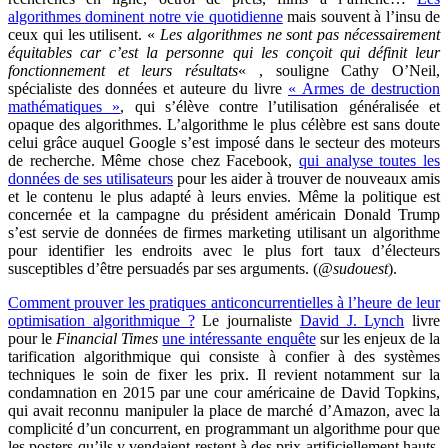
algorithmes dominent notre vie quotidienne
mais souvent à l’insu de
ceux qui les utilisent. «
Les algorithmes ne sont pas nécessairement
équitables car c’est la personne qui les conçoit qui définit leur
fonctionnement et leurs résultats
« , souligne Cathy O’Neil,
spécialiste des données et auteure du livre
« Armes de destruction
mathématiques »
, qui s’élève contre l’utilisation généralisée et
opaque des algorithmes.
L’algorithme le plus célèbre est sans doute
celui grâce auquel Google s’est imposé dans le secteur des moteurs
de recherche. Même chose chez Facebook,
qui analyse toutes les
données de ses utilisateurs
pour les aider à trouver de nouveaux amis
et le contenu le plus adapté à leurs envies.
Même la politique est
concernée et la campagne du président américain Donald Trump
s’est servie de données de firmes marketing utilisant un algorithme
pour identifier les endroits avec le plus fort taux d’électeurs
susceptibles d’être persuadés par ses arguments. (
@sudouest
).
Comment prouver les pratiques anticoncurrentielles à l’heure de leur
optimisation algorithmique ?
Le journaliste
David J. Lynch
livre
pour le
Financial Times
une intéressante enquête
sur les enjeux de la
tarification algorithmique qui consiste à confier à des systèmes
techniques le soin de fixer les prix. Il revient notamment sur la
condamnation en 2015 par une cour américaine de David Topkins,
qui avait reconnu manipuler la place de marché d’Amazon, avec la
complicité d’un concurrent, en programmant un algorithme pour que
les posters qu’ils y vendaient restent à des prix artificiellement hauts.