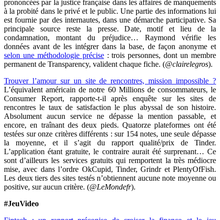
prononcées par la justice française dans les affaires de manquements
à la probité dans le privé et le public. Une partie des informations lui
est fournie par des internautes, dans une démarche participative. Sa
principale source reste la presse. Date, motif et lieu de la
condamnation, montant du préjudice… Raymond vérifie les
données avant de les intégrer dans la base, de façon anonyme et
selon une méthodologie précise
: trois personnes, dont un membre
permanent de Transparency, valident chaque fiche. (
@clairelegros
).
Trouver l’amour sur un site de rencontres, mission impossible ?
L’équivalent américain de notre 60 Millions de consommateurs, le
Consumer Report, rapporte-t-il après enquête sur les sites de
rencontres le taux de satisfaction le plus abyssal de son histoire.
Absolument aucun service ne dépasse la mention passable, et
encore, en traînant des deux pieds. Quatorze plateformes ont été
testées sur onze critères différents : sur 154 notes, une seule dépasse
la moyenne, et il s’agit du rapport qualité/prix de Tinder.
L’application étant gratuite, le contraire aurait été surprenant… Ce
sont d’ailleurs les services gratuits qui remportent la très médiocre
mise, avec dans l’ordre OkCupid, Tinder, Grindr et PlentyOfFish.
Les deux tiers des sites testés n’obtiennent aucune note moyenne ou
positive, sur aucun critère. (
@LeMondefr
).
#JeuVideo