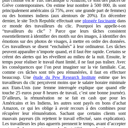
plus connue est le Turc mécanique d’Amazon, ce sont des places de
Grève contemporaines. On estime leur nombre à 500 000, ils sont
principalement américains (à 75%, avec une grande part de femmes)
ou des hommes indiens (aux alentours de 20%). En décembre
dernier, le site Tech Republic effectuait une
plongée fascinante
dans
ce monde des travailleurs du clic. Pourquoi les appelle-t-on
“travailleurs du clic” ? Parce que leurs tâches consistent
essentiellement à identifier des motifs sur des images, à identifier des
émotions sur des photos de visages, à mettre en ordre des données.
Ces travailleurs se disent “enchaînés” à leur ordinateur. Les tâches
peuvent apparaître n’importe quand, et il faut être rapide. Certains se
créent des alertes qui les réveillent au milieu de la nuit. Ensuite, le
temps pour réaliser le travail étant limité, il ne faut pas traîner. Avec
les conséquences que l’on peut imaginer sur la vie familiale. Car,
comme ces tâches sont très peu rémunérées, il faut en effectuer
beaucoup. Une
étude du Pew Research Institute
estime que les
travailleurs du clic perçoivent moins que le salaire horaire minimale
aux Etats-Unis (une femme interrogée explique que quand elle
touche 25 euros pour 8 heures de travail, c’est une bonne journée).
D’ailleurs, la rémunération ne se fait en cash que pour les
Américains et les Indiens, les autres sont payés en bons d’achat
Amazon, ce qui les oblige à avoir recours à des combines pour
récupérer leur rémunération. Sachant que certains clients sont
mauvais payeurs (ils rejettent le travail effectué, sans explication).
Les travailleurs les plus aguerris prennent le temps, avant d’accepter