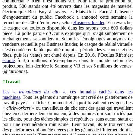
commercial ? Rien n’est moins sûr. Pour faire la promotion du
produit, 500 stands ont été ouverts dans les magasins de matériel
électronique Best Buy à travers les Etats-Unis. Face à l’absence
d’engouement du public, Facebook a annoncé cette semaine la
fermeture de 200 d’entre eux, selon
Business Insider
. En revanche,
le casque est toujours disponible dans les rayons pour 600 dollars
pièce. La porte-parole d’Oculus explique qu’il s’agit simplement de
« changements saisonniers ». Selon les témoignages anonymes de
vendeurs recueillis par Business Insider, le casque de réalité virtuelle
s’est écoulée en faible quantité durant la période des vacances et des
fêtes, puis les ventes ont chuté depuis. En 2016, l’Oculus Rift s’est
écoulé
à 3,6 millions d’exemplaires dans le monde selon des
projections, loin derrière le Samsung VR et ses 5 millions de ventes.
(
@latribune
).
#Travail
Les «
travailleurs du clic
», ces humains cachés dans les
machines
. Tous les géants du numérique ont créé des plateformes de
travail payé à la tâche. Comment et à quoi travaillent ces gens.Les
«
clickworkers
» ou travailleurs du clic sont des gens qui travaillent
chez eux, derrière leur ordinateur, à des horaires qui sont dictés par
les clients, pour des tâches simples et répétitives, sans aucun statut et
pour une rémunération minuscule. Leur travail, ils le trouvent sur
des plateformes qui ont été créées par les géants de l’Internet, dont la