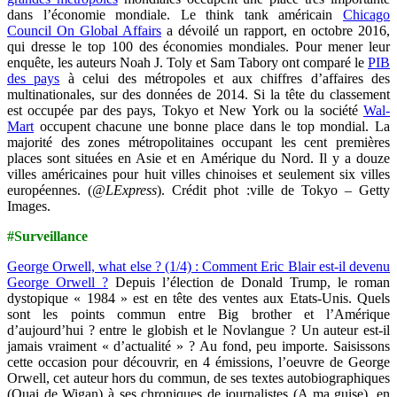
dans l’économie mondiale. Le think tank américain
Chicago
Council On Global Affairs
a dévoilé un rapport, en octobre 2016,
qui dresse le top 100 des économies mondiales. Pour mener leur
enquête, les auteurs Noah J. Toly et Sam Tabory ont comparé le
PIB
des pays
à celui des métropoles et aux chiffres d’affaires des
multinationales, sur des données de 2014. Si la tête du classement
est occupée par des pays, Tokyo et New York ou la société
Wal-
Mart
occupent chacune une bonne place dans le top mondial. La
majorité des zones métropolitaines occupant les cent premières
places sont situées en Asie et en Amérique du Nord. Il y a douze
villes américaines pour huit villes chinoises et seulement six villes
européennes. (
@LExpress
). Crédit phot :ville de Tokyo – Getty
Images.
#Surveillance
George Orwell, what else ? (1/4) : Comment Eric Blair est-il devenu
George Orwell ?
Depuis l’élection de Donald Trump, le roman
dystopique « 1984 » est en tête des ventes aux Etats-Unis. Quels
sont les points commun entre Big brother et l’Amérique
d’aujourd’hui ? entre le globish et le Novlangue ? Un auteur est-il
jamais vraiment « d’actualité » ? Au fond, peu importe. Saisissons
cette occasion pour découvrir, en 4 émissions, l’oeuvre de George
Orwell, cet auteur hors du commun, de ses textes autobiographiques
(Quai de Wigan) à ses chroniques de journalistes (A ma guise), en