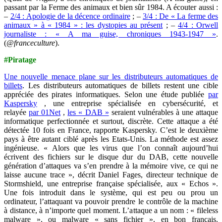
passant par la Ferme des animaux et bien sûr 1984. A écouter aussi :
–
2/4 : Apologie de la décence ordinaire
; –
3/4 : De « La ferme des
animaux » à « 1984 » : les dystopies au présent
; –
4/4 : Orwell
journaliste : « A ma guise, chroniques 1943-1947 »
.
(
@franceculture
).
#Piratage
Une nouvelle menace plane sur les distributeurs automatiques de
billets
. Les distributeurs automatiques de billets restent une cible
appréciée des pirates informatiques. Selon une étude publiée
par
Kaspersky
, une entreprise spécialisée en cybersécurité, et
relayée
par 01Net
,
les « DAB »
seraient vulnérables à une attaque
informatique perfectionnée et surtout, discrète. Cette attaque a été
détectée 10 fois en France, rapporte Kaspersky. C’est le deuxième
pays à être autant ciblé après les Etats-Unis. La méthode est assez
ingénieuse. « Alors que les virus que l’on connaît aujourd’hui
écrivent des fichiers sur le disque dur du DAB, cette nouvelle
génération d’attaques va s’en prendre à la mémoire vive, ce qui ne
laisse aucune trace », décrit Daniel Fages, directeur technique de
Stormshield, une entreprise française spécialisée, aux « Echos ».
Une fois introduit dans le système, qui est peu ou prou un
ordinateur, l’attaquant va pouvoir prendre le contrôle de la machine
à distance, à n’importe quel moment. L’attaque a un nom : « fileless
malware », ou malware « sans fichier », en bon français.