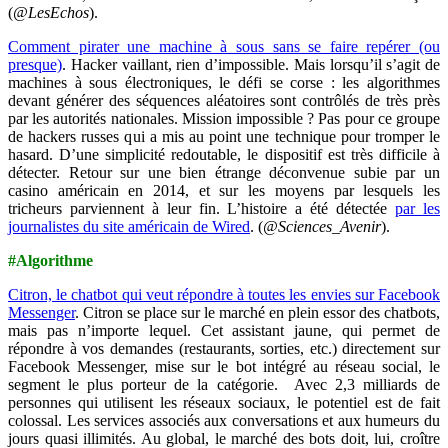
(
@LesEchos
).
Comment pirater une machine à sous sans se faire repérer (ou
presque)
. Hacker vaillant, rien d’impossible. Mais lorsqu’il s’agit de
machines à sous électroniques, le défi se corse : les algorithmes
devant générer des séquences aléatoires sont contrôlés de très près
par les autorités nationales. Mission impossible ? Pas pour ce groupe
de hackers russes qui a mis au point une technique pour tromper le
hasard. D’une simplicité redoutable, le dispositif est très difficile à
détecter. Retour sur une bien étrange déconvenue subie par un
casino américain en 2014, et sur les moyens par lesquels les
tricheurs parviennent à leur fin. L’histoire a été détectée
par les
journalistes du site américain de Wired
. (
@Sciences_Avenir
).
#Algorithme
Citron, le chatbot qui veut répondre à toutes les envies sur Facebook
Messenger
.
Citron se place sur le marché en plein essor des chatbots,
mais pas n’importe lequel. Cet assistant jaune, qui permet de
répondre à vos demandes (restaurants, sorties, etc.) directement sur
Facebook Messenger, mise sur le bot intégré au réseau social, le
segment le plus porteur de la catégorie. Avec 2,3 milliards de
personnes qui utilisent les réseaux sociaux, le potentiel est de fait
colossal. Les services associés aux conversations et aux humeurs du
jours quasi illimités. Au global, le marché des bots doit, lui, croître