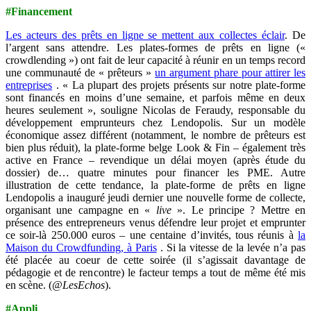
#Financement
Les acteurs des prêts en ligne se mettent aux collectes éclair
. De
l’argent sans attendre. Les plates-formes de prêts en ligne («
crowdlending ») ont fait de leur capacité à réunir en un temps record
une communauté de « prêteurs »
un argument phare pour attirer les
entre­prises
. « La plupart des projets présents sur notre plate-forme
sont financés en moins d’une semaine, et parfois même en deux
heures seulement », souligne Nicolas de Feraudy, responsable du
développement emprunteurs chez Lendopolis. Sur un modèle
économique assez différent (notamment, le nombre de prêteurs est
bien plus réduit), la ­plate-forme belge Look & Fin – également très
active en France – revendique un délai moyen (après étude du
dossier) de… quatre minutes pour financer les PME. Autre
illustration de cette tendance, la plate-forme de prêts en ligne
Lendopolis a inauguré jeudi dernier une nouvelle forme de collecte,
organisant une campagne en «
live
». Le principe ? ­Mettre en
présence des entrepreneurs venus défendre leur projet et emprunter
ce soir-là 250.000 euros – une centaine d’invités, tous réunis à
la
Maison du Crowdfunding, à Paris
. Si la vitesse de la levée n’a pas
été placée au coeur de cette soirée (il s’agissait davantage de
pédagogie et de rencontre) le facteur temps a tout de même été mis
en scène. (
@LesEchos
).
#Appli