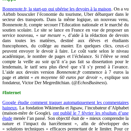
Bonnenote.fr, la start-up qui ubérise les devoirs à la maison
. On a vu
Airbnb bousculer l’économie du tourisme, Uber débarquer dans le
secteur des transports. Dans la même logique, un nouveau venu,
Bonnenote.fr, compte secouer l’Education nationale et le marché du
soutien scolaire. Le site se lance en France en vue de proposer un
service nouveau, «
sur mesure
», d’aide à la rédaction de devoirs
dans toutes les matières, destiné aux élèves et étudiants
francophones, du collège au master. En quelques clics, ceux-ci
peuvent envoyer le devoir à faire. Le coût varie selon le niveau
académique, le nombre de pages et l’échéance. Si l’élève se rend
compte la veille au soir qu’il n’a pas fait sa dissertation pour le
lendemain, le tarif sera plus élevé que s’il s’y prend à l’avance.
L’aide aux devoirs version
Bonnenote.fr
commence à 7 euros la
page et atteint «
en moyenne 60 euros par devoir
», explique son
fondateur, Victor Der Megreditchian. (
@EchosBusiness
).
#Internet
Google étudie comment traquer automatiquement les commentaires
haineux
. La fondation Wikimedia et Jigsaw, l’incubateur d’Alphabet
(maison-mère de Google),
ont publié le 7 février les résultats d’une
étude
menée l’an passé. Son objectif était de « mieux comprendre la
nature et l’impact du harcèlement », afin de développer des
« solutions techniques » efficaces permettant de le limiter. Pour ce