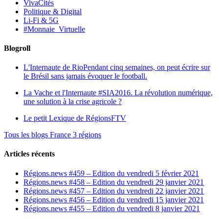
VivaCités
Politique & Digital
Li-Fi & 5G
#Monnaie_Virtuelle
Blogroll
L'Internaute de Rio
Pendant cinq semaines, on peut écrire sur
le Brésil sans jamais évoquer le football.
La Vache et l'Internaute
#SIA2016. La révolution numérique,
une solution à la crise agricole ?
Le petit Lexique de RégionsFTV
Tous les blogs France 3 régions
Articles récents
Régions.news #459 – Edition du vendredi 5 février 2021
Régions.news #458 – Edition du vendredi 29 janvier 2021
Régions.news #457 – Edition du vendredi 22 janvier 2021
Régions.news #456 – Edition du vendredi 15 janvier 2021
Régions.news #455 – Edition du vendredi 8 janvier 2021