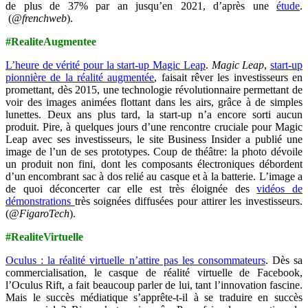
de plus de 37% par an jusqu’en 2021, d’après une
étude
.
(
@frenchweb
).
#RealiteAugmentee
L’heure de vérité pour la start-up Magic Leap
.
Magic Leap
,
start-up
pionnière de la réalité augmentée
, faisait rêver les investisseurs en
promettant, dès 2015, une technologie révolutionnaire permettant de
voir des images animées flottant dans les airs, grâce à de simples
lunettes. Deux ans plus tard, la start-up n’a encore sorti aucun
produit. Pire, à quelques jours d’une rencontre cruciale pour Magic
Leap avec ses investisseurs, le site Business Insider a publié une
image de l’un de ses prototypes. Coup de théâtre: la photo dévoile
un produit non fini, dont les composants électroniques débordent
d’un encombrant sac à dos relié au casque et à la batterie. L’image a
de quoi déconcerter car elle est très éloignée des
vidéos de
démonstrations
très soignées diffusées pour attirer les investisseurs.
(
@FigaroTech
).
#RealiteVirtuelle
Oculus : la réalité virtuelle n’attire pas les consommateurs
. Dès sa
commercialisation, le casque de réalité virtuelle de Facebook,
l’Oculus Rift, a fait beaucoup parler de lui, tant l’innovation fascine.
Mais le succès médiatique s’apprête-t-il à se traduire en succès