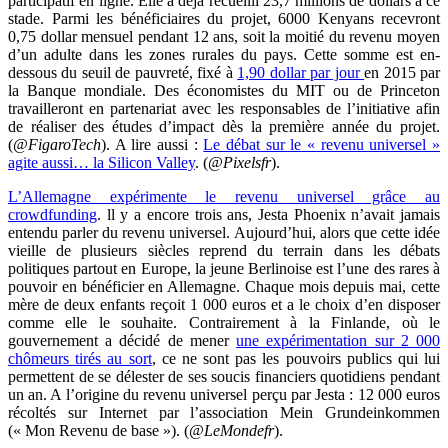
participatif en ligne. Elle a déjà recueilli 23,7 millions de dollars à ce
stade. Parmi les bénéficiaires du projet, 6000 Kenyans recevront
0,75 dollar mensuel pendant 12 ans, soit la moitié du revenu moyen
d’un adulte dans les zones rurales du pays. Cette somme est en-
dessous du seuil de pauvreté, fixé à
1,90 dollar par jour
en 2015 par
la Banque mondiale. Des économistes du MIT ou de Princeton
travailleront en partenariat avec les responsables de l’initiative afin
de réaliser des études d’impact dès la première année du projet.
(
@FigaroTech
). A lire aussi :
Le débat sur le « revenu universel »
agite aussi… la Silicon Valley
. (
@Pixelsfr
).
L’Allemagne expérimente le revenu universel grâce au
crowdfunding
.
ll y a encore trois ans, Jesta Phoenix n’avait jamais
entendu parler du revenu universel. Aujourd’hui, alors que cette idée
vieille de plusieurs siècles reprend du terrain dans les débats
politiques partout en Europe, la jeune Berlinoise est l’une des rares à
pouvoir en bénéficier en Allemagne. Chaque mois depuis mai, cette
mère de deux enfants reçoit 1 000 euros et a le choix d’en disposer
comme elle le souhaite. Contrairement à la Finlande, où le
gouvernement a décidé de mener
une expérimentation sur 2 000
chômeurs tirés au sort
, ce ne sont pas les pouvoirs publics qui lui
permettent de se délester de ses soucis financiers quotidiens pendant
un an. A l’origine du revenu universel perçu par Jesta : 12 000 euros
récoltés sur Internet par l’association Mein Grundeinkommen
(« Mon Revenu de base »).
(
@LeMondefr
).