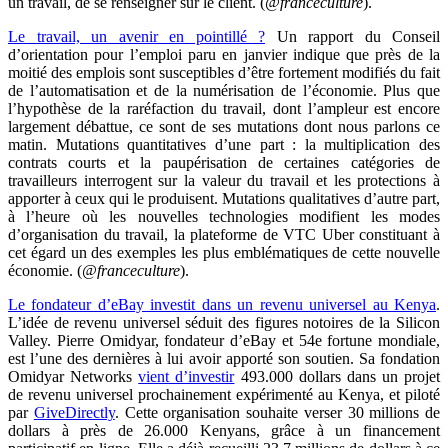
un travail, de se renseigner sur le client. (
@franceculture
).
Le travail, un avenir en pointillé ?
Un rapport du Conseil
d’orientation pour l’emploi paru en janvier indique que près de la
moitié des emplois sont susceptibles d’être fortement modifiés du fait
de l’automatisation et de la numérisation de l’économie. Plus que
l’hypothèse de la raréfaction du travail, dont l’ampleur est encore
largement débattue, ce sont de ses mutations dont nous parlons ce
matin. Mutations quantitatives d’une part : la multiplication des
contrats courts et la paupérisation de certaines catégories de
travailleurs interrogent sur la valeur du travail et les protections à
apporter à ceux qui le produisent. Mutations qualitatives d’autre part,
à l’heure où les nouvelles technologies modifient les modes
d’organisation du travail, la plateforme de VTC Uber constituant à
cet égard un des exemples les plus emblématiques de cette nouvelle
économie. (
@franceculture
).
Le fondateur d’eBay investit dans un revenu universel au Kenya
.
L’idée de revenu universel séduit des figures notoires de la Silicon
Valley. Pierre Omidyar, fondateur d’eBay et 54e fortune mondiale,
est l’une des dernières à lui avoir apporté son soutien. Sa fondation
Omidyar Networks
vient d’investir
493.000 dollars dans un projet
de revenu universel prochainement expérimenté au Kenya, et piloté
par
GiveDirectly
. Cette organisation souhaite verser 30 millions de
dollars à près de 26.000 Kenyans, grâce à un financement