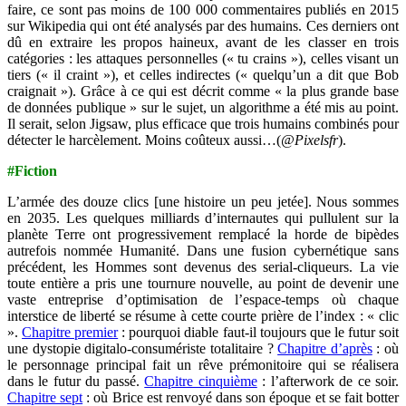
faire, ce sont pas moins de 100 000 commentaires publiés en 2015
sur Wikipedia qui ont été analysés par des humains. Ces derniers ont
dû en extraire les propos haineux, avant de les classer en trois
catégories : les attaques personnelles (« tu crains »), celles visant un
tiers (« il craint »), et celles indirectes (« quelqu’un a dit que Bob
craignait »). Grâce à ce qui est décrit comme « la plus grande base
de données publique » sur le sujet, un algorithme a été mis au point.
Il serait, selon Jigsaw, plus efficace que trois humains combinés pour
détecter le harcèlement. Moins coûteux aussi…(
@Pixelsfr
).
#Fiction
L’armée des douze clics [une histoire un peu jetée]. Nous sommes
en 2035. Les quelques milliards d’internautes qui pullulent sur la
planète Terre ont progressivement remplacé la horde de bipèdes
autrefois nommée Humanité. Dans une fusion cybernétique sans
précédent, les Hommes sont devenus des serial-cliqueurs. La vie
toute entière a pris une tournure nouvelle, au point de devenir une
vaste entreprise d’optimisation de l’espace-temps où chaque
interstice de liberté se résume à cette courte prière de l’index : « clic
».
Chapitre premier
: pourquoi diable faut-il toujours que le futur soit
une dystopie digitalo-consumériste totalitaire ?
Chapitre d’après
: où
le personnage principal fait un rêve prémonitoire qui se réalisera
dans le futur du passé.
Chapitre cinquième
: l’afterwork de ce soir.
Chapitre sept
: où Brice est renvoyé dans son époque et se fait botter