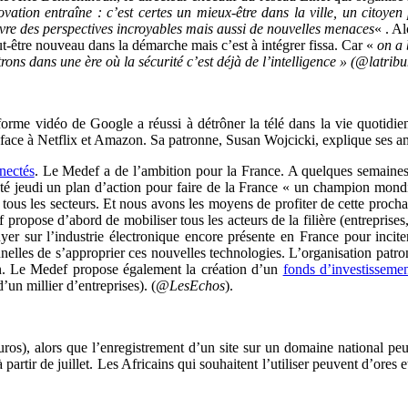
ion entraîne : c’est certes un mieux-être dans la ville, un citoyen pl
uvre des perspectives incroyables mais aussi de nouvelles menaces
« . Al
t-être nouveau dans la démarche mais c’est à intégrer fissa. Car «
on a 
rons dans une ère où la sécurité c’est déjà de l’intelligence » (@latri
-forme vidéo de Google a réussi à détrôner la télé dans la vie quotidi
s face à Netflix et Amazon. Sa patronne, Susan Wojcicki, explique ses 
nectés
. Le Medef a de l’ambition pour la France. A quelques semaines d
té jeudi un plan d’action pour faire de la France « un champion mondia
tous les secteurs. Et nous avons les moyens de profiter de cette procha
 propose d’abord de mobiliser tous les acteurs de la filière (entreprise
yer sur l’industrie électronique encore présente en France pour incite
itionnelles de s’approprier ces nouvelles technologies. L’organisation p
on. Le Medef propose également la création d’un
fonds d’investisseme
un millier d’entreprises). (
@LesEchos
).
 euros), alors que l’enregistrement d’un site sur un domaine national p
 partir de juillet. Les Africains qui souhaitent l’utiliser peuvent d’ore