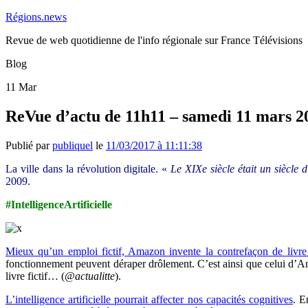
Régions.news
Revue de web quotidienne de l'info régionale sur France Télévisions
Blog
11
Mar
ReVue d’actu de 11h11 – samedi 11 mars 2
Publié par
publiquel
le
11/03/2017 à 11:11:38
La ville dans la révolution digitale. «
Le XIXe siècle était un siècle d
2009.
#IntelligenceArtificielle
Mieux qu’un emploi fictif, Amazon invente la contrefaçon de livr
fonctionnement peuvent déraper drôlement. C’est ainsi que celui d’Ama
livre fictif… (
@actualitte
).
L’intelligence artificielle pourrait affecter nos capacités cognitives
. E