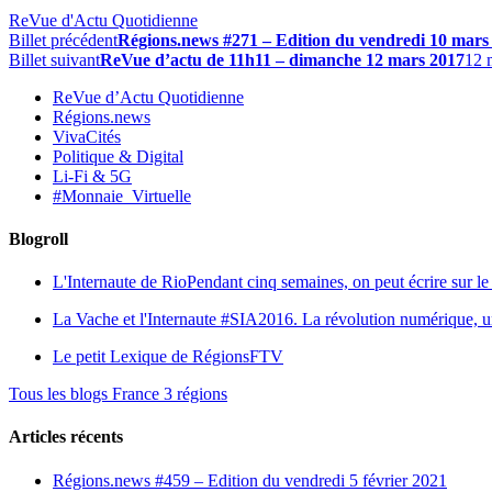
ReVue d'Actu Quotidienne
Billet précédent
Régions.news #271 – Edition du vendredi 10 mars
Billet suivant
ReVue d’actu de 11h11 – dimanche 12 mars 2017
12 
ReVue d’Actu Quotidienne
Régions.news
VivaCités
Politique & Digital
Li-Fi & 5G
#Monnaie_Virtuelle
Blogroll
L'Internaute de Rio
Pendant cinq semaines, on peut écrire sur le 
La Vache et l'Internaute
#SIA2016. La révolution numérique, une 
Le petit Lexique de RégionsFTV
Tous les blogs France 3 régions
Articles récents
Régions.news #459 – Edition du vendredi 5 février 2021