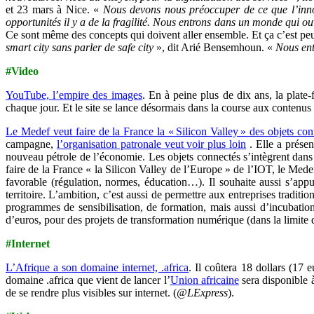
et 23 mars à Nice. «
Nous devons nous préoccuper de ce que l’innovat
opportunités il y a de la fragilité. Nous entrons dans un monde qui o
Ce sont même des concepts qui doivent aller ensemble. Et ça c’est peu
smart city sans parler de safe city
», dit Arié Bensemhoun. «
Nous ent
#Video
YouTube, l’empire des images
. En à peine plus de dix ans, la plate
chaque jour. Et le site se lance désormais dans la course aux contenu
Le Medef veut faire de la France la « Silicon Valley » des objets con
campagne,
l’organisation patronale veut voir plus loin
. Elle a présen
nouveau pétrole de l’économie. Les objets connectés s’intègrent dans 
faire de la France « la Silicon Valley de l’Europe » de l’IOT, le Medef
favorable (régulation, normes, éducation…). Il souhaite aussi s’appu
territoire. L’ambition, c’est aussi de permettre aux entreprises trad
programmes de sensibilisation, de formation, mais aussi d’incubati
d’euros, pour des projets de transformation numérique (dans la limite d’
#Internet
L’Afrique a son domaine internet, .africa
. Il coûtera 18 dollars (17
domaine .africa que vient de lancer l’
Union africaine
sera disponible à
de se rendre plus visibles sur internet. (
@LExpress
).