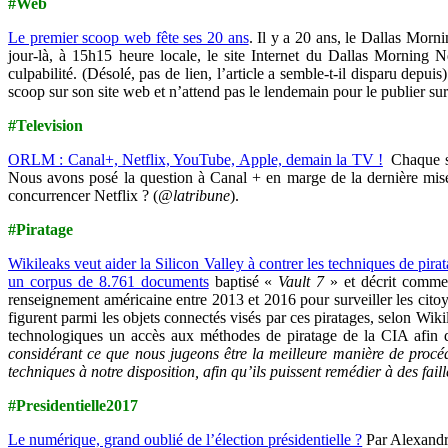
#Web
Le premier scoop web fête ses 20 ans
. Il y a 20 ans, le Dallas Morn
jour-là, à 15h15 heure locale, le site Internet du Dallas Morning
culpabilité. (Désolé, pas de lien, l’article a semble-t-il disparu depu
scoop sur son site web et n’attend pas le lendemain pour le publier sur l
#Television
ORLM : Canal+, Netflix, YouTube, Apple, demain la TV !
Chaque se
Nous avons posé la question à Canal + en marge de la dernière mis
concurrencer Netflix ? (
@latribune
).
#Piratage
Wikileaks veut aider la Silicon Valley à contrer les techniques de pira
un corpus de 8.761 documents
baptisé «
Vault 7
» et décrit comm
renseignement américaine entre 2013 et 2016 pour surveiller les citoye
figurent parmi les objets connectés visés par ces piratages, selon Wik
technologiques un accès aux méthodes de piratage de la CIA afin de
considérant ce que nous jugeons être la meilleure manière de procé
techniques à notre disposition, afin qu’ils puissent remédier à des fail
#Presidentielle2017
Le numérique, grand oublié de l’élection présidentielle ?
Par Alexandra