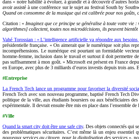
dans « notre habilité à évoluer, à grandir et à découvrir d’autres hor
avoir assisté à une conférence sur le sujet au festival South by Southw
Quand on consomme de la musique qui est calibrée pour nos goûts, on
Citation : «
Imaginez que ce principe se généralise à toute votre vie :
algorithmes] collectent, toutes nos microdécisions, ils peuvent bientôt
Vahé Torossian : « L’intelligence artificielle va répondre aux besoins
présidentielle française. « On aimerait que le numérique soit plus re
incompréhensions. Le numérique est pourtant un formidable vecteur de
homme-femme, inclusion dans le travail et surtout il doit permettre de
pas suffisamment à mon goût. » Microsoft est présent en France depui
en Europe, avec plus de 3 milliards d’euros investis depuis trois ans. E
#Entreprise
La French Tech lance un programme pour favoriser la diversité social
French Tech avec son nouveau programme, baptisé French Tech Dive
politique de la ville, aux étudiants boursiers ou aux bénéficiaires 
expérimentale. Il devrait ensuite être mis en place dans l’ensemble d
#Ville
Quand la smart city doit être une safe city
. Des objets connectés qui se
des problématiques sécuritaires. C’est même là un enjeu essentiel q
nouveaux services au citoyen, pour la digitalisation des services
», no