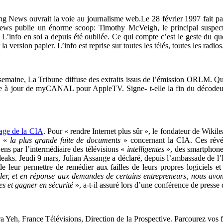
ing News ouvrait la voie au journalisme web.Le 28 février 1997 fait par
 News publie un énorme scoop: Timothy McVeigh, le principal suspect
is) L’info en soi a depuis été oubliée. Ce qui compte c’est le geste du 
a version papier. L’info est reprise sur toutes les télés, toutes les radio
maine, La Tribune diffuse des extraits issus de l’émission ORLM. Quel
e à jour de myCANAL pour AppleTV. Signe- t-elle la fin du décodeur?
tage de la CIA
. Pour « rendre Internet plus sûr », le fondateur de Wikil
e «
la plus grande fuite de documents
» concernant la CIA. Ces révél
ns par l’intermédiaire des télévisions «
intelligentes
», des smartphone
ileaks. Jeudi 9 mars, Julian Assange a déclaré, depuis l’ambassade de l’
 leur permettre de remédier aux failles de leurs propres logiciels e
der, et en réponse aux demandes de certains entrepreneurs, nous avons
les et gagner en sécurité
», a-t-il assuré lors d’une conférence de presse
 Yeh, France Télévisions, Direction de la Prospective. Parcourez vos fil