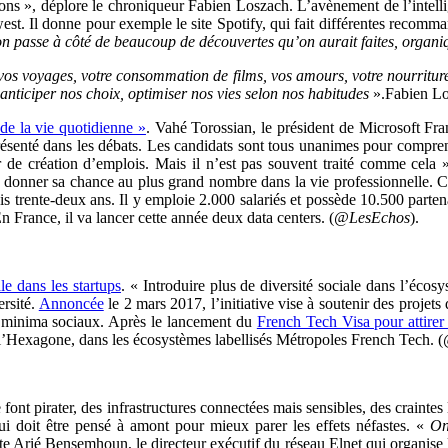
izons », déplore le chroniqueur Fabien Loszach. L’avènement de l’intellig
est. Il donne pour exemple le site Spotify, qui fait différentes recomma
 passe à côté de beaucoup de découvertes qu’on aurait faites, organiq
 vos voyages, votre consommation de films, vos amours, votre nourriture 
 anticiper nos choix, optimiser nos vies selon nos habitudes
»
.
Fabien Lo
 de la vie quotidienne »
. Vahé Torossian, le président de Microsoft Fran
présenté dans les débats. Les candidats sont tous unanimes pour comprend
 création d’emplois. Mais il n’est pas souvent traité comme cela », a
 donner sa chance au plus grand nombre dans la vie professionnelle. C’e
s trente-deux ans. Il y emploie 2.000 salariés et possède 10.500 parte
n France, il va lancer cette année deux data centers. (
@LesEchos
).
e dans les startups
. « Introduire plus de diversité sociale dans l’écosy
rsité.
Annoncée
le 2 mars 2017, l’initiative vise à soutenir des projets
des minima sociaux. Après le lancement du
French Tech Visa pour attirer 
e l’Hexagone, dans les écosystèmes labellisés Métropoles French Tech. (
 font pirater, des infrastructures connectées mais sensibles, des craintes
ui doit être pensé à amont pour mieux parer les effets néfastes. «
On
te Arié Bensemhoun, le directeur exécutif du réseau Elnet qui organise 