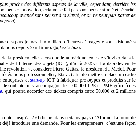
us proche des différents aspects de la ville, cependant, derrière les
ors penser innovation, cela ne se fait pas sans penser sûreté et sécurité.
beaucoup avancé sans penser à la sûreté, or on ne peut plus parler de
bunepaca
).
enne des plus jeunes. Un milliard d’heures d’images y sont visionnées
ambitions depuis San Bruno. (
@LesEchos
).
e la présidentielle, alors que le numérique tente de s’inviter dans la
l » de l’Internet des objets (IOT), d’ici à 2025. « La data devient le
ine révolution », considère Pierre Gattaz, le président du Medef. Pour
s, fédérations professionnelles, Etat…) afin de mettre en place un cadre
r entreprises et
start-up
IOT à fabriquer prototypes et produits sur le
atronale souhaite ainsi accompagner les 100.000 TPE et PME grâce à des
nt
, qui pourra accorder des tickets compris entre 50.000 et 2 millions
eu coûter jusqu’à 250 dollars dans certains pays d’Afrique. Le nom de
s et déjà introduire une demande. Pour les entrepreneurs, c’est une façon