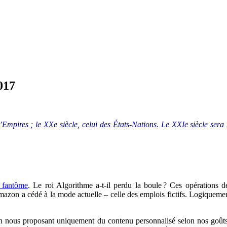
017
’Empires ; le XXe siècle, celui des États-Nations. Le XXIe siècle sera u
e fantôme
.
Le roi Algorithme a-t-il perdu la boule ? Ces opérations d
zon a cédé à la mode actuelle – celle des emplois fictifs. Logiquement, 
n nous proposant uniquement du contenu personnalisé selon nos goûts, 