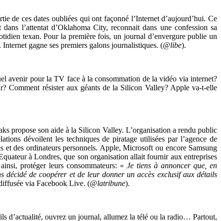
tie de ces dates oubliées qui ont façonné l’Internet d’aujourd’hui. Ce
 dans l’attentat d’Oklahoma City, reconnait dans une confession sa
quotidien texan. Pour la première fois, un journal d’envergure publie un
s. Internet gagne ses premiers galons journalistiques. (
@libe
).
 avenir pour la TV face à la consommation de la vidéo via internet?
 Comment résister aux géants de la Silicon Valley? Apple va-t-elle
eaks propose son aide à la Silicon Valley. L’organisation a rendu public
ations dévoilent les techniques de piratage utilisées par l’agence de
s et des ordinateurs personnels. Apple, Microsoft ou encore Samsung
Equateur à Londres, que son organisation allait fournir aux entreprises
t ainsi, protéger leurs consommateurs: «
Je tiens à annoncer que, en
 décidé de coopérer et de leur donner un accès exclusif aux détails
 diffusée via Facebook Live. (
@latribune
).
s d’actualité, ouvrez un journal, allumez la télé ou la radio… Partout,