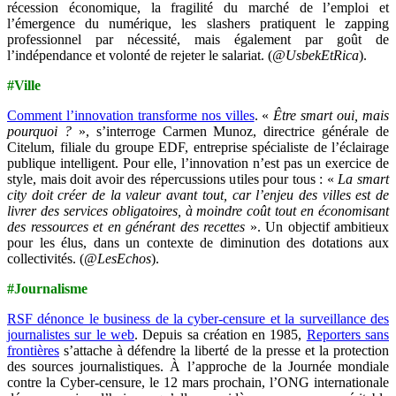
récession économique, la fragilité du marché de l’emploi et
l’émergence du numérique, les slashers pratiquent le zapping
professionnel par nécessité, mais également par goût de
l’indépendance et volonté de rejeter le salariat. (
@UsbekEtRica
).
#Ville
Comment l’innovation transforme nos villes
. «
Être smart oui, mais
pourquoi ?
», s’interroge Carmen Munoz, directrice générale de
Cite­lum, filiale du groupe EDF, entreprise spécia­liste de l’éclairage
publique intelligent. Pour elle, l’innovation n’est pas un exercice de
style, mais doit avoir des répercussions utiles pour tous : «
La smart
city doit créer de la valeur avant tout, car l’enjeu des villes est de
livrer des services obligatoires, à moindre coût tout en économisant
des ressources et en générant des recettes
». Un objectif ambitieux
pour les élus, dans un contexte de diminution des dotations aux
collectivités. (
@LesEchos
).
#Journalisme
RSF dénonce le business de la cyber-censure et la surveillance des
journalistes sur le web
. Depuis sa création en 1985,
Reporters sans
frontières
s’attache à défendre la liberté de la presse et la protection
des sources journalistiques. À l’approche de la Journée mondiale
contre la Cyber-censure, le 12 mars prochain, l’ONG internationale