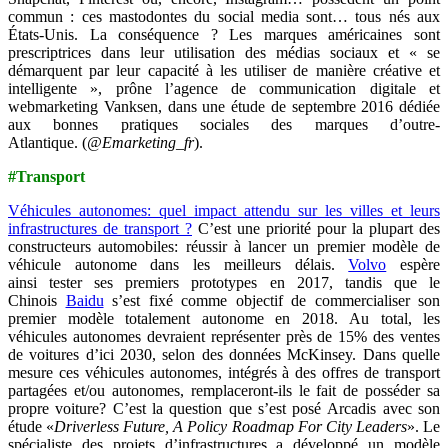
commun : ces mastodontes du social media sont… tous nés aux
États-Unis. La conséquence ? Les marques américaines sont
prescriptrices
dans leur utilisation des médias sociaux et « se
démarquent par leur capacité à les utiliser de manière créative et
intelligente », prône l’agence de communication digitale et
webmarketing Vanksen, dans une étude de septembre 2016 dédiée
aux bonnes pratiques sociales des marques d’outre-
Atlantique. (
@Emarketing_fr
).
#Transport
Véhicules autonomes: quel impact attendu sur les villes et leurs
infrastructures de transport ?
C’est une priorité pour la plupart des
constructeurs automobiles: réussir à lancer un premier modèle de
véhicule autonome dans les meilleurs délais.
Volvo
espère
ainsi tester ses premiers prototypes en 2017, tandis que le
Chinois
Baidu
s’est fixé comme objectif de commercialiser son
premier modèle totalement autonome en 2018. Au total, les
véhicules autonomes devraient représenter près de 15% des ventes
de voitures d’ici 2030, selon des données McKinsey. Dans quelle
mesure ces véhicules autonomes, intégrés à des offres de transport
partagées et/ou autonomes, remplaceront-ils le fait de posséder sa
propre voiture? C’est la question que s’est posé Arcadis avec son
étude «
Driverless Future, A Policy Roadmap For City Leaders
». Le
spécialiste des projets d’infrastructures a développé un modèle