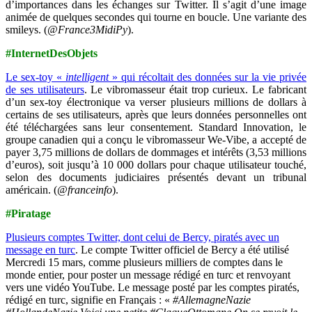
d’importances dans les échanges sur Twitter. Il s’agit d’une image
animée de quelques secondes qui tourne en boucle. Une variante des
smileys. (
@France3MidiPy
).
#InternetDesObjets
Le sex-toy «
intelligent
» qui récoltait des données sur la vie privée
de ses utilisateurs
. Le vibromasseur était trop curieux. Le fabricant
d’un sex-toy électronique va verser plusieurs millions de dollars à
certains de ses utilisateurs, après que leurs données personnelles ont
été téléchargées sans leur consentement. Standard Innovation, le
groupe canadien qui a conçu le vibromasseur We-Vibe, a accepté de
payer 3,75 millions de dollars de dommages et intérêts (3,53 millions
d’euros), soit jusqu’à 10 000 dollars pour chaque utilisateur touché,
selon des documents judiciaires présentés devant un tribunal
américain. (
@franceinfo
).
#Piratage
Plusieurs comptes Twitter, dont celui de Bercy, piratés avec un
message en turc
. Le compte Twitter officiel de Bercy a été utilisé
Mercredi 15 mars, comme plusieurs milliers de comptes dans le
monde entier, pour poster un message rédigé en turc et renvoyant
vers une vidéo YouTube. Le message posté par les comptes piratés,
rédigé en turc, signifie en Français : «
#AllemagneNazie