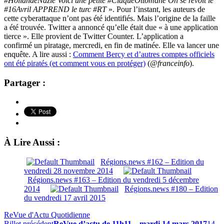
#HollandeNazie Voici une petite #ClaqueOttomane On se revoit le
#16Avril APPREND le turc #RT
». Pour l’instant, les auteurs de
cette cyberattaque n’ont pas été identifiés. Mais l’origine de la faille
a été trouvée. Twitter a annoncé qu’elle était due « à une application
tierce ». Elle provient de Twitter Counter. L’application a
confirmé un piratage, mercredi, en fin de matinée. Elle va lancer une
enquête. A lire aussi :
Comment Bercy et d’autres comptes officiels
ont été piratés (et comment vous en protéger)
(
@franceinfo
).
Partager :
À Lire Aussi :
Régions.news #162 – Edition du
vendredi 28 novembre 2014
Régions.news #163 – Edition du vendredi 5 décembre
2014
Régions.news #180 – Edition
du vendredi 17 avril 2015
ReVue d'Actu Quotidienne
Billet précédent
ReVue d’actu de 11h11 – mardi 14 mars 2017
14