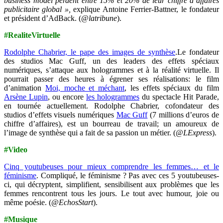
business model perdent entre 15% et 20% de leur chiffre d’affaires
publicitaire global »,
explique Antoine Ferrier-Battner, le fondateur
et président d’AdBack.
(
@latribune
).
#RealiteVirtuelle
Rodolphe Chabrier, le pape des images de synthèse
.Le fondateur
des studios Mac Guff, un des leaders des effets spéciaux
numériques, s’attaque aux hologrammes et à la réalité virtuelle. Il
pourrait passer des heures à égrener ses réalisations: le film
d’animation
Moi, moche et méchant
, les effets spéciaux du film
Arsène Lupin
, ou encore
les hologrammes
du spectacle Hit Parade,
en tournée actuellement. Rodolphe Chabrier, cofondateur des
studios d’effets visuels numériques
Mac Guff
(7 millions d’euros de
chiffre d’affaires), est un bourreau de travail; un amoureux de
l’image de synthèse qui a fait de sa passion un métier. (@
LExpress
).
#Video
Cinq youtubeuses pour mieux comprendre les femmes… et le
féminisme
. Compliqué, le féminisme ? Pas avec ces 5 youtubeuses-
ci, qui décryptent, simplifient, sensibilisent aux problèmes que les
femmes rencontrent tous les jours. Le tout avec humour, joie ou
même poésie. (
@EchosStart
).
#Musique