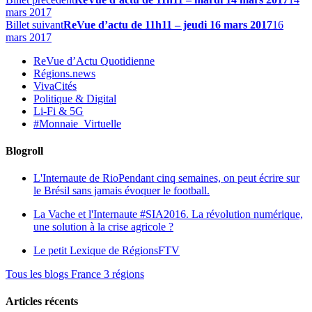
mars 2017
Billet suivant
ReVue d’actu de 11h11 – jeudi 16 mars 2017
16
mars 2017
ReVue d’Actu Quotidienne
Régions.news
VivaCités
Politique & Digital
Li-Fi & 5G
#Monnaie_Virtuelle
Blogroll
L'Internaute de Rio
Pendant cinq semaines, on peut écrire sur
le Brésil sans jamais évoquer le football.
La Vache et l'Internaute
#SIA2016. La révolution numérique,
une solution à la crise agricole ?
Le petit Lexique de RégionsFTV
Tous les blogs France 3 régions
Articles récents