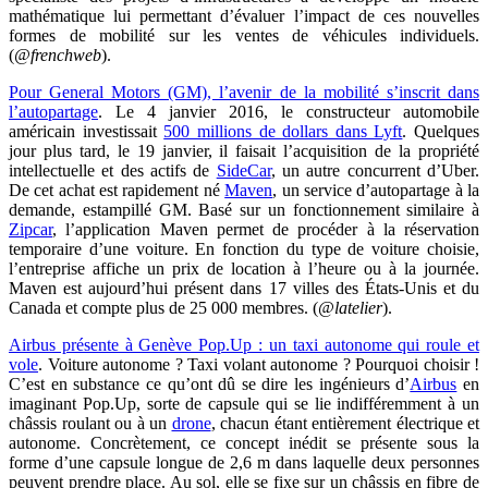
mathématique lui permettant d’évaluer l’impact de ces nouvelles
formes de mobilité sur les ventes de véhicules individuels.
(
@frenchweb
).
Pour General Motors (GM), l’avenir de la mobilité s’inscrit dans
l’autopartage
. Le 4 janvier 2016, le constructeur automobile
américain investissait
500 millions de dollars dans Lyft
. Quelques
jour plus tard, le 19 janvier, il faisait l’acquisition de la propriété
intellectuelle et des actifs de
SideCar
, un autre concurrent d’Uber.
De cet achat est rapidement né
Maven
, un service d’autopartage à la
demande, estampillé GM. Basé sur un fonctionnement similaire à
Zipcar
, l’application Maven permet de procéder à la réservation
temporaire d’une voiture. En fonction du type de voiture choisie,
l’entreprise affiche un prix de location à l’heure ou à la journée.
Maven est aujourd’hui présent dans 17 villes des États-Unis et du
Canada et compte plus de 25 000 membres. (
@latelier
).
Airbus présente à Genève Pop.Up : un taxi autonome qui roule et
vole
. Voiture autonome ? Taxi volant autonome ? Pourquoi choisir !
C’est en substance ce qu’ont dû se dire les ingénieurs d’
Airbus
en
imaginant Pop.Up, sorte de capsule qui se lie indifféremment à un
châssis roulant ou à un
drone
, chacun étant entièrement électrique et
autonome. Concrètement, ce concept inédit se présente sous la
forme d’une capsule longue de 2,6 m dans laquelle deux personnes
peuvent prendre place. Au sol, elle se fixe sur un châssis en fibre de