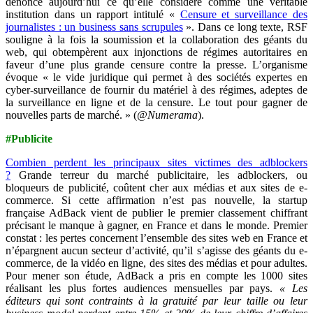
dénonce aujourd’hui ce qu’elle considère comme une véritable
institution dans un rapport intitulé «
Censure et surveillance des
journalistes : un business sans scrupules
». Dans ce long texte, RSF
souligne à la fois la soumission et la collaboration des géants du
web, qui obtempèrent aux injonctions de régimes autoritaires en
faveur d’une plus grande censure contre la presse. L’organisme
évoque « le vide juridique qui permet à des sociétés expertes en
cyber-surveillance de fournir du matériel à des régimes, adeptes de
la surveillance en ligne et de la censure. Le tout pour gagner de
nouvelles parts de marché. » (
@Numerama
).
#Publicite
Combien perdent les principaux sites victimes des adblockers
?
Grande terreur du marché publicitaire, les adblockers, ou
bloqueurs de publicité, coûtent cher aux médias et aux sites de e-
commerce. Si cette affirmation n’est pas nouvelle, la startup
française AdBack vient de publier le premier classement chiffrant
précisant le manque à gagner, en France et dans le monde. Premier
constat : les pertes concernent l’ensemble des sites web en France et
n’épargnent aucun secteur d’activité, qu’il s’agisse des géants du e-
commerce, de la vidéo en ligne, des sites des médias et pour adultes.
Pour mener son étude, AdBack a pris en compte les 1000 sites
réalisant les plus fortes audiences mensuelles par pays.
« Les
éditeurs qui sont contraints à la gratuité par leur taille ou leur