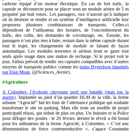
carbone équipé d’un moteur électrique. En cas de fort trafic, la
capsule se déconnecte pour se placer sous un module aérien de 5 m
propulsé par huit rotors. Les passagers, eux n’auront qu’à indiquer
où ils désirent se rendre et un système d’intelligence artificielle leur
proposera plusieurs combinaisons de transports. Celles-ci
dépendront de l’utilisateur, des horaires, de l’encombrement du
trafic, des coûts, des demandes de covoiturage, etc. Ensuite, les
passagers n’ont plus rien à faire, restant dans la même capsule durant
tout le trajet, les changements de module se faisant de façon
automatique. Les modules terrestres et aériens iront se garer tout
seuls après usage dans une station de recharge. Si le projet voit le
jour, Airbus prévoit de rendre ses capsules compatibles avec d’autres
moyens de transports publics comme les
trains Hyperloop imaginés
par Elon Musk
. (
@Sciences_Avenir
).
#Agriculture
A Colombes, l’écologie citoyenne perd une bataille (mais pas la
guerre)
. Implantée au pied d’un quartier HLM de la ville, la ferme
urbaine “Agrocité” fait les frais de l’alternance politique qui souhaite
transformer le site en parking. Mais elle reste un modèle de projet
participatif réussi, qui séduit de plus en plus. Un huissier et la Police
pour déloger des poules : le 20 février, dernier le réveil a été brutal
pour les utilisateurs de la ferme Agrocité, à Colombes. « C’est une
démonstration de force contreproductive », s’agace Constantin