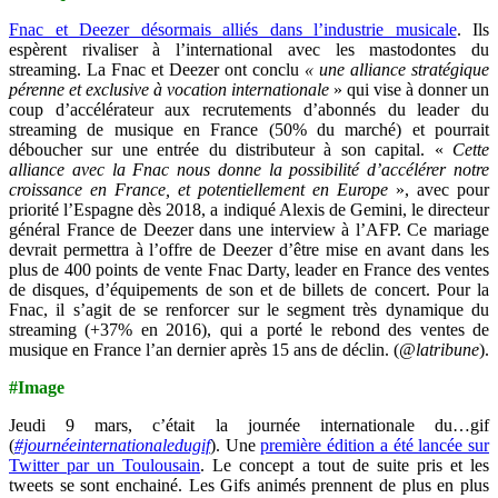
Fnac et Deezer désormais alliés dans l’industrie musicale
. Ils
espèrent rivaliser à l’international avec les mastodontes du
streaming. La Fnac et Deezer ont conclu
« une alliance stratégique
pérenne et exclusive à vocation internationale
» qui vise à donner un
coup d’accélérateur aux recrutements d’abonnés du leader du
streaming de musique en France (50% du marché) et pourrait
déboucher sur une entrée du distributeur à son capital. «
Cette
alliance avec la Fnac nous donne la possibilité d’accélérer notre
croissance en France, et potentiellement en Europe
», avec pour
priorité l’Espagne dès 2018, a indiqué Alexis de Gemini, le directeur
général France de Deezer dans une interview à l’AFP. Ce mariage
devrait permettra à l’offre de Deezer d’être mise en avant dans les
plus de 400 points de vente Fnac Darty, leader en France des ventes
de disques, d’équipements de son et de billets de concert. Pour la
Fnac, il s’agit de se renforcer sur le segment très dynamique du
streaming (+37% en 2016), qui a porté le rebond des ventes de
musique en France l’an dernier après 15 ans de déclin. (
@latribune
).
#Image
Jeudi 9 mars, c’était la journée internationale du…gif
(
#journéeinternationaledugif
). Une
première édition a été lancée sur
Twitter par un Toulousain
. Le concept a tout de suite pris et les
tweets se sont enchainé. Les Gifs animés prennent de plus en plus