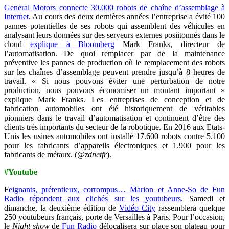
General Motors connecte 30.000 robots de chaîne d’assemblage à
Internet
. Au cours des deux dernières années l’entreprise a évité 100
pannes potentielles de ses robots qui assemblent des véhicules en
analysant leurs données sur des serveurs externes posiitonnés dans le
cloud
explique à Bloomberg
Mark Franks, directeur de
l’automatisation. De quoi remplacer par de la maintenance
préventive les pannes de production où le remplacement des robots
sur les chaînes d’assemblage peuvent prendre jusqu’à 8 heures de
travail. « Si nous pouvons éviter une perturbation de notre
production, nous pouvons économiser un montant important »
explique Mark Franks. Les entreprises de conception et de
fabrication automobiles ont été historiquement de véritables
pionniers dans le travail d’automatisation et continuent d’être des
clients très importants du secteur de la robotique. En 2016 aux Etats-
Unis les usines automobiles ont installé 17.600 robots contre 5.100
pour les fabricants d’appareils électroniques et 1.900 pour les
fabricants de métaux. (
@zdnetfr
).
#Youtube
F
eignants, prétentieux, corrompus… Marion et Anne-So de Fun
Radio répondent aux clichés sur les youtubeurs
.
Samedi et
dimanche, la deuxième édition de
Vidéo City
rassemblera quelque
250 youtubeurs français, porte de Versailles à Paris. Pour l’occasion,
le
Night show
de
Fun Radio
délocalisera sur place son plateau pour