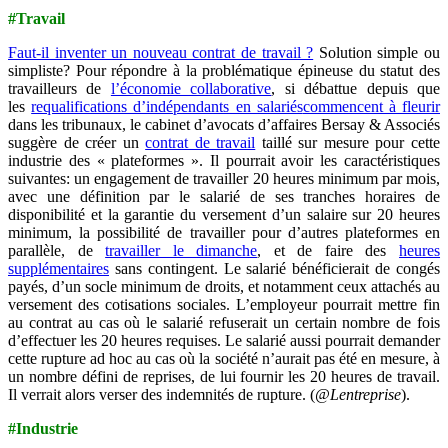
#Travail
Faut-il inventer un nouveau contrat de travail ?
Solution simple ou
simpliste? Pour répondre à la problématique épineuse du statut des
travailleurs de
l’économie collaborative
, si débattue depuis que
les
requalifications d’indépendants en salariés
commencent à fleurir
dans les tribunaux, le cabinet d’avocats d’affaires Bersay & Associés
suggère de créer un
contrat de travail
taillé sur mesure pour cette
industrie des « plateformes ». Il pourrait avoir les caractéristiques
suivantes: un engagement de travailler 20 heures minimum par mois,
avec une définition par le salarié de ses tranches horaires de
disponibilité et la garantie du versement d’un salaire sur 20 heures
minimum, la possibilité de travailler pour d’autres plateformes en
parallèle, de
travailler le dimanche
, et de faire des
heures
supplémentaires
sans contingent. Le salarié bénéficierait de congés
payés, d’un socle minimum de droits, et notamment ceux attachés au
versement des cotisations sociales. L’employeur pourrait mettre fin
au contrat au cas où le salarié refuserait un certain nombre de fois
d’effectuer les 20 heures requises. Le salarié aussi pourrait demander
cette rupture ad hoc au cas où la société n’aurait pas été en mesure, à
un nombre défini de reprises, de lui fournir les 20 heures de travail.
Il verrait alors verser des indemnités de rupture. (
@Lentreprise
).
#Industrie