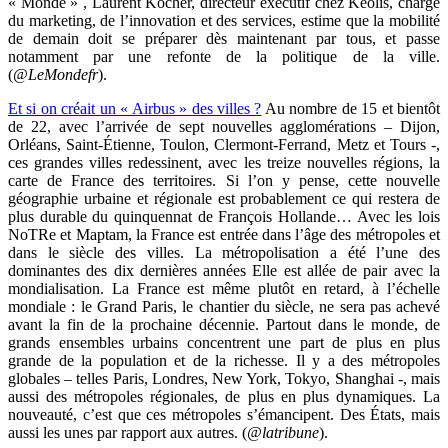
« Monde » , Laurent Kocher, directeur exécutif chez Keolis, chargé
du marketing, de l’innovation et des services, estime que la mobilité
de demain doit se préparer dès maintenant par tous, et passe
notamment par une refonte de la politique de la ville.
(
@LeMondefr
).
Et si on créait un « Airbus » des villes ?
Au nombre de 15 et bientôt
de 22, avec l’arrivée de sept nouvelles agglomérations – Dijon,
Orléans, Saint-Étienne, Toulon, Clermont-Ferrand, Metz et Tours -,
ces grandes villes redessinent, avec les treize nouvelles régions, la
carte de France des territoires. Si l’on y pense, cette nouvelle
géographie urbaine et régionale est probablement ce qui restera de
plus durable du quinquennat de François Hollande… Avec les lois
NoTRe et Maptam, la France est entrée dans l’âge des métropoles et
dans le siècle des villes. La métropolisation a été l’une des
dominantes des dix dernières années Elle est allée de pair avec la
mondialisation. La France est même plutôt en retard, à l’échelle
mondiale : le Grand Paris, le chantier du siècle, ne sera pas achevé
avant la fin de la prochaine décennie. Partout dans le monde, de
grands ensembles urbains concentrent une part de plus en plus
grande de la population et de la richesse. Il y a des métropoles
globales – telles Paris, Londres, New York, Tokyo, Shanghai -, mais
aussi des métropoles régionales, de plus en plus dynamiques. La
nouveauté, c’est que ces métropoles s’émancipent. Des États, mais
aussi les unes par rapport aux autres. (
@latribune
).