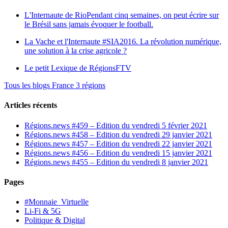
L'Internaute de Rio
Pendant cinq semaines, on peut écrire sur
le Brésil sans jamais évoquer le football.
La Vache et l'Internaute
#SIA2016. La révolution numérique,
une solution à la crise agricole ?
Le petit Lexique de RégionsFTV
Tous les blogs France 3 régions
Articles récents
Régions.news #459 – Edition du vendredi 5 février 2021
Régions.news #458 – Edition du vendredi 29 janvier 2021
Régions.news #457 – Edition du vendredi 22 janvier 2021
Régions.news #456 – Edition du vendredi 15 janvier 2021
Régions.news #455 – Edition du vendredi 8 janvier 2021
Pages
#Monnaie_Virtuelle
Li-Fi & 5G
Politique & Digital