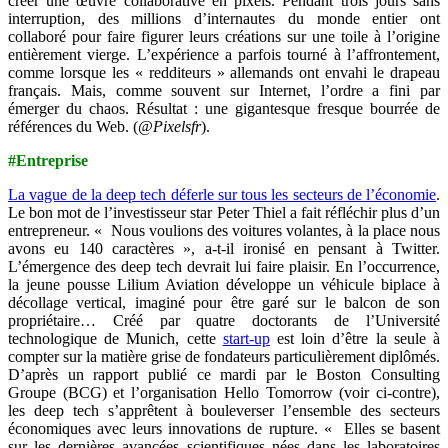
créer une œuvre collaborative en pixels. Pendant trois jours sans
interruption, des millions d’internautes du monde entier ont
collaboré pour faire figurer leurs créations sur une toile à l’origine
entièrement vierge. L’expérience a parfois tourné à l’affrontement,
comme lorsque les « redditeurs » allemands ont envahi le drapeau
français. Mais, comme souvent sur Internet, l’ordre a fini par
émerger du chaos. Résultat : une gigantesque fresque bourrée de
références du Web. (
@Pixelsfr
).
#Entreprise
La vague de la deep tech déferle sur tous les secteurs de l’économie
.
Le bon mot de l’investisseur star Peter Thiel a fait réfléchir plus d’un
entrepreneur. « Nous voulions des voitures volantes, à la place nous
avons eu 140 caractères », a-t-il ironisé en pensant à Twitter.
L’émergence des deep tech devrait lui faire plaisir. En l’occurrence,
la jeune pousse Lilium Aviation développe un véhicule biplace à
décollage vertical, imaginé pour être garé sur le balcon de son
propriétaire… Créé par quatre doctorants de l’Université
technologique de Munich, cette
start-up
est loin d’être la seule à
compter sur la matière grise de fondateurs particulièrement diplômés.
D’après un rapport publié ce mardi par le Boston Consulting
Groupe (BCG) et l’organisation Hello Tomorrow (voir ci-contre),
les deep tech s’apprêtent à bouleverser l’ensemble des secteurs
économiques avec leurs innovations de rupture. « Elles se basent
sur les dernières avancées scientifiques nées dans les laboratoires