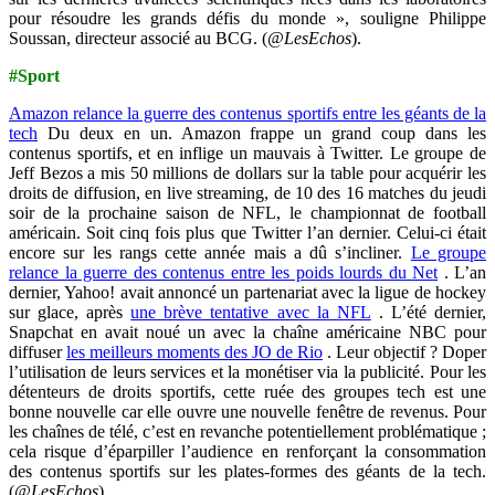
pour résoudre les grands défis du monde », souligne Philippe
Soussan, directeur associé au BCG. (
@LesEchos
).
#Sport
Amazon relance la guerre des contenus sportifs entre les géants de la
tech
Du deux en un. Amazon frappe un grand coup dans les
contenus sportifs, et en inflige un mauvais à Twitter. Le groupe de
Jeff Bezos a mis 50 millions de dollars sur la table pour acquérir les
droits de diffusion, en live streaming, de 10 des 16 matches du jeudi
soir de la prochaine saison de NFL, le championnat de football
américain. Soit cinq fois plus que Twitter l’an dernier. Celui-ci était
encore sur les rangs cette année mais a dû s’incliner.
Le groupe
relance la guerre des contenus entre les poids lourds du Net
. L’an
dernier, Yahoo! avait annoncé un partenariat avec la ligue de hockey
sur glace, après
une brève tentative avec la NFL
. L’été dernier,
Snapchat en avait noué un avec la chaîne américaine NBC pour
diffuser
les meilleurs moments des JO de Rio
. Leur objectif ? Doper
l’utilisation de leurs services et la monétiser via la publicité. Pour les
détenteurs de droits sportifs, cette ruée des groupes tech est une
bonne nouvelle car elle ouvre une nouvelle fenêtre de revenus. Pour
les chaînes de télé, c’est en revanche potentiellement problématique ;
cela risque d’éparpiller l’audience en renforçant la consommation
des contenus sportifs sur les plates-formes des géants de la tech.
(
@LesEchos
).