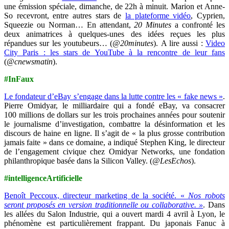
une émission spéciale, dimanche, de 22h à minuit. Marion et Anne-
So recevront, entre autres stars de
la plateforme vidéo
, Cyprien,
Squeezie ou Norman… En attendant,
20 Minutes
a confronté les
deux animatrices à quelques-unes des idées reçues les plus
répandues sur les youtubeurs…
(
@20minutes
). A lire aussi :
Video
City Paris : les stars de YouTube à la rencontre de leur fans
(
@cnewsmatin
).
#InFaux
Le fondateur d’eBay s’engage dans la lutte contre les « fake news »
.
Pierre Omidyar, le milliardaire qui a fondé eBay, va consacrer
100 millions de dollars sur les trois prochaines années pour soutenir
le journalisme d’investigation, combattre la désinformation et les
discours de haine en ligne. Il s’agit de « la plus grosse contribution
jamais faite » dans ce domaine, a indiqué Stephen King, le directeur
de l’engagement civique chez Omidyar Networks, une fondation
philanthropique basée dans la Silicon Valley. (
@LesEchos
).
#intelligenceArtificielle
Benoît Peccoux, directeur marketing de la société. «
Nos robots
seront proposés en version traditionnelle ou collaborative. »
. Dans
les allées du Salon Industrie, qui a ouvert mardi 4 avril à Lyon, le
phénomène est particulièrement frappant. Du japonais Fanuc à