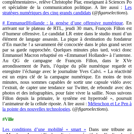
complémentaires», relève Christophe Piar, enseignant à Sciences Po
et spécialiste de la communication politique. A lire aussi :
Les
stratèges numériques des cinq grands candidats
(
@figaroelections
).
# EmmanuelHollande : la genèse d’une offensive numérique
. En
arrivant sur le plateau de RTL, jeudi 30 mars, François Fillon est
d’humeur offensive. Le candidat LR entre dans le studio muni d’un
élément de langage assassin. La pique à destination du fondateur
d’En marche ! a savamment été concoctée dans le plus grand secret
par sa garde rapprochée. Quelques minutes plus tard, voici donc
Emmanuel Macron rebaptisé en «Emmanuel Hollande» à l’antenne.
Au QG de campagne de François Fillon, dans le XVe
arrondissement de Paris, l’équipe du pôle numérique regarde et
enregistre l’échange avec le journaliste Yves Calvi. « La réactivité
est un enjeu clé de la campagne numérique. En moins de trois
minutes, nous sommes capables de sortir une capsule vidéo avec
l’extrait, de capter une tendance sur Twitter, de rebondir avec des
photos et des infographies, pour faire vivre la saillie. Nous suivons
Fillon depuis la primaire, le système est hyperrodé », poursuit
l’animateur de la cellule riposte. A lire aussi :
Mélenchon et Le Pen à
la pointe des nouvelles technologies
. (
@figaroelections
).
#Ville
Les conditions d’une mobilité « smart »
Dans une tribune au