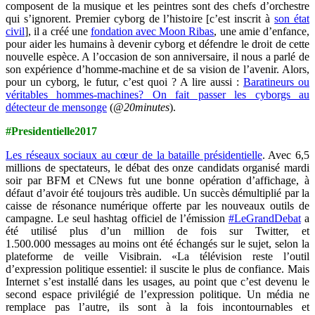
composent de la musique et les peintres sont des chefs d’orchestre
qui s’ignorent. Premier cyborg de l’histoire [c’est inscrit à
son état
civil
], il a créé une
fondation avec Moon Ribas
, une amie d’enfance,
pour aider les humains à devenir cyborg et défendre le droit de cette
nouvelle espèce. A l’occasion de son anniversaire, il nous a parlé de
son expérience d’homme-machine et de sa vision de l’avenir. Alors,
pour un cyborg, le futur, c’est quoi ? A lire aussi :
Baratineurs ou
véritables hommes-machines? On fait passer les cyborgs au
détecteur de mensonge
(
@20minutes
).
#Presidentielle2017
Les réseaux sociaux au cœur de la bataille présidentielle
. Avec 6,5
millions de spectateurs, le débat des onze candidats organisé mardi
soir par BFM et CNews fut une bonne opération d’affichage, à
défaut d’avoir été toujours très audible. Un succès démultiplié par la
caisse de résonance numérique offerte par les nouveaux outils de
campagne. Le seul hashtag officiel de l’émission
#LeGrandDebat
a
été utilisé plus d’un million de fois sur Twitter, et
1.500.000 messages au moins ont été échangés sur le sujet, selon la
plateforme de veille Visibrain. «La télévision reste l’outil
d’expression politique essentiel: il suscite le plus de confiance. Mais
Internet s’est installé dans les usages, au point que c’est devenu le
second espace privilégié de l’expression politique. Un média ne
remplace pas l’autre, ils sont à la fois incontournables et