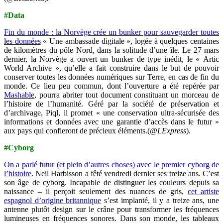
#Data
Fin du monde : la Norvège crée un bunker pour sauvegarder toutes
les données
« Une ambassade digitale », logée à quelques centaines
de kilomètres du pôle Nord, dans la solitude d’une île. Le 27 mars
dernier, la Norvège a ouvert un bunker de type inédit, le « Artic
World Archive », qu’elle a fait construire dans le but de pouvoir
conserver toutes les données numériques sur Terre, en cas de fin du
monde. Ce lieu peu commun, dont l’ouverture a été repérée par
Mashable
, pourra abriter tout document constituant un morceau de
l’histoire de l’humanité. Géré par la société de préservation et
d’archivage, Piql, il promet « une conservation ultra-sécurisée des
informations et données avec une garantie d’accès dans le futur »
aux pays qui confieront de précieux éléments.(
@LExpress
).
#Cyborg
On a parlé futur (et plein d’autres choses) avec le premier cyborg de
l’histoire
. Neil Harbisson a fêté vendredi dernier ses treize ans. C’est
son âge de cyborg. Incapable de distinguer les couleurs depuis sa
naissance – il perçoit seulement des nuances de gris,
cet artiste
espagnol d’origine britannique
s’est implanté, il y a treize ans, une
antenne plutôt design sur le crâne pour transformer les fréquences
lumineuses en fréquences sonores. Dans son monde, les tableaux