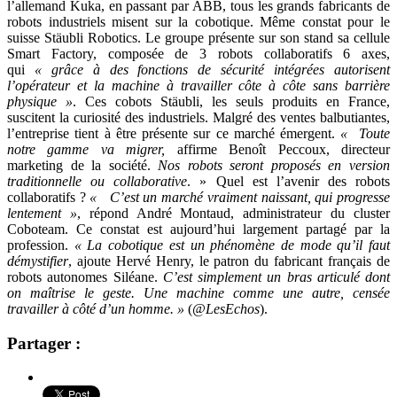
l’allemand Kuka, en passant par ABB, tous les grands fabricants de
robots industriels misent sur la cobotique. Même constat pour le
suisse Stäubli Robotics. Le groupe présente sur son stand sa cellule
Smart Factory, composée de 3 robots collaboratifs 6 axes,
qui
« grâce à des fonctions de sécurité intégrées autorisent
l’opérateur et la machine à travailler côte à côte sans barrière
physique »
. Ces cobots Stäubli, les seuls produits en France,
suscitent la curiosité des industriels. Malgré des ventes balbutiantes,
l’entreprise tient à être présente sur ce marché émergent.
«
Toute
notre gamme va migrer,
affirme Benoît Peccoux, directeur
marketing de la société.
Nos robots seront proposés en version
traditionnelle ou collaborative
. » Quel est l’avenir des robots
collaboratifs ?
«
C’est un marché vraiment naissant, qui progresse
lentement »
, répond André Montaud, administrateur du cluster
Coboteam. Ce constat est aujourd’hui largement partagé par la
profession.
« La cobotique est un phénomène de mode qu’il faut
démystifier
, ajoute Hervé Henry, le patron du fabricant français de
robots autonomes Siléane.
C’est simplement un bras articulé dont
on maîtrise le geste. Une machine comme une autre, censée
travailler à côté d’un homme.
»
(
@LesEchos
).
Partager :