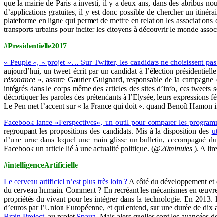
que la mairie de Paris a investi, il y a deux ans, dans des abribus no
d’applications gratuites, il y est donc possible de chercher un itinér
plateforme en ligne qui permet de mettre en relation les associations 
transports urbains pour inciter les citoyens à découvrir le monde associ
#Presidentielle2017
« Peuple », « projet »… Sur Twitter, les candidats ne choisissent pas
aujourd’hui, un tweet écrit par un candidat à l’élection présidentielle
résonance
», assure Gautier Guignard, responsable de la campagne d
intégrés dans le corps même des articles des sites d’info, ces tweets 
décortiquer les paroles des prétendants à l’Elysée, leurs expressions fé
Le Pen met l’accent sur « la France qui doit », quand Benoît Hamon i
Facebook lance «Perspectives», un outil pour comparer les program
regroupant les propositions des candidats. Mis à la disposition des
u
d’une urne dans lequel une main glisse un bulletin, accompagné du te
Facebook un article lié à une actualité politique. (
@20minutes
). A lir
#intelligenceArtificielle
Le cerveau artificiel n’est plus très loin ?
A côté du développement et du 
du cerveau humain. Comment ? En recréant les mécanismes en œuvres da
propriétés du vivant pour les intégrer dans la technologie. En 2013
d’euros par l’Union Européenne, et qui entend, sur une durée de dix a
Brain Project
au projet
Spaun
. Mais alors quelles sont les avancées 