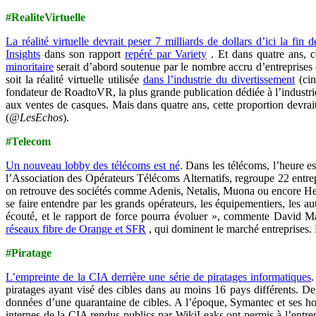
#RealiteVirtuelle
La réalité virtuelle devrait peser 7 milliards de dollars d’ici la fin 
Insights
dans son rapport
repéré par Variety
. Et dans quatre ans, ce
minoritaire
serait d’abord soutenue par le nombre accru d’entreprises q
soit la réalité virtuelle utilisée
dans l’industrie du divertissement
(cin
fondateur de RoadtoVR, la plus grande publication dédiée à l’industrie 
aux ventes de casques. Mais dans quatre ans, cette proportion devrait 
(
@LesEchos
).
#Telecom
Un nouveau lobby des télécoms est né
. Dans les télécoms, l’heure e
l’Association des Opérateurs Télécoms Alternatifs, regroupe 22 entrep
on retrouve des sociétés comme Adenis, Netalis, Muona ou encore Hexate
se faire entendre par les grands opérateurs, les équipementiers, les a
écouté, et le rapport de force pourra évoluer », commente David M
réseaux fibre de Orange et SFR
, qui dominent le marché entreprises. E
#Piratage
L’empreinte de la CIA derrière une série de piratages informatiques
.
piratages ayant visé des cibles dans au moins 16 pays différents. De
données d’une quarantaine de cibles. A l’époque, Symantec et ses hom
internes de la CIA rendus publics par WikiLeaks ont permis à l’entre