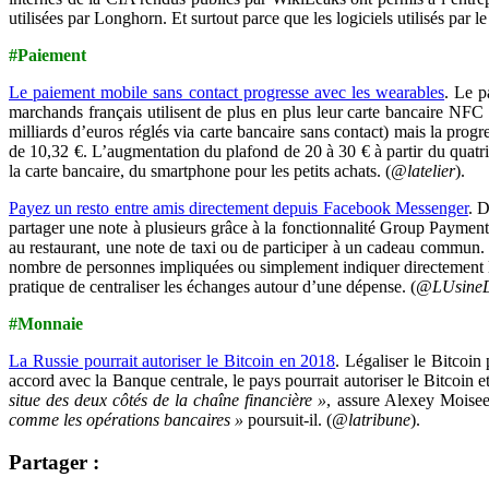
utilisées par Longhorn. Et surtout parce que les logiciels utilisés pa
#Paiement
Le paiement mobile sans contact progresse avec les wearables
. Le p
marchands français utilisent de plus en plus leur carte bancaire NFC
milliards d’euros réglés via carte bancaire sans contact) mais la pr
de 10,32 €. L’augmentation du plafond de 20 à 30 € à partir du quatriè
la carte bancaire, du smartphone pour les petits achats. (
@latelier
).
Payez un resto entre amis directement depuis Facebook Messenger
.
D
partager une note à plusieurs grâce à la fonctionnalité Group Payment
au restaurant, une note de taxi ou de participer à un cadeau commun. C
nombre de personnes impliquées ou simplement indiquer directement l
pratique de centraliser les échanges autour d’une dépense. (
@LUsineD
#Monnaie
La Russie pourrait autoriser le Bitcoin en 2018
. Légaliser le Bitcoi
accord avec la Banque centrale, le pays pourrait autoriser le Bitcoin e
situe des deux côtés de la chaîne financière »
, assure Alexey Moise
comme les opérations bancaires »
poursuit-il. (
@latribune
).
Partager :