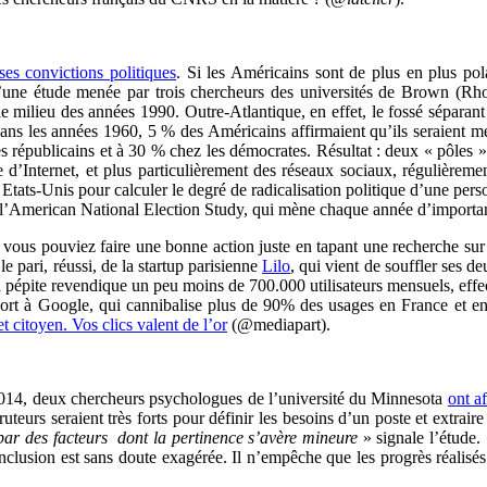
ses convictions politiques
. Si les Américains sont de plus en plus pol
d’une étude menée par trois chercheurs des universités de Brown (Rho
le milieu des années 1990. Outre-Atlantique, en effet, le fossé séparant
 Dans les années 1960, 5 % des Américains affirmaient qu’ils seraient mé
 républicains et à 30 % chez les démocrates. Résultat : deux « pôles 
vée d’Internet, et plus particulièrement des réseaux sociaux, régulière
 Etats-Unis pour calculer le degré de radicalisation politique d’une per
 l’American National Election Study, qui mène chaque année d’important
i vous pouviez faire une bonne action juste en tapant une recherche sur 
 pari, réussi, de la startup parisienne
Lilo
, qui vient de souffler ses 
a pépite revendique un peu moins de 700.000 utilisateurs mensuels, effe
ort à Google, qui cannibalise plus de 90% des usages en France et en 
et citoyen. Vos clics valent de l’or
(@mediapart).
014, deux chercheurs psychologues de l’université du Minnesota
ont a
ruteurs seraient très forts pour définir les besoins d’un poste et extrair
 par des facteurs dont la pertinence s’avère
mineure
» signale l’étude.
conclusion est sans doute exagérée. Il n’empêche que les progrès réalis