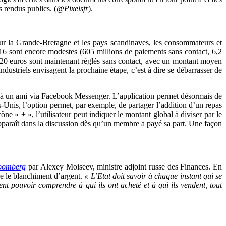
s rendus publics. (
@Pixelsfr
).
sur la Grande-Bretagne et les pays scandinaves, les consommateurs et
016 sont encore modestes (605 millions de paiements sans contact, 6,2
à 20 euros sont maintenant réglés sans contact, avec un montant moyen
dustriels envisagent la prochaine étape, c’est à dire se débarrasser de
nt à un ami via Facebook Messenger. L’application permet désormais de
-Unis, l’option permet, par exemple, de partager l’addition d’un repas
e « + », l’utilisateur peut indiquer le montant global à diviser par le
paraît dans la discussion dès qu’un membre a payé sa part. Une façon
oomberg
par Alexey Moiseev, ministre adjoint russe des Finances. En
re le blanchiment d’argent.
« L’Etat doit savoir à chaque instant qui se
ient pouvoir comprendre à qui ils ont acheté et à qui ils vendent, tout