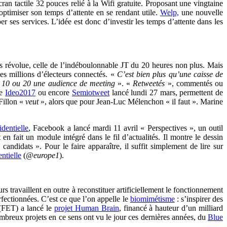
ran tactile 32 pouces relié à la Wifi gratuite. Proposant une vingtaine
’optimiser son temps d’attente en se rendant utile.
Welp,
une nouvelle
r ses services. L’idée est donc d’investir les temps d’attente dans les
as révolue, celle de l’indéboulonnable JT du 20 heures non plus. Mais
 des millions d’électeurs connectés. «
C’est bien plus qu’une caisse de
r 10 ou 20 une audience de meeting
». «
Retweetés
», commentés ou
me
Ideo2017
ou encore
Semiotweet
lancé lundi 27 mars, permettent de
Fillon «
veut
», alors que pour Jean-Luc Mélenchon « il faut ». Marine
dentielle
, Facebook a lancé mardi 11 avril « Perspectives », un outil
n fait un module intégré dans le fil d’actualités. Il montre le dessin
ndidats ». Pour le faire apparaître, il suffit simplement de lire sur
ntielle
(
@europe1
).
s travaillent en outre à reconstituer artificiellement le fonctionnement
ectionnées. C’est ce que l’on appelle le
biomimétisme
: s’inspirer des
 (FET) a lancé le
projet Human Brain
, financé à hauteur d’un milliard
mbreux projets en ce sens ont vu le jour ces dernières années, du
Blue