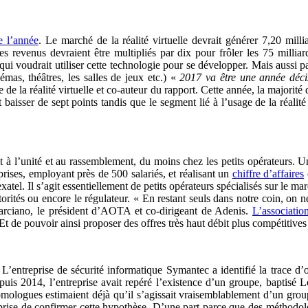
de l’année
. Le marché de la réalité virtuelle devrait générer 7,20 milli
s revenus devraient être multipliés par dix pour frôler les 75 millia
ui voudrait utiliser cette technologie pour se développer. Mais aussi pa
émas, théâtres, les salles de jeux etc.) «
2017 va être une année décisi
de la réalité virtuelle et co-auteur du rapport. Cette année, la majorité 
baisser de sept points tandis que le segment lié à l’usage de la réalité 
st à l’unité et au rassemblement, du moins chez les petits opérateurs. 
rises, employant près de 500 salariés, et réalisant un
chiffre d’affaires
l. Il s’agit essentiellement de petits opérateurs spécialisés sur le marc
utorités ou encore le régulateur. « En restant seuls dans notre coin, on
arciano, le président d’AOTA et co-dirigeant de Adenis.
L’associatio
t de pouvoir ainsi proposer des offres très haut débit plus compétitives à
 L’entreprise de sécurité informatique Symantec a identifié la trace d’
puis 2014, l’entreprise avait repéré l’existence d’un groupe, baptisé 
ologues estimaient déjà qu’il s’agissait vraisemblablement d’un group
prise de confirmer cette hypothèse. D’une part parce que des méthodolo