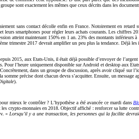
r le groupe sont exactement les mêmes que ceux décrits dans les document
aiement sans contact décolle enfin en France. Notoirement en retard 
 et leurs smartphones pour régler leurs achats courants. Les chiffres 2
ogression atteint maintenant 150% en 1 an. 23% des montants inférieurs 
me trimestre 2017 devrait amplifier un peu plus la tendance. Déjà les in
epuis 2015, aux Etats-Unis, il était déjà possible d’envoyer de l’arge
s. Pour l’heure uniquement disponible sur Android et desktop aux Etats
oncrètement, dans un groupe de discussion, après avoir cliqué sur l’icôn
a somme précise dont chacun devra s’acquitter. Ensuite, un message ap
igitale
).
n pour mieux le contrôler ? L’hypothèse a été avancée ce mardi dans
Bl
t les crypto-monnaies en 2018. Objectif affiché : renforcer sa lutte cont
ev. «
Lorsqu’il y a une transaction, les personnes qui la facilite devra