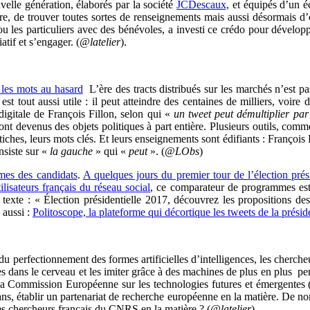
uvelle génération, élaborés par la société
JCDescaux,
et équipés d’un éc
aire, de trouver toutes sortes de renseignements mais aussi désormais d
ou les particuliers avec des bénévoles, a investi ce crédo pour développe
atif et s’engager. (
@latelier
).
 les mots au hasard
L’ère des tracts distribués sur les marchés n’est p
 est tout aussi utile : il peut atteindre des centaines de milliers, voire
igitale de François Fillon, selon qui «
un tweet peut démultiplier pa
sont devenus des objets politiques à part entière. Plusieurs outils, com
tiches, leurs mots clés. Et leurs enseignements sont édifiants : François 
nsiste sur «
la gauche
» qui «
peut
». (
@LObs
)
mes des candidats
.
A quelques jours du premier tour de l’élection prési
tilisateurs français du réseau social
, ce comparateur de programmes est e
xte : « Élection présidentielle 2017, découvrez les propositions des ca
e aussi :
Politoscope, la plateforme qui décortique les tweets de la préside
perfectionnement des formes artificielles d’intelligences, les chercheur
ns le cerveau et les imiter grâce à des machines de plus en plus perf
, la Commission Européenne sur les technologies futures et émergentes
ns, établir un partenariat de recherche européenne en la matière. De no
des chercheurs français du CNRS en la matière ? (
@latelier
).