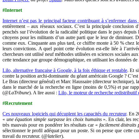
#Internet
Internet n’est pas le principal facteur contribuant à s’enfermer dans 
entièrement – aux réseaux sociaux. C’est la principale conclusion 
penchés sur l’évolution de la radicalité politique dans le pays depuis 
citoyens pour les militants d’un autre parti que le leur de diminuer.
comme eux. Cinquante ans plus tard, ce chiffre monte à 50 % chez les
leurs convictions. A quel point cette évolution est-elle liée à l’arri
chercheurs ont utilisé neuf méthodes utilisées en sciences sociales aux
cette tendance par groupe démographique, en utilisant les données de
Lilo, alternative française à Google, à la fois éthique et rentable
. Et s
contre la position archi-dominante du géant américain Google ? C’est le
Le Bras (directeur général) et Marc Haussaire (directeur technique), l
dans le marché de la recherche en ligne (moins de 0,5%) et par rapp
(
@LaTribune
). A lire aussi :
Lilo, le moteur de recherche redistributif 
#Recrutement
Ces nouveaux logiciels qui décuplent les capacités du recruteur
. En 2
«
une équation simple surpasse les choix humains
». En clair, les rec
très mauvais pour en pondérer les résultats car «
facilement distraits
sélectionner le profil adéquat pour un poste. Si on pense que cette 
travail du recruteur. (
@latelier
).