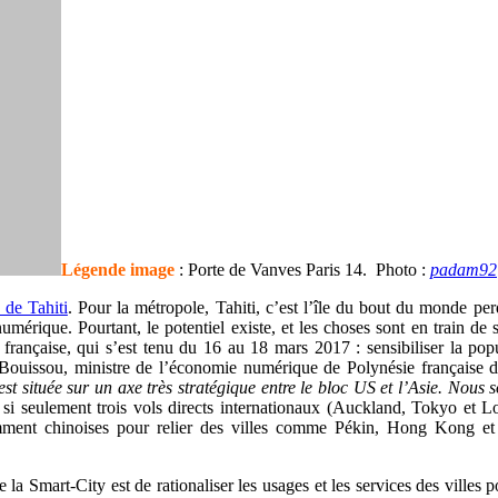
Légende image
: Porte de Vanves Paris 14. Photo :
padam92
 de Tahiti
. Pour la métropole, Tahiti, c’est l’île du bout du monde p
ique. Pourtant, le potentiel existe, et les choses sont en train de se m
rançaise, qui s’est tenu du 16 au 18 mars 2017 : sensibiliser la popul
e Bouissou, ministre de l’économie numérique de Polynésie française d
t est située sur un axe très stratégique entre le bloc US et l’Asie. No
 si seulement trois vols directs internationaux (Auckland, Tokyo et L
mment chinoises pour relier des villes comme Pékin, Hong Kong et 
e la Smart-City est de rationaliser les usages et les services des villes p