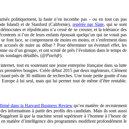
arisés politiquement, la faute n’en incombe pas – ou en tout cas pas
de Island) et de Stanford (Californie),
repérée par Slate
, qui se sont
 démocrates et républicains n’a cessé de se creuser, et la tolérance des
contents si l’un de leurs enfants épousait quelqu’un qui ne votait pas
» se font face, se comprennent de moins en moins, et s’enferment dans
ment accusés de nuire au débat ? Pour déterminer un éventuel effet, les
sonne ou d’un groupe, et ont scruté de près l’évolution dans le temps de
s sondages détaillés. (
@Pixelsfr
).
internet, tout en soutenant une jeune entreprise française dans sa lutte
deux premières bougies. Créée début 2015 par deux ingénieurs, Clément
ctuant près de 30 millions de recherches. Une toute petite goutte d’eau
Europe à lui seul, mais qui lui permet tout de même d’être rentable.
ffirmé dans la Harvard Business Review
qu’en matière de recrutement
e des informations à partir des profils des candidats. Mais ils sont aussi
 Suggérant là que la machine serait supérieure à l’homme à l’heure de
és en matière d’intelligence des programmes modifient profondément le