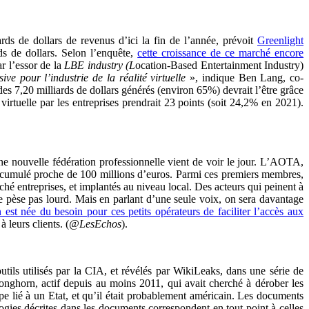
ards de dollars de revenus d’ici la fin de l’année, prévoit
Greenlight
rds de dollars. Selon l’enquête,
cette croissance de ce marché encore
r l’essor de la
LBE industry (L
ocation-Based Entertainment Industry)
ve pour l’industrie de la réalité virtuelle
», indique Ben Lang, co-
des 7,20 milliards de dollars générés (environ 65%) devrait l’être grâce
virtuelle par les entreprises prendrait 23 points (soit 24,2% en 2021).
Une nouvelle fédération professionnelle vient de voir le jour. L’AOTA,
cumulé proche de 100 millions d’euros. Parmi ces premiers membres,
hé entreprises, et implantés au niveau local. Des acteurs qui peinent à
 ne pèse pas lourd. Mais en parlant d’une seule voix, on sera davantage
n est née du besoin pour ces petits opérateurs de faciliter l’accès aux
 leurs clients. (
@LesEchos
).
outils utilisés par la CIA, et révélés par WikiLeaks, dans une série de
Longhorn, actif depuis au moins 2011, qui avait cherché à dérober les
e lié à un Etat, et qu’il était probablement américain. Les documents
gies décrites dans les documents correspondent en tout point à celles