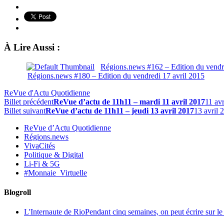
À Lire Aussi :
Régions.news #162 – Edition du vend
Régions.news #180 – Edition du vendredi 17 avril 2015
ReVue d'Actu Quotidienne
Billet précédent
ReVue d’actu de 11h11 – mardi 11 avril 2017
11 av
Billet suivant
ReVue d’actu de 11h11 – jeudi 13 avril 2017
13 avril 
ReVue d’Actu Quotidienne
Régions.news
VivaCités
Politique & Digital
Li-Fi & 5G
#Monnaie_Virtuelle
Blogroll
L'Internaute de Rio
Pendant cinq semaines, on peut écrire sur le 