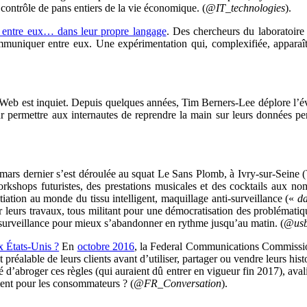
 contrôle de pans entiers de la vie économique. (
@IT_technologies
).
er entre eux… dans leur propre langage
. Des chercheurs du laboratoire
muniquer entre eux. Une expérimentation qui, complexifiée, apparaîtra
Web est inquiet. Depuis quelques années, Tim Berners-Lee déplore l’évol
 permettre aux internautes de reprendre la main sur leurs données pers
 mars dernier s’est déroulée au squat Le Sans Plomb, à Ivry-sur-Seine 
rkshops futuristes, des prestations musicales et des cocktails aux no
itiation au monde du tissu intelligent, maquillage anti-surveillance («
da
 leurs travaux, tous militant pour une démocratisation des problématiqu
 la surveillance pour mieux s’abandonner en rythme jusqu’au matin. (
@usb
x États-Unis ?
En
octobre 2016
, la Federal Communications Commissio
préalable de leurs clients avant d’utiliser, partager ou vendre leurs hist
é d’abroger ces règles (qui auraient dû entrer en vigueur fin 2017), ava
ment pour les consommateurs ? (
@FR_Conversation
).