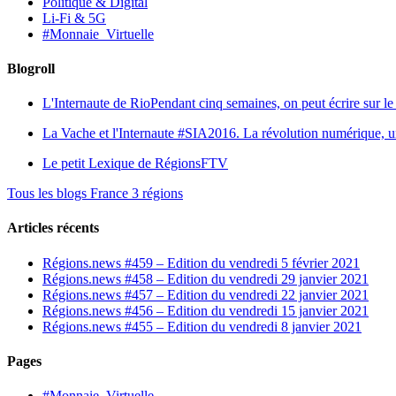
Politique & Digital
Li-Fi & 5G
#Monnaie_Virtuelle
Blogroll
L'Internaute de Rio
Pendant cinq semaines, on peut écrire sur le 
La Vache et l'Internaute
#SIA2016. La révolution numérique, une 
Le petit Lexique de RégionsFTV
Tous les blogs France 3 régions
Articles récents
Régions.news #459 – Edition du vendredi 5 février 2021
Régions.news #458 – Edition du vendredi 29 janvier 2021
Régions.news #457 – Edition du vendredi 22 janvier 2021
Régions.news #456 – Edition du vendredi 15 janvier 2021
Régions.news #455 – Edition du vendredi 8 janvier 2021
Pages
#Monnaie_Virtuelle