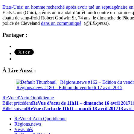
Etats-Unis: un homme recherché après avoir tué un septuagénaire en
Etats-Unis (Ohio), a émis un mandat d’arrêt lundi contre un homme qui
abattu de sang-froid Robert Godwin Sr, 74 ans, le dimanche de Pâque
police de Cleveland
dans un communiqué
. (
@LExpress
).
Partager :
À Lire Aussi :
Régions.news #162 – Edition du vend
Régions.news #180 – Edition du vendredi 17 avril 2015
ReVue d'Actu Quotidienne
Billet précédent
ReVue d’actu de 11h11 – dimanche 16 avril 2017
1
Billet suivant
ReVue d’actu de 11h11 – mardi 18 avril 2017
18 avril
ReVue d’Actu Quotidienne
Régions.news
VivaCités