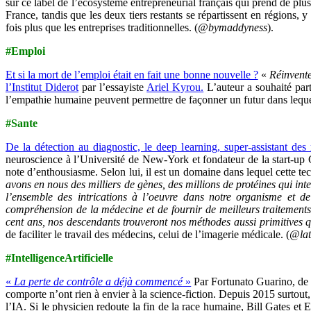
sur ce label de l’écosystème entrepreneurial français qui prend de plu
France, tandis que les deux tiers restants se répartissent en régions
fois plus que les entreprises traditionnelles. (
@bymaddyness
).
#Emploi
Et si la mort de l’emploi était en fait une bonne nouvelle ?
«
Réinvente
l’Institut Diderot
par l’essayiste
Ariel Kyrou.
L’auteur a souhaité par
l’empathie humaine peuvent permettre de façonner un futur dans lequel
#Sante
De la détection au diagnostic, le deep learning, super-assistant des
neuroscience à l’Université de New-York et fondateur de la start-up Ge
note d’enthousiasme. Selon lui, il est un domaine dans lequel cette te
avons en nous des milliers de gènes, des millions de protéines qui i
l’ensemble des intrications à l’oeuvre dans notre organisme et de r
compréhension de la médecine et de fournir de meilleurs traitements.
cent ans, nos descendants trouveront nos méthodes aussi primitives q
de faciliter le travail des médecins, celui de l’imagerie médicale. (
@lat
#IntelligenceArtificielle
«
La perte de contrôle a déjà commencé
»
Par Fortunato Guarino, de Gu
comporte n’ont rien à envier à la science-fiction. Depuis 2015 surtout
l’IA. Si le physicien redoute la fin de la race humaine, Bill Gates et