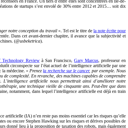
recensées en France. Un tiers d’entre elles sont concentrées en Île-de-
créations de startups s’est envolé de 30% entre 2012 et 2015… soit dix
nger notre conception du travail
». Tel est le titre de
la note écrite pour
e. Dans cet avant-dernier chapitre, il avance que la subjectivité et
chines. (
@usbeketrica
).
 Technology Review
à San Francisco,
Gary Marcus
, professeur en
t circonspecte sur l’état actuel de l’intelligence artificielle par une
: la médecine. «
Prenez
la recherche sur le cancer
, par exemple. Nous
iveau de complexité. En revanche, des machines capables de comprendre
L’intelligence artificielle nous permettrait ainsi d’améliorer notre
othérapie, une technique vieille de cinquante ans. Peut-être que dans
aine, notamment, dans lequel l’intelligence artificielle est déjà en train
artificielle (IA) n’en reste pas moins essentiel car les risques qu’elle
Gates ou encore Stephen Hawking sur les risques et dérives possibles de
eurs donné lieu à la proposition de taxation des robots, mais également