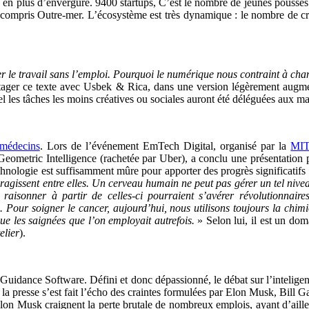
s en plus d’envergure. 9400 startups, C’est le nombre de jeunes pousses 
, y compris Outre-mer. L’écosystème est très dynamique : le nombre de 
r le travail sans l’emploi. Pourquoi le numérique nous contraint à cha
tager ce texte avec Usbek & Rica, dans une version légèrement augmenté
 les tâches les moins créatives ou sociales auront été déléguées aux ma
 médecins
. Lors de l’événement EmTech Digital, organisé par la
MIT
ometric Intelligence (rachetée par Uber), a conclu une présentation plutô
chnologie est suffisamment mûre pour apporter des progrès significatifs 
nteragissent entre elles. Un cerveau humain ne peut pas gérer un tel n
aisonner à partir de celles-ci pourraient s’avérer révolutionnaires. 
 Pour soigner le cancer, aujourd’hui, nous utilisons toujours la chimi
ue les saignées que l’on employait autrefois.
» Selon lui, il est un dom
elier
).
idance Software. Défini et donc dépassionné, le débat sur l’inteligence 
, la presse s’est fait l’écho des craintes formulées par Elon Musk, Bill 
 Elon Musk craignent la perte brutale de nombreux emplois, ayant d’aill