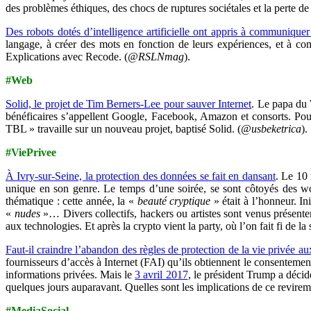
des problèmes éthiques, des chocs de ruptures sociétales et la perte de
Des robots dotés d’intelligence artificielle ont appris à communiqu
langage, à créer des mots en fonction de leurs expériences, et à com
Explications avec Recode. (
@RSLNmag
).
#Web
Solid, le projet de Tim Berners-Lee pour sauver Internet
. Le papa du 
bénéficaires s’appellent Google, Facebook, Amazon et consorts. Pour
TBL » travaille sur un nouveau projet, baptisé Solid. (
@usbeketrica
).
#ViePrivee
À Ivry-sur-Seine, la protection des données se fait en dansant
. Le 10
unique en son genre. Le temps d’une soirée, se sont côtoyés des wo
thématique : cette année, la «
beauté cryptique
» était à l’honneur. In
«
nudes
»… Divers collectifs, hackers ou artistes sont venus présenter
aux technologies. Et après la crypto vient la party, où l’on fait fi de
Faut-il craindre l’abandon des règles de protection de la vie privée au
fournisseurs d’accès à Internet (FAI) qu’ils obtiennent le consentement 
informations privées. Mais le
3 avril 2017
, le président Trump a décid
quelques jours auparavant. Quelles sont les implications de ce revire
#MediaSocial