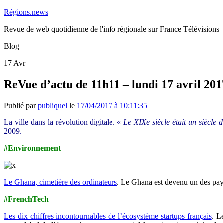
Régions.news
Revue de web quotidienne de l'info régionale sur France Télévisions
Blog
17
Avr
ReVue d’actu de 11h11 – lundi 17 avril 201
Publié par
publiquel
le
17/04/2017 à 10:11:35
La ville dans la révolution digitale. «
Le XIXe siècle était un siècle d
2009.
#Environnement
Le Ghana, cimetière des ordinateurs
. Le Ghana est devenu un des pays 
#FrenchTech
Les dix chiffres incontournables de l’écosystème startups français
. L