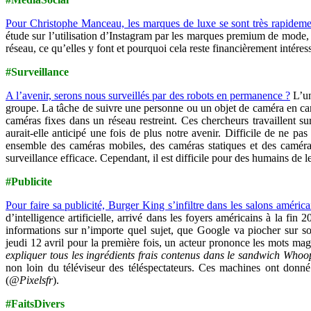
Pour Christophe Manceau, les marques de luxe se sont très rapideme
étude sur l’utilisation d’Instagram par les marques premium de mode, 
réseau, ce qu’elles y font et pourquoi cela reste financièrement intéressa
#Surveillance
A l’avenir, serons nous surveillés par des robots en permanence ?
L’un
groupe. La tâche de suivre une personne ou un objet de caméra en cam
caméras fixes dans un réseau restreint. Ces chercheurs travaillent s
aurait-elle anticipé une fois de plus notre avenir. Difficile de ne p
ensemble des caméras mobiles, des caméras statiques et des caméra
surveillance efficace. Cependant, il est difficile pour des humains de 
#Publicite
Pour faire sa publicité, Burger King s’infiltre dans les salons améric
d’intelligence artificielle, arrivé dans les foyers américains à la 
informations sur n’importe quel sujet, que Google va piocher sur s
jeudi 12 avril pour la première fois, un acteur prononce les mots mag
expliquer tous les ingrédients frais contenus dans le sandwich Who
non loin du téléviseur des téléspectateurs. Ces machines ont donné
(
@Pixelsfr
).
#FaitsDivers