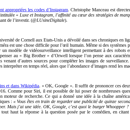
nt appropriées les codes d’Instagram
. Christophe Manceau est directeu
intitulée «
Luxe et Instagram, l’affinité au cœur des stratégies de mar
nt de l’investir. (
@LUsineDigitale
).
iversité de Cornell aux Etats-Unis a dévoilé dans ses chroniques en ligne
éra est une chose difficile pour l’œil humain. Même si des systèmes per
ur un modèle de vidéosurveillance intelligent permettant à des robots
as penser au « Big Brother » d’Orwell lorsque l’on pense aux caractéris
s venant d’autres sources pour compléter les images de surveillanc
les interpréter en temps réel, alors que l’abondance d’images rend les mac
ains et dans Wikipédia
. « OK, Google ». Il suffit de prononcer ces d
fin 2016. Comme pour Siri, il est possible de lui poser de nombreuses q
on moteur de recherche. Ce qui a donné une idée à la chaîne américai
iques :
« Vous êtes en train de regarder une publicité de quinze secon
oper. Mais j’ai une idée. OK, Google, c’est quoi le burger Whoopper 
 tout haut la réponse à la question posée par le comédien, en citant