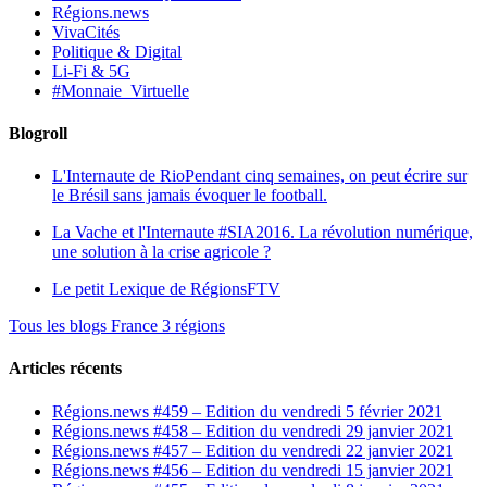
Régions.news
VivaCités
Politique & Digital
Li-Fi & 5G
#Monnaie_Virtuelle
Blogroll
L'Internaute de Rio
Pendant cinq semaines, on peut écrire sur
le Brésil sans jamais évoquer le football.
La Vache et l'Internaute
#SIA2016. La révolution numérique,
une solution à la crise agricole ?
Le petit Lexique de RégionsFTV
Tous les blogs France 3 régions
Articles récents
Régions.news #459 – Edition du vendredi 5 février 2021
Régions.news #458 – Edition du vendredi 29 janvier 2021
Régions.news #457 – Edition du vendredi 22 janvier 2021
Régions.news #456 – Edition du vendredi 15 janvier 2021