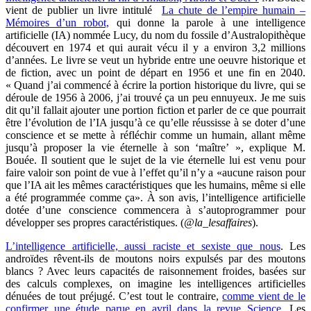
vient de publier un livre intitulé
La chute de l’empire humain –
Mémoires d’un robot,
qui donne la parole à une intelligence
artificielle (IA) nommée Lucy, du nom du fossile d’Australopithèque
découvert en 1974 et qui aurait vécu il y a environ 3,2 millions
d’années. Le livre se veut un hybride entre une oeuvre historique et
de fiction, avec un point de départ en 1956 et une fin en 2040.
« Quand j’ai commencé à écrire la portion historique du livre, qui se
déroule de 1956 à 2006, j’ai trouvé ça un peu ennuyeux. Je me suis
dit qu’il fallait ajouter une portion fiction et parler de ce que pourrait
être l’évolution de l’IA jusqu’à ce qu’elle réussisse à se doter d’une
conscience et se mette à réfléchir comme un humain, allant même
jusqu’à proposer la vie éternelle à son ‘maître’ », explique M.
Bouée. Il soutient que le sujet de la vie éternelle lui est venu pour
faire valoir son point de vue à l’effet qu’il n’y a «aucune raison pour
que l’IA ait les mêmes caractéristiques que les humains, même si elle
a été programmée comme ça». À son avis, l’intelligence artificielle
dotée d’une conscience commencera à s’autoprogrammer pour
développer ses propres caractéristiques. (
@la_lesaffaires
).
L’intelligence artificielle, aussi raciste et sexiste que nous
. Les
androïdes rêvent-ils de moutons noirs expulsés par des moutons
blancs ? Avec leurs capacités de raisonnement froides, basées sur
des calculs complexes, on imagine les intelligences artificielles
dénuées de tout préjugé. C’est tout le contraire,
comme vient de le
confirmer une étude parue en avril dans la revue Science
. Les