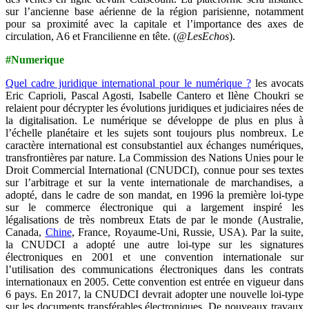
sur l’ancienne base aérienne de la région parisienne, notamment
pour sa proximité avec la capitale et l’importance des axes de
circulation, A6 et Francilienne en tête. (
@LesEchos
).
#Numerique
Quel cadre juridique international pour le numérique ?
les avocats
Eric Caprioli, Pascal Agosti, Isabelle Cantero et Ilène Choukri se
relaient pour décrypter les évolutions juridiques et judiciaires nées de
la digitalisation. Le numérique se développe de plus en plus à
l’échelle planétaire et les sujets sont toujours plus nombreux. Le
caractère international est consubstantiel aux échanges numériques,
transfrontières par nature. La Commission des Nations Unies pour le
Droit Commercial International (CNUDCI), connue pour ses textes
sur l’arbitrage et sur la vente internationale de marchandises, a
adopté, dans le cadre de son mandat, en 1996 la première loi-type
sur le commerce électronique qui a largement inspiré les
légalisations de très nombreux Etats de par le monde (Australie,
Canada,
Chine
, France, Royaume-Uni, Russie, USA). Par la suite,
la CNUDCI a adopté une autre loi-type sur les signatures
électroniques en 2001 et une convention internationale sur
l’utilisation des communications électroniques dans les contrats
internationaux en 2005. Cette convention est entrée en vigueur dans
6 pays. En 2017, la CNUDCI devrait adopter une nouvelle loi-type
sur les documents transférables électroniques. De nouveaux travaux