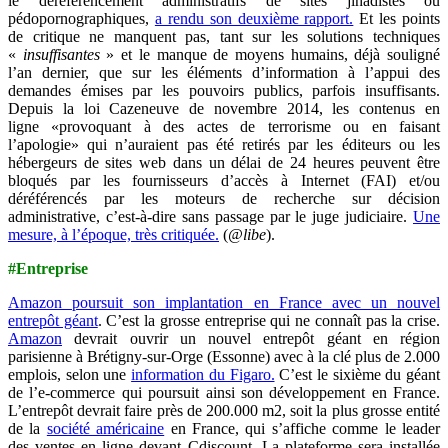
le déréférencement administratifs de sites jihadistes ou
pédopornographiques,
a rendu son deuxième rapport.
Et les points
de critique ne manquent pas, tant sur les solutions techniques
«
insuffisantes
» et le manque de moyens humains, déjà souligné
l’an dernier, que sur les éléments d’information à l’appui des
demandes émises par les pouvoirs publics, parfois insuffisants.
Depuis la loi Cazeneuve de novembre 2014, les contenus en
ligne «provoquant à des actes de terrorisme ou en faisant
l’apologie» qui n’auraient pas été retirés par les éditeurs ou les
hébergeurs de sites web dans un délai de 24 heures peuvent être
bloqués par les fournisseurs d’accès à Internet (FAI) et/ou
déréférencés par les moteurs de recherche sur décision
administrative, c’est-à-dire sans passage par le juge judiciaire.
Une
mesure, à l’époque, très critiquée.
(
@libe
).
#Entreprise
Amazon poursuit son implantation en France avec un nouvel
entrepôt géant
. C’est la grosse entreprise qui ne connaît pas la crise.
Amazon
devrait ouvrir un nouvel entrepôt géant en région
parisienne à Brétigny-sur-Orge (Essonne) avec à la clé plus de 2.000
emplois, selon une
information du Figaro.
C’est le sixième du géant
de l’e-commerce qui poursuit ainsi son développement en France.
L’entrepôt devrait faire près de 200.000 m2, soit la plus grosse entité
de la
société américaine
en France, qui s’affiche comme le leader
des ventes en ligne devant Cdiscount. La plateforme sera installée