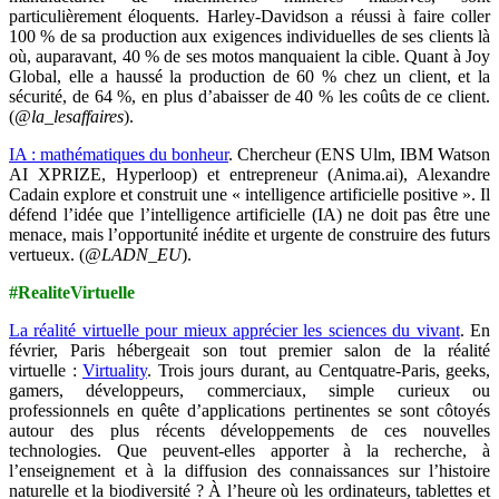
particulièrement éloquents. Harley-Davidson a réussi à faire coller
100 % de sa production aux exigences individuelles de ses clients là
où, auparavant, 40 % de ses motos manquaient la cible. Quant à Joy
Global, elle a haussé la production de 60 % chez un client, et la
sécurité, de 64 %, en plus d’abaisser de 40 % les coûts de ce client.
(
@la_lesaffaires
).
IA : mathématiques du bonheur
. Chercheur (ENS Ulm, IBM Watson
AI XPRIZE, Hyperloop) et entrepreneur (Anima.ai), Alexandre
Cadain explore et construit une « intelligence artificielle positive ». Il
défend l’idée que l’intelligence artificielle (IA) ne doit pas être une
menace, mais l’opportunité inédite et urgente de construire des futurs
vertueux. (
@LADN_EU
).
#RealiteVirtuelle
La réalité virtuelle pour mieux apprécier les sciences du vivant
. En
février, Paris hébergeait son tout premier salon de la réalité
virtuelle :
Virtuality
. Trois jours durant, au Centquatre-Paris, geeks,
gamers, développeurs, commerciaux, simple curieux ou
professionnels en quête d’applications pertinentes se sont côtoyés
autour des plus récents développements de ces nouvelles
technologies. Que peuvent-elles apporter à la recherche, à
l’enseignement et à la diffusion des connaissances sur l’histoire
naturelle et la biodiversité ? À l’heure où les ordinateurs, tablettes et