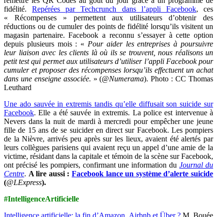
remettre les QR Codes au goût du jour grâce à un programme de
fidélité.
Repérées par Techcrunch dans l’appli Facebook
, ces
« Récompenses » permettent aux utilisateurs d’obtenir des
réductions ou de cumuler des points de fidélité lorsqu’ils visitent un
magasin partenaire. Facebook a reconnu s’essayer à cette option
depuis plusieurs mois : «
Pour aider les entreprises à poursuivre
leur liaison avec les clients là où ils se trouvent, nous réalisons un
petit test qui permet aux utilisateurs d’utiliser l’appli Facebook pour
cumuler et proposer des récompenses lorsqu’ils effectuent un achat
dans une enseigne associée.
» (
@Numerama
). Photo : CC Thomas
Leuthard
Une ado sauvée in extremis tandis qu’elle diffusait son suicide sur
Facebook
. Elle a été sauvée in extremis. La police est intervenue à
Nevers dans la nuit de mardi à mercredi pour empêcher une jeune
fille de 15 ans de se suicider en direct sur Facebook. Les pompiers
de la Nièvre, arrivés peu après sur les lieux, avaient été alertés par
leurs collègues parisiens qui avaient reçu un appel d’une amie de la
victime, résidant dans la capitale et témoin de la scène sur Facebook,
ont précisé les pompiers, confirmant une information du
Journal du
Centre
.
A lire aussi :
Facebook lance un système d’alerte suicide
(
@LExpress
).
#IntelligenceArtificielle
Intelligence artificielle: la fin d’Amazon, Airbnb et Über ?
M. Bouée