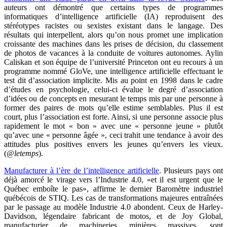
auteurs ont démontré que certains types de programmes
informatiques d’intelligence artificielle (IA) reproduisent des
stéréotypes racistes ou sexistes existant dans le langage. Des
résultats qui interpellent, alors qu’on nous promet une implication
croissante des machines dans les prises de décision, du classement
de photos de vacances à la conduite de voitures autonomes. Aylin
Caliskan et son équipe de l’université Princeton ont eu recours à un
programme nommé GloVe, une intelligence artificielle effectuant le
test dit d’association implicite. Mis au point en 1998 dans le cadre
d’études en psychologie, celui-ci évalue le degré d’association
d’idées ou de concepts en mesurant le temps mis par une personne à
former des paires de mots qu’elle estime semblables. Plus il est
court, plus l’association est forte. Ainsi, si une personne associe plus
rapidement le mot « bon » avec une « personne jeune » plutôt
qu’avec une « personne âgée », ceci trahit une tendance à avoir des
attitudes plus positives envers les jeunes qu’envers les vieux.
(
@letemps
).
Manufacturer à l’ère de l’intelligence artificielle
. Plusieurs pays ont
déjà amorcé le virage vers l’Industrie 4.0, «et il est urgent que le
Québec emboîte le pas», affirme le dernier Baromètre industriel
québécois de STIQ. Les cas de transformations majeures entraînées
par le passage au modèle Industrie 4.0 abondent. Ceux de Harley-
Davidson, légendaire fabricant de motos, et de Joy Global,
manufacturier de machineries minières massives, sont