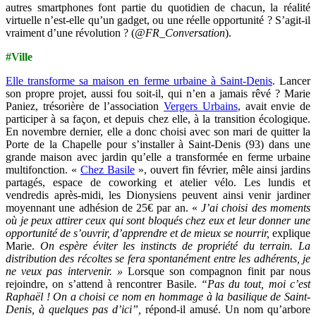
autres smartphones font partie du quotidien de chacun, la réalité
virtuelle n’est-elle qu’un gadget, ou une réelle opportunité ? S’agit-il
vraiment d’une révolution ? (
@FR_Conversation
).
#Ville
Elle transforme sa maison en ferme urbaine à Saint-Denis
. Lancer
son propre projet, aussi fou soit-il, qui n’en a jamais rêvé ? Marie
Paniez, trésorière de l’association
Vergers Urbains
, avait envie de
participer à sa façon, et depuis chez elle, à la transition écologique.
En novembre dernier, elle a donc choisi avec son mari de quitter la
Porte de la Chapelle pour s’installer à Saint-Denis (93) dans une
grande maison avec jardin qu’elle a transformée en ferme urbaine
multifonction. «
Chez Basile
», ouvert fin février, mêle ainsi jardins
partagés, espace de coworking et atelier vélo. Les lundis et
vendredis après-midi, les Dionysiens peuvent ainsi venir jardiner
moyennant une adhésion de 25€ par an.
«
J’ai choisi des moments
où je peux attirer ceux qui sont bloqués chez eux et leur donner une
opportunité de s’ouvrir, d’apprendre et de mieux se nourrir,
explique
Marie.
On espère éviter les instincts de propriété du terrain. La
distribution des récoltes se fera spontanément entre les adhérents, je
ne veux pas intervenir. »
Lorsque son compagnon finit par nous
rejoindre, on s’attend à rencontrer Basile.
“Pas du tout, moi c’est
Raphaël ! On a choisi ce nom en hommage à la basilique de Saint-
Denis, à quelques pas d’ici”,
répond-il amusé. Un nom qu’arbore