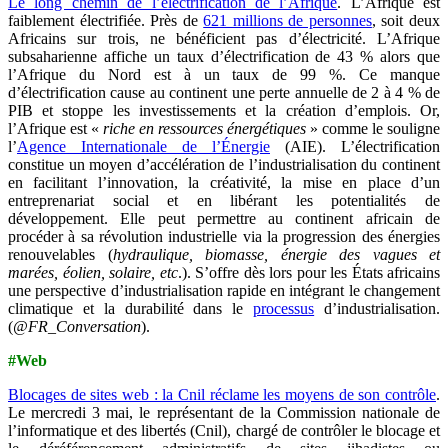
Le long chemin de l’électrification de l’Afrique
. L’Afrique est
faiblement électrifiée. Près de
621 millions de personnes
, soit deux
Africains sur trois, ne bénéficient pas d’électricité. L’Afrique
subsaharienne affiche un taux d’électrification de 43 % alors que
l’Afrique du Nord est à un taux de 99 %. Ce manque
d’électrification cause au continent une perte annuelle de 2 à 4 % de
PIB et stoppe les investissements et la création d’emplois. Or,
l’Afrique est «
riche en ressources énergétiques
» comme le souligne
l’
Agence Internationale de l’Énergie
(AIE). L’électrification
constitue un moyen d’accélération de l’industrialisation du continent
en facilitant l’innovation, la créativité, la mise en place d’un
entreprenariat social et en libérant les potentialités de
développement. Elle peut permettre au continent africain de
procéder à sa révolution industrielle via la progression des énergies
renouvelables (
hydraulique, biomasse, énergie des vagues et
marées, éolien, solaire, etc
.). S’offre dès lors pour les États africains
une perspective d’industrialisation rapide en intégrant le changement
climatique et la durabilité dans le
processus
d’industrialisation.
(
@FR_Conversation
).
#Web
Blocages de sites web : la Cnil réclame les moyens de son contrôle
.
Le mercredi 3 mai, le représentant de la Commission nationale de
l’informatique et des libertés (Cnil), chargé de contrôler le blocage et