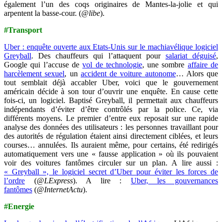
également l’un des coqs originaires de Mantes-la-jolie et qui
arpentent la basse-cour. (
@libe
).
#Transport
Uber : enquête ouverte aux Etats-Unis sur le machiavélique logiciel
Greyball
. Des chauffeurs qui l’attaquent pour
salariat déguisé
,
Google qui l’accuse de
vol de technologie
, une sombre
affaire de
harcèlement sexuel
, un
accident de voiture autonome
… Alors que
tout semblait déjà accabler Uber, voici que le gouvernement
américain décide à son tour d’ouvrir une enquête. En cause cette
fois-ci, un logiciel. Baptisé Greyball, il permettait aux chauffeurs
indépendants d’éviter d’être contrôlés par la police. Ce, via
différents moyens. Le premier d’entre eux reposait sur une rapide
analyse des données des utilisateurs : les personnes travaillant pour
des autorités de régulation étaient ainsi directement ciblées, et leurs
courses… annulées. Ils auraient même, pour certains, été redirigés
automatiquement vers une « fausse application » où ils pouvaient
voir des voitures fantômes circuler sur un plan. A lire aussi :
« Greyball », le logiciel secret d’Uber pour éviter les forces de
l’ordre
(
@LExpress
). A lire :
Uber, les gouvernances
fantômes
(
@InternetActu
).
#Energie