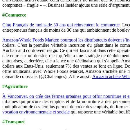
comprenez « fragile » –, Business Insider ajoute une série d’argument
#Commerce
Cinq Français de moins de 30 ans qui réinventent le commerce
. Lyc
entrepreneurs français de moins de 30 ans qui ambitionnent de boule
Amazon/Whole Foods Market: pourquoi les distributeurs doivent s’in
dollars. C’est la première véritable incursion du géant dans le c
Auchan and co doivent réagir. Ce qui est fascinant dans cette opératio
elle entre sur un dossier, c’est qu’elle a une stratégie de déploieme
entreprises, et derrière, elle a lancé une déclinaison qui s’appelle Ama
dollars aux Etats-Unis, seulement 7% des ventes se font en ligne. Don
offre multicanal avec Whole Foods Market, Amazon s’achète une marqu
demande colossale. (@Challenges). A lire aussi :
Amazon achète Whol
#Agriculture
À Vancouver, on crée des fermes urbaines pour offrir nourriture et
urbaines qui procure des emplois et de la nourriture à des personne
multiplication de ces terrains permet de créer des emplois, de former
vocation environnementale et sociale
qui rapporte une véritable bouff
#Transport