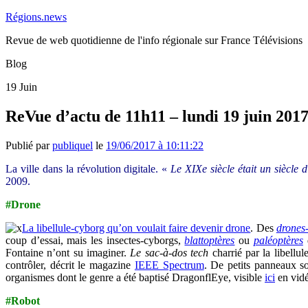
Régions.news
Revue de web quotidienne de l'info régionale sur France Télévisions
Blog
19
Juin
ReVue d’actu de 11h11 – lundi 19 juin 201
Publié par
publiquel
le
19/06/2017 à 10:11:22
La ville dans la révolution digitale. «
Le XIXe siècle était un siècle d
2009.
#Drone
La libellule-cyborg qu’on voulait faire devenir drone
. Des
drones-
coup d’essai, mais les insectes-cyborgs,
blattoptères
ou
paléoptères
Fontaine n’ont su imaginer.
Le sac-à-dos tech
charrié par la libellu
contrôler, décrit le magazine
IEEE Spectrum
. De petits panneaux so
organismes dont le genre a été baptisé DragonflEye, visible
ici
en vidé
#Robot