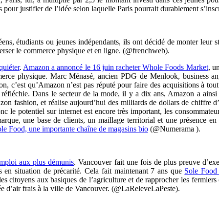
s pour justifier de l’idée selon laquelle Paris pourrait durablement s’
éens, étudiants ou jeunes indépendants, ils ont décidé de monter leur
verser le commerce physique et en ligne. (@frenchweb).
quiéter
.
Amazon a annoncé le 16 juin racheter Whole Foods Market
, u
ommerce physique. Marc Ménasé, ancien PDG de Menlook, business ang
n, c’est qu’Amazon n’est pas réputé pour faire des acquisitions à tout 
nt réfléchie. Dans le secteur de la mode, il y a dix ans, Amazon a ainsi
zon fashion, et réalise aujourd’hui des milliards de dollars de chiffre d’
c le potentiel sur internet est encore très important, les consommateur
e, une base de clients, un maillage territorial et une présence en a
e Food, une importante chaîne de magasins bio
(@Numerama ).
 emploi aux plus démunis
. Vancouver fait une fois de plus preuve d’ex
s en situation de précarité. Cela fait maintenant 7 ans que
Sole Food 
 les citoyens aux basiques de l’agriculture et de rapprocher les fermier
ée d’air frais à la ville de Vancouver. (@LaReleveLaPeste).