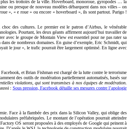
plus les trottoirs de la ville. Hoverboard, monoroue, gyropodes … la
emaine ou presque de nouveau modèles débarquent dans nos villes – on
roue », « e roue » ou encore « hoverboard », ils sont partout. Parigo !
 choc des cultures. Le premier est le patron d’Airbus, le vénérable
ologies. Pourtant, les deux géants affirment aujourd’hui travailler de
orer avec le groupe de Montain View est essentiel pour ne pas rater sa
ien dans de nombreux domaines. En guise d’exemple, Eric Schmidt, qui
oyait le jour », le trafic pourrait être largement optimisé. En ligne avec
 Facebook, et Brian Fishman est chargé de la lutte contre le terrorisme
notamment des outils de modération partiellement automatisés, basés sur
tielles violations, qui sont transmises à nos équipes de modération.
 aussi :
Sous pression, Facebook détaille ses mesures contre l’apologie
rnie. Face à la flambée des prix dans la Silicon Valley, qui oblige des
odulaires préfabriquées. Le montant de l’opération pourrait atteindre
p Factory OS seront proposées à des employés de Google qui peinent à
re. D’après le WSJ, la technologie de construction modulaire pourrait