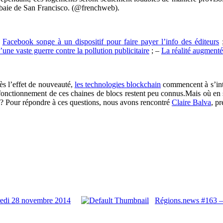
a baie de San Francisco. (@frenchweb).
–
Facebook songe à un dispositif pour faire payer l’info des éditeurs
ne vaste guerre contre la pollution publicitaire
; –
La réalité augmenté
ès l’effet de nouveauté,
les technologies blockchain
commencent à s’inté
 le fonctionnement de ces chaines de blocs restent peu connus.Mais où en
 ? Pour répondre à ces questions, nous avons rencontré
Claire Balva
, p
redi 28 novembre 2014
Régions.news #163 –