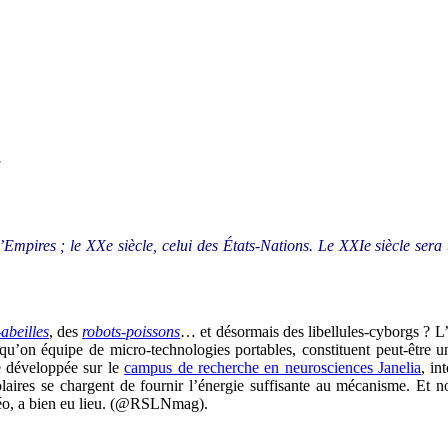
7
’Empires ; le XXe siècle, celui des États-Nations. Le XXIe siècle sera u
abeilles
, des
robots-poissons
… et désormais des libellules-cyborgs ? L’
qu’on équipe de micro-technologies portables, constituent peut-être 
le développée sur le
campus de recherche en neurosciences Janelia
, in
laires se chargent de fournir l’énergie suffisante au mécanisme. Et 
o, a bien eu lieu. (
@RSLNmag).