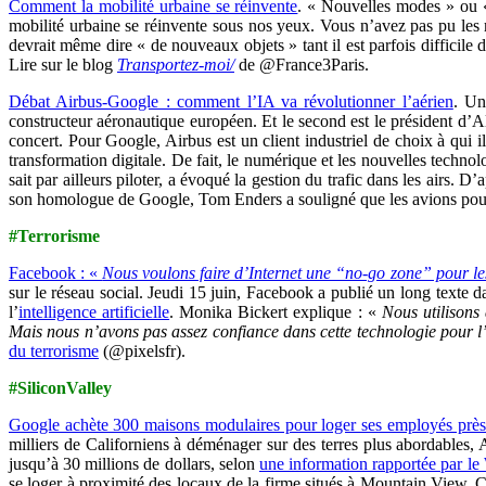
Comment la mobilité urbaine se réinvente
. « Nouvelles modes » ou «
mobilité urbaine se réinvente sous nos yeux. Vous n’avez pas pu les
devrait même dire « de nouveaux objets » tant il est parfois difficile
Lire sur le blog
Transportez-moi/
de @France3Paris.
Débat Airbus-Google : comment l’IA va révolutionner l’aérien
. Un
constructeur aéronautique européen. Et le second est le président d’A
concert. Pour Google, Airbus est un client industriel de choix à qui 
transformation digitale. De fait, le numérique et les nouvelles tec
sait par ailleurs piloter, a évoqué la gestion du trafic dans les airs. D
son homologue de Google, Tom Enders a souligné que les avions pour
#Terrorisme
Facebook : «
Nous voulons faire d’Internet une “no-go zone” pour les
sur le réseau social. Jeudi 15 juin, Facebook a publié un long texte d
l’
intelligence artificielle
. Monika Bickert explique : «
Nous utilisons
Mais nous n’avons pas assez confiance dans cette technologie pour l
du terrorisme
(@pixelsfr).
#SiliconValley
Google achète 300 maisons modulaires pour loger ses employés prè
milliers de Californiens à déménager sur des terres plus abordables,
jusqu’à 30 millions de dollars, selon
une information rapportée par le 
se loger à proximité des locaux de la firme situés à Mountain View. 