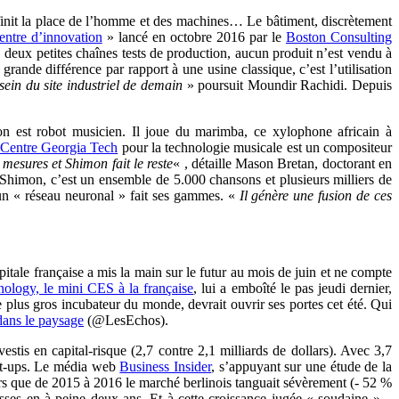
finit la place de l’homme et des machines… Le bâtiment, discrètement
entre d’innovation
» lancé en octobre 2016 par le
Boston Consulting
deux petites chaînes tests de production, aucun produit n’est vendu à
grande différence par rapport à une usine classique, c’est l’utilisation
sein du site industriel de demain
» poursuit Moundir Rachidi. Depuis
on est robot musicien. Il joue du marimba, ce xylophone africain à
 Centre Georgia Tech
pour la technologie musicale est un compositeur
mesures et Shimon fait le reste
« , détaille Mason Bretan, doctorant en
Shimon, c’est un ensemble de 5.000 chansons et plusieurs milliers de
 un « réseau neuronal » fait ses gammes. «
Il génère une fusion de ces
pitale française a mis la main sur le futur au mois de juin et ne compte
ology, le mini CES à la française
, lui a emboîté le pas jeudi dernier,
le plus gros incubateur du monde, devrait ouvrir ses portes cet été. Qui
dans le paysage
(@LesEchos).
is en capital-risque (2,7 contre 2,1 milliards de dollars). Avec 3,7
art-ups. Le média web
Business Insider
, s’appuyant sur une étude de la
ors que de 2015 à 2016 le marché berlinois tanguait sévèrement (- 52 %
ousses en à peine deux ans. Et à cette croissance jugée « soudaine » –