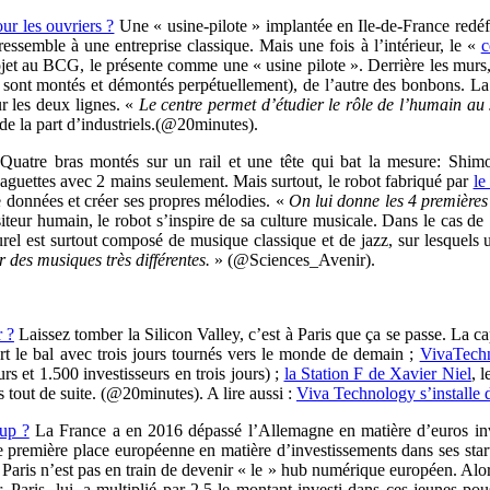
ur les ouvriers ?
Une « usine-pilote » implantée en Ile-de-France redé
essemble à une entreprise classique. Mais une fois à l’intérieur, le «
c
t au BCG, le présente comme une « usine pilote ». Derrière les murs, 
ui sont montés et démontés perpétuellement), de l’autre des bonbons. La 
r les deux lignes. «
Le centre permet d’étudier le rôle de l’humain au 
 de la part d’industriels.(@20minutes).
 Quatre bras montés sur un rail et une tête qui bat la mesure: Shim
guettes avec 2 mains seulement. Mais surtout, le robot fabriqué par
le
de données et créer ses propres mélodies. «
On lui donne les 4 premières 
eur humain, le robot s’inspire de sa culture musicale. Dans le cas de 
rel est surtout composé de musique classique et de jazz, sur lesquels
des musiques très différentes.
»
(@Sciences_Avenir).
r ?
Laissez tomber la Silicon Valley, c’est à Paris que ça se passe. La ca
t le bal avec trois jours tournés vers le monde de demain ;
VivaTechn
urs et 1.500 investisseurs en trois jours) ;
la Station F de Xavier Niel
, 
 tout de suite. (@20minutes). A lire aussi :
Viva Technology s’installe 
-up ?
La France a en 2016 dépassé l’Allemagne en matière d’euros invest
 de première place européenne en matière d’investissements dans ses st
 Paris n’est pas en train de devenir « le » hub numérique européen. Al
r, Paris, lui, a multiplié par 2,5 le montant investi dans ces jeunes p