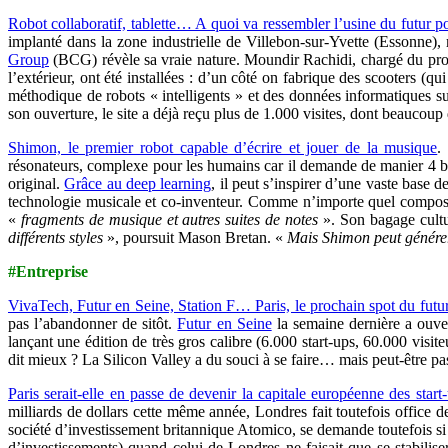
Robot collaboratif, tablette… A quoi va ressembler l’usine du futur po
implanté dans la zone industrielle de Villebon-sur-Yvette (Essonne), r
Group
(BCG) révèle sa vraie nature. Moundir Rachidi, chargé du proje
l’extérieur, ont été installées : d’un côté on fabrique des scooters (q
méthodique de robots « intelligents » et des données informatiques su
son ouverture, le site a déjà reçu plus de 1.000 visites, dont beaucoup
Shimon, le premier robot capable d’écrire et jouer de la musique
.
résonateurs, complexe pour les humains car il demande de manier 4 ba
original.
Grâce au deep learning
, il peut s’inspirer d’une vaste base 
technologie musicale et co-inventeur. Comme n’importe quel composit
«
fragments de musique et autres suites de notes
». Son bagage cultu
différents styles
», poursuit Mason Bretan. «
Mais Shimon peut générer 
#Entreprise
VivaTech, Futur en Seine, Station F… Paris, le prochain spot du futu
pas l’abandonner de sitôt.
Futur en Seine
la semaine dernière a ouver
lançant une édition de très gros calibre (6.000 start-ups, 60.000 visite
dit mieux ? La Silicon Valley a du souci à se faire… mais peut-être pas
Paris serait-elle en passe de devenir la capitale européenne des start
milliards de dollars cette même année, Londres fait toutefois office
société d’investissement britannique Atomico, se demande toutefois si
d’investissements) quand celui de Londres ne faisait que se stabilise