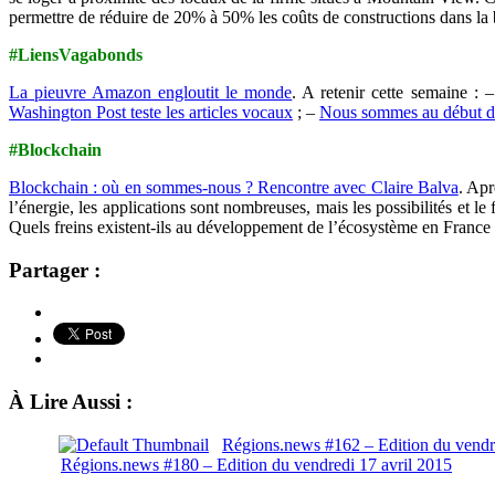
permettre de réduire de 20% à 50% les coûts de constructions dans l
#LiensVagabonds
La pieuvre Amazon engloutit le monde
. A retenir cette semaine : 
Washington Post teste les articles vocaux
; –
Nous sommes au début d’u
#Blockchain
Blockchain : où en sommes-nous ? Rencontre avec Claire Balva
. Apr
l’énergie, les applications sont nombreuses, mais les possibilités et
Quels freins existent-ils au développement de l’écosystème en France
Partager :
À Lire Aussi :
Régions.news #162 – Edition du vend
Régions.news #180 – Edition du vendredi 17 avril 2015