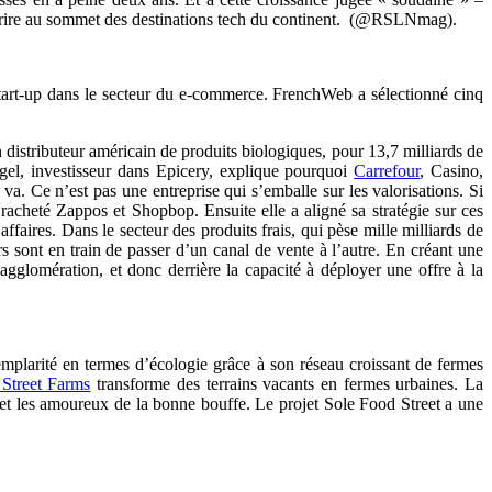
inscrire au sommet des destinations tech du continent. (@RSLNmag).
 start-up dans le secteur du e-commerce. FrenchWeb a sélectionné cinq
n distributeur américain de produits biologiques, pour 13,7 milliards de
el, investisseur dans Epicery, explique pourquoi
Carrefour
, Casino,
va. Ce n’est pas une entreprise qui s’emballe sur les valorisations. Si
 racheté Zappos et Shopbop. Ensuite elle a aligné sa stratégie sur ces
affaires. Dans le secteur des produits frais, qui pèse mille milliards de
s sont en train de passer d’un canal de vente à l’autre. En créant une
gglomération, et donc derrière la capacité à déployer une offre à la
emplarité en termes d’écologie grâce à son réseau croissant de fermes
Street Farms
transforme des terrains vacants en fermes urbaines. La
s et les amoureux de la bonne bouffe. Le projet Sole Food Street a une