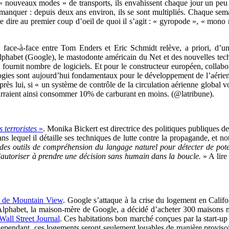
 nouveaux modes » de transports, ils envahissent chaque jour un peu 
 manquer : depuis deux ans environ, ils se sont multipliés. Chaque s
 de dire au premier coup d’oeil de quoi il s’agit : « gyropode », « mono 
 face-à-face entre Tom Enders et Eric Schmidt relève, a priori, d’un
lphabet (Google), le mastodonte américain du Net et des nouvelles techn
il fournit nombre de logiciels. Et pour le constructeur européen, collab
hnologies sont aujourd’hui fondamentaux pour le développement de l’aér
’après lui, si « un système de contrôle de la circulation aérienne global v
raient ainsi consommer 10% de carburant en moins. (@latribune).
 terroristes
»
.
Monika Bickert est directrice des politiques publiques de
ans lequel il détaille ses techniques de lutte contre la propagande, et 
 des outils de compréhension du langage naturel pour détecter de poten
’autoriser à
prendre une décision sans humain dans la boucle.
» A lire
s de Mountain View
. Google s’attaque à la crise du logement en Califo
 Alphabet, la maison-mère de Google, a décidé d’acheter 300 maisons m
Wall Street Journal
. Ces habitations bon marché conçues par la start-u
Cependant, ces logements seront seulement louables de manière provisoi