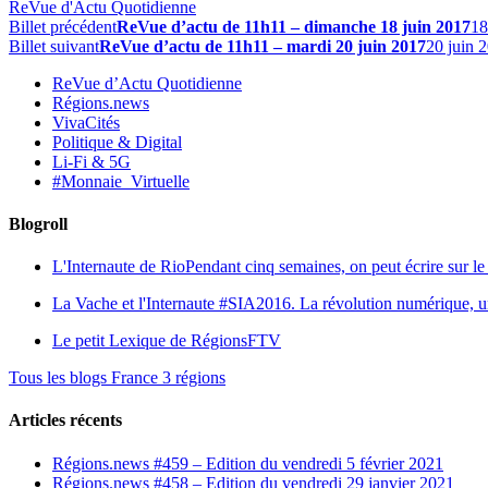
ReVue d'Actu Quotidienne
Billet précédent
ReVue d’actu de 11h11 – dimanche 18 juin 2017
18
Billet suivant
ReVue d’actu de 11h11 – mardi 20 juin 2017
20 juin 
ReVue d’Actu Quotidienne
Régions.news
VivaCités
Politique & Digital
Li-Fi & 5G
#Monnaie_Virtuelle
Blogroll
L'Internaute de Rio
Pendant cinq semaines, on peut écrire sur le 
La Vache et l'Internaute
#SIA2016. La révolution numérique, une 
Le petit Lexique de RégionsFTV
Tous les blogs France 3 régions
Articles récents
Régions.news #459 – Edition du vendredi 5 février 2021
Régions.news #458 – Edition du vendredi 29 janvier 2021