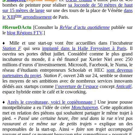
bombes de peinture pour réaliser
sa Joconde de 50 mètres de haut
sur 15 mètres de large
sur une des tours de la place de Vénétie
dans
ème
le XIII
arrondissement
de Paris.
#RevueDActu
[Consulter la
ReVue d’actu quotidienne
publiée sur
le
blog Régions FTV
.]
♦ Mille et une start-up vont être accueillies dans l’incubateur
Station F
qui sera
implanté dans la Halle Freyssinet à Paris
. Il
ouvrira ses portes début juillet. Considéré comme le plus grand
incubateur du monde, il a été financé par Xavier Niel avec 250
millions d’euros d’investissement. Microsoft, Facebook, le Numa, le
réseau d’étudiants entrepreneurs Schoolab et HEC
sont devenus
partenaires du projet
.
Station F
, ouvert 24h sur 24, semble se donner
les moyens de ses ambitions avec de nombreux services innovants
dédiés aux startups comme
l’ouverture de l’espace
concept
Anticafé
,
espace hybride entre le café et le coworking.
♦
Après le covoiturage, voici le copiétonnage !
Une jeune pousse
montpelliéraine a eu l’idée de créer
Monchaperon
.
Cette application
met en relation des piétons qui souhaitent partager le même trajet à
pied. «
Passé une certaine heure, être seul dans la rue n’est pas
rassurant et ce même sur de petits trajets
» explique un des
responsables de la start-up. Ainsi «
faire son trajet accompagné
rassure et rend ce moment beaucoup plus sympathique
» poursuit-il.