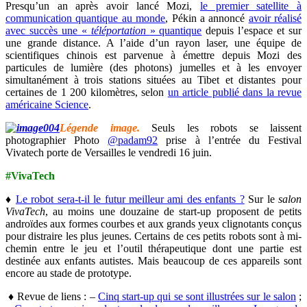
Presqu’un an après avoir lancé Mozi,
le premier satellite à
communication quantique au monde
, Pékin a annoncé
avoir réalisé
avec succès une «
téléportation
» quantique
depuis l’espace et sur
une grande distance. A l’aide d’un rayon laser, une équipe de
scientifiques chinois est parvenue à émettre depuis Mozi des
particules de lumière (des photons) jumelles et à les envoyer
simultanément à trois stations situées au Tibet et distantes pour
certaines de 1 200 kilomètres, selon
un article publié dans la revue
américaine Science
.
Légende image.
Seuls les robots se laissent
photographier Photo
@padam92
prise à l’entrée du Festival
Vivatech porte de Versailles le vendredi 16 juin.
#VivaTech
♦
Le robot sera-t-il le futur meilleur ami des enfants ?
Sur le
salon
VivaTech
, au moins une douzaine de start-up proposent de petits
androïdes aux formes courbes et aux grands yeux clignotants conçus
pour distraire les plus jeunes. Certains de ces petits robots sont à mi-
chemin entre le jeu et l’outil thérapeutique dont une partie est
destinée aux enfants autistes. Mais beaucoup de ces appareils sont
encore au stade de prototype.
♦ Revue de liens : –
Cinq start-up qui se sont illustrées sur le salon
;