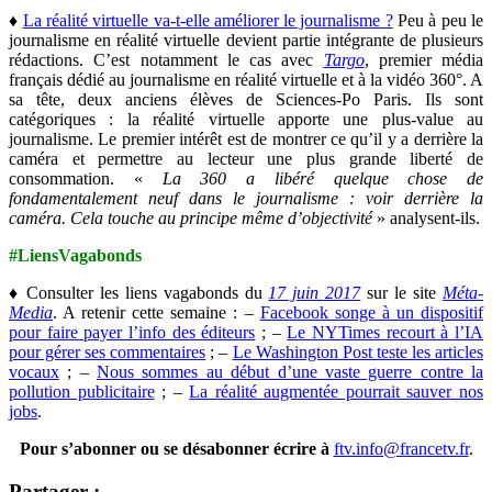
♦
La réalité virtuelle va-t-elle améliorer le journalisme ?
Peu à peu le
journalisme en réalité virtuelle devient partie intégrante de plusieurs
rédactions. C’est notamment le cas avec
Targo
, premier média
français dédié au journalisme en réalité virtuelle et à la vidéo 360°. A
sa tête, deux anciens élèves de Sciences-Po Paris. Ils sont
catégoriques : la réalité virtuelle apporte une plus-value au
journalisme. Le premier intérêt est de montrer ce qu’il y a derrière la
caméra et permettre au lecteur une plus grande liberté de
consommation. «
La 360 a libéré quelque chose de
fondamentalement neuf dans le journalisme : voir derrière la
caméra. Cela touche au principe même d’objectivité
» analysent-ils.
#LiensVagabonds
♦ Consulter les liens vagabonds du
17 juin 2017
sur le site
Méta-
Media
. A retenir cette semaine : –
Facebook songe à un dispositif
pour faire payer l’info des éditeurs
; –
Le NYTimes recourt à l’IA
pour gérer ses commentaires
; –
Le Washington Post teste les articles
vocaux
; –
Nous sommes au début d’une vaste guerre contre la
pollution publicitaire
; –
La réalité augmentée pourrait sauver nos
jobs
.
Pour s’abonner ou se désabonner écrire à
ftv.info@francetv.fr
.
Partager :