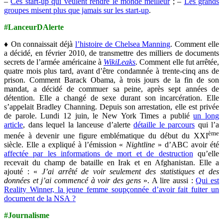
–
Ces start-up qui veulent rendre le monde meilleur
; –
Les grands
groupes misent plus que jamais sur les start-up
.
#LanceurDAlerte
♦ On connaissait déjà
l’histoire de Chelsea Manning
. Comment elle
a décidé, en février 2010, de transmettre des milliers de documents
secrets de l’armée américaine à
WikiLeaks
. Comment elle fut arrêtée,
quatre mois plus tard, avant d’être condamnée à trente-cinq ans de
prison. Comment Barack Obama, à trois jours de la fin de son
mandat, a décidé de commuer sa peine, après sept années de
détention. Elle a changé de sexe durant son incarcération. Elle
s’appelait Bradley Channing. Depuis son arrestation, elle est privée
de parole. Lundi 12 juin, le New York Times a publié
un long
article
, dans lequel la lanceuse d’alerte
détaille le parcours
qui l’a
ème
menée à devenir une figure emblématique du début du XXI
siècle. Elle a expliqué à l’émission «
Nightline
» d’ABC avoir été
affectée par les informations de mort et de destruction
qu’elle
recevait du champ de bataille en Irak et en Afghanistan. Elle a
ajouté : «
J’ai arrêté de voir seulement des statistiques et des
données et j’ai commencé à voir des gens
». A lire aussi :
Qui est
Reality Winner, la jeune femme soupçonnée d’avoir fait fuiter un
document de la NSA ?
#Journalisme