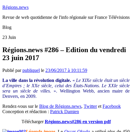
Régions.news
Revue de web quotidienne de l'info régionale sur France Télévisions
Blog
23
Juin
Régions.news #286 – Edition du vendredi
23 juin 2017
Publié par
publiquel
le
23/06/2017 à 10:11:59
La ville dans la révolution digitale.
«
Le XIXe siècle était un siècle
d’Empires ; le XXe siècle, celui des États-Nations. Le XXIe siècle
sera un siècle de villes.
». Wellington Webb, ancien maire de
Denvers, en 2009.
Rendez-vous sur le
Blog de Régions.news
,
Twitter
et
Facebook
Conception et rédaction :
Patrick Damien
Télécharger
Régions.news#286 en version pdf
Légende image.
Le
Oscar Okuda
a utilisé plus de 450