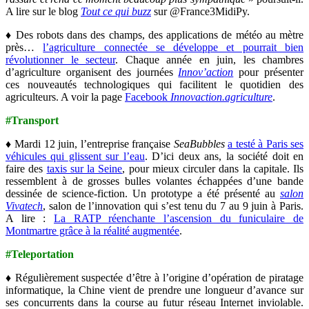
A lire sur le blog
Tout ce qui buzz
sur @France3MidiPy.
♦ Des robots dans des champs, des applications de météo au mètre
près…
l’agriculture connectée se développe et pourrait bien
révolutionner le secteur
. Chaque année en juin, les chambres
d’agriculture organisent des journées
Innov’action
pour présenter
ces nouveautés technologiques qui facilitent le quotidien des
agriculteurs. A voir la page
Facebook
Innovaction.agriculture
.
#Transport
♦ Mardi 12 juin, l’entreprise française
SeaBubbles
a testé à Paris ses
véhicules qui glissent sur l’eau
. D’ici deux ans, la société doit en
faire des
taxis sur la Seine
, pour mieux circuler dans la capitale. Ils
ressemblent à de grosses bulles volantes échappées d’une bande
dessinée de science-fiction. Un prototype a été présenté au
salon
Vivatech
, salon de l’innovation qui s’est tenu du 7 au 9 juin à Paris.
A lire :
La RATP réenchante l’ascension du funiculaire de
Montmartre grâce à la réalité augmentée
.
#Teleportation
♦ Régulièrement suspectée d’être à l’origine d’opération de piratage
informatique, la Chine vient de prendre une longueur d’avance sur
ses concurrents dans la course au futur réseau Internet inviolable.