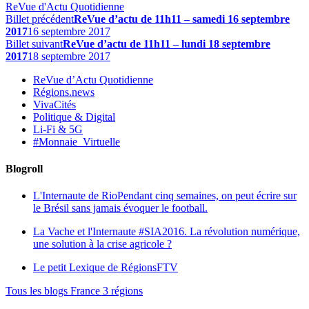
ReVue d'Actu Quotidienne
Billet précédent
ReVue d’actu de 11h11 – samedi 16 septembre
2017
16 septembre 2017
Billet suivant
ReVue d’actu de 11h11 – lundi 18 septembre
2017
18 septembre 2017
ReVue d’Actu Quotidienne
Régions.news
VivaCités
Politique & Digital
Li-Fi & 5G
#Monnaie_Virtuelle
Blogroll
L'Internaute de Rio
Pendant cinq semaines, on peut écrire sur
le Brésil sans jamais évoquer le football.
La Vache et l'Internaute
#SIA2016. La révolution numérique,
une solution à la crise agricole ?
Le petit Lexique de RégionsFTV
Tous les blogs France 3 régions