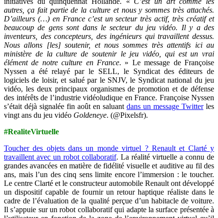
initiatives du quinquennat Hollande. «
C’est un art comme les
autres, ça fait partie de la culture et nous y sommes très attachés.
D’ailleurs (…) en France c’est un secteur très actif, très créatif et
beaucoup de gens sont dans le secteur du jeu vidéo. Il y a des
inventeurs, des concepteurs, des ingénieurs qui travaillent dessus.
Nous allons [les] soutenir, et nous sommes très attentifs ici au
ministère de la culture de soutenir le jeu vidéo, qui est un vrai
élément de notre culture en France
. » Le message de Françoise
Nyssen a été relayé par le SELL, le Syndicat des éditeurs de
logiciels de loisir, et salué par le SNJV, le Syndicat national du jeu
vidéo, les deux principaux organismes de promotion et de défense
des intérêts de l’industrie vidéoludique en France. Françoise Nyssen
s’était déjà signalée fin août en saluant
dans un message Twitter
les
vingt ans du jeu vidéo
Goldeneye
. (@Pixelsfr).
#RealiteVirtuelle
Toucher des objets dans un monde virtuel ? Renault et Clarté y
travaillent avec un robot collaboratif
. La réalité virtuelle a connu de
grandes avancées en matière de fidélité visuelle et auditive au fil des
ans, mais l’un des cinq sens limite encore l’immersion : le toucher.
Le centre Clarté et le constructeur automobile Renault ont développé
un dispositif capable de fournir un retour haptique réaliste dans le
cadre de l’évaluation de la qualité perçue d’un habitacle de voiture.
Il s’appuie sur un robot collaboratif qui adapte la surface présentée à