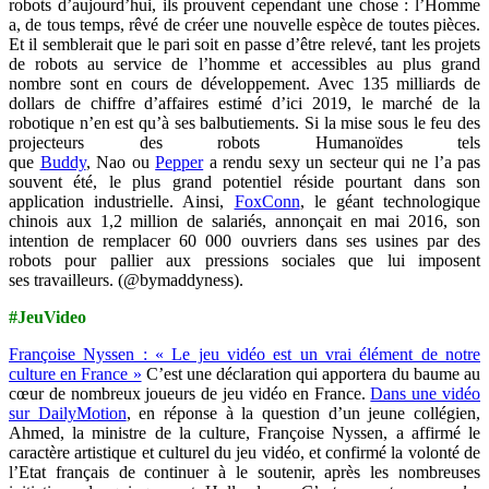
robots d’aujourd’hui, ils prouvent cependant une chose : l’Homme
a, de tous temps, rêvé de créer une nouvelle espèce de toutes pièces.
Et il semblerait que le pari soit en passe d’être relevé, tant les projets
de robots au service de l’homme et accessibles au plus grand
nombre sont en cours de développement. Avec 135 milliards de
dollars de chiffre d’affaires estimé d’ici 2019, le marché de la
robotique n’en est qu’à ses balbutiements. Si la mise sous le feu des
projecteurs des robots Humanoïdes tels
que
Buddy
,
Nao
ou
Pepper
a rendu sexy un secteur qui ne l’a pas
souvent été, le plus grand potentiel réside pourtant dans son
application industrielle. Ainsi,
FoxConn
, le géant technologique
chinois aux 1,2 million de salariés, annonçait en mai 2016, son
intention de remplacer 60 000 ouvriers dans ses usines par des
robots pour pallier aux pressions sociales que lui imposent
ses travailleurs. (@bymaddyness).
#JeuVideo
Françoise Nyssen : « Le jeu vidéo est un vrai élément de notre
culture en France »
C’est une déclaration qui apportera du baume au
cœur de nombreux joueurs de jeu vidéo en France.
Dans une vidéo
sur DailyMotion
, en réponse à la question d’un jeune collégien,
Ahmed, la ministre de la culture, Françoise Nyssen, a affirmé le
caractère artistique et culturel du jeu vidéo, et confirmé la volonté de
l’Etat français de continuer à le soutenir, après les nombreuses