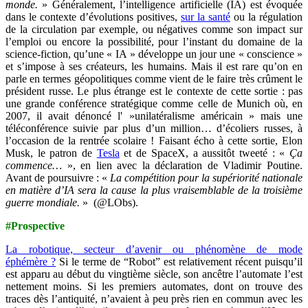
monde.
» Généralement, l’intelligence artificielle (IA) est évoquée
dans le contexte d’évolutions positives,
sur la santé
ou la régulation
de la circulation par exemple, ou négatives comme son impact sur
l’emploi ou encore la possibilité, pour l’instant du domaine de la
science-fiction, qu’une « IA » développe un jour une « conscience »
et s’impose à ses créateurs, les humains. Mais il est rare qu’on en
parle en termes géopolitiques comme vient de le faire très crûment le
président russe. Le plus étrange est le contexte de cette sortie : pas
une grande conférence stratégique comme celle de Munich où, en
2007, il avait dénoncé l' »unilatéralisme américain » mais une
téléconférence suivie par plus d’un million… d’écoliers russes, à
l’occasion de la rentrée scolaire ! Faisant écho à cette sortie, Elon
Musk, le patron de
Tesla
et de SpaceX, a aussitôt tweeté : «
Ça
commence…
», en lien avec la déclaration de Vladimir Poutine.
Avant de poursuivre : «
La compétition pour la supériorité nationale
en matière d’IA sera la cause la plus vraisemblable de la troisième
guerre mondiale.
» (@LObs).
#Prospective
La robotique, secteur d’avenir ou phénomène de mode
éphémère ?
Si le terme de “Robot” est relativement récent puisqu’il
est apparu au début du vingtième siècle, son ancêtre l’automate l’est
nettement moins. Si les premiers automates, dont on trouve des
traces dès l’antiquité, n’avaient à peu près rien en commun avec les