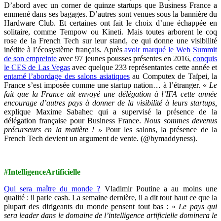
D’abord avec un corner de quinze startups que Business France a
emmené dans ses bagages. D’autres sont venues sous la bannière du
Hardware Club. Et certaines ont fait le choix d’une échappée en
solitaire, comme Tempow ou Kineti. Mais toutes arborent le coq
rose de la French Tech sur leur stand, ce qui donne une visibilité
inédite à l’écosystème français. Après
avoir marqué le Web Summit
de son empreinte
avec 97 jeunes pousses présentes en 2016,
conquis
le CES de Las Vegas
avec quelque 233 représentantes cette année et
entamé l’abordage des salons asiatiques
au Computex de Taïpei, la
France s’est imposée comme une startup nation… à l’étranger. «
Le
fait que la France ait envoyé une délégation à l’IFA cette année
encourage d’autres pays à donner de la visibilité à leurs startups,
explique Maxime Sabahec qui a supervisé la présence de la
délégation française pour Business France.
Nous sommes devenus
précurseurs en la matière
! »
Pour les salons, la présence de la
French Tech devient un argument de vente. (@bymaddyness).
#
IntelligenceArtificielle
Qui sera maître du monde ?
Vladimir Poutine a au moins une
qualité : il parle cash. La semaine dernière, il a dit tout haut ce que la
plupart des dirigeants du monde pensent tout bas : «
Le pays qui
sera leader dans le domaine de l’intelligence artificielle dominera le