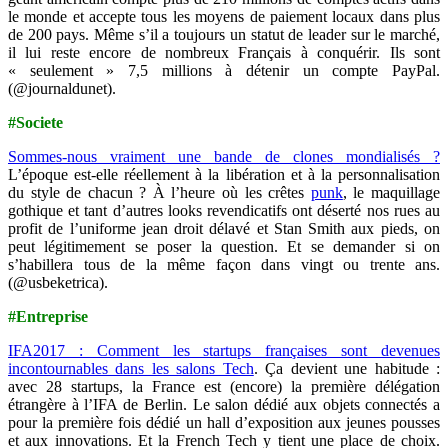
le monde et accepte tous les moyens de paiement locaux dans plus
de 200 pays. Même s’il a toujours un statut de leader sur le marché,
il lui reste encore de nombreux Français à conquérir. Ils sont
« seulement » 7,5 millions à détenir un compte PayPal.
(@journaldunet).
#Societe
Sommes-nous vraiment une bande de clones mondialisés ?
L’époque est-elle réellement à la libération et à la personnalisation
du style de chacun ? À l’heure où les crêtes
punk
, le maquillage
gothique et tant d’autres looks revendicatifs ont déserté nos rues au
profit de l’uniforme jean droit délavé et Stan Smith aux pieds, on
peut légitimement se poser la question. Et se demander si on
s’habillera tous de la même façon dans vingt ou trente ans.
(@usbeketrica).
#Entreprise
IFA2017 : Comment les startups françaises sont devenues
incontournables dans les salons Tech
. Ça devient une habitude :
avec 28 startups, la France est (encore) la première délégation
étrangère à l’IFA de Berlin. Le salon dédié aux objets connectés a
pour la première fois dédié un hall d’exposition aux jeunes pousses
et aux innovations. Et la French Tech y tient une place de choix.