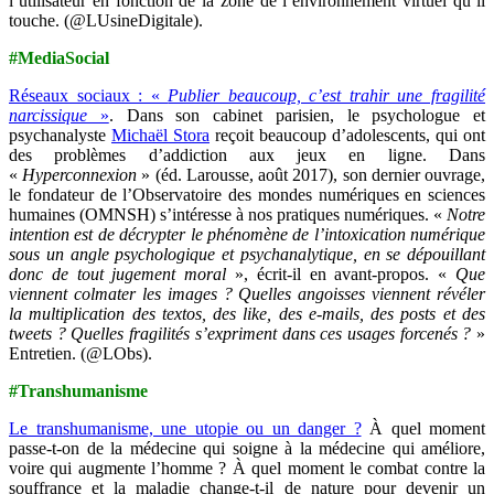
l’utilisateur en fonction de la zone de l’environnement virtuel qu’il
touche. (@LUsineDigitale).
#MediaSocial
Réseaux sociaux : «
Publier beaucoup, c’est trahir une fragilité
narcissique
»
. Dans son cabinet parisien, le psychologue et
psychanalyste
Michaël Stora
reçoit beaucoup d’adolescents, qui ont
des problèmes d’addiction aux jeux en ligne. Dans
«
Hyperconnexion
» (éd. Larousse, août 2017), son dernier ouvrage,
le fondateur de l’Observatoire des mondes numériques en sciences
humaines (OMNSH) s’intéresse à nos pratiques numériques. «
Notre
intention est de décrypter le phénomène de l’intoxication numérique
sous un angle psychologique et psychanalytique, en se dépouillant
donc de tout jugement moral
», écrit-il en avant-propos. «
Que
viennent colmater les images ? Quelles angoisses viennent révéler
la multiplication des textos, des like, des e-mails, des posts et des
tweets ? Quelles fragilités s’expriment dans ces usages forcenés ?
»
Entretien. (@LObs).
#Transhumanisme
Le transhumanisme, une utopie ou un danger ?
À quel moment
passe-t-on de la médecine qui soigne à la médecine qui améliore,
voire qui augmente l’homme ? À quel moment le combat contre la
souffrance et la maladie change-t-il de nature pour devenir un