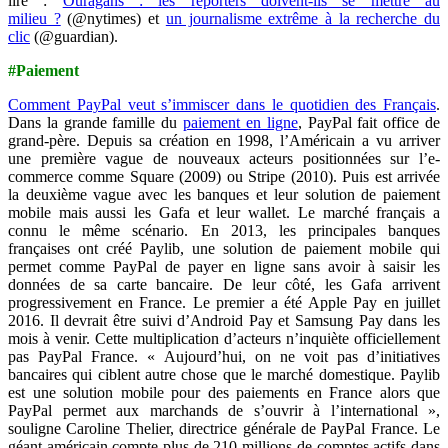
lire :
Ouragans : les reporters doivent-ils se mettre au
milieu ?
(@
nytimes) et
un journalisme extrême à la recherche du
clic
(@
guardian).
#Paiement
Comment PayPal veut s’immiscer dans le quotidien des Français
.
Dans la grande famille du
paiement en ligne
, PayPal fait office de
grand-père. Depuis sa création en 1998, l’Américain a vu arriver
une première vague de nouveaux acteurs positionnées sur l’e-
commerce comme Square (2009) ou Stripe (2010). Puis est arrivée
la deuxième vague avec les banques et leur solution de paiement
mobile mais aussi les Gafa et leur wallet. Le marché français a
connu le même scénario. En 2013, les principales banques
françaises ont créé Paylib, une solution de paiement mobile qui
permet comme PayPal de payer en ligne sans avoir à saisir les
données de sa carte bancaire. De leur côté, les Gafa arrivent
progressivement en France. Le premier a été Apple Pay en juillet
2016. Il devrait être suivi d’Android Pay et Samsung Pay dans les
mois à venir. Cette multiplication d’acteurs n’inquiète officiellement
pas PayPal France. « Aujourd’hui, on ne voit pas d’initiatives
bancaires qui ciblent autre chose que le marché domestique. Paylib
est une solution mobile pour des paiements en France alors que
PayPal permet aux marchands de s’ouvrir à l’international »,
souligne Caroline Thelier, directrice générale de PayPal France. Le
géant américain compte plus de 210 millions de comptes actifs dans