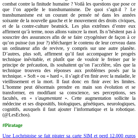
combat contre la finitude humaine ? Voilà les questions que pose ce
que l’on appelle le transhumanisme. De quoi s’agit-il ? Le
transhumanisme est un courant de pensée né dans les années
soixante de la nouvelle gauche et le mouvement des droits civiques,
et de la contre-culture beatnick. Les plus extrêmes d’entre eux
affirment qu’à terme, nous allons vaincre la mort. Ils n’hésitent pas à
souscrire des assurances afin de se faire cryogéniser de façon à ce
qu’on puisse (un jour ?) télécharger le contenu de leur cerveau dans
un ordinateur afin de revivre, y compris sur une autre planète.
D’autres, plus soft, affirment qu’il faut accompagner le progrès
technique inévitable, et plutôt que de vouloir le freiner par le
principe de précaution, ils souhaitent qu’on l’accélère, sûrs que la
technique trouvera des réponses aux problèmes posés par la
technique. « Soft » ou « hard », il s’agit d’en finir avec la maladie, le
vieillissement et la mort. Il faut donc en finir avec les limites.
L’homme peut désormais prendre en main son évolution et se
transformer, en modifiant sa conscience, ses perceptions, ses
facultés, en «
s’augmentant
». Cette augmentation sollicite la
médecine et ses dispositifs, biologiques, génétiques, neurologiques,
cognitifs, auxquels il faut ajouter l’informatique et la robotique.
(@LesEchos).
#Piratage
Une Lochristoise se fait pirater sa carte SIM et perd 12.000 euros