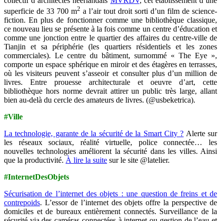
collectif d’architectes néerlandais
MVRDV
, cet établissement d’une
2
superficie de 33 700 m
a l’air tout droit sorti d’un film de science-
fiction.
En plus de fonctionner comme une bibliothèque classique,
ce nouveau lieu se présente à la fois comme un centre d’éducation et
comme une jonction entre le quartier des affaires du centre-ville de
Tianjin et sa périphérie (les quartiers résidentiels et les zones
commerciales).
Le centre du bâtiment, surnommé « The Eye »,
comporte un espace sphérique en miroir et des étagères en terrasses,
où les visiteurs peuvent s’asseoir et consulter plus d’un million de
livres.
Entre prouesse architecturale et oeuvre d’art, cette
bibliothèque hors norme devrait attirer un public très large, allant
bien au-delà du cercle des amateurs de livres.
(@usbeketrica).
#Ville
La technologie, garante de la sécurité de la Smart City ?
Alerte sur
les réseaux sociaux, réalité virtuelle, police connectée… les
nouvelles technologies améliorent la sécurité dans les villes. Ainsi
que la productivité.
À lire la suite
sur le site @latelier.
#InternetDesObjets
Sécurisation de l’internet des objets : une question de freins et de
contrepoids
. L’essor de l’internet des objets offre la perspective de
domiciles et de bureaux entièrement connectés. Surveillance de la
sécurité via des caméras connectées à internet ou gestion de l’eau et