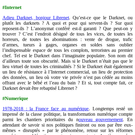
#Internet
Adieu Darknet, bonjour Librenet
.
Qu’est-ce que le Darknet, ou
plutôt les darknets ? A quoi et pour qui servent-ils ? Sur quoi
reposent-ils ? L’anonymat conféré est-il garanti ? Que peut-on y
trouver ? C’est l’endroit désigné de tous les vices, de toutes les
horreurs, de toutes les abominations : vente de drogue, trafic
d’armes, tueurs à gages, organes en soldes sans oublier
l’indispensable espace de tous les complots, terroristes au premier
chef. Tel est le Darknet dans l’imaginaire populaire. Son nom dit
d’ailleurs toute son obscurité. Mais si le Darknet n’était pas que le
lieu virtuel de toutes les criminalités ? Si le Darknet était également
un lieu de résistance à l’Internet commercial, un lieu de protection
des données, un lieu où votre vie privée n’est pas cédée au moins
offrant avec le bébé et l’eau du bain ? Et si, tout compte fait, ce
Darknet devait être rebaptisé Librenet ?
#Numerique
1978-2018 : la France face au numérique
. Longtemps resté un
impensé de la classe politique, la transformation numérique compte
parmi les chantiers prioritaires du n
ouveau gouvernement
. En
attendant de savoir si nos politiques finiront ou non par être eux-
mêmes « disruptés » par le phénomène, retour sur les réformes