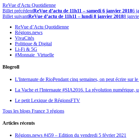
ReVue d'Actu Quotidienne
Billet précédent
ReVue d’actu de 11h11 – samedi 6 janvier 2018
6 j
Billet suivant
ReVue d’actu de 11h11 – lundi 8 janvier 2018
8 janvi
ReVue d’Actu Quotidienne
Régions.news
VivaCités
Politique & Digital
Li-Fi & 5G
#Monnaie_Virtuelle
Blogroll
L'Internaute de Rio
Pendant cinq semaines, on peut écrire sur le 
La Vache et l'Internaute
#SIA2016. La révolution numérique, une 
Le petit Lexique de RégionsFTV
Tous les blogs France 3 régions
Articles récents
Régions.news #459 – Edition du vendredi 5 février 2021