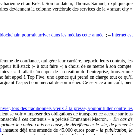
saharienne et au Brésil. Son fondateur, Thomas Samuel, explique que
aires deviennent la colonne vertébrale des services de la « smart city »
lockchain pourrait arriver dans les médias cette année
; –
Internet est
emme de confiance, qui gère leur carrière, négocie leurs contrats, les
peur full-stack (« à tout faire ») a choisi de se mettre à son compte.
tes : « Il fallait s’occuper de la création de l’entreprise, trouver une
 fait appel à Top Five, une agence qui prend en charge tout ce qu’il
épargnant l’aspect commercial de son métier. Ce service a un coût, bien
r, lors des traditionnels vœux à la presse, vouloir lutter contre les
aient se voir « imposer des obligations de transparence accrue sur tous
nts consacrés à ces contenus » a précisé Emmanuel Macron. «
En cas de
pprimer le contenu mis en cause, de déréférencer le site, de fermer le
1
instaure déjà une amende de 45.000 euros pour «
la publication, la