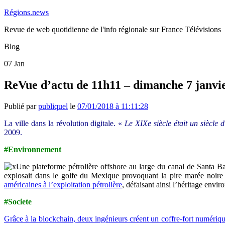
Régions.news
Revue de web quotidienne de l'info régionale sur France Télévisions
Blog
07
Jan
ReVue d’actu de 11h11 – dimanche 7 janvi
Publié par
publiquel
le
07/01/2018 à 11:11:28
La ville dans la révolution digitale. «
Le XIXe siècle était un siècle d
2009.
#Environnement
Une plateforme pétrolière offshore au large du canal de Santa Ba
explosait dans le golfe du Mexique provoquant la pire marée noire
américaines à l’exploitation pétrolière
, défaisant ainsi l’héritage env
#Societe
Grâce à la blockchain, deux ingénieurs créent un coffre-fort numériqu