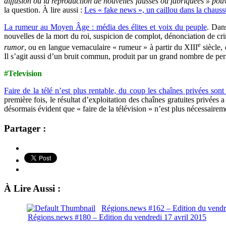
diffusion ou la reproduction de nouvelles fausses ou fabriquées » pouv
la question. À lire aussi :
Les « fake news », un caillou dans la chaus
La rumeur au Moyen Âge : média des élites et voix du peuple
. Dan
nouvelles de la mort du roi, suspicion de complot, dénonciation de cr
e
rumor
, ou en langue vernaculaire « rumeur » à partir du XIII
siècle,
Il s’agit aussi d’un bruit commun, produit par un grand nombre de pers
#Television
Faire de la télé n’est plus rentable, du coup les chaînes privées sont
première fois, le résultat d’exploitation des chaînes gratuites privées a
désormais évident que « faire de la télévision » n’est plus nécessaireme
Partager :
À Lire Aussi :
Régions.news #162 – Edition du vend
Régions.news #180 – Edition du vendredi 17 avril 2015