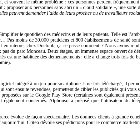
i, et souvent le même problème : ces personnes perdent fréquemment 
if : proposer aux personnes sans abri un « cloud solidaire », une sorte 
, elles peuvent demander l’aide de leurs proches ou de travailleurs soci
 Simplifier le quotidien des médecins et de leurs patients. Telle est l’am
… Pas moins de 30.000 praticiens et 800 établissements de santé sont i
en interne, chez Doctolib, ça se passe comment ? Nous avons rendu 
eux pas du parc Monceau. Deux étages, un immense espace ouvert de dét
iés est une habituée des déménagements : elle a changé trois fois de 
omie).
logiciel intégré à un jeu pour smartphone. Une fois téléchargé, il perme
qui sont ensuite revendues, permettent de cibler les publicités qui vous
x proposées sur le Google Play Store (certaines sont également prése
également concernés. Alphonso a précisé que l’utilisateur du télép
rce évolue de façon spectaculaire. Les données clients à grande échell
d’aujourd’hui. Criteo dévoile ses prédictions pour le commerce marke