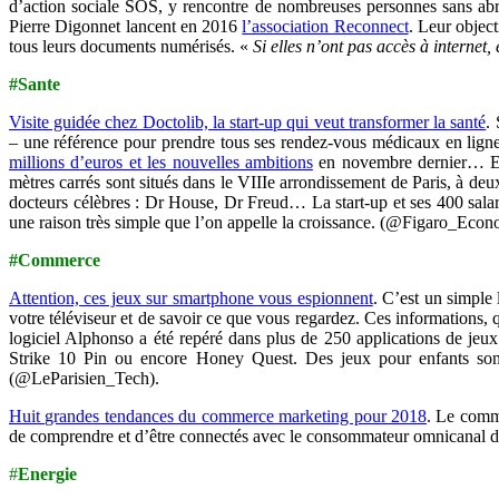
d’action sociale SOS, y rencontre de nombreuses personnes sans abr
Pierre Digonnet lancent en 2016
l’association Reconnect
. Leur object
tous leurs documents numérisés. «
Si elles n’ont pas accès à internet
#Sante
Visite guidée chez Doctolib, la start-up qui veut transformer la santé
.
– une référence pour prendre tous ses rendez-vous médicaux en ligne
millions d’euros et les nouvelles ambitions
en novembre dernier… Et 
mètres carrés sont situés dans le VIIIe arrondissement de Paris, à d
docteurs célèbres : Dr House, Dr Freud… La start-up et ses 400 salar
une raison très simple que l’on appelle la croissance. (@Figaro_Econ
#Commerce
Attention, ces jeux sur smartphone vous espionnent
. C’est un simple 
votre téléviseur et de savoir ce que vous regardez. Ces informations, 
logiciel Alphonso a été repéré dans plus de 250 applications de jeu
Strike 10 Pin ou encore Honey Quest. Des jeux pour enfants sont 
(@LeParisien_Tech).
Huit grandes tendances du commerce marketing pour 2018
. Le comme
de comprendre et d’être connectés avec le consommateur omnicanal 
#
Energie