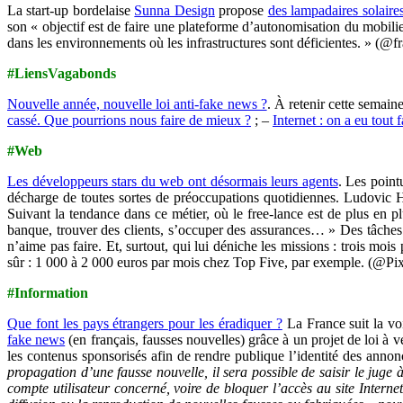
La start-up bordelaise
Sunna Design
propose
des lampadaires solair
son « objectif est de faire une plateforme d’autonomisation du mobilier
dans les environnements où les infrastructures sont déficientes. » (@f
#LiensVagabonds
Nouvelle année, nouvelle loi anti-fake news ?
. À retenir cette semain
cassé. Que pourrions nous faire de mieux ?
; –
Internet : on a eu tout 
#Web
Les développeurs stars du web ont désormais leurs agents
. Les point
décharge de toutes sortes de préoccupations quotidiennes. Ludovic Hin
Suivant la tendance dans ce métier, où le free-lance est de plus en plu
banque, trouver des clients, s’occuper des assurances… »
Des tâches
n’aime pas faire. Et, surtout, qui lui déniche les missions : trois mo
sûr : 1 000 à 2 000 euros par mois chez Top Five, par exemple. (@Pixe
#Information
Que font les pays étrangers pour les éradiquer ?
La France suit la vo
fake news
(en français, fausses nouvelles) grâce à un projet de loi à 
les contenus sponsorisés afin de rendre publique l’identité des anno
propagation d’une fausse nouvelle, il sera possible de saisir le juge
compte utilisateur concerné, voire de bloquer l’accès au site Interne