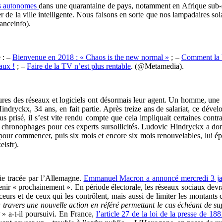
es autonomes
dans une quarantaine de pays, notamment en Afrique sub-
 de la ville intelligente. Nous faisons en sorte que nos lampadaires sol
ranceinfo).
e : –
Bienvenue en 2018 : « Chaos is the new normal »
; –
Comment la b
faux !
; –
Faire de la TV n’est plus rentable
. (@Metamedia).
ures des réseaux et logiciels ont désormais leur agent. Un homme, une f
dryckx, 34 ans, en fait partie. Après treize ans de salariat, ce dévelop
s prisé, il s’est vite rendu compte que cela impliquait certaines contrain
 chronophages pour ces experts sursollicités. Ludovic Hindryckx a donc
is pour commencer, puis six mois et encore six mois renouvelables, lui 
lsfr).
ie tracée par l’Allemagne.
Emmanuel Macron a annoncé mercredi 3 janvie
venir « prochainement ». En période électorale, les réseaux sociaux devr
nceurs et de ceux qui les contrôlent, mais aussi de limiter les monta
 à travers une nouvelle action en référé permettant le cas échéant de su
t
» a-t-il poursuivi. En France,
l’article 27 de la loi de la presse de 188