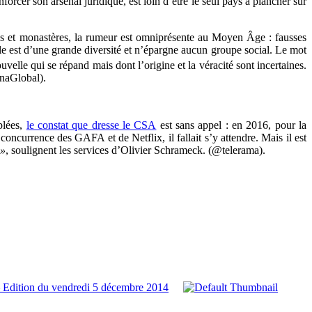
orcer son arsenal juridique, est loin d’être le seul pays à plancher sur
ses et monastères, la rumeur est omniprésente au Moyen Âge : fausses
le est d’une grande diversité et n’épargne aucun groupe social. Le mot
uvelle qui se répand mais dont l’origine et la véracité sont incertaines.
InaGlobal).
plées,
le constat que dresse le CSA
est sans appel : en 2016, pour la
concurrence des GAFA et de Netflix, il fallait s’y attendre. Mais il est
 »
, soulignent les services d’Olivier Schrameck. (@telerama).
 Edition du vendredi 5 décembre 2014