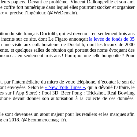
leurs papiers. Devant ce problème, Vincent Dallongeville et son ami
de coffre-fort numérique dans lequel elles pourront stocker et organiser
aux »,
précise l’ingénieur. (@WeDemain).
bition du site français Doctolib, qui est devenu – en seulement trois ans
nscrits sur ce site, dont Le Figaro annonçait
la levée de fonds de 35
une visite aux collaborateurs de Doctolib, dont les locaux de 2000
ente, et quelques salles de réunion qui portent des noms évoquant des
bureaux… en seulement trois ans ! Pourquoi une telle bougeotte ? Pour
t, par l’intermédiaire du micro de votre téléphone, d’écouter le son de
 sont envoyées. Selon le
« New York Times »
, qui a dévoilé l’affaire, le
ntes sur l’App Store) : Pool 3D, Beer Pong : Trickshot, Real Bowling
hone devait donner son autorisation à la collecte de ces données.
e sont devenues un atout majeur pour les retailers et les marques afin
ting en 2018. (@Ecommercemag_fr).