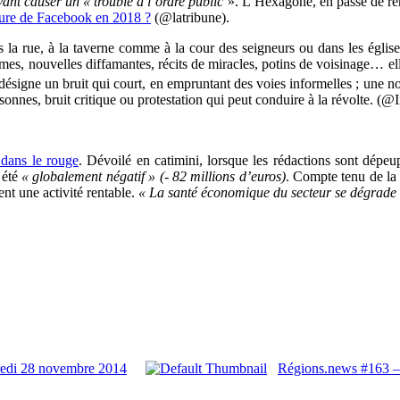
ant causer un « trouble à l’ordre public
». L’Hexagone, en passe de renf
sure de Facebook en 2018 ?
(@latribune).
s la rue, à la taverne comme à la cour des seigneurs ou dans les égli
imes, nouvelles diffamantes, récits de miracles, potins de voisinage… el
 désigne un bruit qui court, en empruntant des voies informelles ; une no
onnes, bruit critique ou protestation qui peut conduire à la révolte. (@
 dans le rouge
. Dévoilé en catimini, lorsque les rédactions sont dépeu
 été
« globalement négatif » (- 82 millions d’euros)
. Compte tenu de la 
nt une activité rentable.
« La santé économique du secteur se dégrade
redi 28 novembre 2014
Régions.news #163 –