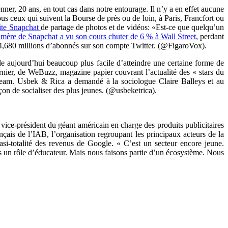
ner, 20 ans, en tout cas dans notre entourage. Il n’y a en effet aucune
 tous ceux qui suivent la Bourse de près ou de loin, à Paris, Francfort ou
uite Snapchat
de partage de photos et de vidéos: «Est-ce que quelqu’un
é mère de Snapchat a vu son cours chuter de 6 % à Wall Street
, perdant
 a 24,680 millions d’abonnés sur son compte Twitter. (@FigaroVox).
ble aujourd’hui beaucoup plus facile d’atteindre une certaine forme de
rnier, de WeBuzz, magazine papier couvrant l’actualité des « stars du
ream. Usbek & Rica a demandé à la sociologue Claire Balleys et au
çon de socialiser des plus jeunes. (@usbeketrica).
ice-président du géant américain en charge des produits publicitaires
çais de l’IAB, l’organisation regroupant les principaux acteurs de la
asi-totalité des revenus de Google. « C’est un secteur encore jeune.
ns un rôle d’éducateur. Mais nous faisons partie d’un écosystème. Nous