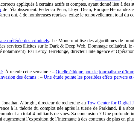
 incorrects appliqués à certains actifs et comptes, ayant donné lieu à des 
n
de l’établissement. Federico Pena, Lloyd Dean, Enrique Hernandez et
ren ont, à de nombreuses reprises, exigé le renouvellement total du cons
ie préférée des criminels
. Le Monero utilise des algorithmes de broui
t des services illicites sur le Dark & Deep Web. Dommage collatéral, le
ricité notamment). Par Leroy Terrelonge, directeur Intelligence et Opérati
ué
. À retenir cette semaine : –
Quelle éthique pour le journalisme d’imm
’invasion des écrans
; –
Une étude pointe les possibles effets pervers et d
. Jonathan Albright, directeur de recherche au
Tow Center for Digital 
érence à la théorie du complot née après la tuerie de Parkland, il a a
i cumulent au total 4 milliards de vues. Sa conclusion ? Une profonde i
i augmentent l’exposition de l’internaute à des contenus de plus en plu