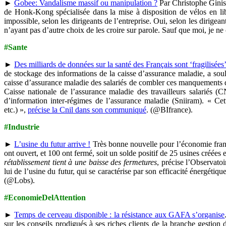
►
Gobee: Vandalisme massif ou manipulation ?
Par Christophe Ginist
de Honk-Kong spécialisée dans la mise à disposition de vélos en lib
impossible, selon les dirigeants de l’entreprise. Oui, selon les dirigea
n’ayant pas d’autre choix de les croire sur parole. Sauf que moi, je ne 
#Sante
►
Des milliards de données sur la santé des Français sont ‘fragilisées
de stockage des informations de la caisse d’assurance maladie, a so
caisse d’assurance maladie des salariés de combler ces manquements da
Caisse nationale de l’assurance maladie des travailleurs salariés 
d’information inter-régimes de l’assurance maladie (Sniiram). « Cett
etc.) »,
précise la Cnil dans son communiqué
. (@BIfrance).
#Industrie
►
L’usine du futur arrive !
Très bonne nouvelle pour l’économie françai
ont ouvert, et 100 ont fermé, soit un solde positif de 25 usines créé
rétablissement tient à une baisse des fermetures
, précise l’Observato
lui de l’usine du futur, qui se caractérise par son efficacité énergétiq
(@Lobs).
#EconomieDelAttention
►
Temps de cerveau disponible : la résistance aux GAFA s’organise
sur les conseils prodigués à ses riches clients de la branche gestion