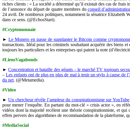
riches clients : « La société a déterminé qu’il existait des cas de frais
de l’annonce du départ de quatre membres du
conseil d’administratio
24 avril. De nombreux politiques, notamment la sénatrice Elizabeth War
dans ce sens. (@EchosStart).
#Cryptomonnaie
►
Le Monero en passe de supplanter le Bitcoin comme cryptomonna
transactions. Idéal pour les criminels souhaitant acquérir des biens e
toujours les particuliers et les entreprises qui paient la note (d’élect
#LiensVagabonds
►
Concentration et bataille des géants – le marché TV toujours seco
–
Les enfants ont de plus en plus de mal à tenir un stylo à cause de l
du net
. (@Metamedia).
#Video
►
Un chercheur révèle l’ampleur du conspirationnisme sur YouTube
pour mener l’enquête. En partant du mot-clé « crisis actor », en réf
vidéos dont la majorité recèlent une théorie conspirationniste, et qu
effets pervers des algorithmes de recommandation de la plateforme, qu
#MediaSocial