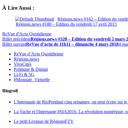
À Lire Aussi :
Régions.news #162 – Edition du vend
Régions.news #180 – Edition du vendredi 17 avril 2015
ReVue d'Actu Quotidienne
Billet précédent
Régions.news #320 – Edition du vendredi 2 mars 
Billet suivant
ReVue d’actu de 11h11 – dimanche 4 mars 2018
4 ma
ReVue d’Actu Quotidienne
Régions.news
VivaCités
Politique & Digital
Li-Fi & 5G
#Monnaie_Virtuelle
Blogroll
L'Internaute de Rio
Pendant cinq semaines, on peut écrire sur le 
La Vache et l'Internaute
#SIA2016. La révolution numérique, une 
Le petit Lexique de RégionsFTV