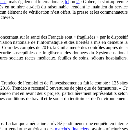
aise
, mais également internationale,
ici
ou
là
: Gobee, la start-up venue
sés en nombre au-delà du raisonnable, rendant le maintien du service
ucun élément de vérification n’est offert, la presse et les commentateurs
enchweb.
ncernant sur la santé des Français sont « fragilisées » par le dispositif
sion nationale de l’informatique et des libertés a mis en demeure la
la Cour des comptes de 2016, la Cnil a mené des contrôles auprès de la
curité susceptibles de fragiliser » des données du Système national
rés sociaux (actes médicaux, feuilles de soins, séjours hospitaliers,
Trendeo de l’emploi et de l’investissement a fait le compte : 125 sites
En 2016, Trendeo a recensé 3 ouvertures de plus que de fermetures. «
Ce
endeo met en avant deux projets, particulièrement représentatifs selon
es conditions de travail et le souci du territoire et de l’environnement.
ice. La banque américaine a révélé jeudi mener une enquête en interne
 au gendarme américain des
marchés financiers
, avoir surfacturé ses