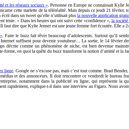
ité et les réseaux sociaux »
. Personne en Europe ne connaissait Kylie Jen
incarne cette starlette de la téléréalité. Mais depuis ce jeudi 21 février,
écrit dans un tweet qu’elle n’utilisait plus
la nouvelle application grat
t triste. » Dans les heures qui ont suivi cette «confidence »,
la sociét
s). Il faut dire que Kylie Jenner est une jeune femme fort écoutée. Elle
 »
. Faire le buzz fait rêver beaucoup d’adolescents. Surtout qu’il sem
nternet suffisent pour devenir youtubeur… La sortie, le 14 février de
temps décrite comme un phénomène de niche, est bien devenue mainst
te-forme, en quoi la quête du buzz transforme la notion d’amitié et la fa
en ligne
. Google ne s’excuse pas, mais c’est tout comme. Brad Bender, v
médias et des annonceurs. Il doit rencontrer ce vendredi le bureau fran
entreprise, notamment dans la publicité en ligne, qui représente la qu
oluent rapidement, explique-t-il dans une interview au Figaro. Nous avo