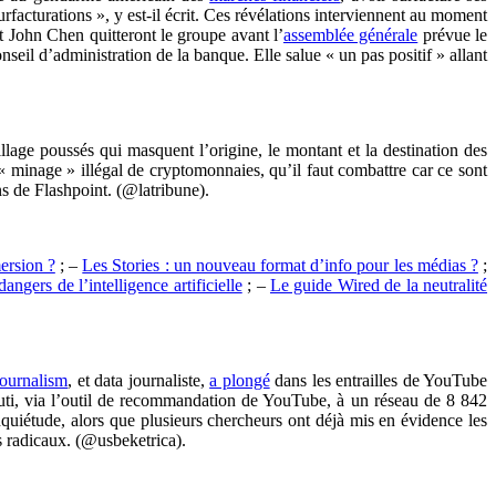
surfacturations », y est-il écrit. Ces révélations interviennent au moment
 John Chen quitteront le groupe avant l’
assemblée générale
prévue le
eil d’administration de la banque. Elle salue « un pas positif » allant
llage poussés qui masquent l’origine, le montant et la destination des
 « minage » illégal de cryptomonnaies, qu’il faut combattre car ce sont
ons de Flashpoint. (@latribune).
ersion ?
; –
Les Stories : un nouveau format d’info pour les médias ?
;
angers de l’intelligence artificielle
; –
Le guide Wired de la neutralité
Journalism
, et data journaliste,
a plongé
dans les entrailles de YouTube
bouti, via l’outil de recommandation de YouTube, à un réseau de 8 842
nquiétude, alors que plusieurs chercheurs ont déjà mis en évidence les
s radicaux. (@usbeketrica).