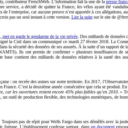
y, contributeur FrenchWeb. L’information fait la une de la
presse franç
re service, a décidé de quitter la France, les vélos ayant été vandali
nts de l’entreprise, car aucune preuve n’est apportée à ces allégations, a
crois pas un seul instant à cette version.
Lire la suite
sur le site de @fr
’, met en garde le gendarme de la vie privée
. Des milliards de données co
uligné la Cnil dans un communiqué ce mardi 27 février 2018. La Commis
ns la sécurité des données de ses assurés. À la suite d’un rapport de 
(CNAMTS). Ils ont permis de confirmer « plusieurs insuffisances de sé
e base contient des milliards de données relatives à la santé des assu
se : on recrée des usines sur notre territoire. En 2017, l’Observatoire 
es en France. C’est la deuxième année consécutive que cela se produit. 
ire,
car les ouvertures restent encore 45% plus faibles qu’en 2010.
» Tr
ue, un outil de production flexible, des technologies numériques, de bonn
. Toujours pas de répit pour Wells Fargo dans ses démêlés avec la just
 de fortune. L’établissement confesse surtout, dans
un document
envoyé