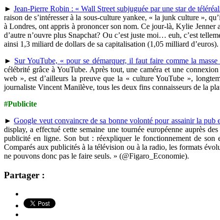
►
Jean-Pierre Robin : « Wall Street subjuguée par une star de téléréal
raison de s’intéresser à la sous-culture yankee, « la junk culture », qu’
à Londres, ont appris à prononcer son nom. Ce jour-là, Kylie Jenner a 
d’autre n’ouvre plus Snapchat? Ou c’est juste moi… euh, c’est tellemen
ainsi 1,3 miliard de dollars de sa capitalisation (1,05 milliard d’euro
►
Sur YouTube, « pour se démarquer, il faut faire comme la masse
célébrité grâce à YouTube. Après tout, une caméra et une connexion I
web », est d’ailleurs la preuve que la « culture YouTube », long
journaliste Vincent Manilève, tous les deux fins connaisseurs de la pla
#Publicite
►
Google veut convaincre de sa bonne volonté pour assainir la pub 
display, a effectué cette semaine une tournée européenne auprès des 
publicité en ligne. Son but : réexpliquer le fonctionnement de son 
Comparés aux publicités à la télévision ou à la radio, les formats év
ne pouvons donc pas le faire seuls. » (@Figaro_Economie).
Partager :