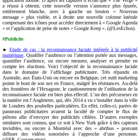
application mobile. D’après les captures d’écran que « The Verge »
a réussi à obtenir, cette nouvelle version s’annonce plus épurée,
entièrement blanche, avec à gauche un bouton « Nouveau
message » plus visible, et à droite une nouvelle colonne latérale
comprenant des icônes pour accéder directement à « Google Agenda
» et l’application de prise de notes « Google Keep ». (@LesEchos).
#Publicite
►
Etude de cas : la reconnaissance faciale intégrée à la publicité
numérique
. Qualifier l’audience ou l’attention portée aux messages,
quantifier l’audience, ou encore mesurer, analyser et prendre en
compte les réactions. Voici l’objectif de la reconnaissance faciale
dans le domaine de l’affichage publicitaire. Très répandu en
Australie, aux États-Unis ou encore en Belgique, cet outil marketing
pointe le bout de son nez en France, malgré les résistances. Au-delà
des frontières de l’Hexagone, le cautionnement de l’utilisation de la
reconnaissance faciale est bien plus effectif. L’un des précurseurs en
la matière est l’Angleterre, qui, dès 2014 a vu s’installer dans la ville
de Londres des poubelles particulières. En effet, celles-ci, parées de
panneaux publicitaires avaient la faculté de compter le flux de
piétons afin d’envoyer des publicités ciblées. D’autres exemples
similaires sont connus, que ce soit à New York grâce à des capteurs
invisibles, ou encore à Montréal avec des « abribus » pouvant
diffuser des vidéos sonorisées à l’approche d’une personne.
(@FR_Conversation).