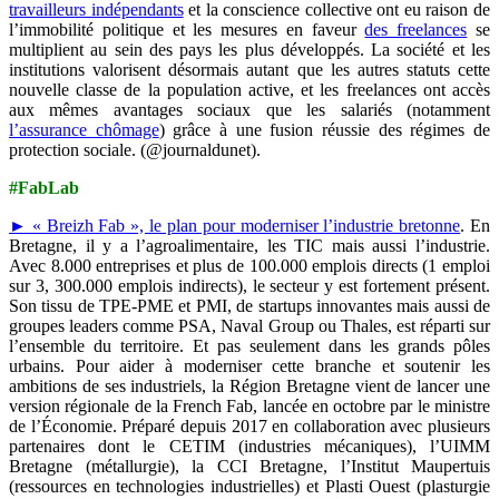
travailleurs indépendants
et la conscience collective ont eu raison de
l’immobilité politique et les mesures en faveur
des freelances
se
multiplient au sein des pays les plus développés. La société et les
institutions valorisent désormais autant que les autres statuts cette
nouvelle classe de la population active, et les freelances ont accès
aux mêmes avantages sociaux que les salariés (notamment
l’assurance chômage
) grâce à une fusion réussie des régimes de
protection sociale. (@journaldunet).
#FabLab
► « Breizh Fab », le plan pour moderniser l’industrie bretonne
. En
Bretagne, il y a l’agroalimentaire, les TIC mais aussi l’industrie.
Avec 8.000 entreprises et plus de 100.000 emplois directs (1 emploi
sur 3, 300.000 emplois indirects), le secteur y est fortement présent.
Son tissu de TPE-PME et PMI, de startups innovantes mais aussi de
groupes leaders comme PSA, Naval Group ou Thales, est réparti sur
l’ensemble du territoire. Et pas seulement dans les grands pôles
urbains. Pour aider à moderniser cette branche et soutenir les
ambitions de ses industriels, la Région Bretagne vient de lancer une
version régionale de la French Fab, lancée en octobre par le ministre
de l’Économie. Préparé depuis 2017 en collaboration avec plusieurs
partenaires dont le CETIM (industries mécaniques), l’UIMM
Bretagne (métallurgie), la CCI Bretagne, l’Institut Maupertuis
(ressources en technologies industrielles) et Plasti Ouest (plasturgie