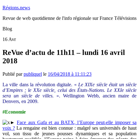
Régions.news
Revue de web quotidienne de l'info régionale sur France Télévisions
Blog
16
Avr
ReVue d’actu de 11h11 – lundi 16 avril
2018
Publié par
publiquel
le
16/04/2018 à 11:11:23
La ville dans la révolution digitale. «
Le XIXe siècle était un siècle
d’Empires ; le XXe siècle, celui des États-Nations. Le XXIe siècle
sera un siècle de villes.
». Wellington Webb, ancien maire de
Denvers, en 2009.
#Economie
►
Face aux Gafa et au BATX, l’Europe peut-elle imposer sa
voix ?
La rengaine est bien connue : malgré ses universités de haut
vol, son tissu de jeunes pousses dynamiques et sa population