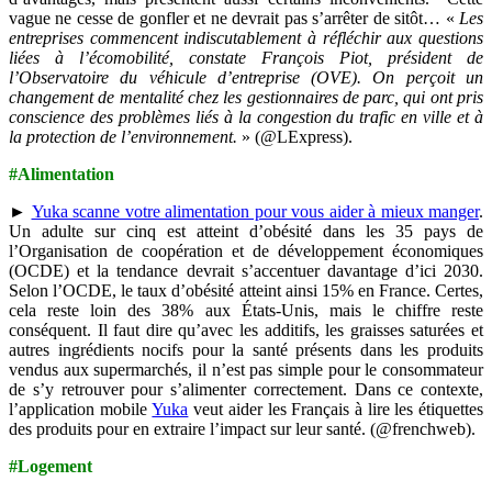
vague ne cesse de gonfler et ne devrait pas s’arrêter de sitôt… «
Les
entreprises commencent indiscutablement à réfléchir aux questions
liées à l’écomobilité, constate François Piot, président de
l’Observatoire du véhicule d’entreprise (OVE). On perçoit un
changement de mentalité chez les gestionnaires de parc, qui ont pris
conscience des problèmes liés à la congestion du trafic en ville et à
la protection de l’environnement.
» (@LExpress).
#Alimentation
►
Yuka scanne votre alimentation pour vous aider à mieux manger
.
Un adulte sur cinq est atteint d’obésité dans les 35 pays de
l’Organisation de coopération et de développement économiques
(OCDE) et la tendance devrait s’accentuer davantage d’ici 2030.
Selon l’OCDE, le taux d’obésité atteint ainsi 15% en France. Certes,
cela reste loin des 38% aux États-Unis, mais le chiffre reste
conséquent. Il faut dire qu’avec les additifs, les graisses saturées et
autres ingrédients nocifs pour la santé présents dans les produits
vendus aux supermarchés, il n’est pas simple pour le consommateur
de s’y retrouver pour s’alimenter correctement. Dans ce contexte,
l’application mobile
Yuka
veut aider les Français à lire les étiquettes
des produits pour en extraire l’impact sur leur santé. (@frenchweb).
#Logement