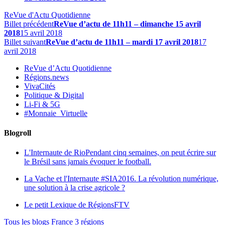
ReVue d'Actu Quotidienne
Billet précédent
ReVue d’actu de 11h11 – dimanche 15 avril
2018
15 avril 2018
Billet suivant
ReVue d’actu de 11h11 – mardi 17 avril 2018
17
avril 2018
ReVue d’Actu Quotidienne
Régions.news
VivaCités
Politique & Digital
Li-Fi & 5G
#Monnaie_Virtuelle
Blogroll
L'Internaute de Rio
Pendant cinq semaines, on peut écrire sur
le Brésil sans jamais évoquer le football.
La Vache et l'Internaute
#SIA2016. La révolution numérique,
une solution à la crise agricole ?
Le petit Lexique de RégionsFTV
Tous les blogs France 3 régions