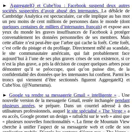
►
AggregateIQ et CubeYou : Facebook suspend deux autres
sociétés suspectées d’avoir abusé des internautes.
La débâcle de
Cambridge Analytica est spectaculaire, car elle implique au bas mot
un peu moins de cent millions de personnes dans le monde (dont
quelques centaines de milliers d’internautes français
) et expose aux
yeux du monde les graves insuffisances de Facebook à protéger
convenablement les données personnelles de ses membres. Mais
cette affaire n’est peut-être que l’arbre qui cache la forêt. Cette forêt,
c’est celle du pistage et du profilage. Directement mêlé au scandale,
le site communautaire américain, qui fait probablement face
aujourd’hui à l’une de ses plus graves crises de son existence, si ce
n’est la plus grave, a pris la décision de couper quelques arbres pour
démontrer qu’il se préoccupe, quoi qu’on puisse dire, de la
confidentialité des données que les internautes lui confient. Parmi les
troncs qui viennent d’être sectionnés figurent AggregateIQ et
CubeYou. (@Numerama).
►
Google va rendre sa messagerie Gmail « intelligente »
. Une
nouvelle version de la messagerie Gmail, restée inchangée
pendant
plusieurs années,
se prépare. Dans un courriel adressé à des
utilisateurs professionnels, auquel
le site spécialisé « The Verge »
a
eu accès, Google promet un design « rafraîchi sur le web » ainsi que
« plusieurs nouvelles fonctionnalités ». La firme de Mountain View
cherche à unifier l’aspect de sa messagerie web et celle de son