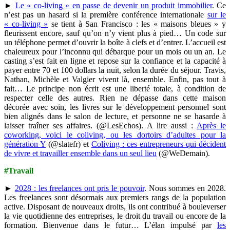
►
Le « co-living » en passe de devenir un produit immobilier
. Ce
n’est pas un hasard si la première conférence internationale
sur le
« co-living »
se tient à San Francisco : les « maisons bleues » y
fleurissent encore, sauf qu’on n’y vient plus à pied… Un code sur
un téléphone permet d’ouvrir la boîte à clefs et d’entrer. L’accueil est
chaleureux pour l’inconnu qui débarque pour un mois ou un an. Le
casting s’est fait en ligne et repose sur la confiance et la capacité à
payer entre 70 et 100 dollars la nuit, selon la durée du séjour. Travis,
Nathan, Michèle et Valgier vivent là, ensemble. Enfin, pas tout à
fait… Le principe non écrit est une liberté totale, à condition de
respecter celle des autres. Rien ne dépasse dans cette maison
décorée avec soin, les livres sur le développement personnel sont
bien alignés dans le salon de lecture, et personne ne se hasarde à
laisser traîner ses affaires. (@LesEchos). A lire aussi :
Après le
coworking, voici le coliving, ou les dortoirs d’adultes pour la
génération Y
(@slatefr) et
Coliving : ces entrepreneurs qui décident
de vivre et travailler ensemble dans un seul lieu
(@WeDemain).
#Travail
►
2028 : les freelances ont pris le pouvoir
. Nous sommes en 2028.
Les freelances sont désormais aux premiers rangs de la population
active. Disposant de nouveaux droits, ils ont contribué à bouleverser
la vie quotidienne des entreprises, le droit du travail ou encore de la
formation. Bienvenue dans le futur… L’élan impulsé par
les