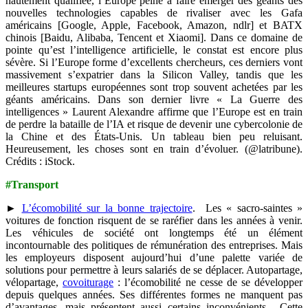
hautement qualifiée, l’Europe peine à faire émerger des géants des
nouvelles technologies capables de rivaliser avec les Gafa
américains [Google, Apple, Facebook, Amazon, ndlr] et BATX
chinois [Baidu, Alibaba, Tencent et Xiaomi]. Dans ce domaine de
pointe qu’est l’intelligence artificielle, le constat est encore plus
sévère. Si l’Europe forme d’excellents chercheurs, ces derniers vont
massivement s’expatrier dans la Silicon Valley, tandis que les
meilleures startups européennes sont trop souvent achetées par les
géants américains. Dans son dernier livre « La Guerre des
intelligences » Laurent Alexandre affirme que l’Europe est en train
de perdre la bataille de l’IA et risque de devenir une cybercolonie de
la Chine et des États-Unis. Un tableau bien peu reluisant.
Heureusement, les choses sont en train d’évoluer. (@latribune).
Crédits : iStock.
#Transport
►
L’écomobilité sur la bonne trajectoire
. Les « sacro-saintes »
voitures de fonction risquent de se raréfier dans les années à venir.
Les véhicules de société ont longtemps été un élément
incontournable des politiques de rémunération des entreprises. Mais
les employeurs disposent aujourd’hui d’une palette variée de
solutions pour permettre à leurs salariés de se déplacer. Autopartage,
vélopartage,
covoiturage
: l’écomobilité ne cesse de se développer
depuis quelques années. Ses différentes formes ne manquent pas
d’avantages, mais présentent aussi certains inconvénients. Cette