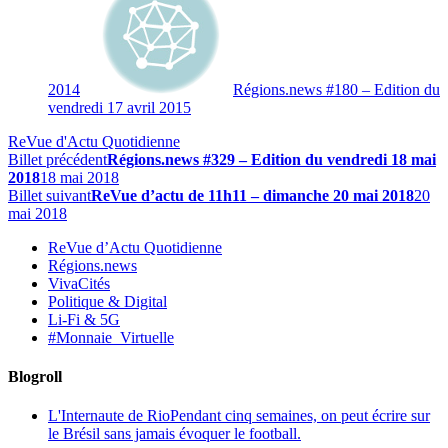
2014
Régions.news #180 – Edition du
vendredi 17 avril 2015
ReVue d'Actu Quotidienne
Billet précédent
Régions.news #329 – Edition du vendredi 18 mai
2018
18 mai 2018
Billet suivant
ReVue d’actu de 11h11 – dimanche 20 mai 2018
20
mai 2018
ReVue d’Actu Quotidienne
Régions.news
VivaCités
Politique & Digital
Li-Fi & 5G
#Monnaie_Virtuelle
Blogroll
L'Internaute de Rio
Pendant cinq semaines, on peut écrire sur
le Brésil sans jamais évoquer le football.