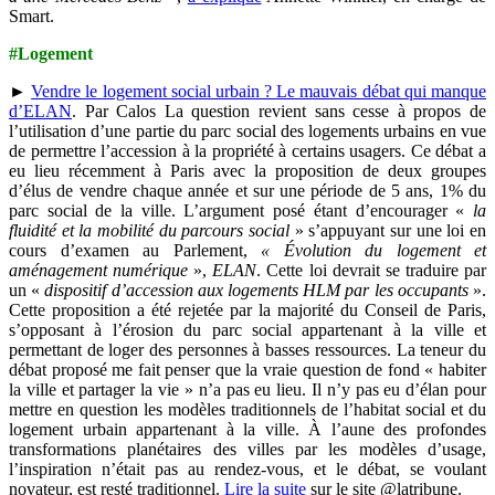
Smart.
#Logement
►
Vendre le logement social urbain ? Le mauvais débat qui manque
d’ELAN
. Par Calos La question revient sans cesse à propos de
l’utilisation d’une partie du parc social des logements urbains en vue
de permettre l’accession à la propriété à certains usagers. Ce débat a
eu lieu récemment à Paris avec la proposition de deux groupes
d’élus de vendre chaque année et sur une période de 5 ans, 1% du
parc social de la ville. L’argument posé étant d’encourager «
la
fluidité et la mobilité du parcours social
» s’appuyant sur une loi en
cours d’examen au Parlement,
« Évolution du logement et
aménagement numérique
»,
ELAN
. Cette loi devrait se traduire par
un «
dispositif d’accession aux logements HLM par les occupants
».
Cette proposition a été rejetée par la majorité du Conseil de Paris,
s’opposant à l’érosion du parc social appartenant à la ville et
permettant de loger des personnes à basses ressources. La teneur du
débat proposé me fait penser que la vraie question de fond « habiter
la ville et partager la vie » n’a pas eu lieu. Il n’y pas eu d’élan pour
mettre en question les modèles traditionnels de l’habitat social et du
logement urbain appartenant à la ville. À l’aune des profondes
transformations planétaires des villes par les modèles d’usage,
l’inspiration n’était pas au rendez-vous, et le débat, se voulant
novateur, est resté traditionnel.
Lire la suite
sur le site @latribune.