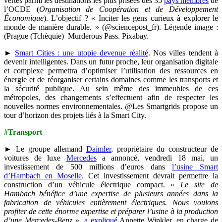
vertes parmi les destinations les plus prisées des 35
pays membres
de
l’OCDE (
Organisation de Coopération et de Développement
Économique
). L’objectif ? « Inciter les gens curieux à explorer le
monde de manière durable. » (@sciencepost_fr). Légende image :
(Prague (Tchéquie) Murderous Pass. Pixabay.
►
Smart Cities : une utopie devenue réalité
. Nos villes tendent à
devenir intelligentes. Dans un futur proche, leur organisation digitale
et complexe permettra d’optimiser l’utilisation des ressources en
énergie et de réorganiser certains domaines comme les transports et
la sécurité publique. Au sein même des immeubles de ces
métropoles, des changements s’effectuent afin de respecter les
nouvelles normes environnementales. @Les Smartgrids propose un
tour d’horizon des projets liés à la Smart City.
#Transport
► Le groupe allemand
Daimler
, propriétaire du constructeur de
voitures de luxe
Mercedes
a annoncé, vendredi 18 mai, un
investissement de 500 millions d’euros dans
l’usine Smart
d’Hambach en Moselle
. Cet investissement devrait permettre la
construction d’un véhicule électrique compact. «
Le site de
Hambach bénéfice d’une expertise de plusieurs années dans la
fabrication de véhicules entièrement électriques. Nous voulons
profiter de cette énorme expertise et préparer l’usine à la production
d’une Mercedes-Benz
»,
a expliqué
Annette Winkler, en charge de