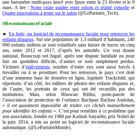
une baromètre multi-pays lancé avec Ipsos entre le 23 février et le 9
mars. A lire :
Notre visite guidée entre robots et réalité virtuelle
et
Quatre innovations à tester sur le salon
(@LeParisien_Tech).
#ReconnaissanceFaciale
►
En Inde, un logiciel de reconnaissance faciale pour retrouver les
enfants disparus
. Sur une population de 1,3 milliard d’habitants, 240
000 enfants indiens se sont volatilisés sans laisser de traces en cinq
ans, entre 2012 et 2017, d’après les autorités. Un vrai drame
national. Beaucoup ont fugué, après une dispute familiale ou pour
fuir un quotidien difficile, d’autres se sont simplement perdus.
Victimes d’
enlèvements
, nombre d’entre eux sont aussi forcés à
travailler ou à se prostituer. Pour les retrouver, le pays s’est doté
d’une immense base de données en ligne, baptisée Trackchild, qui
répertorie, d’un côté, les milliers de photos des enfants disparus et,
de l’autre, les portraits de ceux qui ont été recueillis par des
institutions. Mais, selon Bhuwan Ribhu, porte-parole de
l’association de protection de l’enfance Bachpan Bachao Andolan,
«
il est quasiment impossible de traiter ces clichés manuellement
pour identifier les enfants
». C’est pour remédier à ce problème que
son association, fondée en 1980 par Kailash Satyarthi, prix Nobel de
la paix 2014, a mis au point un logiciel de reconnaissance faciale
automatique. (@LeParisienMonde).