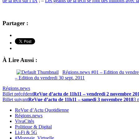
de la tech sur l’IA
; –
Les géants de la tech se font des millions avec 
Partager :
À Lire Aussi :
Régions.news #01 – Edition du vendred
– Edition du vendredi 30 sept. 2011
Régions.news
Billet précédent
ReVue d’actu de 11h11 – vendredi 2 novembre 20
Billet suivant
ReVue d’actu de 11h11 – samedi 3 novembre 2018
3 
ReVue d’Actu Quotidienne
Régions.news
VivaCités
Politique & Digital
Li-Fi & 5G
#Monnaie_Virtuelle