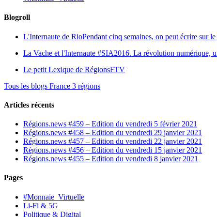
Blogroll
L'Internaute de Rio
Pendant cinq semaines, on peut écrire sur le 
La Vache et l'Internaute
#SIA2016. La révolution numérique, une 
Le petit Lexique de RégionsFTV
Tous les blogs France 3 régions
Articles récents
Régions.news #459 – Edition du vendredi 5 février 2021
Régions.news #458 – Edition du vendredi 29 janvier 2021
Régions.news #457 – Edition du vendredi 22 janvier 2021
Régions.news #456 – Edition du vendredi 15 janvier 2021
Régions.news #455 – Edition du vendredi 8 janvier 2021
Pages
#Monnaie_Virtuelle
Li-Fi & 5G
Politique & Digital