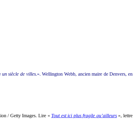
un siècle de villes.
». Wellington Webb, ancien maire de Denvers, en
ion / Getty Images. Lire «
Tout est ici plus fragile qu’ailleurs
», lettre