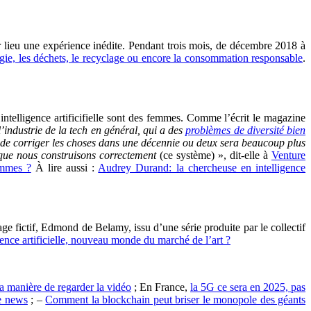
 lieu une expérience inédite. Pendant trois mois, de décembre 2018 à
gie, les déchets, le recyclage ou encore la consommation responsable
.
intelligence artificifielle sont des femmes. Comme l’écrit le magazine
l’industrie de la tech en général, qui a des
problèmes de diversité bien
 de corriger les choses dans une décennie ou deux sera beaucoup plus
r que nous construisons correctement
(ce système) », dit-elle à
Venture
femmes ?
À lire aussi :
Audrey Durand: la chercheuse en intelligence
age fictif, Edmond de Belamy, issu d’une série produite par le collectif
gence artificielle, nouveau monde du marché de l’art ?
a manière de regarder la vidéo
; En France,
la 5G ce sera en 2025, pas
ke news
; –
Comment la blockchain peut briser le monopole des géants