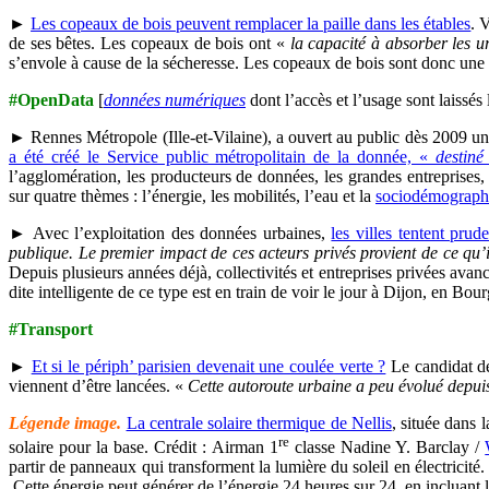
►
Les copeaux de bois peuvent remplacer la paille dans les étables
. 
de ses bêtes. Les copeaux de bois ont «
la capacité à absorber les u
s’envole à cause de la sécheresse. Les copeaux de bois sont donc une 
#OpenData
[
données numériques
dont l’accès et l’usage sont laissés 
► Rennes Métropole (Ille-et-Vilaine), a ouvert au public dès 2009 une 
a été créé le Service public métropolitain de la donnée, «
destiné
l’agglomération, les producteurs de données, les grandes entreprises,
sur quatre thèmes : l’énergie, les mobilités, l’eau et la
sociodémograph
► Avec l’exploitation des données urbaines,
les villes tentent pru
publique. Le premier impact de ces acteurs privés provient de ce qu’
Depuis plusieurs années déjà, collectivités et entreprises privées av
dite intelligente de ce type est en train de voir le jour à Dijon, en Bou
#Transport
►
Et si le périph’ parisien devenait une coulée verte ?
Le candidat dé
viennent d’être lancées. «
Cette autoroute urbaine a peu évolué depui
Légende image.
La centrale solaire thermique de Nellis
, située dans
re
solaire pour la base. Crédit : Airman 1
classe Nadine Y. Barclay /
partir de panneaux qui transforment la lumière du soleil en électricité.
Cette énergie peut générer de l’énergie 24 heures sur 24, en incluant 