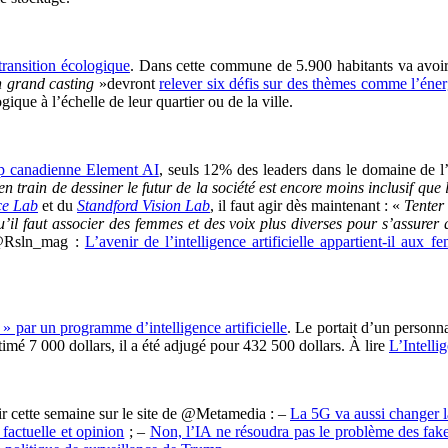
transition écologique
. Dans cette commune de 5.900 habitants va avoir
 grand casting
»devront
relever six défis sur des thèmes comme l’éner
ique à l’échelle de leur quartier ou de la ville.
up canadienne Element AI
, seuls 12% des leaders dans le domaine de l’
n train de dessiner le futur de la société est encore moins inclusif que 
nce Lab
et du
Standford Vision Lab
, il faut agir dès maintenant : «
Tenter
qu’il faut associer des femmes et des voix plus diverses pour s’assure
e @Rsln_mag :
L’avenir de l’intelligence artificielle appartient-il aux 
t » par un programme d’intelligence artificielle
. Le portait d’un personn
imé 7 000 dollars, il a été adjugé pour 432 500 dollars. À lire
L’Intelli
r cette semaine sur le site de @Metamedia : –
La 5G va aussi changer l
 factuelle et opinion
; –
Non, l’IA ne résoudra pas le problème des fa