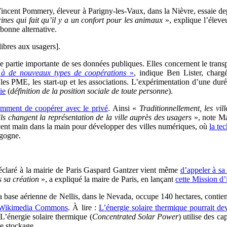
Vincent Pommery, éleveur à Parigny-les-Vaux, dans la Nièvre, essaie depu
rines qui fait qu’il y a un confort pour les animaux
», explique l’éleveu
bonne alternative.
libres aux usagers].
partie importante de ses données publiques. Elles concernent le transpo
 à de nouveaux types de coopérations
»
, indique Ben Lister, charg
 les PME, les start-up et les associations. L’expérimentation d’une dur
ie
(
définition de la position sociale de toute personne
).
demment de coopérer avec le privé
. Ainsi «
Traditionnellement, les vil
ils changent la représentation de la ville auprès des usagers
», note Ma
ancent main dans la main pour développer des villes numériques, où
la te
rgogne.
claré à la mairie de Paris Gaspard Gantzer vient même
d’appeler à sa
s sa création
», a expliqué la maire de Paris, en lançant
cette Mission d’
 la base aérienne de Nellis, dans le Nevada, occupe 140 hectares, conti
Wikimedia Commons
. À lire :
L’énergie solaire thermique pourrait dev
 L’énergie solaire thermique (
Concentrated Solar Power
) utilise des c
le stockage.