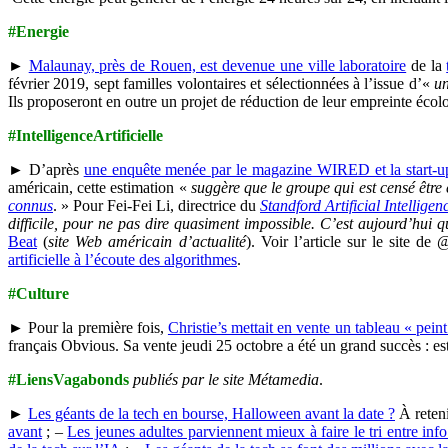
#Energie
►
Malaunay, près de Rouen, est devenue une ville laboratoire
de la
février 2019, sept familles volontaires et sélectionnées à l’issue d’«
un
Ils proposeront en outre un projet de réduction de leur empreinte écolog
#IntelligenceArtificielle
► D’après
une enquête menée par le magazine WIRED et la start-
américain, cette estimation «
suggère que le groupe qui est censé être e
connus
. » Pour Fei-Fei Li, directrice du
Standford Artificial Intellige
difficile, pour ne pas dire quasiment impossible. C’est aujourd’hui 
Beat
(
site Web américain d’actualité
). Voir l’article sur le site d
artificielle à l’écoute des algorithmes
.
#Culture
► Pour la première fois,
Christie’s mettait en vente un tableau « pein
français Obvious. Sa vente jeudi 25 octobre a été un grand succès : est
#LiensVagabonds
publiés par le site Métamedia
.
►
Les géants de la tech en bourse, Halloween avant la date ?
À reteni
avant
; –
Les jeunes adultes parviennent mieux à faire le tri entre info