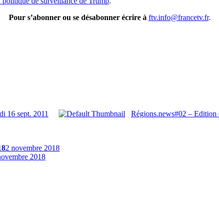
la politique de surveillance de Trump
.
Pour s’abonner ou se désabonner écrire à
ftv.info@francetv.fr
.
i 16 sept. 2011
Régions.news#02 – Edition 
18
2 novembre 2018
novembre 2018