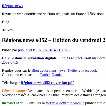
Régions.news
Revue de web quotidienne de l'info régionale sur France Télévisions
Blog
02
Nov
Régions.news #352 – Edition du vendredi 
Publié par
publiquel
le
02/11/2018 à 11:11:23
La ville dans la révolution digitale.
«
Le XIXe siècle était un siècle
2009.0715
Rendez-vous sur le
Blog de Régions.news
,
Twitter
et
Facebook
Conception et rédaction :
Patrick Damien
Télécharger
Régions.news#352 en version pdf
Légende image.
Des manchots empereurs en mer de Weddell (Antarctiq
ouverte adressée à Jean-Yves Le Drian, ministre des Affaires étrangèr
#RevueDActu
[Consulter la
ReVue d’actu quotidienne
publiée sur le