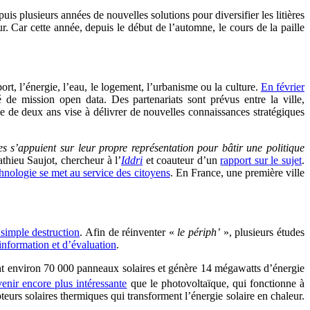
is plusieurs années de nouvelles solutions pour diversifier les litières
r. Car cette année, depuis le début de l’automne, le cours de la paille
rt, l’énergie, l’eau, le logement, l’urbanisme ou la culture.
En février
é de mission open data. Des partenariats sont prévus entre la ville,
ée de deux ans vise à délivrer de nouvelles connaissances stratégiques
les s’appuient sur leur propre représentation pour bâtir une politique
thieu Saujot, chercheur à l’
Iddri
et coauteur d’un
rapport sur le sujet
.
chnologie se met au service des citoyens
. En France, une première ville
 simple destruction
. Afin de réinventer «
le périph’
», plusieurs études
information et d’évaluation
.
ent environ 70 000 panneaux solaires et génère 14 mégawatts d’énergie
enir encore plus intéressante
que le photovoltaïque, qui fonctionne à
apteurs solaires thermiques qui transforment l’énergie solaire en chaleur.