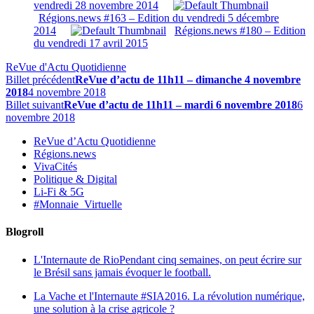
vendredi 28 novembre 2014
Régions.news #163 – Edition du vendredi 5 décembre
2014
Régions.news #180 – Edition
du vendredi 17 avril 2015
ReVue d'Actu Quotidienne
Billet précédent
ReVue d’actu de 11h11 – dimanche 4 novembre
2018
4 novembre 2018
Billet suivant
ReVue d’actu de 11h11 – mardi 6 novembre 2018
6
novembre 2018
ReVue d’Actu Quotidienne
Régions.news
VivaCités
Politique & Digital
Li-Fi & 5G
#Monnaie_Virtuelle
Blogroll
L'Internaute de Rio
Pendant cinq semaines, on peut écrire sur
le Brésil sans jamais évoquer le football.
La Vache et l'Internaute
#SIA2016. La révolution numérique,
une solution à la crise agricole ?