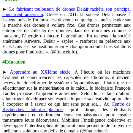
►
Le fabricant toulousain de drones Delair rachète son principal
concurrent américain
. Créée en 2011, la société Delair basée à
Labège près de Toulouse, est devenue en quelques années leader sur
le marché des drones à voilure fixe. Ces drones permettent aux
entreprises de collecter des données dans des domaines comme le
transport, l’énergie ou encore l’agriculture. En rachetant la société
américaine Airware, Delair « espère « renforcer sa présence aux
Etats-Unis » et se positionner en « champion mondial des solutions
drones pour l’industrie ». (@franceinfo).
#Education
►
Apprendre au XXIème siècle
. À l’heure où les machines
évoluent et concurrencent les capacités de l’homme, il devient
nécessaire de réformer le système d’apprentissage. Plutôt que de
sélectionner sur la mémorisation et le calcul, le biologiste François
Taddei propose d’apprendre autrement. Selon lui, il faut d’abord
s’interroger, développer son esprit critique et sa créativité, apprendre
à coopérer et à savoir ce qui fait sens pour soi… Au
Centre de
Recherches Interdisciplinaires
qu’il dirige, les étudiants
expérimentent et confrontent leurs connaissances pour ensuite
transmettre leurs découvertes. Mobiliser l’intelligence collective et
développer l’interdisciplinarité pourrait ainsi permettre de trouver de
meilleures solutions aux défis de demain. (@franceinter).