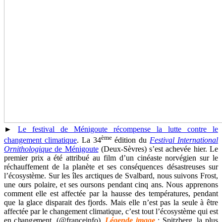
►
Le festival de Ménigoute récompense la lutte contre le
ème
changement climatique
. La 34
édition du
Festival International
Ornithologique
de Ménigoute
(Deux-Sèvres) s’est achevée hier. Le
premier prix a été attribué au film d’un cinéaste norvégien sur le
réchauffement de la planète et ses conséquences désastreuses sur
l’écosystème. Sur les îles arctiques de Svalbard, nous suivons Frost,
une ours polaire, et ses oursons pendant cinq ans. Nous apprenons
comment elle est affectée par la hausse des températures, pendant
que la glace disparait des fjords. Mais elle n’est pas la seule à être
affectée par le changement climatique, c’est tout l’écosystème qui est
en changement. (@franceinfo).
Légende image
: Spitzberg, la plus