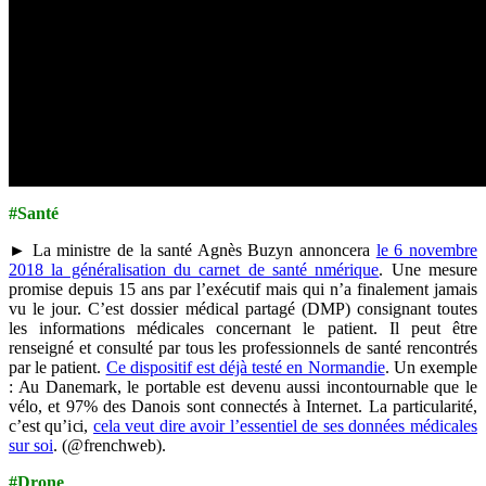
#Santé
► La ministre de la santé Agnès Buzyn annoncera
le 6 novembre
2018 la généralisation du carnet de santé nmérique
. Une mesure
promise depuis 15 ans par l’exécutif mais qui n’a finalement jamais
vu le jour. C’est dossier médical partagé (DMP) consignant toutes
les informations médicales concernant le patient. Il peut être
renseigné et consulté par tous les professionnels de santé rencontrés
par le patient.
Ce dispositif est déjà testé en Normandie
. Un exemple
: Au Danemark, le portable est devenu aussi incontournable que le
vélo, et 97% des Danois sont connectés à Internet. La particularité,
c’est qu’ici,
cela veut dire avoir l’essentiel de ses données médicales
sur soi
. (@frenchweb).
#Drone