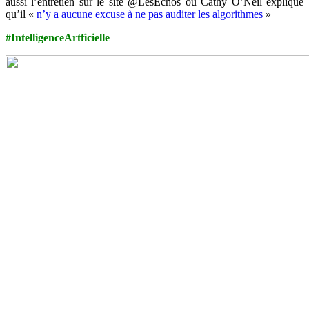
aussi l’entretien sur le site @LesEchos où Cathy O’Neil explique
qu’il «
n’y a aucune excuse à ne pas auditer les algorithmes
»
#IntelligenceArtficielle