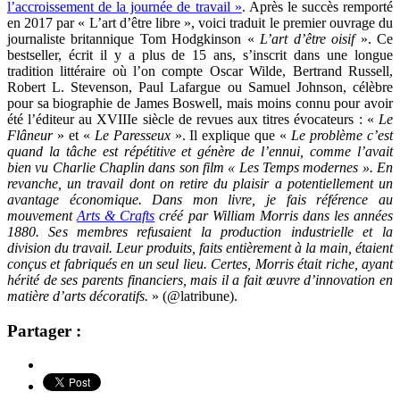
l’accroissement de la journée de travail »
. Après le succès remporté
en 2017 par « L’art d’être libre », voici traduit le premier ouvrage du
journaliste britannique Tom Hodgkinson «
L’art d’être oisif
». Ce
bestseller, écrit il y a plus de 15 ans, s’inscrit dans une longue
tradition littéraire où l’on compte Oscar Wilde, Bertrand Russell,
Robert L. Stevenson, Paul Lafargue ou Samuel Johnson, célèbre
pour sa biographie de James Boswell, mais moins connu pour avoir
été l’éditeur au XVIIIe siècle de revues aux titres évocateurs : «
Le
Flâneur
» et «
Le Paresseux
». Il explique que «
Le problème c’est
quand la tâche est répétitive et génère de l’ennui, comme l’avait
bien vu Charlie Chaplin dans son film « Les Temps modernes ». En
revanche, un travail dont on retire du plaisir a potentiellement un
avantage économique. Dans mon livre, je fais référence au
mouvement
Arts & Crafts
créé par William Morris dans les années
1880. Ses membres refusaient la production industrielle et la
division du travail. Leur produits, faits entièrement à la main, étaient
conçus et fabriqués en un seul lieu. Certes, Morris était riche, ayant
hérité de ses parents financiers, mais il a fait œuvre d’innovation en
matière d’arts décoratifs.
» (@latribune).
Partager :