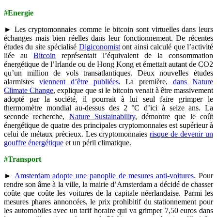
#Energie
► Les cryptomonnaies comme le bitcoin sont virtuelles dans leurs
échanges mais bien réelles dans leur fonctionnement. De récentes
études du site spécialisé
Digiconomist
ont ainsi calculé que l’activité
liée au
Bitcoin
représentait l’équivalent de la consommation
énergétique de l’Irlande ou de Hong Kong et émettait autant de CO2
qu’un million de vols transatlantiques. Deux nouvelles études
alarmistes
viennent d’être publiées
. La première,
dans Nature
Climate Change
, explique que si le bitcoin venait à être massivement
adopté par la société, il pourrait à lui seul faire grimper le
thermomètre mondial au-dessus des 2 °C d’ici à seize ans. La
seconde recherche,
Nature Sustainability
, démontre que le coût
énergétique de quatre des principales cryptomonnaies est supérieur à
celui de métaux précieux. Les cryptomonnaies
risque de devenir un
gouffre énergétique
et un péril climatique.
#Transport
►
Amsterdam adopte une panoplie de mesures anti-voitures
. Pour
rendre son âme à la ville, la mairie d’Amsterdam a décidé de chasser
coûte que coûte les voitures de la capitale néerlandaise. Parmi les
mesures phares annoncées, le prix prohibitif du stationnement pour
les automobiles avec un tarif horaire qui va grimper 7,50 euros dans