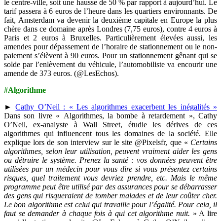
le centre-ville, soit une hausse de 50 % par rapport à aujourd’hui. Le
tarif passera à 6 euros de l’heure dans les quartiers environnants.
De
fait, Amsterdam va devenir la deuxième capitale en Europe la plus
chère dans ce domaine après Londres (7,75 euros), contre 4 euros à
Paris et 2 euros à Bruxelles. Particulièrement élevées aussi, les
amendes pour dépassement de l’horaire de stationnement ou le non-
paiement s’élèvent à 90 euros. Pour un stationnement gênant qui se
solde par l’enlèvement du véhicule, l’automobiliste va encourir une
amende de 373 euros. (@LesEchos).
#Algorithme
►
Cathy O’Neil : « Les algorithmes exacerbent les inégalités »
Dans son livre « Algorithmes, la bombe à retardement », Cathy
O’Neil, ex-analyste à Wall Street, étudie les dérives de ces
algorithmes qui influencent tous les domaines de la société. Elle
explique lors de son interview sur le site @Pixelsfr, que «
Certains
algorithmes, selon leur utilisation, peuvent vraiment aider les gens
ou détruire le système. Prenez la santé : vos données peuvent être
utilisées par un médecin pour vous dire si vous présentez certains
risques, quel traitement vous devriez prendre, etc. Mais le même
programme peut être utilisé par des assurances pour se débarrasser
des gens qui risqueraient de tomber malades et de leur coûter cher.
Le bon algorithme est celui qui travaille pour l’égalité. Pour cela, il
faut se demander à chaque fois à qui cet algorithme nuit.
» A lire