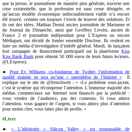
que la presse, le journalisme de manière plus générale, traverse une
crise existentielle, que la profession est sans cesse dénigrée, et
qu’aucun modèle économique indiscutablement viable n’a encore
été trouvé, certains ont toujours l’envie de trouver des solutions. Et
ils ont des idées. Mathias Destal ancien journaliste de Marianne et
du Journal du Dimanche, ainsi que Geoffrey Livolsi, ancien de
France 2 et journaliste indépendant pour L’Express ou encore
Médiapart, ont décidé de fonder ensemble Disclose. Ils veulent en
faire un média d’investigation d’intérêt général. Mardi, ils lançaient
leur campagne de financement participatif sur la plateforme
Kiss
Kiss Bank Bank
pour obtenir 50 000 euros de leurs futurs lecteurs.
@LExpress).
►
Pour Ev Williams, co-fondateur de Twitter, l’information de
qualité gratuite ne sera qu’une « parenthèse de l’histoire »
Il
explique sur le site de @frenchweb : « «Le problème sous-jacent,
c’est le système qui récompense l’attention. L’immense majorité des
médias commerciaux sur Internet sont financés par la publicité :
vous vendez de l’audience, pas des contenus. Si vous attirez
l’attention, vous gagnez de l’argent, si vous attirez plus d’attention
pour moins cher, vous faites plus de profits. »
#Livre
►
« L’idéologie « Silicon Valley » est responsable de