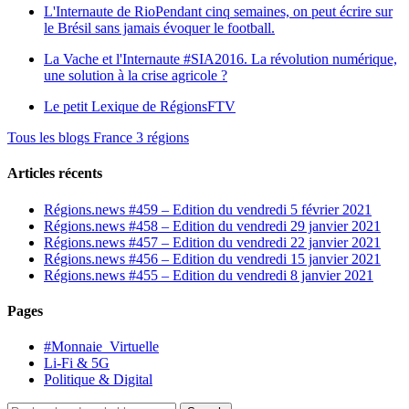
L'Internaute de Rio
Pendant cinq semaines, on peut écrire sur
le Brésil sans jamais évoquer le football.
La Vache et l'Internaute
#SIA2016. La révolution numérique,
une solution à la crise agricole ?
Le petit Lexique de RégionsFTV
Tous les blogs France 3 régions
Articles récents
Régions.news #459 – Edition du vendredi 5 février 2021
Régions.news #458 – Edition du vendredi 29 janvier 2021
Régions.news #457 – Edition du vendredi 22 janvier 2021
Régions.news #456 – Edition du vendredi 15 janvier 2021
Régions.news #455 – Edition du vendredi 8 janvier 2021
Pages
#Monnaie_Virtuelle
Li-Fi & 5G
Politique & Digital