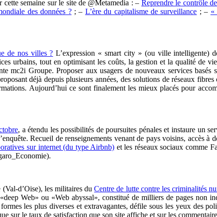
ir cette semaine sur le site de @Metamedia : –
Reprendre le contrôle d
 mondiale des données ?
; –
L’ère du capitalisme de surveillance
; –
« 
e de nos villes ?
L’expression « smart city » (ou ville intelligente) d
ces urbains, tout en optimisant les coûts, la gestion et la qualité de 
nte mc2i Groupe. Proposer aux usagers de nouveaux services basés su
 proposant déjà depuis plusieurs années, des solutions de réseaux fibres
mations. Aujourd’hui ce sont finalement les mieux placés pour accomp
ctobre
, a étendu les possibilités de poursuites pénales et instaure un s
 d’enquête. Recueil de renseignements venant de pays voisins, accès à des
boratives sur internet (du type Airbnb)
et les réseaux sociaux comme Fa
igaro_Economie).
 (Val-d’Oise), les militaires du
Centre de lutte contre les criminalités
é «deep Web» ou «Web abyssal», constitué de milliers de pages non ind
formes les plus diverses et extravagantes, défile sous les yeux des pol
e sur le taux de satisfaction que son site affiche et sur les commentair