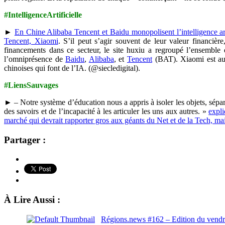
#IntelligenceArtificielle
►
En Chine Alibaba Tencent et Baidu monopolisent l’intelligence art
Tencent, Xiaomi
. S’il peut s’agir souvent de leur valeur financière,
financements dans ce secteur, le site huxiu a regroupé l’ensemble d
l’omniprésence de
Baidu
,
Alibaba
, et
Tencent
(BAT). Xiaomi est aux 
chinoises qui font de l’IA. (@siecledigital).
#LiensSauvages
► – Notre système d’éducation nous a appris à isoler les objets, sépar
des savoirs et de l’incapacité à les articuler les uns aux autres. »
expl
marché qui devrait rapporter gros aux géants du Net et de la Tech, ma
Partager :
À Lire Aussi :
Régions.news #162 – Edition du vend