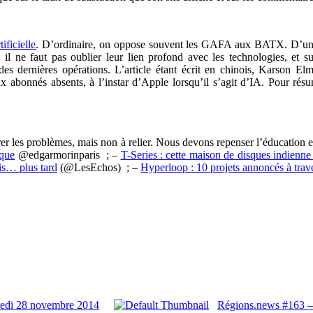
ificielle
. D’ordinaire, on oppose souvent les GAFA aux BATX. D’un
 il ne faut pas oublier leur lien profond avec les technologies, et sur
es dernières opérations. L’article étant écrit en chinois, Karson El
abonnés absents, à l’instar d’Apple lorsqu’il s’agit d’IA. Pour résu
er les problèmes, mais non à relier. Nous devons repenser l’éducation en
ique
@edgarmorinparis ; –
T-Series : cette maison de disques indienne
is… plus tard
(@LesEchos) ; –
Hyperloop : 10 projets annoncés à trav
redi 28 novembre 2014
Régions.news #163 –