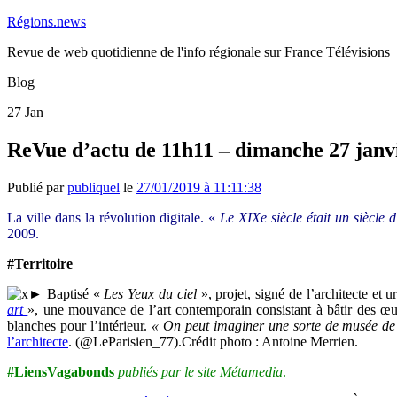
Régions.news
Revue de web quotidienne de l'info régionale sur France Télévisions
Blog
27
Jan
ReVue d’actu de 11h11 – dimanche 27 janv
Publié par
publiquel
le
27/01/2019 à 11:11:38
La ville dans la révolution digitale. «
Le XIXe siècle était un siècle d
2009.
#Territoire
► Baptisé «
Les Yeux du ciel
», projet, signé de l’architecte et 
art
», une mouvance de l’art contemporain consistant à bâtir des œu
blanches pour l’intérieur.
«
On peut imaginer une sorte de musée de pl
l’architecte
. (@LeParisien_77).Crédit photo : Antoine Merrien.
#LiensVagabonds
publiés par le site Métamedia
.