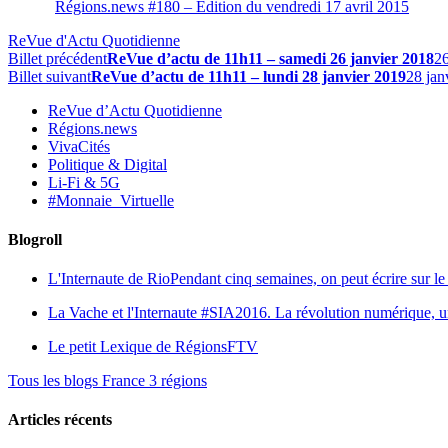
Régions.news #180 – Edition du vendredi 17 avril 2015
ReVue d'Actu Quotidienne
Billet précédent
ReVue d’actu de 11h11 – samedi 26 janvier 2018
26
Billet suivant
ReVue d’actu de 11h11 – lundi 28 janvier 2019
28 jan
ReVue d’Actu Quotidienne
Régions.news
VivaCités
Politique & Digital
Li-Fi & 5G
#Monnaie_Virtuelle
Blogroll
L'Internaute de Rio
Pendant cinq semaines, on peut écrire sur le 
La Vache et l'Internaute
#SIA2016. La révolution numérique, une 
Le petit Lexique de RégionsFTV
Tous les blogs France 3 régions
Articles récents