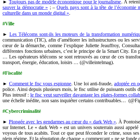
►
Toujours pas de modèle économique pour le journalisme
. À reten
sauver la démocratie »
; –
Quels pays sont à la tête de l’économie
culturelle dans un monde digital »
.
#Ville
►
Les Télécoms sont-ils les moteurs de la transformation numériqu
communication (TIC), afin d’améliorer les infrastructures ou les servi
cœur de la démarche, comme l’explique Juliette Jeauffroy, Consulta
différentes fonctions urbaines, c’est le principe de la Smart City. En
… Les opérateurs télécoms se sont retrouvés au cœur de ces transfor
transport, énergie, éducation, loisirs … (@villeintelmag).
#Fiscalité
►
Comment le fisc vous espionne
. Une loi anti-fraude,
adoptée en o
police. Ainsi depuis plusieurs mois, le fisc utilise de puissants outils
Plus intrusif :
le fisc veut surveiller davantage les plates-formes colla
une échelle inédite, non sans inquiéter certains contribuables… (@F
#Cybercriminalité
►
Plongée avec les gendarmes au cœur du « dark Web »
. À Pontoise
sur Internet. Le « dark Web » est un univers souterrain aussi appel
voyous de tous acabits. Tout ce que peut féconder le crime, sous ses 
plein régime. Et la réputation de chaque « commerçant » ne se fonde qu