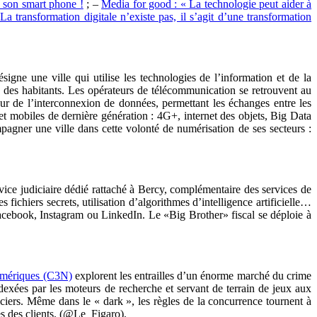
e son smart phone !
; –
Media for good : « La technologie peut aider à
La transformation digitale n’existe pas, il s’agit d’une transformation
ésigne une ville qui utilise les technologies de l’information et de la
vie des habitants. Les opérateurs de télécommunication se retrouvent au
r de l’interconnexion de données, permettant les échanges entre les
 et mobiles de dernière génération : 4G+, internet des objets, Big Data
agner une ville dans cette volonté de numérisation de ses secteurs :
ervice judiciaire dédié rattaché à Bercy, complémentaire des services de
 fichiers secrets, utilisation d’algorithmes d’intelligence artificielle…
cebook, Instagram ou LinkedIn. Le «Big Brother» fiscal se déploie à
 numériques (C3N)
explorent les entrailles d’un énorme marché du crime
exées par les moteurs de recherche et servant de terrain de jeux aux
iciers. Même dans le « dark », les règles de la concurrence tournent à
es des clients. (@Le_Figaro).