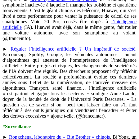
symphonie inachevée à laquelle il manque les troisième et quatrième
mouvements. C’est le géant chinois des télécoms, Huawei, qui s’est
livré à cette performance pour vanter la puissance de calcul de ses
smartphones Mate 20 Pro, censés être dopés à
l’intelligence
artificielle
(IA). Huawei avait déjà, dans le même genre, fait rouler
une voiture autonome avec son smartphone au volant.
(@franceinfo).
►
Réguler l’intelligence artificielle ? Un impératif de société
.
Parcoursup, Spotify, Google, les véhicules autonomes : autant
d’algorithmes qui attestent de l’omniprésence de l’intelligence
artificielle. Entre progrès et risques, les changements de société nés
de l’IA doivent être régulés. Des chercheurs proposent d’y réfléchir
collectivement. La société a profondément évolué ces dernières
années sous l’effet de la numérisation, de l’arrivée massive des
algorithmes. Transport, santé, finance… l’intelligence artificielle
« est partout et gagne tous les secteurs » souligne Anne Laude,
doyen de la faculté de droit de l’Université Paris Descartes. « La
question est de savoir si on peut tout laisser faire ou s’il faut
réfléchir à des outils juridiques qui viendraient l’encadrer et éviter
des dérives excessives » ajoute t-elle. (@franceinter).
#Surveillance
►
Rongcheng, laboratoire du « Big Brother » chinois
. Bi Yong, un