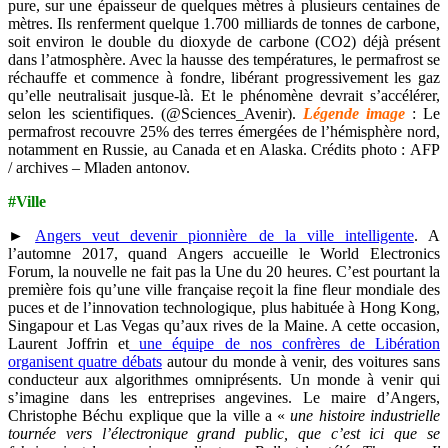
pure, sur une épaisseur de quelques mètres à plusieurs centaines de
mètres. Ils renferment quelque 1.700 milliards de tonnes de carbone,
soit environ le double du dioxyde de carbone (CO2) déjà présent
dans l’atmosphère. Avec la hausse des températures, le permafrost se
réchauffe et commence à fondre, libérant progressivement les gaz
qu’elle neutralisait jusque-là. Et le phénomène devrait s’accélérer,
selon les scientifiques. (@Sciences_Avenir).
Légende image
:
Le
permafrost recouvre 25% des terres émergées de l’hémisphère nord,
notamment en Russie, au Canada et en Alaska. Crédits photo :
AFP
/ archives – Mladen antonov.
#Ville
►
Angers veut devenir pionnière de la ville intelligente
. A
l’automne 2017, quand Angers accueille le World Electronics
Forum, la nouvelle ne fait pas la Une du 20 heures. C’est pourtant la
première fois qu’une ville française reçoit la fine fleur mondiale des
puces et de l’innovation technologique, plus habituée à Hong Kong,
Singapour et Las Vegas qu’aux rives de la Maine. A cette occasion,
Laurent Joffrin et
une équipe de nos confrères de Libération
organisent quatre débats
autour du monde à venir, des voitures sans
conducteur aux algorithmes omniprésents. Un monde à venir qui
s’imagine dans les entreprises angevines. Le maire d’Angers,
Christophe Béchu explique que la ville a «
une histoire industrielle
tournée vers l’électronique grand public, que c’est ici que se