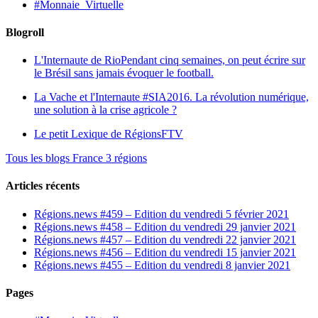
#Monnaie_Virtuelle
Blogroll
L'Internaute de Rio
Pendant cinq semaines, on peut écrire sur
le Brésil sans jamais évoquer le football.
La Vache et l'Internaute
#SIA2016. La révolution numérique,
une solution à la crise agricole ?
Le petit Lexique de RégionsFTV
Tous les blogs France 3 régions
Articles récents
Régions.news #459 – Edition du vendredi 5 février 2021
Régions.news #458 – Edition du vendredi 29 janvier 2021
Régions.news #457 – Edition du vendredi 22 janvier 2021
Régions.news #456 – Edition du vendredi 15 janvier 2021
Régions.news #455 – Edition du vendredi 8 janvier 2021
Pages