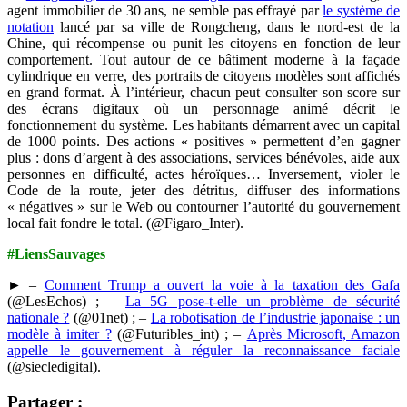
agent immobilier de 30 ans, ne semble pas effrayé par
le système de
notation
lancé par sa ville de Rongcheng, dans le nord-est de la
Chine, qui récompense ou punit les citoyens en fonction de leur
comportement. Tout autour de ce bâtiment moderne à la façade
cylindrique en verre, des portraits de citoyens modèles sont affichés
en grand format. À l’intérieur, chacun peut consulter son score sur
des écrans digitaux où un personnage animé décrit le
fonctionnement du système. Les habitants démarrent avec un capital
de 1000 points. Des actions « positives » permettent d’en gagner
plus : dons d’argent à des associations, services bénévoles, aide aux
personnes en difficulté, actes héroïques… Inversement, violer le
Code de la route, jeter des détritus, diffuser des informations
« négatives » sur le Web ou contourner l’autorité du gouvernement
local fait fondre le total. (@Figaro_Inter).
#LiensSauvages
► –
Comment Trump a ouvert la voie à la taxation des Gafa
(@LesEchos) ; –
La 5G pose-t-elle un problème de sécurité
nationale ?
(@01net) ; –
La robotisation de l’industrie japonaise : un
modèle à imiter ?
(@Futuribles_int) ; –
Après Microsoft, Amazon
appelle le gouvernement à réguler la reconnaissance faciale
(@siecledigital).
Partager :