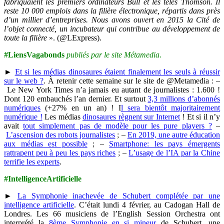
fabriquaient les premiers ordinateurs Bull et les télés Thomson. Il
reste 10 000 emplois dans la filière électronique, répartis dans près
d’un millier d’entreprises. Nous avons ouvert en 2015 la Cité de
l’objet connecté, un incubateur qui contribue au développement de
toute la filière
». (@LExpress).
#LiensVagabonds
publiés par le site Métamedia
.
►
Et si les médias dinosaures étaient finalement les seuls à réussir
sur le web ?
. À retenir cette semaine sur le site de @Metamedia : –
Le New York Times n’a jamais eu autant de journalistes : 1.600 !
Dont 120 embauchés l’an dernier. Et surtout
3,3 millions d’abonnés
numériques
(+27% en un an) ! I
l sera bientôt majoritairement
numérique !
Les médias
dinosaures règnent sur Internet
! Et si il n’y
avait
tout simplement pas de modèle pour les pure players ?
–
L’ascension des robots journalistes
; –
En 2019, une autre éducation
aux médias est possible
; –
Smartphone: les pays émergents
rattrapent peu à peu les pays riches
; –
L’usage de l’IA par la Chine
terrifie les experts
.
#IntelligenceArtificielle
►
La Symphonie inachevée de Schubert complétée par une
intelligence artificielle
. C’était lundi 4 février, au Cadogan Hall de
Londres. Les 66 musiciens de l’English Session Orchestra ont
interprété la
8ème Symphonie en si mineur
de Schubert, une