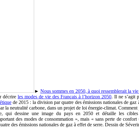
►
Nous sommes en 2050, à quoi ressemblerait la vie
r décrire
les modes de vie des Français à l’horizon 2050
. Il ne s’agi
gétique
de 2015 : la division par quatre des émissions nationales de gaz à
 la neutralité carbone, dans un projet de loi énergie-climat. Comment y
ie, qui dessine une image du pays en 2050 et détaille les cibles
important des modes de consommation », mais « sans perte de confort 
 quatre des émissions nationales de gaz à effet de serre. Dessin de Séveri