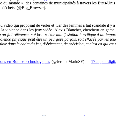
lle du monde », des centaines de municipalités à travers les Etats-Un
eurs déchets. (@Big_Browser).
eu vidéo qui proposait de violer et tuer des femmes a fait scandale il y a
e la violence dans les jeux vidéo. Alexis Blanchet, chercheur en game 
 on fait référence.
» Ainsi «
Une manifestation horrifique d’un impact
violence physique peut-être un peu gore parfois, soit effacée par les jou
loir dans le cadre du jeu, d’évitement, de précision, et c’est ça qui est 
ions en Bourse technologiques
(@JeromeMarinSF) ; –
17 applis digit