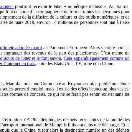
Connect
pourront recevoir le label « numérique inclusif ». Au Journal
és qui font en sorte d’accompagner et de former toutes les personnes pour
veloppement de la diffusion de la culture et des outils numériques, et de
datée de mars 2018, environ 14 millions de personnes sont mal à l’aise
enfin été adoptée mardi
au Parlement Européen. Alors victoire pour la
rent engranger des revenus de la part des plateformes. C’est même un
ujours de lutter et le font savoir
.
Cela apparaît également comme un
r l’Internet en trois
, entre les Etats-Unis, l’Europe et la Chine.
 Arts, Manufactures and Commerce au Royaume-uni, a publié une étude
s seules pertes d’emploi, mais il existe des effets beaucoup plus vastes,
es-formes de concerts, ce qui ne se ferait pas sentir. exister sans les
 s’effondrer ? A Philadelphie, les déchets recyclables de la moitié des
e l’aéroport international de Memphis finissent dans une décharge. Et la
epuis que la Chine, jusqu’alors la destination numéro un des déchets