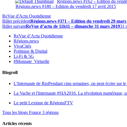
Régions.news #162 – Edition du vend
Régions.news #180 – Edition du vendredi 17 avril 2015
ReVue d'Actu Quotidienne
Billet précédent
Régions.news #371 – Edition du vendredi 29 mars
Billet suivant
ReVue d’actu de 11h11 – dimanche 31 mars 2019
31 
ReVue d’Actu Quotidienne
Régions.news
VivaCités
Politique & Digital
Li-Fi & 5G
#Monnaie_Virtuelle
Blogroll
L'Internaute de Rio
Pendant cinq semaines, on peut écrire sur le 
La Vache et l'Internaute
#SIA2016. La révolution numérique, une 
Le petit Lexique de RégionsFTV
Tous les blogs France 3 régions
Articles récents