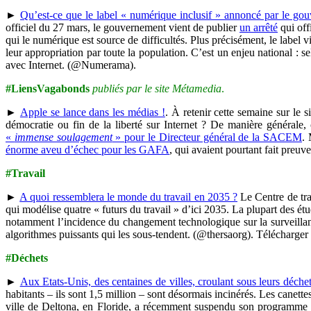
►
Qu’est-ce que le label « numérique inclusif » annoncé par le go
officiel du 27 mars, le gouvernement vient de publier
un arrêté
qui off
qui le numérique est source de difficultés. Plus précisément, le label v
leur appropriation par toute la population. C’est un enjeu national : 
avec Internet. (@Numerama).
#LiensVagabonds
publiés par le site Métamedia
.
►
Apple se lance dans les médias !
. À retenir cette semaine sur le
démocratie ou fin de la liberté sur Internet ? De manière générale,
«
immense soulagement
» pour le Directeur général de la SACEM
.
énorme aveu d’échec pour les GAFA
, qui avaient pourtant fait preuv
#Travail
►
A quoi ressemblera le monde du travail en 2035 ?
Le Centre de tr
qui modélise quatre « futurs du travail » d’ici 2035. La plupart des étu
notamment l’incidence du changement technologique sur la surveillance,
algorithmes puissants qui les sous-tendent. (@thersaorg). Télécharger
#Déchets
►
Aux Etats-Unis, des centaines de villes, croulant sous leurs déchet
habitants – ils sont 1,5 million – sont désormais incinérés. Les canett
ville de Deltona, en Floride, a récemment suspendu son programme