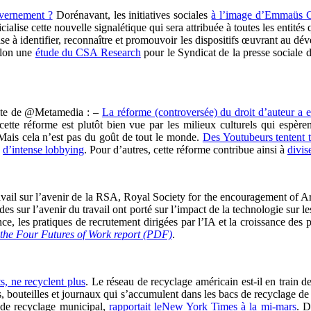
uvernement ?
Dorénavant, les initiatives sociales
à l’image d’Emmaüs 
icialise cette nouvelle signalétique qui sera attribuée à toutes les entit
ise à identifier, reconnaître et promouvoir les dispositifs œuvrant au dé
selon une
étude du CSA Research
pour le Syndicat de la presse sociale 
 site de @Metamedia : –
La réforme (controversée) du droit d’auteur a 
 cette réforme est plutôt bien vue par les milieux culturels qui espè
 Mais cela n’est pas du goût de tout le monde.
Des Youtubeurs tentent to
e
d’intense lobbying
. Pour d’autres, cette réforme contribue ainsi à
divise
avail sur l’avenir de la RSA, Royal Society for the encouragement of
des sur l’avenir du travail ont porté sur l’impact de la technologie sur le
 les pratiques de recrutement dirigées par l’IA et la croissance des plat
the Four Futures of Work report (PDF)
.
s, ne recyclent plus
.
Le réseau de recyclage américain est-il en train de
es, bouteilles et journaux qui s’accumulent dans les bacs de recyclage d
 de recyclage municipal,
rapportait leNew York Times à la mi-mars
. D