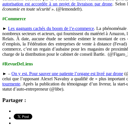
autorisation est accordée à un projet de livraison par drone
. Selon 
économie en toute sécurité »
. (@lemondefr).
#Commerce
►
Les gagnants cachés du boom de l’e-commerce
. La phénoménale as
nombreux secteurs et acteurs, qui fournissent du matériel à Amazon, l
Relais. À date, aucune étude ne semble estimer le montant de ces «e
d’emplois, la Fédération des entreprises de vente à distance (Fevad)
commerce, c’est un regain d’aubaine pour les magasins de proximité
charge de la distribution pour le cabinet de conseil Bartle. (@Figar
#RevueDeLiens
► –
On y est. Pour sauver une patiente l’organe est livré par drone
(@
celui que l’opposant Alexeï Navalny a qualifié de « plus importan
tourmente
. Après la publication du témoignage d’un livreur, la start-
statut d’auto-entrepreneur (@libe).
Partager :