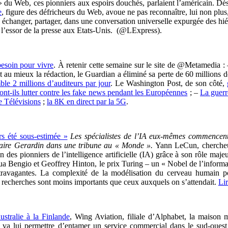
s » du Web, ces pionniers aux espoirs douchés, parlaient l’américain. Dé
e
, figure des défricheurs du Web, avoue ne pas reconnaître, lui non plus, 
, échanger, partager, dans une conversation universelle expurgée des hi
 l’essor de la presse aux Etats-Unis. (@LExpress).
besoin pour vivre
. À retenir cette semaine sur le site de @Metamedia 
 au mieux la rédaction, le Guardian a éliminé sa perte de 60 millions de
e 2 millions d’auditeurs par jour
. Le Washington Post, de son côté,
t-ils lutter contre les fake news pendant les Européennes
; –
La guerr
e Télévisions
;
la 8K en direct par la 5G
.
s été sous-estimée »
Les spécialistes de l’IA eux-mêmes commencent
Claire Gerardin dans une tribune au « Monde ».
Yann LeCun, chercheur 
un des pionniers de l’intelligence artificielle (IA) grâce à son rôle ma
oshua Bengio et Geoffrey Hinton, le prix Turing – un « Nobel de l’infor
 extravagantes. La complexité de la modélisation du cerveau humain po
 des recherches sont moins importants que ceux auxquels on s’attendait.
Lir
ustralie à la Finlande
, Wing Aviation, filiale d’Alphabet, la maison 
) va lui permettre d’entamer un service commercial dans le sud-ouest