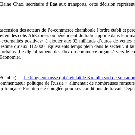
Elaine Chao, secrétaire d’Etat aux transports, cette décision représen
cension des acteurs de l’e-commerce chamboule l’ordre établi et percute
ivrent les colis AliExpress ou bénéficient du trafic apporté dans leur
xternalités positives» à ajouter aux 92 milliards d’euros de ventes r
 estime qu’aux 112.000 équivalents temps plein dans le secteur, il fa
 urbains. Le digital ramène des flux du commerce organisé vers le co
o_Economie).
Clubic) ; –
Le blogueur russe qui éreintait le Kremlin sort de son ano
t commentateur politique de Russie » alimentait de nombreuses rumeu
up française Frichti a été épinglée pour ses conditions de travail. Dep