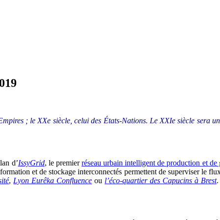
2019
Empires ; le XXe siècle, celui des États-Nations. Le XXIe siècle sera un 
lan d’
IssyGrid
, le premier
réseau urbain intelligent de production et de
information et de stockage interconnectés permettent de superviser le fl
ité
,
Lyon Eurêka Confluence
ou
l’éco-quartier des Capucins à Brest
.