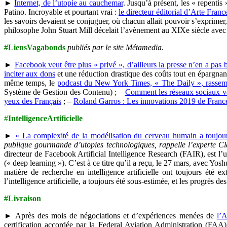
►
Internet, de l’utopie au cauchemar
. Jusqu’à présent, les « repenti
Patino. Incroyable et pourtant vrai :
le directeur éditorial d’Arte Franc
les savoirs devaient se conjuguer, où chacun allait pouvoir s’exprimer
philosophe John Stuart Mill décelait l’avènement au XIXe siècle avec
#LiensVagabonds
publiés par le site Métamedia
.
►
Facebook veut être plus « privé », d’ailleurs la presse n’en a pas 
inciter aux dons
et une réduction drastique des coûts tout en épargnant
même temps, le
podcast du New York Times, « The Daily », rassembl
Système de Gestion des Contenu) ; –
Comment les réseaux sociaux von
yeux des Français
; –
Roland Garros : Les innovations 2019 de Franc
#
IntelligenceArtificielle
►
« La complexité de la modélisation du cerveau humain a toujour
publique gourmande d’utopies technologiques, rappelle l’experte 
directeur de Facebook Artificial Intelligence Research (FAIR), est l’
(« deep learning »). C’est à ce titre qu’il a reçu, le 27 mars, avec Y
matière de recherche en intelligence artificielle ont toujours été
l’intelligence artificielle, a toujours été sous-estimée, et les progrès
#Livraison
► Après des mois de négociations et d’expériences menées de
l’A
certification accordée par la Federal Aviation Administration (FAA