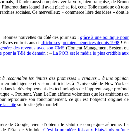
sormais, il faudra aussi compter avec la voix, bien française, de Bruno
l’Internet dans lequel il avait placé sa foi, cette Toile magique où tous
érarchies sociales. Ce merveilleux « commerce libre des idées » dont le
: – Bonnes nouvelles du côté des journaux :
grâce à une politique pour
 livres en trois ans et
affiche ses
premiers bénéfices depuis 1998
! En
génère des revenus avec son CMS
(Content Management System ou
e pour la Télé de demain
; –
La PQR est le média le plus crédible aux
 à reconnaître les limites des promesses « vendues » à une opinion
en intelligence et vision artificielles à l’Université de New York et
jeur dans le développement des technologies de l’apprentissage profond
matique ». Pourtant, Yann LeCun affirme volontiers que les ambitions en
ur reproduire son fonctionnement, ce qui est l’objectif originel de
e la suite
sur le site @lemondefr.
mère de Google, vient d’obtenir le statut de compagnie aérienne. La
 de l’Etat de Virginie.
C’est la première fois aux Etats-Unis qu’une