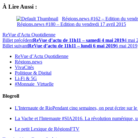
À Lire Aussi :
Régions.news #162 – Edition du vend
Régions.news #180 – Edition du vendredi 17 avril 2015
ReVue d'Actu Quotidienne
Billet précédent
ReVue d’actu de 11h11 – samedi 4 mai 2019
4 mai 
Billet suivant
ReVue d’actu de 11h11 – lundi 6 mai 2019
6 mai 2019
ReVue d’Actu Quotidienne
Régions.news
VivaCités
Politique & Digital
Li-Fi & 5G
#Monnaie_Virtuelle
Blogroll
L'Internaute de Rio
Pendant cinq semaines, on peut écrire sur le 
La Vache et l'Internaute
#SIA2016. La révolution numérique, une 
Le petit Lexique de RégionsFTV