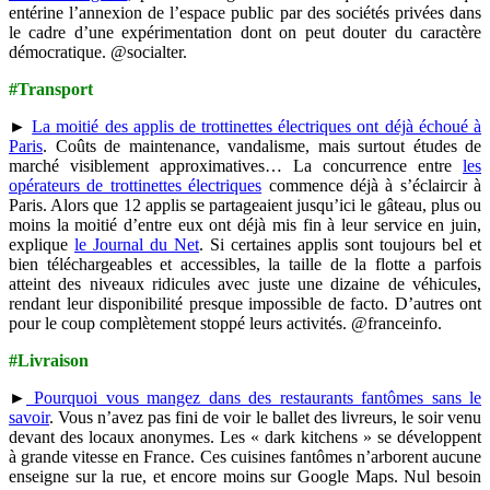
entérine l’annexion de l’espace public par des sociétés privées dans
le cadre d’une expérimentation dont on peut douter du caractère
démocratique. @socialter.
#Transport
►
La moitié des applis de trottinettes électriques ont déjà échoué à
Paris
. Coûts de maintenance, vandalisme, mais surtout études de
marché visiblement approximatives… La concurrence entre
les
opérateurs de trottinettes électriques
commence déjà à s’éclaircir à
Paris. Alors que 12 applis se partageaient jusqu’ici le gâteau, plus ou
moins la moitié d’entre eux ont déjà mis fin à leur service en juin,
explique
le Journal du Net
. Si certaines applis sont toujours bel et
bien téléchargeables et accessibles, la taille de la flotte a parfois
atteint des niveaux ridicules avec juste une dizaine de véhicules,
rendant leur disponibilité presque impossible de facto. D’autres ont
pour le coup complètement stoppé leurs activités. @franceinfo.
#Livraison
►
Pourquoi vous mangez dans des restaurants fantômes sans le
savoir
. Vous n’avez pas fini de voir le ballet des livreurs, le soir venu
devant des locaux anonymes. Les « dark kitchens » se développent
à grande vitesse en France. Ces cuisines fantômes n’arborent aucune
enseigne sur la rue, et encore moins sur Google Maps. Nul besoin