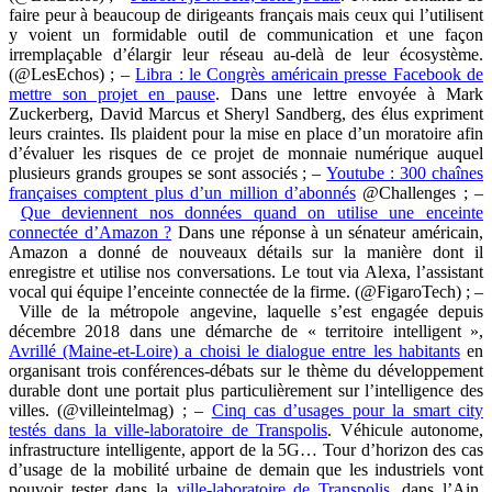
faire peur à beaucoup de dirigeants français mais ceux qui l’utilisent
y voient un formidable outil de communication et une façon
irremplaçable d’élargir leur réseau au-delà de leur écosystème.
(@LesEchos) ; –
Libra : le Congrès américain presse Facebook de
mettre son projet en pause
. Dans une lettre envoyée à Mark
Zuckerberg, David Marcus et Sheryl Sandberg, des élus expriment
leurs craintes. Ils plaident pour la mise en place d’un moratoire afin
d’évaluer les risques de ce projet de monnaie numérique auquel
plusieurs grands groupes se sont associés ; –
Youtube : 300 chaînes
françaises comptent plus d’un million d’abonnés
@Challenges ; –
Que deviennent nos données quand on utilise une enceinte
connectée d’Amazon ?
Dans une réponse à un sénateur américain,
Amazon a donné de nouveaux détails sur la manière dont il
enregistre et utilise nos conversations. Le tout via Alexa, l’assistant
vocal qui équipe l’enceinte connectée de la firme. (@FigaroTech) ; –
Ville de la métropole angevine, laquelle s’est engagée depuis
décembre 2018 dans une démarche de « territoire intelligent »,
Avrillé (Maine-et-Loire) a choisi le dialogue entre les habitants
en
organisant trois conférences-débats sur le thème du développement
durable dont une portait plus particulièrement sur l’intelligence des
villes. (@villeintelmag) ; –
Cinq cas d’usages pour la smart city
testés dans la ville-laboratoire de Transpolis
. Véhicule autonome,
infrastructure intelligente, apport de la 5G… Tour d’horizon des cas
d’usage de la mobilité urbaine de demain que les industriels vont
pouvoir tester dans la
ville-laboratoire de Transpolis
, dans l’Ain.