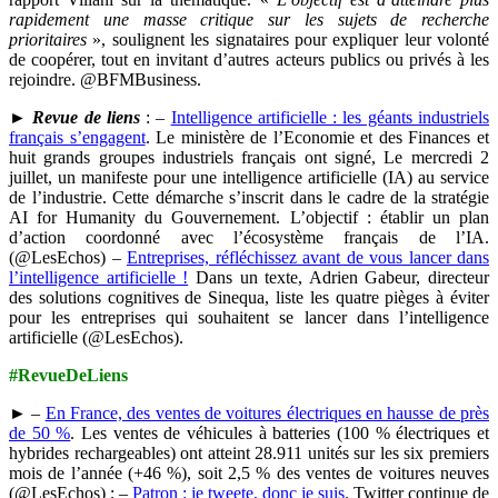
rapidement une masse critique sur les sujets de recherche
prioritaires
», soulignent les signataires pour expliquer leur volonté
de coopérer, tout en invitant d’autres acteurs publics ou privés à les
rejoindre. @BFMBusiness.
►
Revue de liens
: –
Intelligence artificielle : les géants industriels
français s’engagent
. Le ministère de l’Economie et des Finances et
huit grands groupes industriels français ont signé, Le mercredi 2
juillet, un manifeste pour une intelligence artificielle (IA) au service
de l’industrie. Cette démarche s’inscrit dans le cadre de la stratégie
AI for Humanity du Gouvernement. L’objectif : établir un plan
d’action coordonné avec l’écosystème français de l’IA.
(@LesEchos) –
Entreprises, réfléchissez avant de vous lancer dans
l’intelligence artificielle !
Dans un texte, Adrien Gabeur, directeur
des solutions cognitives de Sinequa, liste les quatre pièges à éviter
pour les entreprises qui souhaitent se lancer dans l’intelligence
artificielle (@LesEchos).
#RevueDeLiens
► –
En France, des ventes de voitures électriques en hausse de près
de 50 %
. Les ventes de véhicules à batteries (100 % électriques et
hybrides rechargeables) ont atteint 28.911 unités sur les six premiers
mois de l’année (+46 %), soit 2,5 % des ventes de voitures neuves
(@LesEchos) ; –
Patron : je tweete, donc je suis
. Twitter continue de