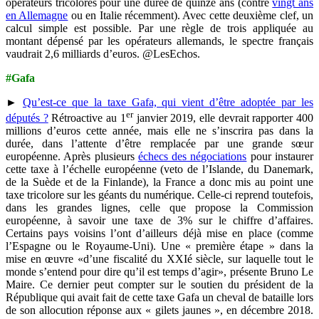
opérateurs tricolores pour une durée de quinze ans (contre
vingt ans
en Allemagne
ou en Italie récemment). Avec cette deuxième clef, un
calcul simple est possible. Par une règle de trois appliquée au
montant dépensé par les opérateurs allemands, le spectre français
vaudrait 2,6 milliards d’euros. @LesEchos.
#Gafa
►
Qu’est-ce que la taxe Gafa, qui vient d’être adoptée par les
er
députés ?
Rétroactive au 1
janvier 2019, elle devrait rapporter 400
millions d’euros cette année, mais elle ne s’inscrira pas dans la
durée, dans l’attente d’être remplacée par une grande sœur
européenne. Après plusieurs
échecs des négociations
pour instaurer
cette taxe à l’échelle européenne (veto de l’Islande, du Danemark,
de la Suède et de la Finlande), la France a donc mis au point une
taxe tricolore sur les géants du numérique. Celle-ci reprend toutefois,
dans les grandes lignes, celle que propose la Commission
européenne, à savoir une taxe de 3% sur le chiffre d’affaires.
Certains pays voisins l’ont d’ailleurs déjà mise en place (comme
l’Espagne ou le Royaume-Uni). Une « première étape » dans la
mise en œuvre «d’une fiscalité du XXIé siècle, sur laquelle tout le
monde s’entend pour dire qu’il est temps d’agir», présente Bruno Le
Maire. Ce dernier peut compter sur le soutien du président de la
République qui avait fait de cette taxe Gafa un cheval de bataille lors
de son allocution réponse aux « gilets jaunes », en décembre 2018.