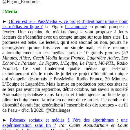
@Figaro_Economie.
#Media
►
Où en est le « PassMedia », ce projet d’identifiant unique pour
les médias en ligne ?
Le Figaro
l’a annoncé
en grande pompe en
février. Une centaine de médias français vont proposer à leurs
lecteurs de s’identifier avec un compte unique sur tous leurs sites. La
promesse est belle. Le lecteur, qu’il soit abonné ou non, pourra ne
s’enregistrer qu’une fois avec un simple mail, et être reconnu
automatiquement sur ces médias issus de 10 grands groupes (
20
Minutes, Altice, Czech Media Invest France, Lagardère Active, Les
Echos-Le Parisien,
Le Figaro, L’Equipe, Le Point, M6-RTL,
Radio
France
).
Ce sont finalement quatre médias qui testeront
techniquement dès le mois de juillet ce projet d’identifiant unique
qui s’appelle désormais le PassMedia: Radio France, 20 Minutes,
L’Equipe et Lagardère. Mais la mise en production pour ces sites ne
se fera pas avant fin septembre, début octobre, fait savoir la société
Axionable spécialisée dans la data et l’intelligence artificielle qui
pilote techniquement la mise en oeuvre de ce projet. L’ensemble du
dispositif devrait être généralisé à l’ensemble des dix groupes « au fil
de l’eau » d’ici à 2020. @Challenges
►
Réseaux sociaux et médias à l’ère des algorithmes : une
expérimentation sans fin ?
Par Claire Aboudarham et Louis