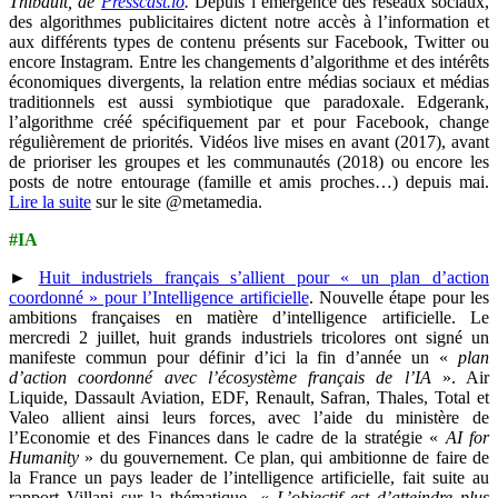
Thibault, de
Presscast.io
.
Depuis l’émergence des réseaux sociaux,
des algorithmes publicitaires dictent notre accès à l’information et
aux différents types de contenu présents sur Facebook, Twitter ou
encore Instagram. Entre les changements d’algorithme et des intérêts
économiques divergents, la relation entre médias sociaux et médias
traditionnels est aussi symbiotique que paradoxale. Edgerank,
l’algorithme créé spécifiquement par et pour Facebook, change
régulièrement de priorités. Vidéos live mises en avant (2017), avant
de prioriser les groupes et les communautés (2018) ou encore les
posts de notre entourage (famille et amis proches…) depuis mai.
Lire la suite
sur le site @metamedia.
#IA
►
Huit industriels français s’allient pour « un plan d’action
coordonné » pour l’Intelligence artificielle
. Nouvelle étape pour les
ambitions françaises en matière d’intelligence artificielle. Le
mercredi 2 juillet, huit grands industriels tricolores ont signé un
manifeste commun pour définir d’ici la fin d’année un «
plan
d’action coordonné avec l’écosystème français de l’IA
». Air
Liquide, Dassault Aviation, EDF, Renault, Safran, Thales, Total et
Valeo allient ainsi leurs forces, avec l’aide du ministère de
l’Economie et des Finances dans le cadre de la stratégie «
AI for
Humanity
» du gouvernement. Ce plan, qui ambitionne de faire de
la France un pays leader de l’intelligence artificielle, fait suite au
rapport Villani sur la thématique. «
L’objectif est d’atteindre plus