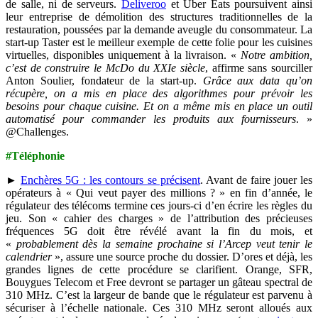
de salle, ni de serveurs.
Deliveroo
et Uber Eats poursuivent ainsi
leur entreprise de démolition des structures traditionnelles de la
restauration, poussées par la demande aveugle du consommateur. La
start-up Taster est le meilleur exemple de cette folie pour les cuisines
virtuelles, disponibles uniquement à la livraison. «
Notre ambition,
c’est de construire le McDo du XXIe siècle
, affirme sans sourciller
Anton Soulier, fondateur de la start-up.
Grâce aux data qu’on
récupère, on a mis en place des algorithmes pour prévoir les
besoins pour chaque cuisine. Et on a même mis en place un outil
automatisé pour commander les produits aux fournisseurs
. »
@Challenges.
#Téléphonie
►
Enchères 5G : les contours se précisent
.
Avant de faire jouer les
opérateurs à « Qui veut payer des millions ? » en fin d’année, le
régulateur des télécoms termine ces jours-ci d’en écrire les règles du
jeu. Son « cahier des charges » de l’attribution des précieuses
fréquences 5G doit être révélé avant la fin du mois, et
«
probablement dès la semaine prochaine si l’Arcep veut tenir le
calendrier
», assure une source proche du dossier. D’ores et déjà, les
grandes lignes de cette procédure se clarifient. Orange, SFR,
Bouygues Telecom et Free devront se partager un gâteau spectral de
310 MHz. C’est la largeur de bande que le régulateur est parvenu à
sécuriser à l’échelle nationale. Ces 310 MHz seront alloués aux