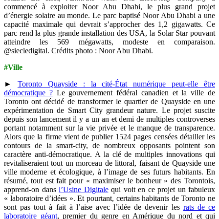
commencé à exploiter Noor Abu Dhabi, le plus grand projet
d’énergie solaire au monde. Le parc baptisé Noor Abu Dhabi a une
capacité maximale qui devrait s’approcher des 1,2 gigawatts. Ce
parc rend la plus grande installation des USA, la Solar Star pouvant
atteindre les 569 mégawatts, modeste en comparaison.
@siecledigital. Crédits photo : Noor Abu Dhabi.
#Ville
►
Toronto Quayside : la cité-État numérique peut-elle être
démocratique ?
Le gouvernement fédéral canadien et la ville de
Toronto ont décidé de transformer le quartier de Quayside en une
expérimentation de Smart City grandeur nature. Le projet suscite
depuis son lancement il y a un an et demi de multiples controverses
portant notamment sur la vie privée et le manque de transparence.
Alors que la firme vient de publier 1524 pages censées détailler les
contours de la smart-city, de nombreux opposants pointent son
caractère anti-démocratique. A la clé de multiples innovations qui
revitaliseraient tout un morceau de littoral, faisant de Quayside une
ville moderne et écologique, à l’image de ses futurs habitants. En
résumé, tout est fait pour « maximiser le bonheur » des Torontois,
apprend-on dans
l’Usine Digitale
qui voit en ce projet un fabuleux
« laboratoire d’idées ». Et pourtant, certains habitants de Toronto ne
sont pas tout à fait à l’aise avec l’idée de devenir les
rats de ce
laboratoire géant
, premier du genre en Amérique du nord et qui