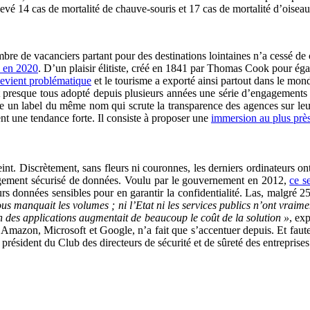
é 14 cas de mortalité de chauve-souris et 17 cas de mortalité d’oiseaux
e de vacanciers partant pour des destinations lointaines n’a cessé de cro
d en 2020
. D’un plaisir élitiste, créé en 1841 par Thomas Cook pour éga
 devient problématique
et le tourisme a exporté ainsi partout dans le mond
t presque tous adopté depuis plusieurs années une série d’engagements 
 un label du même nom qui scrute la transparence des agences sur leurs 
nt une tendance forte. Il consiste à proposer une
immersion au plus près
eint. Discrètement, sans fleurs ni couronnes, les derniers ordinateurs 
ergement sécurisé de données. Voulu par le gouvernement en 2012,
ce s
données sensibles pour en garantir la confidentialité. Las, malgré 250 
ous manquait les volumes ; ni l’Etat ni les services publics n’ont vraimen
ion des applications augmentait de beaucoup le coût de la solution »
, ex
 Amazon, Microsoft et Google, n’a fait que s’accentuer depuis. Et faute
président du Club des directeurs de sécurité et de sûreté des entreprises