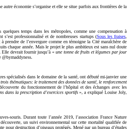
ne autre économie s’organise et elle se situe parfois aux frontières de la
puis quelques temps dans les métropoles, comme une compensation à
nt s’est professionnalisé et de nombreuses startups (
Sous les fraises
,
nt à prendre de l’envergure comme en témoigne la Cité maraîchère de
its chaque année. Mais le projet le plus ambitieux est sans nul doute
 Elle devrait fournir jusqu’à «
une tonne de fruits et légumes par jour
 site @bymaddyness.
es spécialisés dans le domaine de la santé, ont débuté mi-janvier une
trois thématiques: le traitement des données de santé, le renforcement
écouverte du fonctionnement de l’hôpital et des échanges avec les
ns dans la prescription d’exercices sportifs
», a expliqué Louise Joly,
ves-souris. Durant toute l’année 2019, l’association France Nature
couverte, un suivi environnemental sur cette mortalité qualifiée de
inte pour destruction d’oiseaux protégés. Mené par un bureau d’études