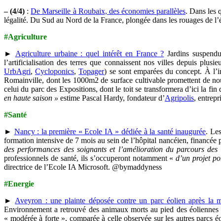
– (4/4)
:
De Marseille à Roubaix, des économies parallèles
. Dans les 
légalité. Du Sud au Nord de la France, plongée dans les rouages de l
#Agriculture
►
Agriculture urbaine : quel intérêt en France ?
Jardins suspendu
l’artificialisation des terres que connaissent nos villes depuis plus
UrbAgri
,
Cycloponics
,
Topager
) se sont emparées du concept. À l’
Romainville, dont les 1000m2 de surface cultivable promettent de nou
celui du parc des Expositions, dont le toit se transformera d’ici la f
en haute saison »
estime Pascal Hardy, fondateur d’
Agripolis
, entrepr
#Santé
►
Nancy : la première « Ecole IA » dédiée à la santé inaugurée
. Le
formation intensive de 7 mois au sein de l’hôpital nancéien, financée
des performances des soignants et l’amélioration du parcours des 
professionnels de santé, ils s’occuperont notamment «
d’un projet po
directrice de l’Ecole IA Microsoft. @bymaddyness
#Energie
►
Aveyron : une plainte déposée contre un parc éolien après la m
Environnement a retrouvé des animaux morts au pied des éoliennes d
« modérée à forte », comparée à celle observée sur les autres parcs 