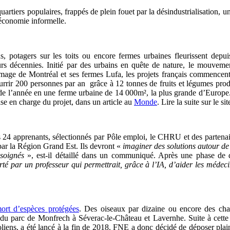
quartiers populaires, frappés de plein fouet par la désindustrialisation, u
’économie informelle.
s, potagers sur les toits ou encore fermes urbaines fleurissent de
ieurs décennies. Initié par des urbains en quête de nature, le mouveme
image de Montréal et ses fermes Lufa, les projets français commence
rrir 200 personnes par an grâce à 12 tonnes de fruits et légumes produ
in de l’année en une ferme urbaine de 14 000m², la plus grande d’Europe.
ise en charge du projet, dans un article au
Monde
. Lire la suite sur le
s 24 apprenants, sélectionnés par Pôle emploi, le CHRU et des partenair
 par la Région Grand Est. Ils devront «
imaginer des solutions autour de 
soignés
», est-il détaillé dans un communiqué. Après une phase de d
rté par un professeur qui permettrait, grâce à l’IA, d’aider les médeci
ort d’espèces protégées
.
Des oiseaux par dizaine ou encore des chau
u parc de Monfrech à Séverac-le-Château et Lavernhe. Suite à cette dé
éoliens, a été lancé à la fin de 2018. FNE a donc décidé de déposer pla