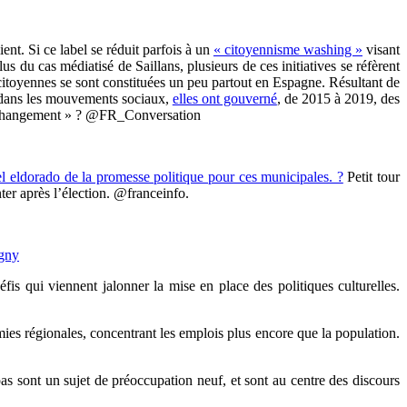
ent. Si ce label se réduit parfois à un
« citoyennisme washing »
visant
lus du cas médiatisé de Saillans, plusieurs de ces initiatives se réfèrent
citoyennes se sont constituées un peu partout en Espagne. Résultant de
s dans les mouvements sociaux,
elles ont gouverné
, de 2015 à 2019, des
du changement » ? @FR_Conversation
vel eldorado de la promesse politique pour ces municipales. ?
Petit tour
ter après l’élection. @franceinfo.
gny
défis qui viennent jalonner la mise en place des politiques culturelles.
s régionales, concentrant les emplois plus encore que la population.
 pas sont un sujet de préoccupation neuf, et sont au centre des discours