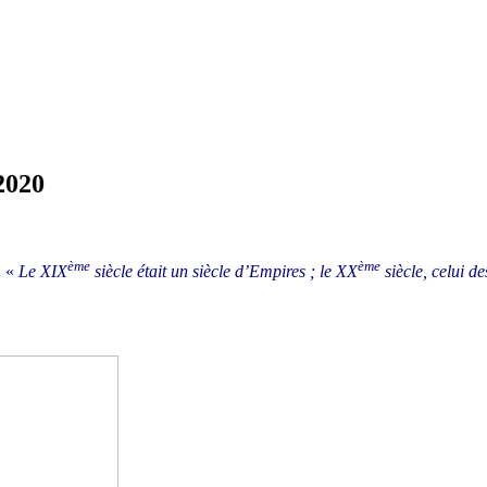
2020
ème
ème
.
«
Le XIX
siècle était un siècle d’Empires ; le XX
siècle, celui d