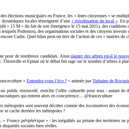
des élections municipales en France, les « listes citoyennes » se multipli
nes dynamiques locales témoignent d’une
« repolitisation du local »
. En p
dit « 15 M » du fait de son émergence le 15 mai 2011), des coalitions 
i lesquels Podemos), des organisations sociales et des citoyens investi
encore Cadix. Quel bilan peut-on tirer de l’action de ces « mairies 
gne pour de nombreux candidats. Ainsi
planter des arbres est-il le nou
hionville et Epinal où le débat fait rage sur le nombre d’arbres à plan
franceculture «
Entendez-vous l’éco ?
» animée par
Tiphaine de Rocqui
 un public renouvelé, enrichir l’offre culturelle pour tous : autant de 
démocratiques qui entrent alors en concurrence… @franceculture
s métropoles sont souvent décrites comme des locomotives des économie
e se cache derrière les métropoles ?
, «
France périphérique
» : les inégalités au prisme des territoires ne
sparités sociales bien réelles.