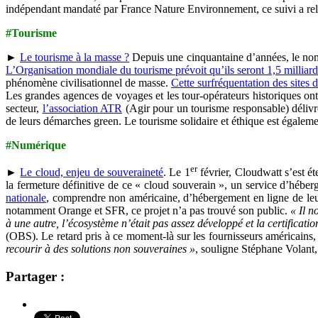
indépendant mandaté par France Nature Environnement, ce suivi a relev
#Tourisme
►
Le tourisme à la masse ?
Depuis une cinquantaine d’années, le nombr
L’Organisation mondiale du tourisme prévoit qu’ils seront 1,5 milliar
phénomène civilisationnel de masse.
Cette surfréquentation des sites
Les grandes agences de voyages et les tour-opérateurs historiques on
secteur,
l’association ATR
(Agir pour un tourisme responsable) délivre
de leurs démarches green. Le tourisme solidaire et éthique est égaleme
#Numérique
er
►
Le cloud, enjeu de souveraineté
. Le 1
février, Cloudwatt s’est ét
la fermeture définitive de ce « cloud souverain », un service d’héb
nationale
, comprendre non américaine, d’hébergement en ligne de leurs 
notamment Orange et SFR, ce projet n’a pas trouvé son public.
« Il n
à une autre, l’écosystème n’était pas assez développé et la certificat
(OBS). Le retard pris à ce moment-là sur les fournisseurs américains,
recourir à des solutions non souveraines »
, souligne Stéphane Volant, 
Partager :