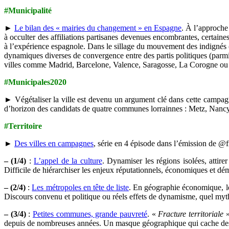
#Municipalité
►
Le bilan des « mairies du changement » en Espagne
. À l’approche 
à occulter des affiliations partisanes devenues encombrantes, certai
à l’expérience espagnole. Dans le sillage du mouvement des indignés (
dynamiques diverses de convergence entre des partis politiques (parm
villes comme Madrid, Barcelone, Valence, Saragosse, La Corogne ou 
#Municipales2020
► Végétaliser la ville est devenu un argument clé dans cette campa
d’horizon des candidats de quatre communes lorrainnes : Metz, Nancy, T
#Territoire
►
Des villes en campagnes
, série en 4 épisode dans l’émission de @
– (1/4)
:
L’appel de la culture
. Dynamiser les régions isolées, attirer
Difficile de hiérarchiser les enjeux réputationnels, économiques et 
– (2/4)
:
Les métropoles en tête de liste
. En géographie économique, le
Discours convenu et politique ou réels effets de dynamisme, quel myth
– (3/4)
:
Petites communes, grande pauvreté
. «
Fracture territoriale
»
depuis de nombreuses années. Un masque géographique qui cache des di