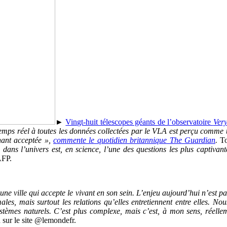
►
Vingt-huit télescopes géants de l’observatoire
Ver
emps réel à toutes les données collectées par le
VLA
est perçu comme un
enant acceptée »,
commente le quotidien britannique The Guardian
.
To
dans l’univers est, en science, l’une des questions les plus captivan
AFP.
une ville qui accepte le vivant en son sein. L’enjeu aujourd’hui n’est pas
ales, mais surtout les relations qu’elles entretiennent entre elles. N
tèmes naturels. C’est plus complexe, mais c’est, à mon sens, réellem
n sur le site @lemondefr.