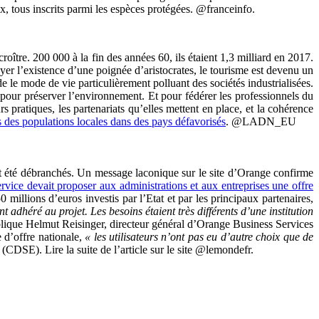
, tous inscrits parmi les espèces protégées. @franceinfo.
ître. 200 000 à la fin des années 60, ils étaient 1,3 milliard en 2017.
yer l’existence d’une poignée d’aristocrates, le tourisme est devenu un
e le mode de vie particulièrement polluant des sociétés industrialisées.
pour préserver l’environnement. Et pour fédérer les professionnels du
pratiques, les partenariats qu’elles mettent en place, et la cohérence
 des populations locales dans des pays défavorisés
. @LADN_EU
ont été débranchés. Un message laconique sur le site d’Orange confirme
ervice devait proposer aux administrations et aux entreprises une offre
millions d’euros investis par l’Etat et par les principaux partenaires,
t adhéré au projet. Les besoins étaient très différents d’une institution
plique Helmut Reisinger, directeur général d’Orange Business Services
 d’offre nationale,
« les utilisateurs n’ont pas eu d’autre choix que de
 (CDSE). Lire la suite de l’article sur le site @lemondefr.