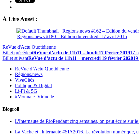
À Lire Aussi :
Régions.news #162 – Edition du vend
Régions.news #180 – Edition du vendredi 17 avril 2015
ReVue d'Actu Quotidienne
Billet précédent
ReVue d’actu de 11h11 – lundi 17 février 2019
17 f
Billet suivant
ReVue d’actu de 11h11 – mercredi 19 février 2020
19
ReVue d’Actu Quotidienne
Régions.news
VivaCités
Politique & Digital
Li-Fi & 5G
#Monnaie_Virtuelle
Blogroll
L'Internaute de Rio
Pendant cinq semaines, on peut écrire sur le 
La Vache et l'Internaute
#SIA2016. La révolution numérique, une 