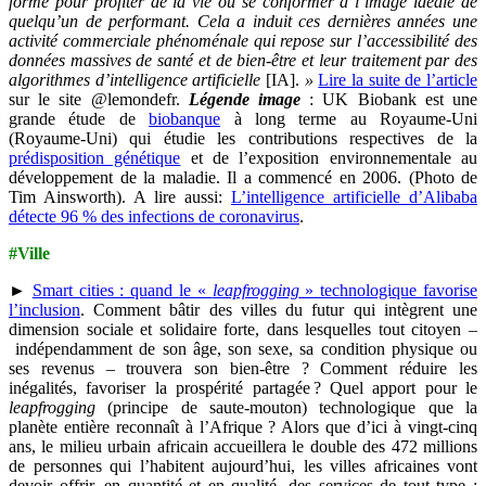
forme pour profiter de la vie ou se conformer à l’image idéale de
quelqu’un de performant. Cela a induit ces dernières années une
activité commerciale phénoménale qui repose sur l’accessibilité des
données massives de santé et de bien-être et leur traitement par des
algorithmes d’intelligence artificielle
[IA].
»
Lire la suite de l’article
sur le site @lemondefr.
Légende image
: UK Biobank est une
grande étude de
biobanque
à long terme au Royaume-Uni
(Royaume-Uni) qui étudie les contributions respectives de la
prédisposition génétique
et de l’exposition environnementale au
développement de la maladie. Il a commencé en 2006. (Photo de
Tim Ainsworth). A lire aussi:
L’intelligence artificielle d’Alibaba
détecte 96 % des infections de coronavirus
.
#Ville
►
Smart cities : quand le «
leapfrogging
» technologique favorise
l’inclusion
. Comment bâtir des villes du futur qui intègrent une
dimension sociale et solidaire forte, dans lesquelles tout citoyen –
indépendamment de son âge, son sexe, sa condition physique ou
ses revenus – trouvera son bien-être ? Comment réduire les
inégalités, favoriser la prospérité partagée ? Quel apport pour le
leapfrogging
(principe de saute-mouton) technologique que la
planète entière reconnaît à l’Afrique ? Alors que d’ici à vingt-cinq
ans, le milieu urbain africain accueillera le double des 472 millions
de personnes qui l’habitent aujourd’hui, les villes africaines vont
devoir offrir, en quantité et en qualité, des services de tout type :