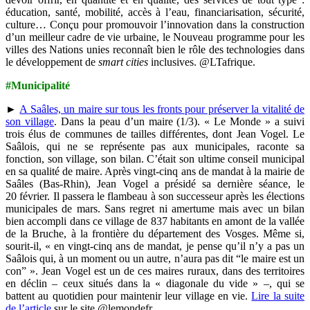
éducation, santé, mobilité, accès à l’eau, financiarisation, sécurité,
culture… Conçu pour promouvoir l’innovation dans la construction
d’un meilleur cadre de vie urbaine, le Nouveau programme pour les
villes des Nations unies reconnaît bien le rôle des technologies dans
le développement de
smart cities
inclusives. @LTafrique.
#Municipalité
►
A Saâles, un maire sur tous les fronts pour préserver la vitalité de
son village
. Dans la peau d’un maire (1/3). « Le Monde » a suivi
trois élus de communes de tailles différentes, dont Jean Vogel. Le
Saâlois, qui ne se représente pas aux municipales, raconte sa
fonction, son village, son bilan. C’était son ultime conseil municipal
en sa qualité de maire. Après vingt-cinq ans de mandat à la mairie de
Saâles (Bas-Rhin), Jean Vogel a présidé sa dernière séance, le
20 février. Il passera le flambeau à son successeur après les élections
municipales de mars. Sans regret ni amertume mais avec un bilan
bien accompli dans ce village de 837 habitants en amont de la vallée
de la Bruche, à la frontière du département des Vosges. Même si,
sourit-il, « en vingt-cinq ans de mandat, je pense qu’il n’y a pas un
Saâlois qui, à un moment ou un autre, n’aura pas dit “le maire est un
con” ». Jean Vogel est un de ces maires ruraux, dans des territoires
en déclin – ceux situés dans la « diagonale du vide » –, qui se
battent au quotidien pour maintenir leur village en vie.
Lire la suite
de l’article
sur le site @lemondefr