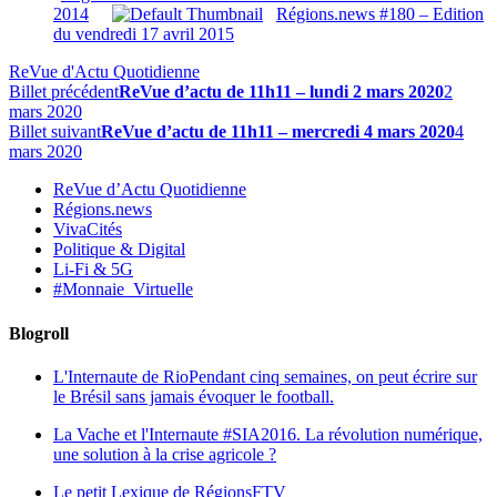
2014
Régions.news #180 – Edition
du vendredi 17 avril 2015
ReVue d'Actu Quotidienne
Billet précédent
ReVue d’actu de 11h11 – lundi 2 mars 2020
2
mars 2020
Billet suivant
ReVue d’actu de 11h11 – mercredi 4 mars 2020
4
mars 2020
ReVue d’Actu Quotidienne
Régions.news
VivaCités
Politique & Digital
Li-Fi & 5G
#Monnaie_Virtuelle
Blogroll
L'Internaute de Rio
Pendant cinq semaines, on peut écrire sur
le Brésil sans jamais évoquer le football.
La Vache et l'Internaute
#SIA2016. La révolution numérique,
une solution à la crise agricole ?
Le petit Lexique de RégionsFTV