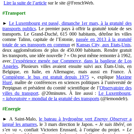
Lire la suite de l’article
sur le site @FrenchWeb.
#Transport
►
Le Luxembourg est passé, dimanche 1er mars, à la gratuité des
transports publics
. Le premier pays à offrir la gratuité totale de ses
transports. Le Grand-Duché, 615 000 habitants, détrône les villes
comme Talinn, capitale de l’Estonie,
passée en 2013 à la gratuité
totale de ses transports en commun
et
Kansas City, aux Etats-Unis
,
deux agglomérations de plus de 450.000 habitants. Rendre gratuit
les transports, une idée nouvelle ? « On peut même remonter à 1962,
avec
l’expérience menée par Commerce, dans la banlieue de Los
Angeles
. Plusieurs villes avaient ensuite suivi aux États-Unis, en
Belgique, en Italie, en Allemagne, mais aussi en France. À
Compiègne, le bus est gratuit depuis 1975
», explique
Maxime
Huré
, maître de conférences en sciences politiques à l’université de
Perpignan et président du comité scientifique de l’
Observatoire des
villes du transport
. @20minutes. À lire aussi :
Le Luxembourg,
«
laboratoire
» mondial de la gratuité des transports
(
@lemondefr).
#Energie
► A Saint-Malo,
le bateau à hydrogène vert
Energy Observer
a
largué les amarres
, le 3 mars direction le Japon. «
Je suis libéré, on
s’en va
», confiait Victorien Erussard, à l’origine du projet. «
Le