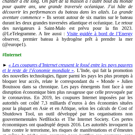
chantier a été long. On part de la maison à l’autre bout du monde
pour quatre ans, une grande traversée océanique. J’ai hâte de
découvrir les performances du bateau dans les alizés. La grande
aventure commence
» Ils seront autour de six marins sur le bateau
durant les deux grandes traversées atlantique et océanique. Le retour
des navigateurs à Saint-Malo est prévu pour la fin 2023.
@LeTelegramme. A lire aussi :
Visite guidée à bord de l’Energy
observer, premier bateau à hydrogène prêt à prendre la mer
(@europe1).
#Internet
►
« Les coupures d’Internet creusent le fossé entre les pays pauvres
et le reste de l’économie mondiale
»
. L’Inde, qui fait la promotion
des nouvelles technologies, figure parmi les pays les plus prompts à
bloquer leur accès, relate le correspondant du « Monde » Julien
Bouissou dans sa chronique. Les pays émergents font face à une
disruption économique bien plus ravageuse que celle provoquée par
le coronavirus. En 2019, les coupures Internet imposées par les
autorités ont coûté 7,3 milliards d’euros à des économies situées
pour la plupart en Asie et en Afrique, selon les calculs de Cost of
Shutdown Tool, un outil développé par les organisations non
gouvernementales NetBlocks et The Internet Society. Ces pertes
économiques ont quadruplé depuis 2016. Les autorités invoquent la
lutte contre le terrorisme, les risques de manifestations et d’émeutes