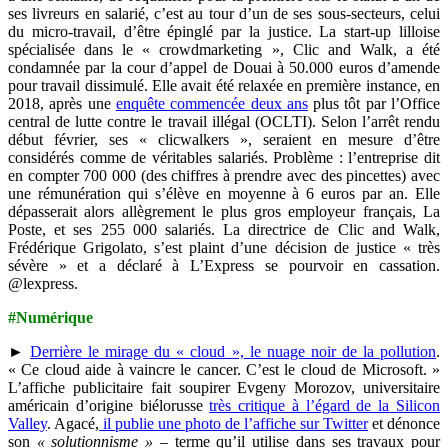
ses livreurs en salarié, c’est au tour d’un de ses sous-secteurs, celui
du micro-travail, d’être épinglé par la justice. La start-up lilloise
spécialisée dans le « crowdmarketing », Clic and Walk, a été
condamnée par la cour d’appel de Douai à 50.000 euros d’amende
pour travail dissimulé. Elle avait été relaxée en première instance, en
2018, après une
enquête commencée deux ans
plus tôt par l’Office
central de lutte contre le travail illégal (OCLTI). Selon l’arrêt rendu
début février, ses « clicwalkers », seraient en mesure d’être
considérés comme de véritables salariés. Problème : l’entreprise dit
en compter 700 000 (des chiffres à prendre avec des pincettes) avec
une rémunération qui s’élève en moyenne à 6 euros par an. Elle
dépasserait alors allègrement le plus gros employeur français, La
Poste, et ses 255 000 salariés. La directrice de Clic and Walk,
Frédérique Grigolato, s’est plaint d’une décision de justice « très
sévère » et a déclaré à L’Express se pourvoir en cassation.
@lexpress.
#Numérique
►
Derrière le mirage du « cloud », le nuage noir de la pollution
.
« Ce cloud aide à vaincre le cancer. C’est le cloud de Microsoft. »
L’affiche publicitaire fait soupirer Evgeny Morozov, universitaire
américain d’origine biélorusse
très critique à l’égard de la Silicon
Valley
. Agacé,
il publie une photo de l’affiche sur Twitter
et dénonce
son
« solutionnisme »
– terme qu’il utilise dans ses travaux pour