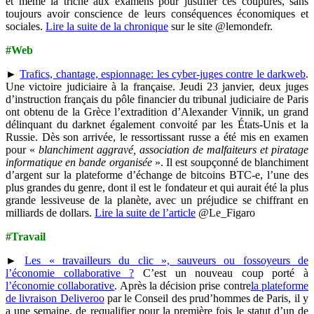
et même la triche aux examens pour justifier ces coupures, sans
toujours avoir conscience de leurs conséquences économiques et
sociales.
Lire la suite de la chronique
sur le site @lemondefr.
#Web
►
Trafics, chantage, espionnage: les cyber-juges contre le darkweb
.
Une victoire judiciaire à la française. Jeudi 23 janvier, deux juges
d’instruction français du pôle financier du tribunal judiciaire de Paris
ont obtenu de la Grèce l’extradition d’Alexander Vinnik, un grand
délinquant du darknet également convoité par les États-Unis et la
Russie. Dès son arrivée, le ressortissant russe a été mis en examen
pour «
blanchiment aggravé, association de malfaiteurs et piratage
informatique en bande organisée
». Il est soupçonné de blanchiment
d’argent sur la plateforme d’échange de bitcoins BTC-e, l’une des
plus grandes du genre, dont il est le fondateur et qui aurait été la plus
grande lessiveuse de la planète, avec un préjudice se chiffrant en
milliards de dollars.
Lire la suite de l’article
@Le_Figaro
#Travail
►
Les « travailleurs du clic », sauveurs ou fossoyeurs de
l’économie collaborative ?
C’est un nouveau coup porté à
l’économie collaborative
. Après la décision prise contre
la plateforme
de livraison Deliveroo
par le Conseil des prud’hommes de Paris, il y
a une semaine, de requalifier pour la première fois le statut d’un de