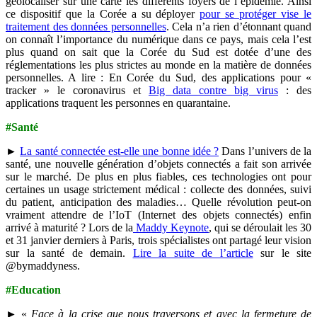
géolocaliser sur une carte les différents foyers de l’épidémie. Ainsi
ce dispositif que la Corée a su déployer
pour se protéger vise le
traitement des données personnelles
. Cela n’a rien d’étonnant quand
on connaît l’importance du numérique dans ce pays, mais cela l’est
plus quand on sait que la Corée du Sud est dotée d’une des
réglementations les plus strictes au monde en la matière de données
personnelles. A lire : En Corée du Sud, des applications pour «
tracker » le coronavirus et
Big data contre big virus
: des
applications traquent les personnes en quarantaine.
#Santé
►
La santé connectée est-elle une bonne idée ?
Dans l’univers de la
santé, une nouvelle génération d’objets connectés a fait son arrivée
sur le marché. De plus en plus fiables, ces technologies ont pour
certaines un usage strictement médical : collecte des données, suivi
du patient, anticipation des maladies… Quelle révolution peut-on
vraiment attendre de l’IoT (Internet des objets connectés) enfin
arrivé
à maturité ? Lors de la
Maddy Keynote
, qui se déroulait les 30
et 31 janvier derniers à Paris, trois spécialistes ont partagé leur vision
sur la santé de demain.
Lire la suite de l’article
sur le site
@bymaddyness.
#Education
► «
Face à la crise que nous traversons et avec la fermeture de