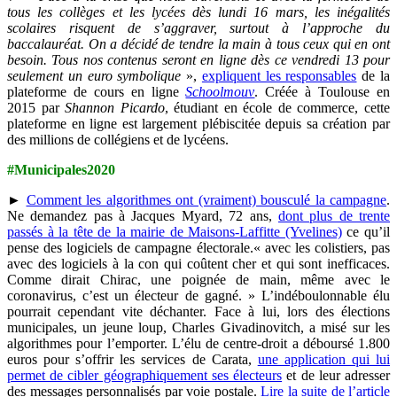
tous les collèges et les lycées dès lundi 16 mars, les inégalités
scolaires risquent de s’aggraver, surtout à l’approche du
baccalauréat. On a décidé de tendre la main à tous ceux qui en ont
besoin. Tous nos contenus seront en ligne dès ce vendredi 13 pour
seulement un euro symbolique
»,
expliquent les responsables
de la
plateforme de cours en ligne
Schoolmouv
. Créée à Toulouse en
2015 par
Shannon Picardo
, étudiant en école de commerce, cette
plateforme en ligne est largement plébiscitée depuis sa création par
des millions de collégiens et de lycéens.
#Municipales2020
►
Comment les algorithmes ont (vraiment) bousculé la campagne
.
Ne demandez pas à Jacques Myard, 72 ans,
dont plus de trente
passés à la tête de la mairie de Maisons-Laffitte (Yvelines)
ce qu’il
pense des logiciels de campagne électorale.« avec les colistiers, pas
avec des logiciels à la con qui coûtent cher et qui sont inefficaces.
Comme dirait Chirac, une poignée de main, même avec le
coronavirus, c’est un électeur de gagné. » L’indéboulonnable élu
pourrait cependant vite déchanter. Face à lui, lors des élections
municipales, un jeune loup, Charles Givadinovitch, a misé sur les
algorithmes pour l’emporter. L’élu de centre-droit a déboursé 1.800
euros pour s’offrir les services de Carata,
une application qui lui
permet de cibler géographiquement ses électeurs
et de leur adresser
des messages personnalisés par voie postale.
Lire la suite de l’article