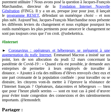
purement utilitaire ? Nous avons posé la question à Jacques-François
Marchandise, directeur de la
Fondation Internet Nouvelle
Génération
(FING). Il y a un an, presque jour pour jour, il lançait
le
programme RESET
, défendant un numérique
choisi
– et non
plus
subi
. Aujourd’hui, Jacques-François Marchandise nous présente
les différents leviers du changement et nous explique pourquoi les
outils numériques les plus pertinents pour amorcer le changement ne
sont pas toujours ceux que l’on croit. @usbeketrica.
#Internet
►
Coronavirus : opérateurs et hébergeurs se préparent à une
augmentation du trafic Internet
. Emmanuel Macron a insisté sur un
point, lors de son allocution du jeudi 12 mars concernant la
pandémie de Covid-19 : « Quand cela est possible, je demande aux
entreprises de permettre à leurs employés de travailler à
distance. » Ajoutez à cela des millions d’élèves renvoyés chez eux et
une part croissante de la population confinée : pour travailler ou se
distraire, les citoyens vont-ils mettre à l’épreuve la résistance de
l’Internet français ? Opérateurs, datacentres et hébergeurs — bien
que pour l’heure plutôt sereins — sont en tout cas à pied d’œuvre
pour éviter toute congestion des connexions et des ralentissements
importants. @lemondefr.
Partager :