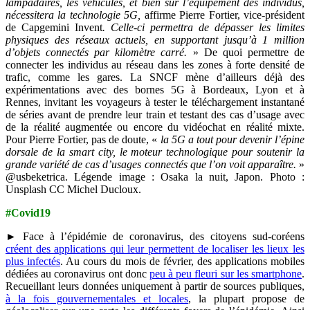
lampadaires, les véhicules, et bien sûr l’équipement des individus,
nécessitera la technologie 5G,
affirme Pierre Fortier, vice-président
de Capgemini Invent
. Celle-ci permettra de dépasser les limites
physiques des réseaux actuels, en supportant jusqu’à 1 million
d’objets connectés par kilomètre carré.
» De quoi permettre de
connecter les individus au réseau dans les zones à forte densité de
trafic, comme les gares. La SNCF mène d’ailleurs déjà des
expérimentations avec des bornes 5G à Bordeaux, Lyon et à
Rennes, invitant les voyageurs à tester le téléchargement instantané
de séries avant de prendre leur train et testant des cas d’usage avec
de la réalité augmentée ou encore du vidéochat en réalité mixte.
Pour Pierre Fortier, pas de doute, «
la 5G a tout pour devenir l’épine
dorsale de la smart city, le moteur technologique pour soutenir la
grande variété de cas d’usages connectés que l’on voit apparaître.
»
@usbeketrica. Légende image : Osaka la nuit, Japon. Photo :
Unsplash CC Michel Ducloux.
#Covid19
► Face à l’épidémie de coronavirus, des citoyens sud-coréens
créent des applications qui leur permettent de localiser les lieux les
plus infectés
. Au cours du mois de février, des applications mobiles
dédiées au coronavirus ont donc
peu à peu fleuri sur les smartphone
.
Recueillant leurs données uniquement à partir de sources publiques,
à la fois gouvernementales et locales
, la plupart propose de