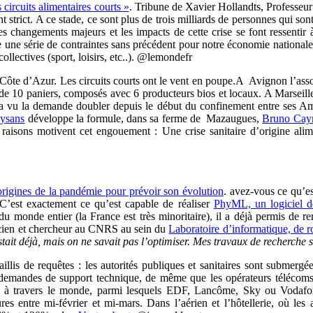
 circuits alimentaires courts »
. Tribune de Xavier Hollandts, Professeur
ict. A ce stade, ce sont plus de trois milliards de personnes qui sont 
s changements majeurs et les impacts de cette crise se font ressentir 
 série de contraintes sans précédent pour notre économie nationale : ar
ollectives (sport, loisirs, etc..). @lemondefr
te d’Azur. Les circuits courts ont le vent en poupe.A Avignon l’assoc
 de 10 paniers, composés avec 6 producteurs bios et locaux. A Marseille,
a vu la demande doubler depuis le début du confinement entre ses Am
ysans
développe la formule, dans sa ferme de Mazaugues,
Bruno Cay
raisons motivent cet engouement : Une crise sanitaire d’origine alim
origines de la pandémie pour prévoir son évolution
. avez-vous ce qu’e
 C’est exactement ce qu’est capable de réaliser
PhyML, un logiciel d
e du monde entier (la France est très minoritaire), il a déjà permis de
icien et chercheur au CNRS au sein du
Laboratoire d’informatique, de 
tait déjà, mais on ne savait pas l’optimiser. Mes travaux de recherche s
lis de requêtes : les autorités publiques et sanitaires sont submergées
 demandes de support technique, de même que les opérateurs télécoms
ts à travers le monde, parmi lesquels EDF, Lancôme, Sky ou Vodafo
res entre mi-février et mi-mars. Dans l’aérien et l’hôtellerie, où les 