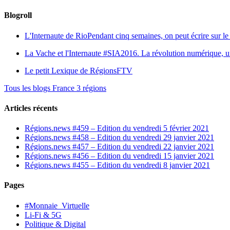
Blogroll
L'Internaute de Rio
Pendant cinq semaines, on peut écrire sur le 
La Vache et l'Internaute
#SIA2016. La révolution numérique, une 
Le petit Lexique de RégionsFTV
Tous les blogs France 3 régions
Articles récents
Régions.news #459 – Edition du vendredi 5 février 2021
Régions.news #458 – Edition du vendredi 29 janvier 2021
Régions.news #457 – Edition du vendredi 22 janvier 2021
Régions.news #456 – Edition du vendredi 15 janvier 2021
Régions.news #455 – Edition du vendredi 8 janvier 2021
Pages
#Monnaie_Virtuelle
Li-Fi & 5G
Politique & Digital