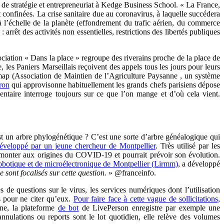
 de stratégie et entrepreneuriat à Kedge Business School. « La France,
confinées. La crise sanitaire due au coronavirus, à laquelle succédera
à l’échelle de la planète (effondrement du trafic aérien, du commerce
rêt des activités non essentielles, restrictions des libertés publiques
iation « Dans la place » regroupe des riverains proche de la place de
 les Paniers Marseillais reçoivent des appels tous les jours pour leurs
ap (Association de Maintien de l’Agriculture Paysanne , un système
ron
qui approvisonne habituellement les grands chefs parisiens dépose
entaire interroge toujours sur ce que l’on mange et d’où cela vient.
st un arbre phylogénétique ? C’est une sorte d’arbre généalogique qui
éveloppé par un jeune chercheur de Montpellier
. Très utilisé par les
 remonter aux origines du COVID-19 et pourrait prévoir son évolution.
robotique et de microélectronique de Montpellier (Lirmm)
, a développé
e sont focalisés sur cette question.
» @franceinfo.
 de questions sur le virus, les services numériques dont l’utilisation
 pour ne citer qu’eux.
Pour faire face à cette vague de sollicitations,
ne, la plateforme
de bot
de LivePerson enregistre par exemple une
annulations ou reports sont le lot quotidien, elle relève des volumes