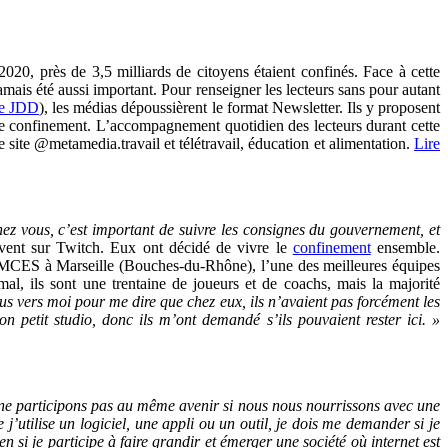
2020, près de 3,5 milliards de citoyens étaient confinés. Face à cette
jamais été aussi important. Pour renseigner les lecteurs sans pour autant
le JDD
), les médias dépoussièrent le format Newsletter. Ils y proposent
er le confinement. L’accompagnement quotidien des lecteurs durant cette
e site @metamedia.travail et télétravail, éducation et alimentation.
Lire
hez vous, c’est important de suivre les consignes du gouvernement, et
uivent sur Twitch. Eux ont décidé de vivre le
confinement
ensemble.
e MCES à Marseille (Bouches-du-Rhône), l’une des meilleures équipes
l, ils sont une trentaine de joueurs et de coachs, mais la majorité
us vers moi pour me dire que chez eux, ils n’avaient pas forcément les
on petit studio, donc ils m’ont demandé s’ils pouvaient rester ici. »
 ne participons pas au même avenir si nous nous nourrissons avec une
 j’utilise un logiciel, une appli ou un outil, je dois me demander si je
n si je participe à faire grandir et émerger une société où internet est