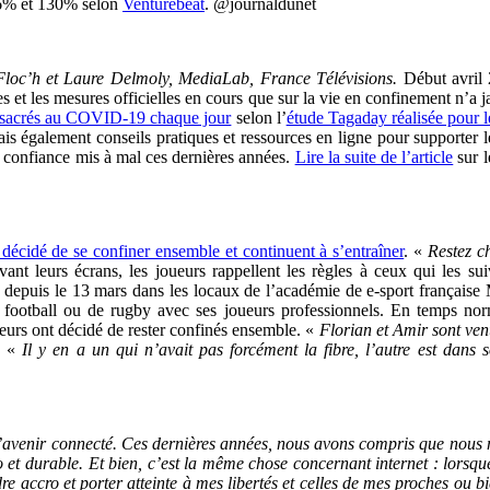
96% et 130% selon
Venturebeat
. @journaldunet
Floc’h et Laure Delmoly, MediaLab, France Télévisions.
Début avril 
es et les mesures officielles en cours que sur la vie en confinement n’a 
consacrés au COVID-19 chaque jour
selon l’
étude Tagaday réalisée pour 
s mais également conseils pratiques et ressources en ligne pour support
e confiance mis à mal ces dernières années.
Lire la suite de l’article
sur l
décidé de se confiner ensemble et continuent à s’entraîner
. «
Restez c
vant leurs écrans, les joueurs rappellent les règles à ceux qui les s
 depuis le 13 mars dans les locaux de l’académie de e-sport français
football ou de rugby avec ses joueurs professionnels. En temps norma
eurs ont décidé de rester confinés ensemble. «
Florian et Amir sont ven
e. «
Il y en a un qui n’avait pas forcément la fibre, l’autre est dans s
r l’avenir connecté. Ces dernières années, nous avons compris que nous
bio et durable. Et bien, c’est la même chose concernant internet : lorsque
 accro et porter atteinte à mes libertés et celles de mes proches ou bie