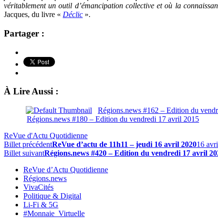
véritablement un outil d’émancipation collective et où la connaissan
Jacques, du livre «
Déclic
».
Partager :
À Lire Aussi :
Régions.news #162 – Edition du vend
Régions.news #180 – Edition du vendredi 17 avril 2015
ReVue d'Actu Quotidienne
Billet précédent
ReVue d’actu de 11h11 – jeudi 16 avril 2020
16 avr
Billet suivant
Régions.news #420 – Edition du vendredi 17 avril 20
ReVue d’Actu Quotidienne
Régions.news
VivaCités
Politique & Digital
Li-Fi & 5G
#Monnaie_Virtuelle