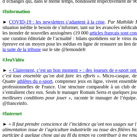
d’échanges qui, dans le même temps, bondissent respectivement de 
#Information
►
COVID-19 : les newsletters s’adaptent à la crise
.
Par Mathilde 
situation inédite le besoin de s’informer, tant sur les avancées médical
les inonder de nouvelles anxiogènes (19 000
articles français sont 
une curation éditoriale de l’actualité : bilans quotidiens sur le viru
épreuve est un moyen pour les médias en ligne de restaurer un lien d
la suite de la tribune
sur le site @lemondefr
#JeuVidéo
►
« Clairement, c’est un bon moment » : des joueurs de e-sport ont 
c’est tous ensemble qu’on doit faire les efforts »
. Micro-casque, de
Quatre
athlètes du e-sport
, comprenez jeux en ligne, vivent ensemble
professionnelles de France. Une structure comparable à un club de 
s’entraînent chez eux. Seuls le manager Romain Serra et quelques jou
meilleures conditions pour jouer »
, raconte le manager de l’équip
@franceinfo.
#Internet
► «
Il faut prendre conscience de l’incidence qu’ont nos usages su
alimentation issue de l’agriculture industrielle ou issue des filières 
participe à quelque chose qui au fil du temps va contribuer à me rendre