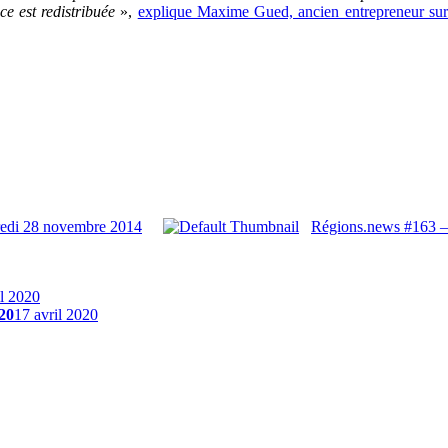
ce est redistribuée
»,
explique Maxime Gued, ancien entrepreneur sur 
redi 28 novembre 2014
Régions.news #163 –
il 2020
20
17 avril 2020