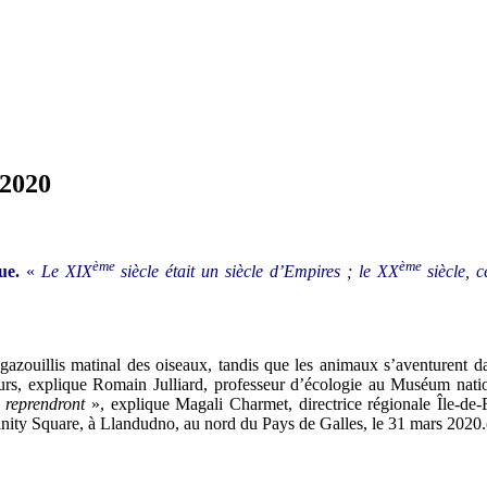
 2020
ème
ème
que.
«
Le XIX
siècle était un siècle d’Empires ; le XX
siècle, c
azouillis matinal des oiseaux, tandis que les animaux s’aventurent da
rs, explique Romain Julliard, professeur d’écologie au Muséum nation
s reprendront
», explique Magali Charmet, directrice régionale Île-de-
rinity Square, à Llandudno, au nord du Pays de Galles, le 31 mars 2020.