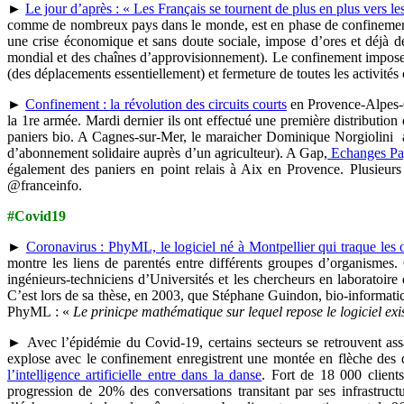
►
Le jour d’après : « Les Français se tournent de plus en plus vers les
comme de nombreux pays dans le monde, est en phase de confinement str
une crise économique et sans doute sociale, impose d’ores et déjà de
mondial et des chaînes d’approvisionnement). Le confinement impose une
(des déplacements essentiellement) et fermeture de toutes les activités c
►
Confinement : la révolution des circuits courts
en Provence-Alpes-Cô
la 1re armée. Mardi dernier ils ont effectué une première distribution
paniers bio. A Cagnes-sur-Mer, le maraicher Dominique Norgiolini 
d’abonnement solidaire auprès d’un agriculteur). A Gap,
Echanges Pa
également des paniers en point relais à Aix en Provence. Plusieurs 
@franceinfo.
#Covid19
►
Coronavirus : PhyML, le logiciel né à Montpellier qui traque les 
montre les liens de parentés entre différents groupes d’organismes.
ingénieurs-techniciens d’Universités et les chercheurs en laboratoir
C’est lors de sa thèse, en 2003, que Stéphane Guindon, bio-informat
PhyML : «
Le prinicpe mathématique sur lequel repose le logiciel exis
► Avec l’épidémie du Covid-19, certains secteurs se retrouvent assail
explose avec le confinement enregistrent une montée en flèche des
l’intelligence artificielle entre dans la danse
. Fort de 18 000 clien
progression de 20% des conversations transitant par ses infrastructu