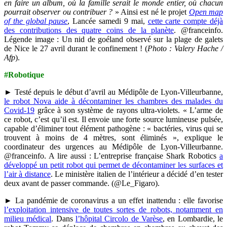
en faire un album, où la famille serait le monde entier, où chacun
pourrait observer ou contribuer ?
» Ainsi est né le projet
Open map
of the global pause
, Lancée samedi 9 mai,
cette carte compte déjà
des contributions des quatre coins de la planète
. @franceinfo.
Légende image : Un nid de goéland observé sur la plage de galets
de Nice le 27 avril durant le confinement ! (
Photo : Valery Hache /
Afp
).
#Robotique
► Testé depuis le début d’avril au Médipôle de Lyon-Villeurbanne,
le robot Nova aide à décontaminer les chambres des malades du
Covid-19
grâce à son système de rayons ultra-violets. « L’arme de
ce robot, c’est qu’il est. Il envoie une forte source lumineuse pulsée,
capable d’éliminer tout élément pathogène : « bactéries, virus qui se
trouvent à moins de 4 mètres, sont éliminés », explique le
coordinateur des urgences au Médipôle de Lyon-Villeurbanne.
@franceinfo. A lire aussi : L’entreprise française Shark Robotics
a
développé un petit robot qui permet de décontaminer les surfaces et
l’air à distance
. Le ministère italien de l’intérieur a décidé d’en tester
deux avant de passer commande. (@Le_Figaro).
► La pandémie de coronavirus a un effet inattendu : elle favorise
l’exploitation intensive de toutes sortes de robots, notamment en
milieu médical
. Dans
l’hôpital Circolo de Varèse
, en Lombardie, le