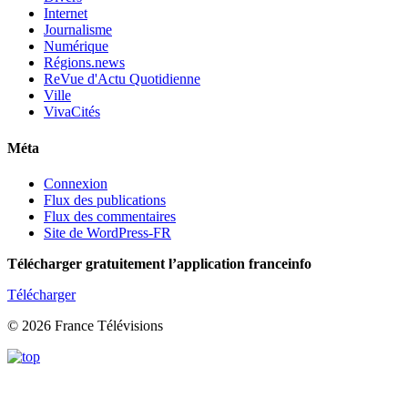
Internet
Journalisme
Numérique
Régions.news
ReVue d'Actu Quotidienne
Ville
VivaCités
Méta
Connexion
Flux des publications
Flux des commentaires
Site de WordPress-FR
Télécharger gratuitement l’application franceinfo
Télécharger
© 2026 France Télévisions