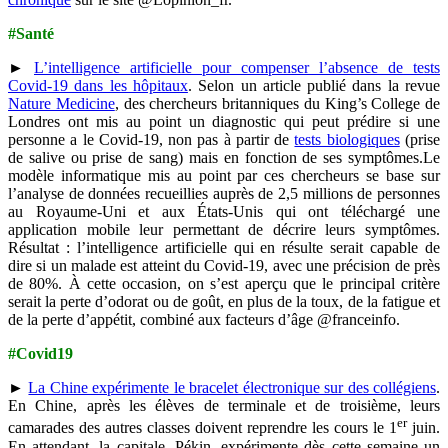
#Santé
►
L’intelligence artificielle pour compenser l’absence de tests
Covid-19 dans les hôpitaux
. Selon un article publié dans la revue
Nature Medicine
, des chercheurs britanniques du King’s College de
Londres ont mis au point un diagnostic qui peut prédire si une
personne a le Covid-19, non pas à partir de
tests biologiques
(prise
de salive ou prise de sang) mais en fonction de ses symptômes.Le
modèle informatique mis au point par ces chercheurs se base sur
l’analyse de données recueillies auprès de 2,5 millions de personnes
au Royaume-Uni et aux États-Unis qui ont téléchargé une
application mobile leur permettant de décrire leurs symptômes.
Résultat : l’intelligence artificielle qui en résulte serait capable de
dire si un malade est atteint du Covid-19, avec une précision de près
de 80%. À cette occasion, on s’est aperçu que le principal critère
serait la perte d’odorat ou de goût, en plus de la toux, de la fatigue et
de la perte d’appétit, combiné aux facteurs d’âge @franceinfo.
#Covid19
►
La Chine expérimente le bracelet électronique sur des collégiens
.
En Chine, après les élèves de terminale et de troisième, leurs
er
camarades des autres classes doivent reprendre les cours le 1
juin.
En attendant, la capitale, Pékin, expérimente dès cette semaine un