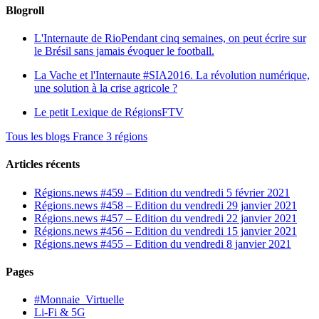
Blogroll
L'Internaute de Rio
Pendant cinq semaines, on peut écrire sur
le Brésil sans jamais évoquer le football.
La Vache et l'Internaute
#SIA2016. La révolution numérique,
une solution à la crise agricole ?
Le petit Lexique de RégionsFTV
Tous les blogs France 3 régions
Articles récents
Régions.news #459 – Edition du vendredi 5 février 2021
Régions.news #458 – Edition du vendredi 29 janvier 2021
Régions.news #457 – Edition du vendredi 22 janvier 2021
Régions.news #456 – Edition du vendredi 15 janvier 2021
Régions.news #455 – Edition du vendredi 8 janvier 2021
Pages
#Monnaie_Virtuelle
Li-Fi & 5G