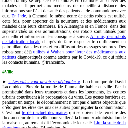
robot Tommy se déplace de chambres en chambres au chevet des
malades et il permet aux médecins de recueillir à distance des
informations sur l’état de santé des patients et de communiquer avec
eux.
En Inde
, à Chennai, le même genre de petits robots est utilisé,
cette fois, pour apporter de la nourriture et des médicaments aux
malades dans leurs chambres. En Allemagne et en France, dans des
supermarchés ou des administrations, des robots sont utilisés pour
accueillir et informer sur les consignes à suivre.
A Tunis, des robots
de fabrication locale
chargés de faire respecter le confinement en
patrouillant dans les rues et en diffusant des messages sonores. Des
robots sont déjà
utilisés à Wuhan pour livrer des médicaments aux
patients
diagnostiqués comme atteints par le Covid-19, ce qui réduit
les contacts humains. @franceinfo.
#Ville
►
«
Les villes vont devoir se dédoubler
»
. La chronique de David
Lacombled. Plus de la moitié de l’humanité habite en ville. Par la
promiscuité dans leurs transports et dans les logements, les centres
urbains contribuent à la propagation du virus. Les gestes barrières et,
pendant un temps, le déconfinement n’ont pas d’autres objectifs que
d’éloigner les êtres des uns des autres pour juguler la contamination.
C’est tout
le défi actuel des maires
qui se doivent de remettre des
flux au cœur de leur ville pour veiller à la bonne « administration de
la maison », autrement dit l’économie de leur cité.
Lire la suite de la
chronique
sur le site @Lopinion_fr.