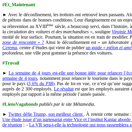
#Et_Maintenant
► Avec le déconfinement, les trottoirs ont retrouvé leurs passants. Alo
de piétons dans de bonnes conditions. Leur élargissement est un enjeu
ème
sa réinvention au XVIII
siècle, a beaucoup servi, dans l’histoire, 
la circulation des voitures et des marchandises
», souligne
Virginie Mi
moitié de leur surface. Pourtant, la situation est en train de modifie
zone de rencontre
» ?
Ainsi le déconfinement est «
un laboratoire 
Cerema
, centre d’études qui vient de publier
un guide «
piéton et am
profondeur, une ville peut gommer la présence des voitures.
#Travail
►
La semaine de 4 jours est-elle une bonne idée pour relancer l’é
semaine de 4 jours
, notamment pour relancer le tourisme dans le pays
pour le pays (
5,6% du PIB
)
. Pas de loi en vue, ce n’est qu’une sugg
auprès de 2 300 employés.
Le résultat
est que les employés auraient é
employés par rapport à la même période l’année passée.
#LiensVagabonds
publiés par le site Métamedia
.
►
Twitter défie Trump, son meilleur client
. À retenir cette semaine 
Une étude issue d’un partenariat entre Vice et l’institut Kantar aborde l
de réunion
; –
La VR sera-t-elle la technologie qui nous rassemblera 