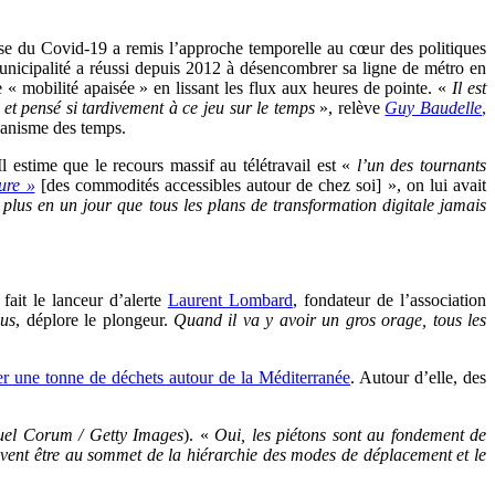
ise du Covid-19 a remis l’approche temporelle au cœur des politiques
municipalité a réussi depuis 2012 à désencombrer sa ligne de métro en
e « mobilité apaisée » en lissant les flux aux heures de pointe. «
Il est
et pensé si tardivement à ce jeu sur le temps
», relève
Guy Baudelle
,
banisme des temps.
l estime que le recours massif au télétravail est «
l’un des tournants
ure »
[des commodités accessibles autour de chez soi] », on lui avait
t plus en un jour que tous les plans de transformation digitale jamais
 fait le lanceur d’alerte
Laurent Lombard
, fondateur de l’association
lus
, déplore le plongeur.
Quand il va y avoir un gros orage, tous les
r une tonne de déchets autour de la Méditerranée
. Autour d’elle, des
el Corum / Getty Images
). «
Oui, les piétons sont au fondement de
doivent être au sommet de la hiérarchie des modes de déplacement et le