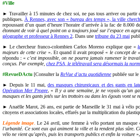
#Ville
► Travailler à 15 minutes de chez soi, ne pas tous arriver ou parti
publiques.
À Rennes, avec son «
bureau des temps
», la ville cher
repoussant d’un quart d’heure l’horaire d’arrivée à la fac de 8.000 de
étonnant de voir à quel point on a toujours joué sur l’espace en agra
géographe et professeur à Rennes 2
.
Dans une
tribune du 23 mai
publi
► Le chercheur franco-colombien Carlos Moreno explique que «
l
majeurs de cette crise
». Et quand il avait proposé «
le concept de 
répondu : «
c’est impossible, on ne pourra jamais ramener le travai
conçus. Par exemple,
chez PSA, le télétravail sera désormais la nor
#RevueDActu
[Consulter la
ReVue d’actu quotidienne
publiée sur le
► Depuis le 11 mai,
des masques chirurgicaux et des gants en lat
Opération Mer Propre
, «
Il y a une semaine, je ne voyais qu’un ga
masques et les gants jetés sur les trottoirs ou dans les égouts vont se
► Anaëlle Marot, 26 ans, est partie de Marseille le 31 mai à vélo p
citoyens et associations locales, effarés par la multiplication du plasti
Légende image
.
Le 24 avril, une femme à vélo portant un masque c
l’urbanité. Ce sont eux qui animent la ville et la rendent plus sûre.
vélo ne vient qu’après, puis les transports publics et enfin la voiture
»