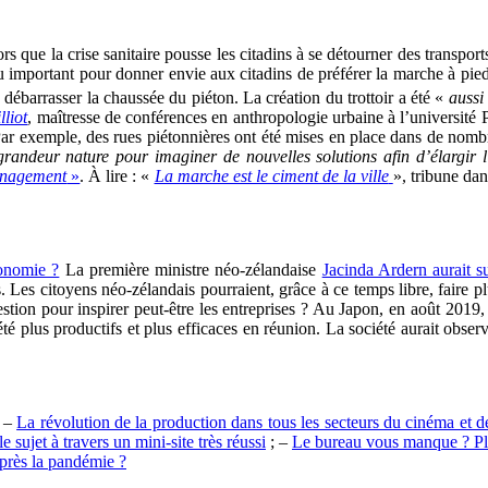
rs que la crise sanitaire pousse les citadins à se détourner des transpor
 important pour donner envie aux citadins de préférer la marche à pied à
à débarrasser la chaussée du piéton. La création du trottoir a été «
aussi 
lliot
, maîtresse de conférences en anthropologie urbaine à l’université P
r. Par exemple, des rues piétonnières ont été mises en place dans de nom
grandeur nature pour imaginer de nouvelles solutions afin d’élargir 
énagement
»
. À lire : «
La marche est le ciment de la ville
», tribune da
conomie ?
La première ministre néo-zélandaise
Jacinda Ardern aurait s
. Les citoyens néo-zélandais pourraient, grâce à ce temps libre, faire 
estion pour inspirer peut-être les entreprises ? Au Japon, en août 2019
té plus productifs et plus efficaces en réunion. La société aurait obser
: –
La révolution de la production dans tous les secteurs du cinéma et de
e sujet à travers un mini-site très réussi
; –
Le bureau vous manque ? Plus
après la pandémie ?