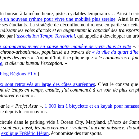
r du bureau à la même heure, pistes cyclables temporaires… Ainsi la cr
che un nouveau rythme pour vivre une mobilité plus sereine
. Ainsi la 
 ses étudiants. La stratégie de déconfinement repose en partie sur cett
ndissant les voies d’accès et en augmentant la capacité des transports 
ée par l’
association Tempo Territorial
, qui appelle à développer un ur
e coronavirus remet en cause notre manière de vivre dans la ville
». I
«chrono-urbanisme», popularisé au travers de
« la ville du quart d’he
l près des gens
». Aujourd’hui, il explique que «
le coronavirus a fai
me
, et aller au bureau l’exception.
»
blog Régions FTV
.]
ex sont retrouvés au large des côtes azuréennes
. C’est le constat que
nt de temps en temps, ensuite, j’ai commencé à en voir de plus en p
 retrouver en mer
».
our le «
Projet Azur
».
1 000 km à bicyclette et en kayak pour ramasse
que depuis le coronavirus.
ircule dans le parking vide à Ocean City, Maryland. (
Photo de Samu
 Ce sont eux, aussi, les plus vertueux : vraiment aucune nuisance. Ils 
,
explique Frédéric Héran
, économiste des transports.