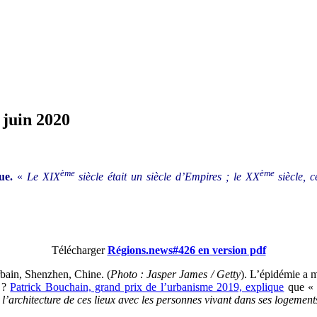
 juin 2020
ème
ème
que.
«
Le XIX
siècle était un siècle d’Empires ; le XX
siècle, c
Télécharger
Régions.news#426 en version pdf
bain, Shenzhen, Chine. (
Photo : Jasper James / Getty
). L’épidémie a m
s ?
Patrick Bouchain, grand prix de l’urbanisme 2019, explique
que 
er l’architecture de ces lieux avec les personnes vivant dans ses logement