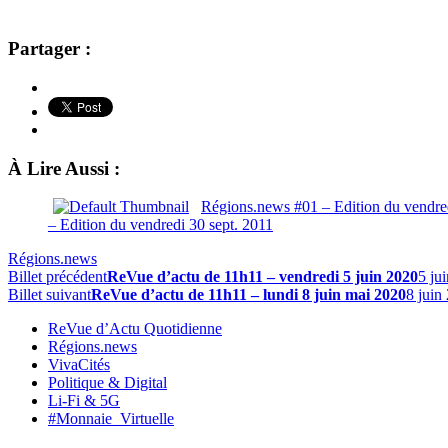
Partager :
À Lire Aussi :
Régions.news #01 – Edition du vendred
– Edition du vendredi 30 sept. 2011
Régions.news
Billet précédent
ReVue d’actu de 11h11 – vendredi 5 juin 2020
5 ju
Billet suivant
ReVue d’actu de 11h11 – lundi 8 juin mai 2020
8 juin
ReVue d’Actu Quotidienne
Régions.news
VivaCités
Politique & Digital
Li-Fi & 5G
#Monnaie_Virtuelle