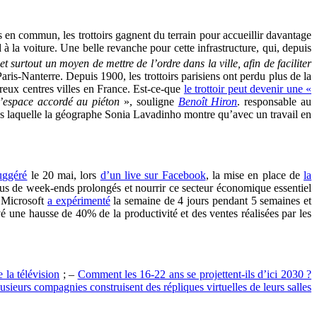
ts en commun, les trottoirs gagnent du terrain pour accueillir davantage
 la voiture. Une belle revanche pour cette infrastructure, qui, depuis
et surtout un moyen de mettre de l’ordre dans la ville, afin de faciliter
aris-Nanterre. Depuis 1900, les trottoirs parisiens ont perdu plus de la
breux centres villes en France. Est-ce-que
le trottoir peut devenir une «
l’espace accordé au piéton
», souligne
Benoît Hiron
. responsable au
ns laquelle la géographe Sonia Lavadinho montre qu’avec un travail en
uggéré
le 20 mai, lors
d’un live sur Facebook
, la mise en place de
la
plus de week-ends prolongés et nourrir ce secteur économique essentiel
, Microsoft
a expérimenté
la semaine de 4 jours pendant 5 semaines et
vé une hausse de 40% de la productivité et des ventes réalisées par les
 la télévision
; –
Comment les 16-22 ans se projettent-ils d’ici 2030 ?
ieurs compagnies construisent des répliques virtuelles de leurs salles