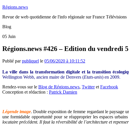
Régions.news
Revue de web quotidienne de l'info régionale sur France Télévisions
Blog
05
Juin
Régions.news #426 – Edition du vendredi 5
Publié par
publiquel
le
05/06/2020 à 10:11:52
La ville dans la transformation digitale et la transition écologi
Wellington Webb, ancien maire de Denvers (
Etats-unis
) en 2009.
Rendez-vous sur le
Blog de Régions.news
,
Twitter
et
Facebook
Conception et rédaction :
Patrick Damien
Légende image
. Double exposition de femme regardant le paysage ur
une formidable opportunité pour se réapproprier les espaces urbain
locataire précédent. Il faut la réversibilité de l’architecture et repens