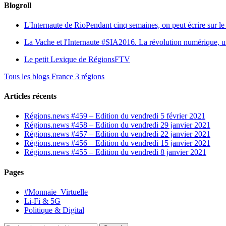
Blogroll
L'Internaute de Rio
Pendant cinq semaines, on peut écrire sur le 
La Vache et l'Internaute
#SIA2016. La révolution numérique, une 
Le petit Lexique de RégionsFTV
Tous les blogs France 3 régions
Articles récents
Régions.news #459 – Edition du vendredi 5 février 2021
Régions.news #458 – Edition du vendredi 29 janvier 2021
Régions.news #457 – Edition du vendredi 22 janvier 2021
Régions.news #456 – Edition du vendredi 15 janvier 2021
Régions.news #455 – Edition du vendredi 8 janvier 2021
Pages
#Monnaie_Virtuelle
Li-Fi & 5G
Politique & Digital