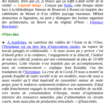
des ballons. Rien que ça, je trouve que ça suffit à faire sortir de la
réalité
. ».
Légende image
: Conçue par
Nelio
, cette fresque située
face à la bibliothèque Simone de Beauvoir à Rouen est inspirée des
cathédrales de Monet et d’un célèbre paysage rouennais. Mêlant
abstraction et figuration, on peut y distinguer des formes rappelant
des architectures, un fleuve ou du végétal. (
Photo :
Florence
Brochoire
).
#Tiers-lieu
►
A Autrêches
, au carrefour des vallées de l’Aisne et de l’Oise,
l’Hermitage est un tiers lieu d’innovations rurales
, un espace de
travail partagés et collaboratifs. «
Si nous avons pu y arriver, c’est
d’abord grâce à la confiance, l’engagement et la ténacité, l’ardeur
de tout un collectif, soutenu par une communauté de plus de 10 000
personnes. Cette réussite n’est toutefois pas un accomplissement,
mais un commencement
», explique Jean Karinthi, l’un des
fondateurs de l’
Hermitage
.
La crise de la Covid-19 nous a montré la
grande fragilité de notre société et de ses modèles, mais elle nous a
aussi montré qu’il était impératif de rassembler autour de notre
projet, pour le renforcer, notamment renforcer son autonomie. Il faut
enfin franchement engagée la transition de nos modèles de société,
vers moins de consommation d’énergie, moins d’exploitation
intensive des ressources naturelles, plus d’alimentation en circuits
courts, mais aussi plus de production relocalisée.
» @franceinfo.