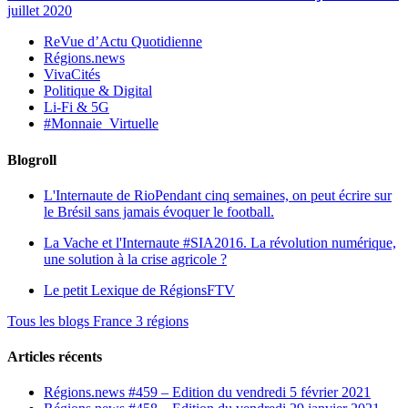
juillet 2020
ReVue d’Actu Quotidienne
Régions.news
VivaCités
Politique & Digital
Li-Fi & 5G
#Monnaie_Virtuelle
Blogroll
L'Internaute de Rio
Pendant cinq semaines, on peut écrire sur
le Brésil sans jamais évoquer le football.
La Vache et l'Internaute
#SIA2016. La révolution numérique,
une solution à la crise agricole ?
Le petit Lexique de RégionsFTV
Tous les blogs France 3 régions
Articles récents
Régions.news #459 – Edition du vendredi 5 février 2021