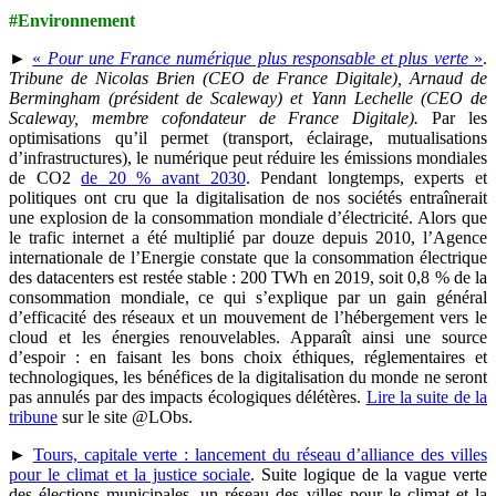
#Environnement
►
«
Pour une France numérique plus responsable et plus verte
»
.
Tribune de Nicolas Brien (CEO de France Digitale), Arnaud de
Bermingham (président de Scaleway) et Yann Lechelle (CEO de
Scaleway, membre cofondateur de France Digitale).
Par les
optimisations qu’il permet (transport, éclairage, mutualisations
d’infrastructures), le numérique peut réduire les émissions mondiales
de CO2
de 20 % avant 2030
. Pendant longtemps, experts et
politiques ont cru que la digitalisation de nos sociétés entraînerait
une explosion de la consommation mondiale d’électricité. Alors que
le trafic internet a été multiplié par douze depuis 2010, l’Agence
internationale de l’Energie constate que la consommation électrique
des datacenters est restée stable : 200 TWh en 2019, soit 0,8 % de la
consommation mondiale, ce qui s’explique par un gain général
d’efficacité des réseaux et un mouvement de l’hébergement vers le
cloud et les énergies renouvelables. Apparaît ainsi une source
d’espoir : en faisant les bons choix éthiques, réglementaires et
technologiques, les bénéfices de la digitalisation du monde ne seront
pas annulés par des impacts écologiques délétères.
Lire la suite de la
tribune
sur le site @LObs.
►
Tours, capitale verte : lancement du réseau d’alliance des villes
pour le climat et la justice sociale
. Suite logique de la vague verte
des élections municipales, un réseau des villes pour le climat et la