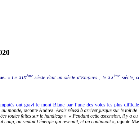
020
ème
ème
que.
«
Le XIX
siècle était un siècle d’Empires ; le XX
siècle, c
mputés ont gravi le mont Blanc par l’une des voies les plus difficile
ue au monde
, raconte Andrea.
Avoir réussi à arriver jusque sur le toit d
ées toutes faites sur le handicap »
.
« Pendant cette ascension, il y a eu
 coup, on sentait l’énergie qui revenait, et on continuait »
, rajoute Ma