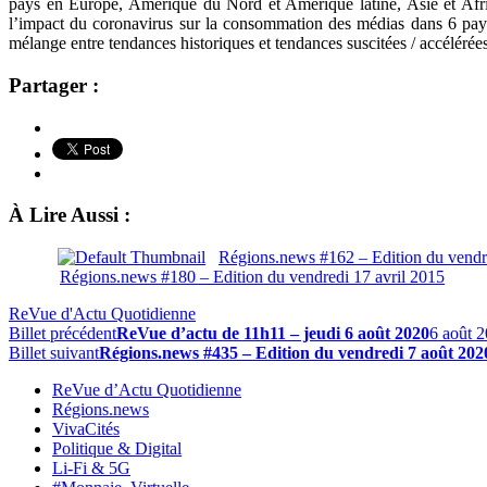
pays en Europe, Amérique du Nord et Amérique latine, Asie et Afri
l’impact du coronavirus sur la consommation des médias dans 6 pay
mélange entre tendances historiques et tendances suscitées / accéléré
Partager :
À Lire Aussi :
Régions.news #162 – Edition du vend
Régions.news #180 – Edition du vendredi 17 avril 2015
ReVue d'Actu Quotidienne
Billet précédent
ReVue d’actu de 11h11 – jeudi 6 août 2020
6 août 
Billet suivant
Régions.news #435 – Edition du vendredi 7 août 202
ReVue d’Actu Quotidienne
Régions.news
VivaCités
Politique & Digital
Li-Fi & 5G