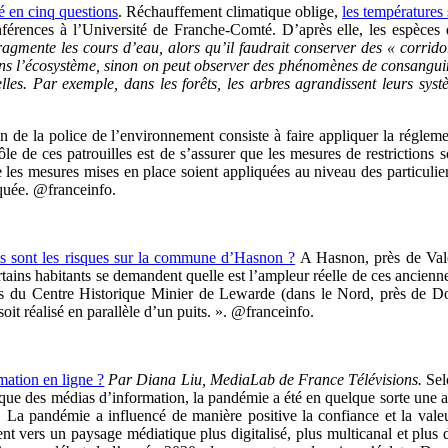
té en cinq questions
. Réchauffement climatique oblige,
les températures 
férences à l’Université de Franche-Comté. D’après elle, les espèces 
ragmente les cours d’eau, alors qu’il faudrait conserver des « corridors
dans l’écosystème, sinon on peut observer des phénomènes de consangui
urelles. Par exemple, dans les forêts, les arbres agrandissent leurs sy
on de la police de l’environnement consiste à faire appliquer la réglem
rôle de ces patrouilles est de s’assurer que les mesures de restrictions
 les mesures mises en place soient appliquées au niveau des particuliers
iquée. @franceinfo.
ls sont les risques sur la commune d’Hasnon ?
A Hasnon, près de Vale
rtains habitants se demandent quelle est l’ampleur réelle de ces ancienn
es du Centre Historique Minier de Lewarde (dans le Nord, près de Doua
it réalisé en parallèle d’un puits. ». @franceinfo.
mation en ligne ?
Par Diana Liu, MediaLab de France Télévisions.
Sel
ue des médias d’information, la pandémie a été en quelque sorte une arme
a pandémie a influencé de manière positive la confiance et la valeu
t vers un paysage médiatique plus digitalisé, plus multicanal et plus 