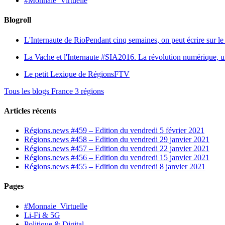
#Monnaie_Virtuelle
Blogroll
L'Internaute de Rio
Pendant cinq semaines, on peut écrire sur le 
La Vache et l'Internaute
#SIA2016. La révolution numérique, une 
Le petit Lexique de RégionsFTV
Tous les blogs France 3 régions
Articles récents
Régions.news #459 – Edition du vendredi 5 février 2021
Régions.news #458 – Edition du vendredi 29 janvier 2021
Régions.news #457 – Edition du vendredi 22 janvier 2021
Régions.news #456 – Edition du vendredi 15 janvier 2021
Régions.news #455 – Edition du vendredi 8 janvier 2021
Pages
#Monnaie_Virtuelle
Li-Fi & 5G
Politique & Digital