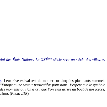
ème
elui des États-Nations. Le XXI
siècle sera un siècle des villes.
».
s
. Leur rêve estival :est de monter sur cinq des plus hauts sommets
e l’Europe a une saveur particulière pour nous. J’espère que le symbole
 des moments où l’on a cru que l’on était arrivé au bout de nos forces,
ssimo. (
Photo :DR
).