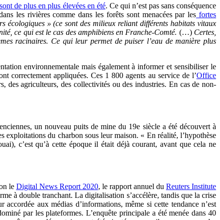
sont de plus en plus élevées en été
. Ce qui n’est pas sans conséquence
dans les rivières comme dans les forêts sont menacées par les
fortes
 écologiques » (ce sont des milieux reliant différents habitats vitaux
nité, ce qui est le cas des amphibiens en Franche-Comté.
(…)
Certes,
stèmes racinaires. Ce qui leur permet de puiser l’eau de manière plus
entation environnementale mais également à informer et sensibiliser le
 sont correctement appliquées. Ces 1 800 agents au service de l’
Office
, des agriculteurs, des collectivités ou des industries. En cas de non-
nciennes, un nouveau puits de mine du 19e siècle a été découvert à
es exploitations du charbon sous leur maison. « En réalité, l’hypothèse
i), c’est qu’à cette époque il était déjà courant, avant que cela ne
on le
Digital News Report 2020
, le rapport annuel du
Reuters Institute
 à double tranchant. La digitalisation s’accélère, tandis que la crise
r accordée aux médias d’informations, même si cette tendance n’est
dominé par les plateformes. L’enquête principale a été menée dans 40