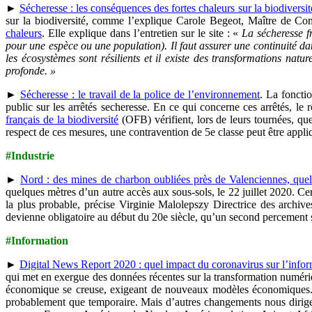
►
Sécheresse : les conséquences des fortes chaleurs sur la biodiversi
sur la biodiversité, comme l’explique Carole Begeot, Maître de Con
chaleurs
. Elle explique dans l’entretien sur le site : «
La sécheresse f
pour une espèce ou une population). Il faut assurer une continuité 
les écosystèmes sont résilients et il existe des transformations nat
profonde. »
►
Sécheresse : le travail de la police de l’environnement
. La foncti
public sur les arrêtés secheresse. En ce qui concerne ces arrêtés, le 
français de la biodiversité
(OFB) vérifient, lors de leurs tournées, que
respect de ces mesures, une contravention de 5e classe peut être appl
#Industrie
►
Nord : des mines de charbon oubliées près de Valenciennes, que
quelques mètres d’un autre accès aux sous-sols, le 22 juillet 2020. Ce
la plus probable, précise Virginie Malolepszy Directrice des archiv
devienne obligatoire au début du 20e siècle, qu’un second percement so
#Information
►
Digital News Report 2020 : quel impact du coronavirus sur l’infor
qui met en exergue des données récentes sur la transformation numériq
économique se creuse, exigeant de nouveaux modèles économiques. L
probablement que temporaire. Mais d’autres changements nous dirigen