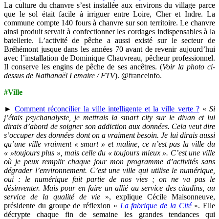
La culture du chanvre s’est installée aux environs du village parce
que le sol était facile à irriguer entre Loire, Cher et Indre. La
commune compte 140 fours à chanvre sur son territoire. Le chanvre
ainsi produit servait à confectionner les cordages indispensables à la
batellerie. L’activité de pêche a aussi existé sur le secteur de
Bréhémont jusque dans les années 70 avant de revenir aujourd’hui
avec l’installation de Dominique Chauvreau, pêcheur professionnel.
Il conserve les engins de pêche de ses ancêtres. (
Voir la photo ci-
dessus de Nathanaël Lemaire / FTV
). @franceinfo.
#Ville
►
Comment réconcilier la ville intelligente et la ville verte ?
«
Si
j’étais psychanalyste, je mettrais la smart city sur le divan et lui
dirais d’abord de soigner son addiction aux données. Cela veut dire
s’occuper des données dont on a vraiment besoin. Je lui dirais aussi
qu’une ville vraiment « smart » et maline, ce n’est pas la ville du
« »toujours plus », mais celle du « toujours mieux ». C’est une ville
où je peux remplir chaque jour mon programme d’activités sans
dégrader l’environnement. C’est une ville qui utilise le numérique,
oui : le numérique fait partie de nos vies ; on ne va pas le
désinventer. Mais pour en faire un allié au service des citadins, au
service de la qualité de vie
», explique Cécile Maisonneuve,
présidente du groupe de réflexion «
La fabrique de la Cité
». Elle
décrypte chaque fin de semaine les grandes tendances qui