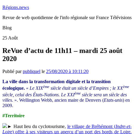
Régions.news
Revue de web quotidienne de l'info régionale sur France Télévisions
Blog
25
Août
ReVue d’actu de 11h11 – mardi 25 août
2020
Publié par
publiquel
le
25/08/2020 à 10:11:20
La ville dans la transformation digitale et la transition
ème
ème
écologique.
«
Le XIX
siècle était un siècle d’Empires ; le XX
ème
siècle, celui des États-Nations. Le XXI
siècle sera un siècle des
villes.
». Wellington Webb, ancien maire de Denvers (
Etats-unis
) en
2009.
#Territoire
► Haut lieu du cyclotourisme,
le village de Bréhémont (
Indre-et-
Loire
) offre à ses visiteurs un aperçu d’un port des bords de Loire.