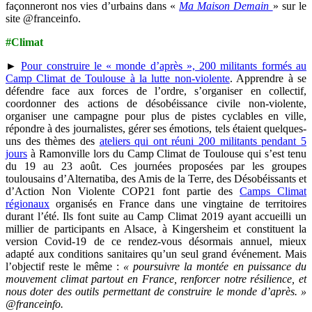
façonneront nos vies d’urbains dans «
Ma Maison Demain
» sur le
site @franceinfo.
#Climat
►
Pour construire le « monde d’après », 200 militants formés au
Camp Climat de Toulouse à la lutte non-violente
. Apprendre à se
défendre face aux forces de l’ordre, s’organiser en collectif,
coordonner des actions de désobéissance civile non-violente,
organiser une campagne pour plus de pistes cyclables en ville,
répondre à des journalistes, gérer ses émotions, tels étaient quelques-
uns des thèmes des
ateliers qui ont réuni 200 militants pendant 5
jours
à Ramonville lors du Camp Climat de Toulouse qui s’est tenu
du 19 au 23 août. Ces journées proposées par les groupes
toulousains d’Alternatiba, des Amis de la Terre, des Désobéissants et
d’Action Non Violente COP21 font partie des
Camps Climat
régionaux
organisés en France dans une vingtaine de territoires
durant l’été. Ils font suite au Camp Climat 2019 ayant accueilli un
millier de participants en Alsace, à Kingersheim et constituent la
version Covid-19 de ce rendez-vous désormais annuel, mieux
adapté aux conditions sanitaires qu’un seul grand événement. Mais
l’objectif reste le même :
« poursuivre la montée en puissance du
mouvement climat partout en France, renforcer notre résilience, et
nous doter des outils permettant de construire le monde d’après.
»
@franceinfo.