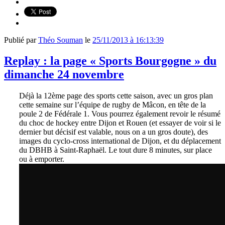
Publié par
Théo Souman
le
25/11/2013 à 16:13:39
Replay : la page « Sports Bourgogne » du
dimanche 24 novembre
Déjà la 12ème page des sports cette saison, avec un gros plan
cette semaine sur l’équipe de rugby de Mâcon, en tête de la
poule 2 de Fédérale 1. Vous pourrez également revoir le résumé
du choc de hockey entre Dijon et Rouen (et essayer de voir si le
dernier but décisif est valable, nous on a un gros doute), des
images du cyclo-cross international de Dijon, et du déplacement
du DBHB à Saint-Raphaël. Le tout dure 8 minutes, sur place
ou à emporter.