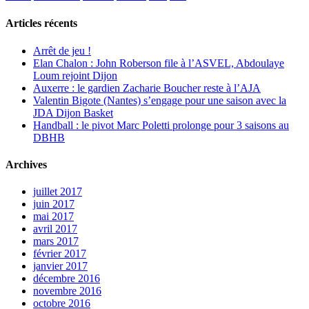
Articles récents
Arrêt de jeu !
Elan Chalon : John Roberson file à l’ASVEL, Abdoulaye
Loum rejoint Dijon
Auxerre : le gardien Zacharie Boucher reste à l’AJA
Valentin Bigote (Nantes) s’engage pour une saison avec la
JDA Dijon Basket
Handball : le pivot Marc Poletti prolonge pour 3 saisons au
DBHB
Archives
juillet 2017
juin 2017
mai 2017
avril 2017
mars 2017
février 2017
janvier 2017
décembre 2016
novembre 2016
octobre 2016