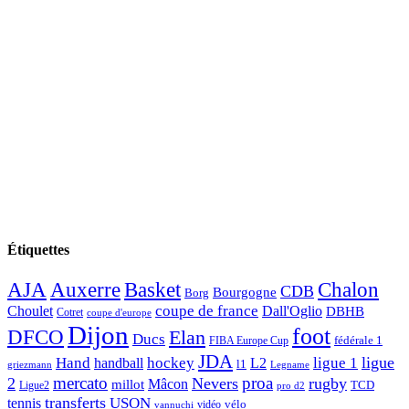
Étiquettes
AJA
Basket
Chalon
Auxerre
CDB
Bourgogne
Borg
Choulet
coupe de france
Dall'Oglio
DBHB
Cotret
coupe d'europe
Dijon
foot
DFCO
Elan
Ducs
fédérale 1
FIBA Europe Cup
JDA
Hand
ligue
hockey
ligue 1
handball
L2
l1
griezmann
Legname
mercato
proa
2
Nevers
rugby
Mâcon
millot
TCD
Ligue2
pro d2
transferts
USON
tennis
vélo
vidéo
vannuchi