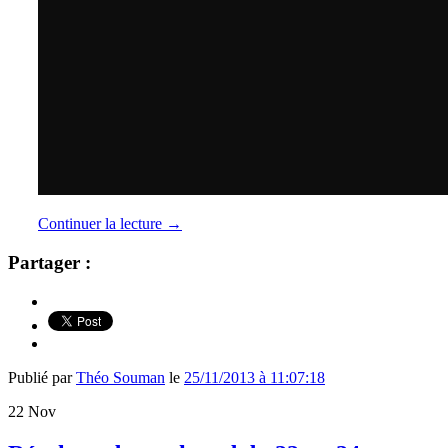
Continuer la lecture
→
Partager :
Publié par
Théo Souman
le
25/11/2013 à 11:07:18
22
Nov