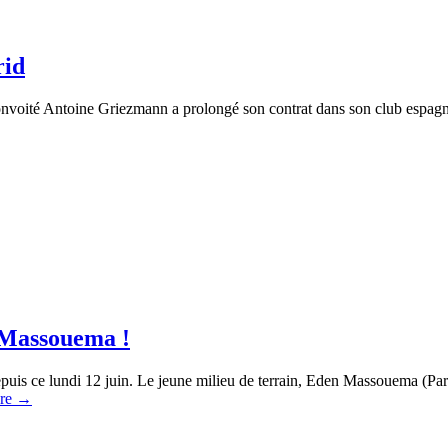
rid
s convoité Antoine Griezmann a prolongé son contrat dans son club espagn
 Massouema !
l depuis ce lundi 12 juin. Le jeune milieu de terrain, Eden Massouema (
ure
→