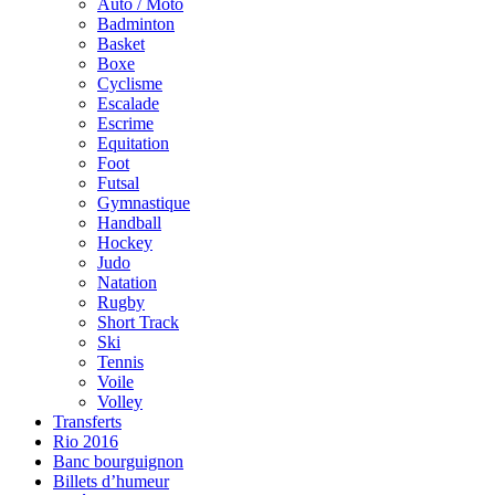
Auto / Moto
Badminton
Basket
Boxe
Cyclisme
Escalade
Escrime
Equitation
Foot
Futsal
Gymnastique
Handball
Hockey
Judo
Natation
Rugby
Short Track
Ski
Tennis
Voile
Volley
Transferts
Rio 2016
Banc bourguignon
Billets d’humeur