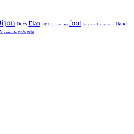
ijon
foot
Elan
Hand
Ducs
fédérale 1
FIBA Europe Cup
griezmann
N
vélo
vidéo
vannuchi