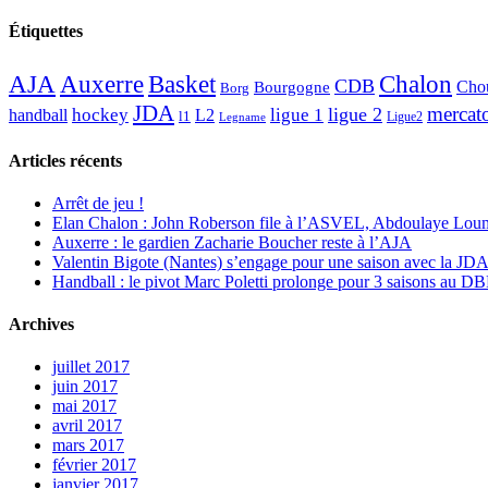
Étiquettes
AJA
Basket
Chalon
Auxerre
CDB
Chou
Bourgogne
Borg
JDA
mercat
ligue 2
hockey
ligue 1
handball
L2
l1
Ligue2
Legname
Articles récents
Arrêt de jeu !
Elan Chalon : John Roberson file à l’ASVEL, Abdoulaye Loum
Auxerre : le gardien Zacharie Boucher reste à l’AJA
Valentin Bigote (Nantes) s’engage pour une saison avec la JD
Handball : le pivot Marc Poletti prolonge pour 3 saisons au 
Archives
juillet 2017
juin 2017
mai 2017
avril 2017
mars 2017
février 2017
janvier 2017