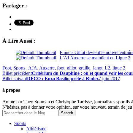
Partager :
À Lire Aussi :
Francis Gillot devient le nouvel entra
L’AJ Auxerre se maintient en Ligue 2
Foot
,
Sports
|
AJA
,
Auxerre
,
foot
,
gillot
,
graille
,
Janot
,
L2
,
ligue 2
Billet précédent
Critérium du Dauphiné : où et quand voir les cour
Billet suivant
DFCO : Enzo Basilio prêté à Rodez
7 juin 2017
à propos
Animé par Théo Souman et Christophe Tarrisse, journalistes sportifs 
N'hésitez pas à donner votre opinion, sur votre nouveau terrain de jeu 
Sports
Athlétisme