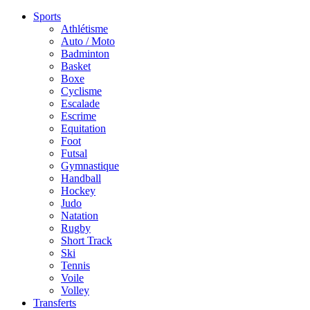
Sports
Athlétisme
Auto / Moto
Badminton
Basket
Boxe
Cyclisme
Escalade
Escrime
Equitation
Foot
Futsal
Gymnastique
Handball
Hockey
Judo
Natation
Rugby
Short Track
Ski
Tennis
Voile
Volley
Transferts