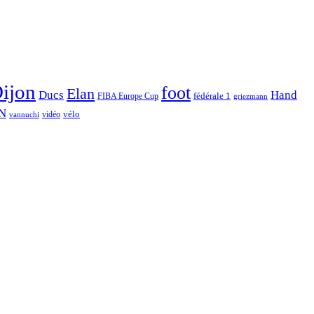
ijon
foot
Elan
Hand
Ducs
fédérale 1
FIBA Europe Cup
griezmann
N
vélo
vidéo
vannuchi