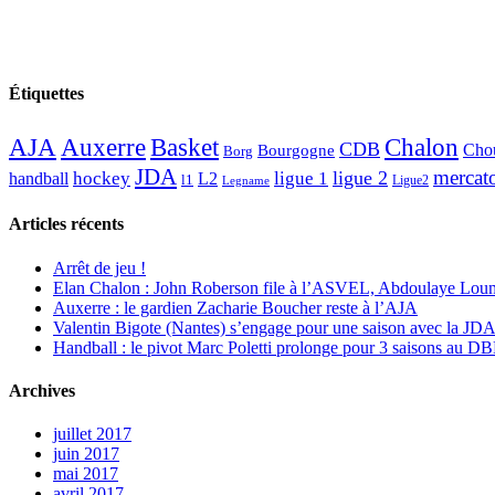
Étiquettes
AJA
Basket
Chalon
Auxerre
CDB
Chou
Bourgogne
Borg
JDA
mercat
ligue 2
hockey
ligue 1
handball
L2
l1
Ligue2
Legname
Articles récents
Arrêt de jeu !
Elan Chalon : John Roberson file à l’ASVEL, Abdoulaye Loum
Auxerre : le gardien Zacharie Boucher reste à l’AJA
Valentin Bigote (Nantes) s’engage pour une saison avec la JD
Handball : le pivot Marc Poletti prolonge pour 3 saisons au 
Archives
juillet 2017
juin 2017
mai 2017
avril 2017