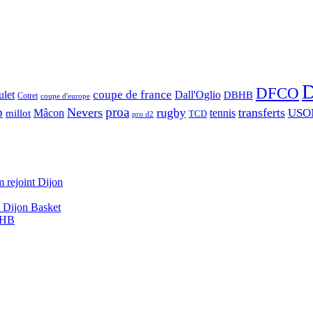
D
DFCO
let
coupe de france
Dall'Oglio
DBHB
Cotret
coupe d'europe
o
proa
Nevers
rugby
transferts
USO
Mâcon
tennis
millot
TCD
pro d2
 rejoint Dijon
A Dijon Basket
DBHB